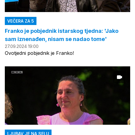
VEČERA ZA 5
Franko je pobjednik istarskog tjedna: 'Jako
sam iznenađen, nisam se nadao tome'
27.09.2024 19:00
Ovotjedni pobjednik je Franko!
LJUBAV JE NA SELU