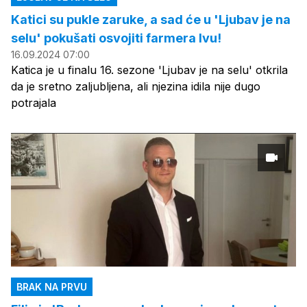
Katici su pukle zaruke, a sad će u 'Ljubav je na
selu' pokušati osvojiti farmera Ivu!
16.09.2024 07:00
Katica je u finalu 16. sezone 'Ljubav je na selu' otkrila
da je sretno zaljubljena, ali njezina idila nije dugo
potrajala
BRAK NA PRVU