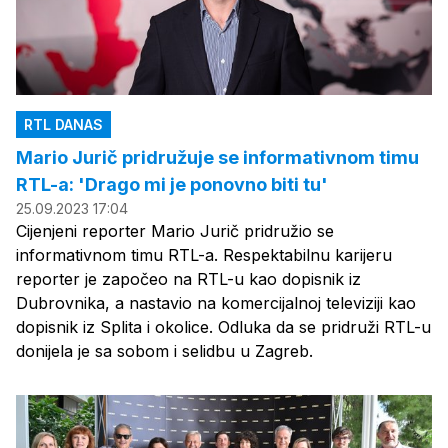
RTL DANAS
Mario Jurič pridružuje se informativnom timu
RTL-a: 'Drago mi je ponovno biti tu'
25.09.2023 17:04
Cijenjeni reporter Mario Jurič pridružio se
informativnom timu RTL-a. Respektabilnu karijeru
reporter je započeo na RTL-u kao dopisnik iz
Dubrovnika, a nastavio na komercijalnoj televiziji kao
dopisnik iz Splita i okolice. Odluka da se pridruži RTL-u
donijela je sa sobom i selidbu u Zagreb.