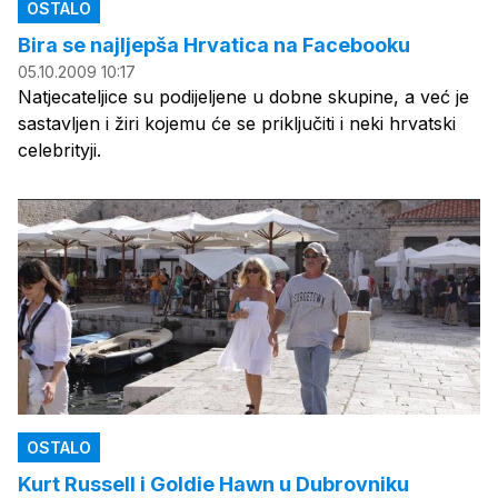
OSTALO
Bira se najljepša Hrvatica na Facebooku
05.10.2009 10:17
Natjecateljice su podijeljene u dobne skupine, a već je
sastavljen i žiri kojemu će se priključiti i neki hrvatski
celebrityji.
OSTALO
Kurt Russell i Goldie Hawn u Dubrovniku