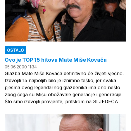
OSTALO
Ovo je TOP 15 hitova Mate Miše Kovača
05.06.2000 11:34
Glazba Mate Miše Kovača definitivno će živjeti vječno.
Izdvojiti 15 najboljih bilo je iznimno teško, jer svaka
pjesma ovog legendarnog glazbenika ima ono nešto
zbog čega su Mišu obožavale generacije i generacije.
Što smo izdvojili provjerite, pritskom na SLJEDEĆA