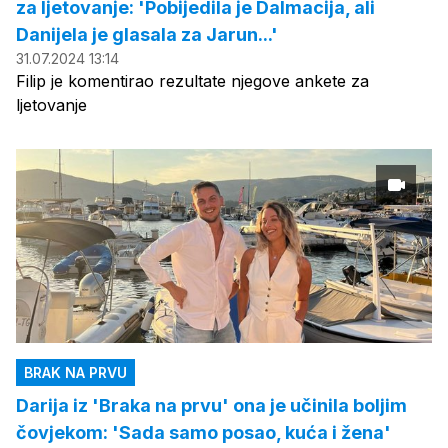
za ljetovanje: 'Pobijedila je Dalmacija, ali
Danijela je glasala za Jarun...'
31.07.2024 13:14
Filip je komentirao rezultate njegove ankete za
ljetovanje
BRAK NA PRVU
Darija iz 'Braka na prvu' ona je učinila boljim
čovjekom: 'Sada samo posao, kuća i žena'