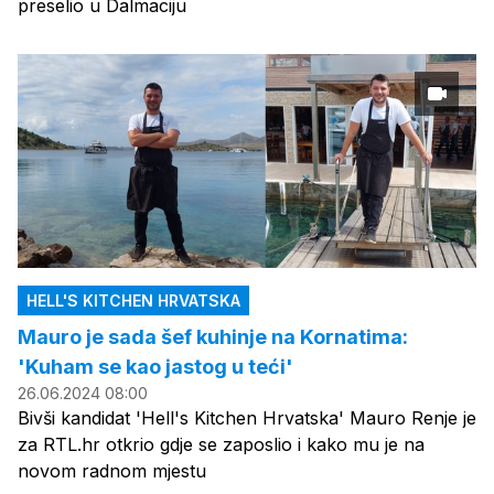
preselio u Dalmaciju
HELL'S KITCHEN HRVATSKA
Mauro je sada šef kuhinje na Kornatima:
'Kuham se kao jastog u teći'
26.06.2024 08:00
Bivši kandidat 'Hell's Kitchen Hrvatska' Mauro Renje je
za RTL.hr otkrio gdje se zaposlio i kako mu je na
novom radnom mjestu