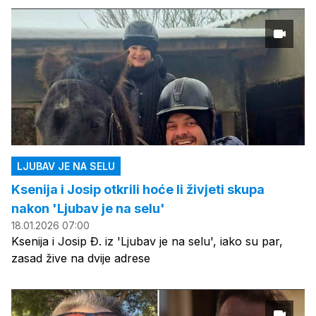
LJUBAV JE NA SELU
Ksenija i Josip otkrili hoće li živjeti skupa
nakon 'Ljubav je na selu'
18.01.2026 07:00
Ksenija i Josip Đ. iz 'Ljubav je na selu', iako su par,
zasad žive na dvije adrese