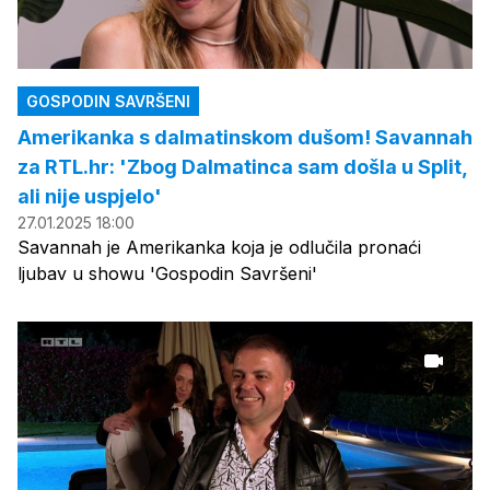
GOSPODIN SAVRŠENI
Amerikanka s dalmatinskom dušom! Savannah
za RTL.hr: 'Zbog Dalmatinca sam došla u Split,
ali nije uspjelo'
27.01.2025 18:00
Savannah je Amerikanka koja je odlučila pronaći
ljubav u showu 'Gospodin Savršeni'