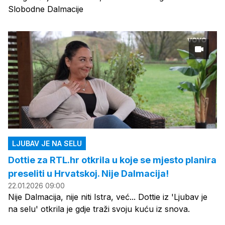
Slobodne Dalmacije
LJUBAV JE NA SELU
Dottie za RTL.hr otkrila u koje se mjesto planira
preseliti u Hrvatskoj. Nije Dalmacija!
22.01.2026 09:00
Nije Dalmacija, nije niti Istra, već... Dottie iz 'Ljubav je
na selu' otkrila je gdje traži svoju kuću iz snova.