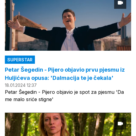
SUPERSTAR
Petar Šegedin - Pijero objavio prvu pjesmu iz
Huljićeva opusa: 'Dalmacija te je čekala'
18.01.2024 12:37
Petar Šegedin - Pijero objavio je spot za pjesmu 'Da
me malo sriće stigne'