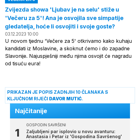
Zvijezda showa 'Ljubav je na selu' stiže u
'Večeru za 5'! Ana je osvojila sve simpatije
gledatelja, hoće li osvojiti i svoje goste?
03.12.2023 10:00
U novom tjednu 'Večere za 5' otkrivamo kako kuhaju
kandidati iz Moslavine, a skoknut ćemo i do zapadne
Slavonije. Najuspješniji među njima osvojit će nagradu
od tisuću eura!
PRIKAZAN JE POPIS ZADNJIH 10 ČLANAKA S
KLJUČNOM RIJEČI
DAVOR MUTIĆ
.
Najčitanije
GOSPODIN SAVRŠENI
Zaljubljeni par isplovio u novu avanturu:
Anastasia i Petar iz 'Gospodina Savršenog'