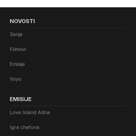
NOVOSTI
Serije
Filmovi
Emisije
Voyo
EMISIJE
Love Island Adria
Igra chefova