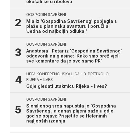
okušali se u ribolovu
GOSPODIN SAVRŠENI
Mia iz 'Gospodina Savršenog' pobjegla s
plaže u planinsku avanturu i poručila:
'Jedna od najboljih odluka!'
GOSPODIN SAVRŠENI
Anastasia i Petar iz 'Gospodina Savršenog'
odgovorili na glasine: 'Kako smo preživjeli
sve komentare da je ovo samo PR'
UEFA KONFERENCIJSKA LIGA - 3. PRETKOLO:
RIJEKA - ILVES
Gdje gledati utakmicu Rijeka - Ilves?
GOSPODIN SAVRŠENI
Slomljenog srca napustila je 'Gospodina
Savršenog', a danas plijeni pažnju gdje
god se pojavi: Prisjetite se Heleninih
najljepših izdanja