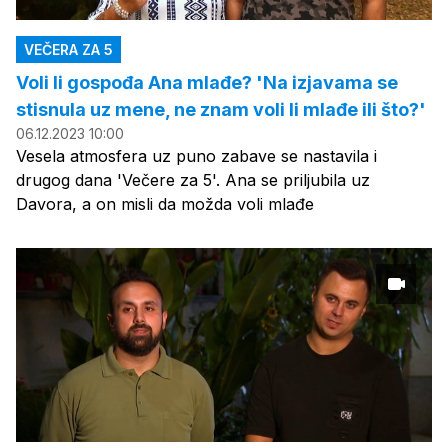
VEČERA ZA 5
Voli li gospođa Ana mlađe? 'Na izjavama se
stisnula uz mene, ne znam voli li mlađe ili što?'
06.12.2023 10:00
Vesela atmosfera uz puno zabave se nastavila i
drugog dana 'Večere za 5'. Ana se priljubila uz
Davora, a on misli da možda voli mlađe