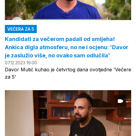
VEČERA ZA 5
Kandidati za večerom padali od smijeha!
Ankica digla atmosferu, no ne i ocjenu: 'Davor
je zaslužio više, no ovako sam odlučila'
07.12.2023 19:00
Davor Mutić kuhao je četvrtog dana ovotjedne 'Večere
za 5'