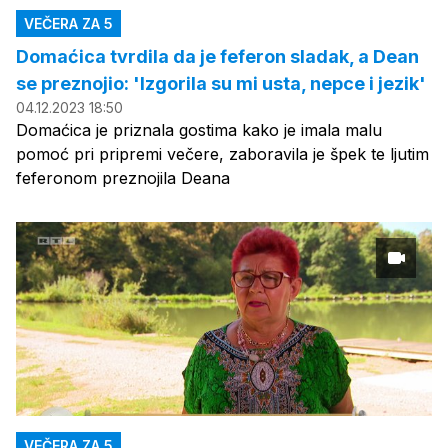
VEČERA ZA 5
Domaćica tvrdila da je feferon sladak, a Dean
se preznojio: 'Izgorila su mi usta, nepce i jezik'
04.12.2023 18:50
Domaćica je priznala gostima kako je imala malu
pomoć pri pripremi večere, zaboravila je špek te ljutim
feferonom preznojila Deana
VEČERA ZA 5