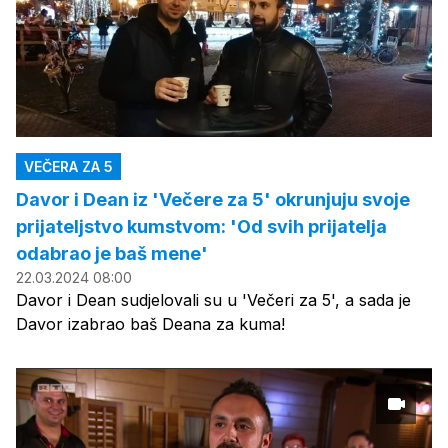
VEČERA ZA 5
Davor i Dean iz 'Večere za 5' okrunjuju svoje
prijateljstvo kumstvom: 'Od svih prijatelja
odabrao je baš mene'
22.03.2024 08:00
Davor i Dean sudjelovali su u 'Večeri za 5', a sada je
Davor izabrao baš Deana za kuma!