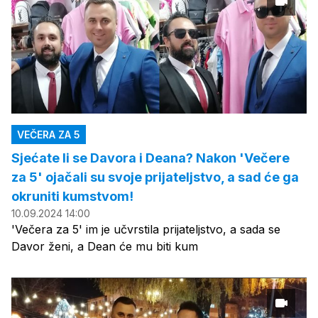
VEČERA ZA 5
Sjećate li se Davora i Deana? Nakon 'Večere
za 5' ojačali su svoje prijateljstvo, a sad će ga
okruniti kumstvom!
10.09.2024 14:00
'Večera za 5' im je učvrstila prijateljstvo, a sada se
Davor ženi, a Dean će mu biti kum