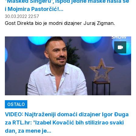
'Masked Singeru', ispod jedne maske našla se
i Mojmira Pastorčić!...
30.03.2022 22:57
Gost Direkta bio je modni dizajner Juraj Zigman.
OSTALO
VIDEO: Najtraženiji domaći dizajner Igor Đuga
za RTL.hr: 'Izabel Kovačić bih stilizirao svaki
dan, za mene je...