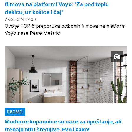
filmova na platformi Voyo: 'Za pod toplu
dekicu, uz kokice i čaj'
27.12.2024 17:00
Ovo je TOP 5 preporuka božićnih filmova na platformi
Voyo naše Petre Meštrić
PROMO
Moderne kupaonice su oaze za opuštanje, ali
trebaju biti i štedljive. Evo i kako!