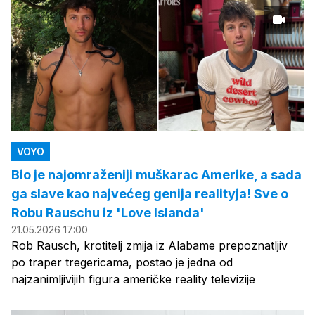
VOYO
Bio je najomraženiji muškarac Amerike, a sada
ga slave kao najvećeg genija realityja! Sve o
Robu Rauschu iz 'Love Islanda'
21.05.2026 17:00
Rob Rausch, krotitelj zmija iz Alabame prepoznatljiv
po traper tregericama, postao je jedna od
najzanimljivijih figura američke reality televizije