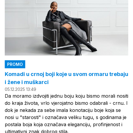
PROMO
Komadi u crnoj boji koje u svom ormaru trebaju
i žene i muškarci
05.12.2025 13:49
Da moramo izdvojiti jednu boju koju bismo morali nositi
do kraja života, vrlo vjerojatno bismo odabrali - crnu. I
dok je nekada za sebe imala konotaciju boje koja se
nosi u "starosti" i označava veliku tugu, s godinama je
postala boja koja označava eleganciju, profinjenost i
ultimativni znak dobrog stila.