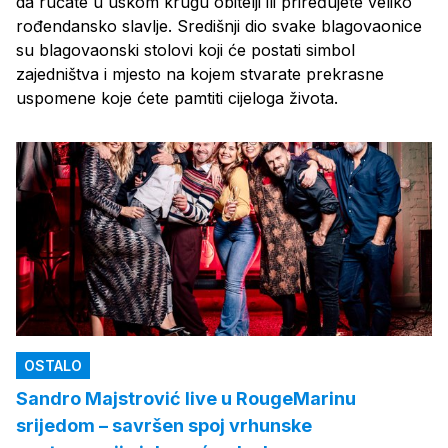
da ručate u uskom krugu obitelji ili priređujete veliko
rođendansko slavlje. Središnji dio svake blagovaonice
su blagovaonski stolovi koji će postati simbol
zajedništva i mjesto na kojem stvarate prekrasne
uspomene koje ćete pamtiti cijeloga života.
OSTALO
Sandro Majstrović live u RougeMarinu
srijedom – savršen spoj vrhunske