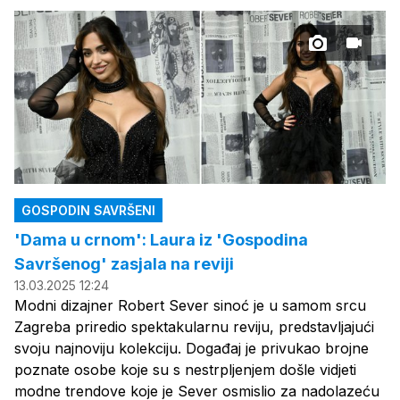
GOSPODIN SAVRŠENI
'Dama u crnom': Laura iz 'Gospodina
Savršenog' zasjala na reviji
13.03.2025 12:24
Modni dizajner Robert Sever sinoć je u samom srcu
Zagreba priredio spektakularnu reviju, predstavljajući
svoju najnoviju kolekciju. Događaj je privukao brojne
poznate osobe koje su s nestrpljenjem došle vidjeti
modne trendove koje je Sever osmislio za nadolazeću