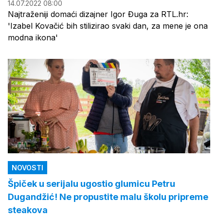
14.07.2022 08:00
Najtraženiji domaći dizajner Igor Đuga za RTL.hr:
'Izabel Kovačić bih stilizirao svaki dan, za mene je ona
modna ikona'
NOVOSTI
Špiček u serijalu ugostio glumicu Petru
Dugandžić! Ne propustite malu školu pripreme
steakova