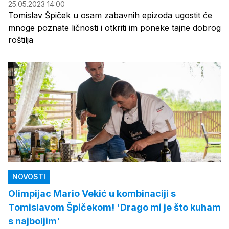
25.05.2023 14:00
Tomislav Špiček u osam zabavnih epizoda ugostit će
mnoge poznate ličnosti i otkriti im poneke tajne dobrog
roštilja
NOVOSTI
Olimpijac Mario Vekić u kombinaciji s
Tomislavom Špičekom! 'Drago mi je što kuham
s najboljim'