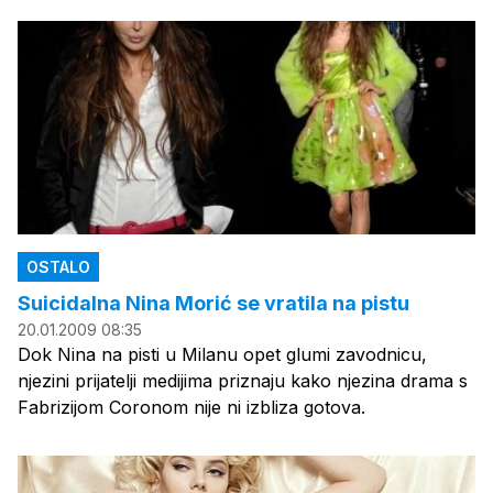
OSTALO
Suicidalna Nina Morić se vratila na pistu
20.01.2009 08:35
Dok Nina na pisti u Milanu opet glumi zavodnicu,
njezini prijatelji medijima priznaju kako njezina drama s
Fabrizijom Coronom nije ni izbliza gotova.