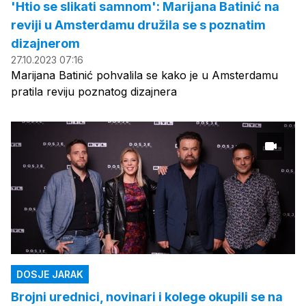
'Htio se slikati samnom': Marijana Batinić na
reviji u Amsterdamu družila se s poznatim
dizajnerom
27.10.2023 07:16
Marijana Batinić pohvalila se kako je u Amsterdamu
pratila reviju poznatog dizajnera
DOSJE JARAK
Brojni urednici, novinari i kolege okupili se na