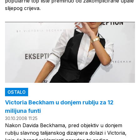
popularne top liste preminuo od zakomplicirane upale
slijepog crijeva.
OSTALO
Victoria Beckham u donjem rublju za 12
milijuna funti
30.10.2008 11:25
Nakon Davida Beckhama, pred objektiv u donjem
rublju slavnog talijanskog dizajnera dolazi i Victoria,