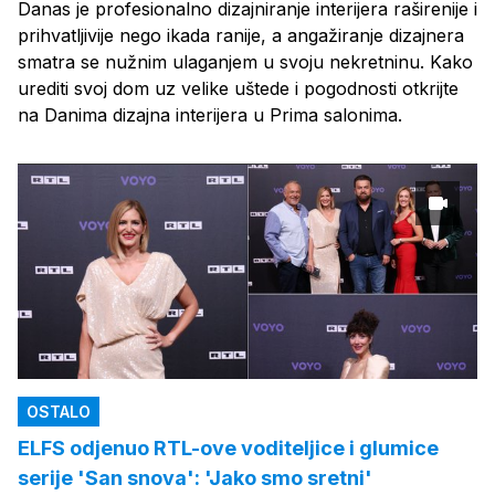
Danas je profesionalno dizajniranje interijera raširenije i
prihvatljivije nego ikada ranije, a angažiranje dizajnera
smatra se nužnim ulaganjem u svoju nekretninu. Kako
urediti svoj dom uz velike uštede i pogodnosti otkrijte
na Danima dizajna interijera u Prima salonima.
OSTALO
ELFS odjenuo RTL-ove voditeljice i glumice
serije 'San snova': 'Jako smo sretni'