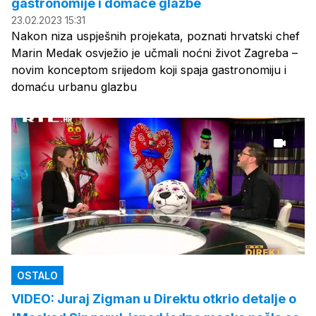
gastronomije i domaće glazbe
23.02.2023 15:31
Nakon niza uspješnih projekata, poznati hrvatski chef
Marin Medak osvježio je učmali noćni život Zagreba –
novim konceptom srijedom koji spaja gastronomiju i
domaću urbanu glazbu
OSTALO
VIDEO: Juraj Zigman u Direktu otkrio detalje o