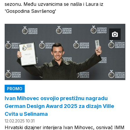
sezonu. Među uzvanicima se našla i Laura iz
'Gospodina Savršenog'
PROMO
Ivan Mihovec osvojio prestižnu nagradu
German Design Award 2025 za dizajn Ville
Cvita u Selinama
12.02.2025 10:31
Hrvatski dizajner interijera Ivan Mihovec, osnivač IMM