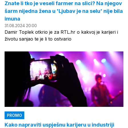
Znate li tko je veseli farmer na slici? Na njegov
šarm nijedna žena u 'Ljubav je na selu' nije bila
imuna
31.08.2024 20:00
Damir Toplek otkrio je za RTL.hr o kakvoj je karijeri i
životu sanjao te je li to ostvario
PROMO
Kako napraviti uspješnu karijeru u industriji