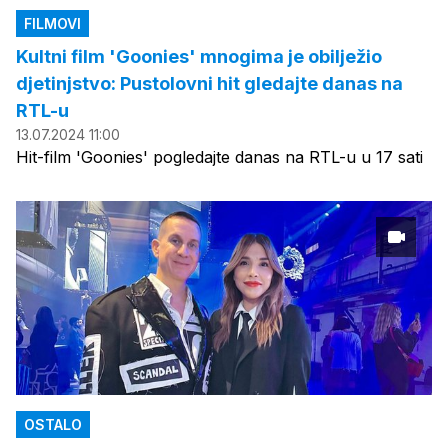
FILMOVI
Kultni film 'Goonies' mnogima je obilježio
djetinjstvo: Pustolovni hit gledajte danas na
RTL-u
13.07.2024 11:00
Hit-film 'Goonies' pogledajte danas na RTL-u u 17 sati
OSTALO