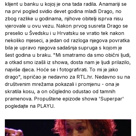
klijent u banku u kojoj je ona tada radila. Anamariji se
na prvi pogled svidio devet godina mlađi Drago, no
zbog razlike u godinama, njihove obitelji isprva nisu
vjerovale u ovu vezu. Nakon prvog susreta Drago se
preselio u Švedsku i u Hrvatsku se vratio tek nakon
nekoliko mjeseci, a jedan od razloga njegova povratka
bila je upravo njegova sadašnja supruga s kojom je
šest godina u braku. "Mi smatramo da smo obični ljudi,
a otkad smo izašli iz showa, dosta nam je ljudi prilazilo,
najviše djeca. Hoće se i fotografirati. To mi je jako
drago", ispričao je nedavno za RTL.hr. Nedavno su na
društvenim mrežama pokazali i promjenu - ona je
skratila kosu, a on očigledno odustao od tamnih
pramenova. Propuštene epizode showa 'Superpar'
pogledajte na PLAYU.