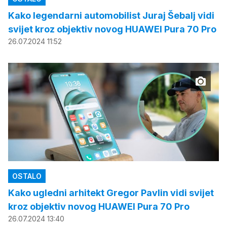
Kako legendarni automobilist Juraj Šebalj vidi
svijet kroz objektiv novog HUAWEI Pura 70 Pro
26.07.2024 11:52
OSTALO
Kako ugledni arhitekt Gregor Pavlin vidi svijet
kroz objektiv novog HUAWEI Pura 70 Pro
26.07.2024 13:40