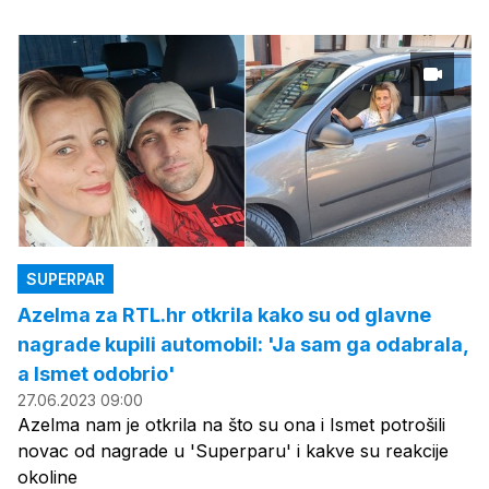
SUPERPAR
Azelma za RTL.hr otkrila kako su od glavne
nagrade kupili automobil: 'Ja sam ga odabrala,
a Ismet odobrio'
27.06.2023 09:00
Azelma nam je otkrila na što su ona i Ismet potrošili
novac od nagrade u 'Superparu' i kakve su reakcije
okoline