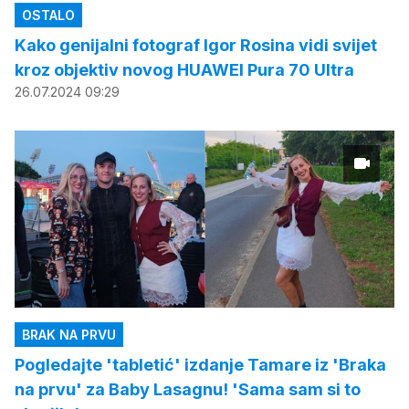
OSTALO
Kako genijalni fotograf Igor Rosina vidi svijet
kroz objektiv novog HUAWEI Pura 70 Ultra
26.07.2024 09:29
BRAK NA PRVU
Pogledajte 'tabletić' izdanje Tamare iz 'Braka
na prvu' za Baby Lasagnu! 'Sama sam si to