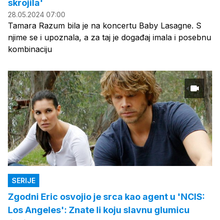
skrojila'
28.05.2024 07:00
Tamara Razum bila je na koncertu Baby Lasagne. S
njime se i upoznala, a za taj je događaj imala i posebnu
kombinaciju
SERIJE
Zgodni Eric osvojio je srca kao agent u 'NCIS:
Los Angeles': Znate li koju slavnu glumicu