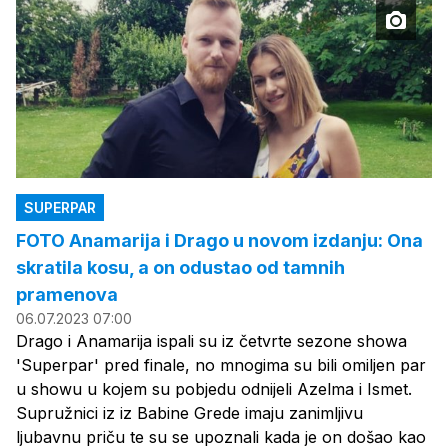
SUPERPAR
FOTO Anamarija i Drago u novom izdanju: Ona
skratila kosu, a on odustao od tamnih
pramenova
06.07.2023 07:00
Drago i Anamarija ispali su iz četvrte sezone showa
'Superpar' pred finale, no mnogima su bili omiljen par
u showu u kojem su pobjedu odnijeli Azelma i Ismet.
Supružnici iz iz Babine Grede imaju zanimljivu
ljubavnu priču te su se upoznali kada je on došao kao