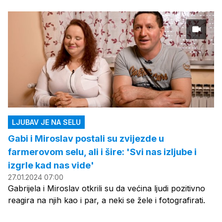
LJUBAV JE NA SELU
Gabi i Miroslav postali su zvijezde u
farmerovom selu, ali i šire: 'Svi nas izljube i
izgrle kad nas vide'
27.01.2024 07:00
Gabrijela i Miroslav otkrili su da većina ljudi pozitivno
reagira na njih kao i par, a neki se žele i fotografirati.