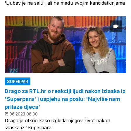
'Ljubav je na selu', ali ne među svojim kandidatkinjama
SUPERPAR
Drago za RTL.hr o reakciji ljudi nakon izlaska iz
'Superpara' i uspjehu na poslu: 'Najviše nam
prilaze djeca'
15.06.2023 08:00
Drago je otkrio kako izgleda njegov život nakon
izlaska iz 'Superpara'