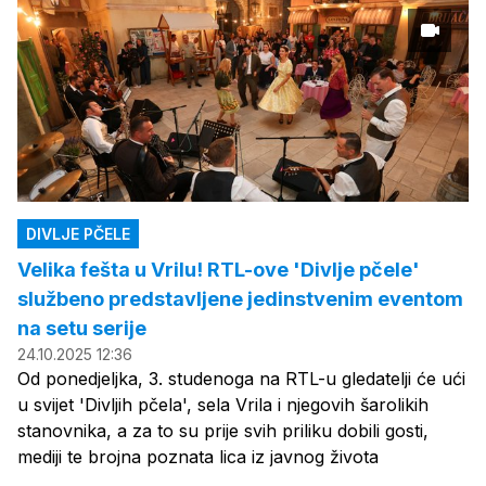
DIVLJE PČELE
Velika fešta u Vrilu! RTL-ove 'Divlje pčele'
službeno predstavljene jedinstvenim eventom
na setu serije
24.10.2025 12:36
Od ponedjeljka, 3. studenoga na RTL-u gledatelji će ući
u svijet 'Divljih pčela', sela Vrila i njegovih šarolikih
stanovnika, a za to su prije svih priliku dobili gosti,
mediji te brojna poznata lica iz javnog života