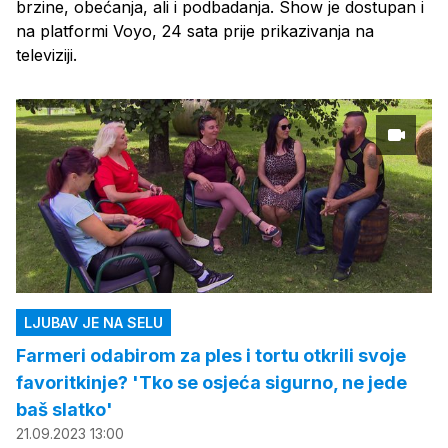
brzine, obećanja, ali i podbadanja. Show je dostupan i
na platformi Voyo, 24 sata prije prikazivanja na
televiziji.
LJUBAV JE NA SELU
Farmeri odabirom za ples i tortu otkrili svoje
favoritkinje? 'Tko se osjeća sigurno, ne jede
baš slatko'
21.09.2023 13:00