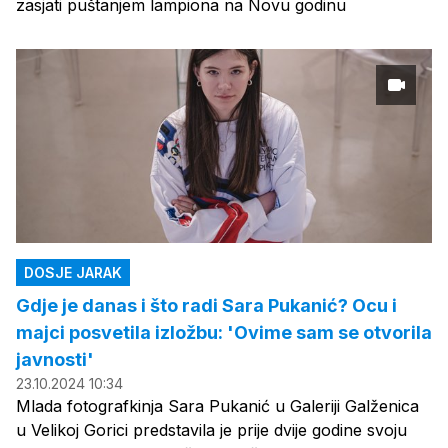
zasjati puštanjem lampiona na Novu godinu
DOSJE JARAK
Gdje je danas i što radi Sara Pukanić? Ocu i
majci posvetila izložbu: 'Ovime sam se otvorila
javnosti'
23.10.2024 10:34
Mlada fotografkinja Sara Pukanić u Galeriji Galženica
u Velikoj Gorici predstavila je prije dvije godine svoju