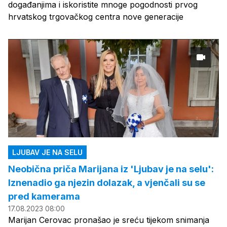
događanjima i iskoristite mnoge pogodnosti prvog
hrvatskog trgovačkog centra nove generacije
LJUBAV JE NA SELU
Neobična priča Marijana iz 'Ljubav je na selu':
Iznenadio ga njezin dolazak, a vjenčali su se
pred kamerama
17.08.2023 08:00
Marijan Cerovac pronašao je sreću tijekom snimanja