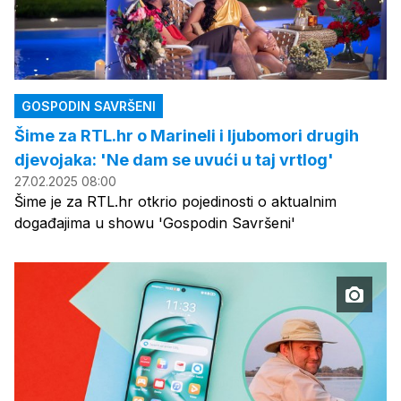
GOSPODIN SAVRŠENI
Šime za RTL.hr o Marineli i ljubomori drugih
djevojaka: 'Ne dam se uvući u taj vrtlog'
27.02.2025 08:00
Šime je za RTL.hr otkrio pojedinosti o aktualnim
događajima u showu 'Gospodin Savršeni'