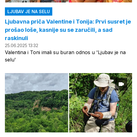
LJUBAV JE NA SELU
Ljubavna priča Valentine i Tonija: Prvi susret je
prošao loše, kasnije su se zaručili, a sad
raskinuli
25.06.2025 13:32
Valentina i Toni imali su buran odnos u 'Ljubav je na
selu'