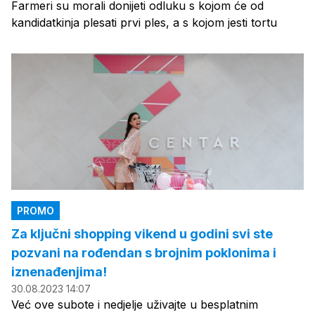
Farmeri su morali donijeti odluku s kojom će od
kandidatkinja plesati prvi ples, a s kojom jesti tortu
PROMO
Za ključni shopping vikend u godini svi ste
pozvani na rođendan s brojnim poklonima i
iznenađenjima!
30.08.2023 14:07
Već ove subote i nedjelje uživajte u besplatnim