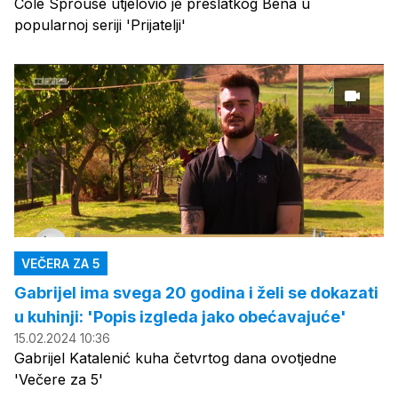
Cole Sprouse utjelovio je preslatkog Bena u
popularnoj seriji 'Prijatelji'
VEČERA ZA 5
Gabrijel ima svega 20 godina i želi se dokazati
u kuhinji: 'Popis izgleda jako obećavajuće'
15.02.2024 10:36
Gabrijel Katalenić kuha četvrtog dana ovotjedne
'Večere za 5'