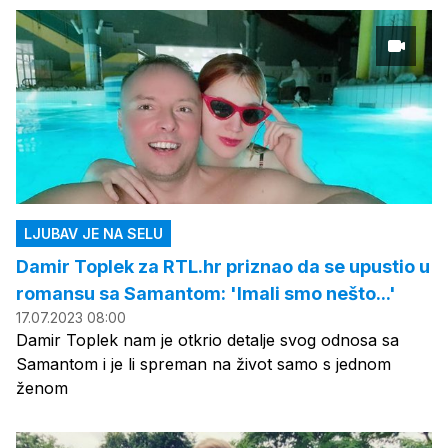
LJUBAV JE NA SELU
Damir Toplek za RTL.hr priznao da se upustio u
romansu sa Samantom: 'Imali smo nešto...'
17.07.2023 08:00
Damir Toplek nam je otkrio detalje svog odnosa sa
Samantom i je li spreman na život samo s jednom
ženom