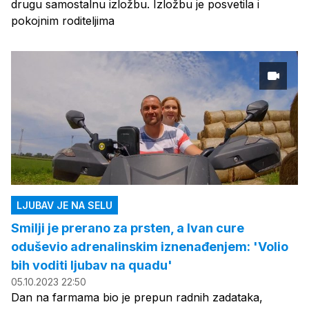
drugu samostalnu izložbu. Izložbu je posvetila i
pokojnim roditeljima
LJUBAV JE NA SELU
Smilji je prerano za prsten, a Ivan cure
oduševio adrenalinskim iznenađenjem: 'Volio
bih voditi ljubav na quadu'
05.10.2023 22:50
Dan na farmama bio je prepun radnih zadataka,