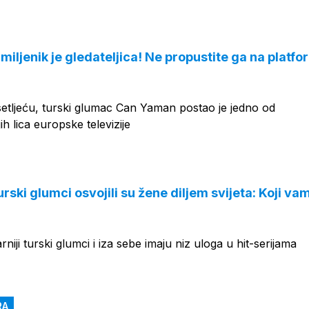
OGLAS
 miljenik je gledateljica! Ne propustite ga na platfo
etljeću, turski glumac Can Yaman postao je jedno od
jih lica europske televizije
ski glumci osvojili su žene diljem svijeta: Koji vam
niji turski glumci i iza sebe imaju niz uloga u hit-serijama
RA