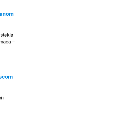
 Canom
 stekla
umaca –
escom
 i