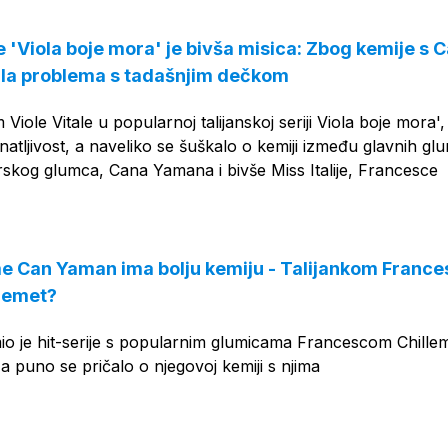
e 'Viola boje mora' je bivša misica: Zbog kemije s
a problema s tadašnjim dečkom
iole Vitale u popularnoj talijanskoj seriji Viola boje mora',
natljivost, a naveliko se šuškalo o kemiji između glavnih gl
urskog glumca, Cana Yamana i bivše Miss Italije, Francesce
e Can Yaman ima bolju kemiju - Talijankom Franc
 Demet?
o je hit-serije s popularnim glumicama Francescom Chillemi
 puno se pričalo o njegovoj kemiji s njima