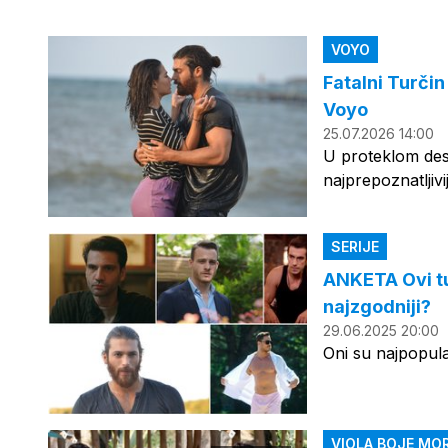
VOYO
Fatalni Turčin
Voyo
25.07.2026 14:00
U proteklom des
najprepoznatljivi
SERIJE
ANKETA Ovi tur
najzgodniji?
29.06.2025 20:00
Oni su najpopular
VIOLA BOJE MO