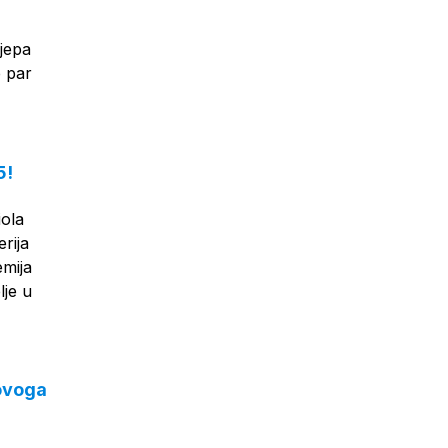
ijepa
e par
5!
iola
rija
emija
lje u
 ovoga