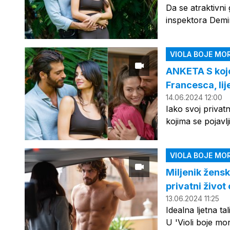
Da se atraktivni
inspektora Demi
VIOLA BOJE MO
ANKETA S koj
Francesca, li
14.06.2024 12:00
Iako svoj privatn
kojima se pojavl
VIOLA BOJE MO
Miljenik žensk
privatni život
13.06.2024 11:25
Idealna ljetna ta
U 'Violi boje mo