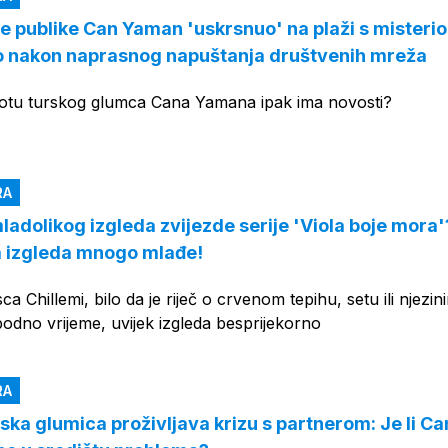
ke publike Can Yaman 'uskrsnuo' na plaži s mister
to nakon naprasnog napuštanja društvenih mreža
otu turskog glumca Cana Yamana ipak ima novosti?
RA
mladolikog izgleda zvijezde serije 'Viola boje mora
 a izgleda mnogo mlađe!
 Chillemi, bilo da je riječ o crvenom tepihu, setu ili njezin
odno vrijeme, uvijek izgleda besprijekorno
RA
nska glumica proživljava krizu s partnerom: Je li Ca