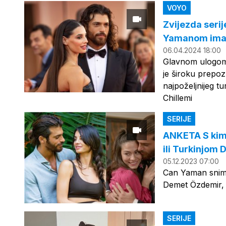
VOYO
Zvijezda serij
Yamanom imal
06.04.2024 18:00
Glavnom ulogom V
je široku prepoz
najpoželjnijeg t
Chillemi
SERIJE
ANKETA S kim
ili Turkinjom
05.12.2023 07:00
Can Yaman snimi
Demet Özdemir, a
SERIJE