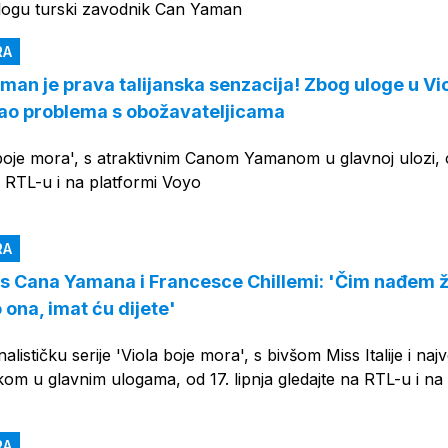
logu turski zavodnik Can Yaman
RA
man je prava talijanska senzacija! Zbog uloge u Vi
ao problema s obožavateljicama
a boje mora', s atraktivnim Canom Yamanom u glavnoj ulozi, 
na RTL-u i na platformi Voyo
RA
s Cana Yamana i Francesce Chillemi: 'Čim nađem 
o ona, imat ću dijete'
lističku serije 'Viola boje mora', s bivšom Miss Italije i naj
om u glavnim ulogama, od 17. lipnja gledajte na RTL-u i na
RA