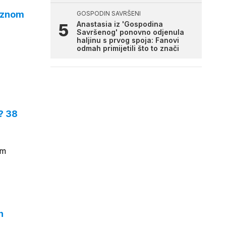
ioznom
GOSPODIN SAVRŠENI
Anastasia iz 'Gospodina
Savršenog' ponovno odjenula
haljinu s prvog spoja: Fanovi
odmah primijetili što to znači
'? 38
im
n