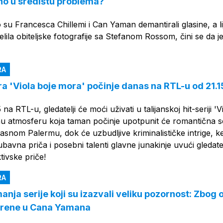
o u središtu problema?
su Francesca Chillemi i Can Yaman demantirali glasine, a l
elila obiteljske fotografije sa Stefanom Rossom, čini se da j
RA
a 'Viola boje mora' počinje danas na RTL-u od 21.1
na RTL-u, gledatelji će moći uživati u talijanskoj hit-seriji 'V
nu atmosferu koja taman počinje upotpunit će romantična se
snom Palermu, dok će uzbudljive kriminalističke intrige, k
jubavna priča i posebni talenti glavne junakinje uvući gledate
tivske priče!
RA
manja serije koji su izazvali veliku pozornost: Zbog
erene u Cana Yamana