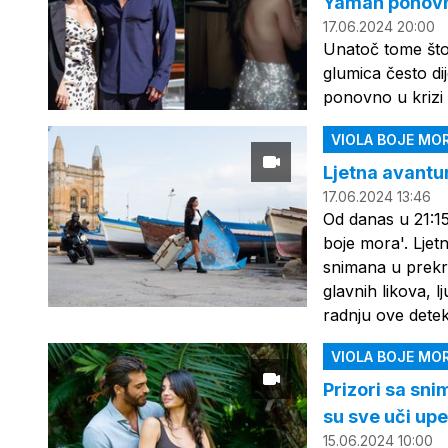
Yaman ponovn
17.06.2024 20:00
Unatoč tome što 
glumica često dij
ponovno u krizi
VIOLA BOJE MO
Ljetna avantur
17.06.2024 13:46
Od danas u 21:15 
boje mora'. Ljet
snimana u prekra
glavnih likova, l
radnju ove detek
VIOLA BOJE MO
Prizori sa sni
su sve uči up
15.06.2024 10:00