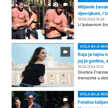
Miljenik žens
djevojkom, i 
19.08.2024 15:44
U ljubavnom živ
VIOLA BOJE MO
Koja je tajna 
joj je godina,
19.06.2024 10:13
Glumica Francesca
trenucima u slob
VIOLA BOJE MO
Fatalna talija