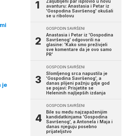
Zaljubljeni par isplovio u novu
avanturu: Anastasia i Petar iz
'Gospodina Savršenog' okušali
se u ribolovu
rmi
GOSPODIN SAVRŠENI
Anastasia i Petar iz 'Gospodina
Savršenog' odgovorili na
glasine: 'Kako smo preživjeli
sve komentare da je ovo samo
PR'
GOSPODIN SAVRŠENI
Slomljenog srca napustila je
'Gospodina Savršenog', a
danas plijeni pažnju gdje god
 je
se pojavi: Prisjetite se
Heleninih najljepših izdanja
GOSPODIN SAVRŠENI
Bile su među najzapaženijim
kandidatkinjama 'Gospodina
Savršenog', a Antonela i Maja i
danas njeguju posebno
prijateljstvo