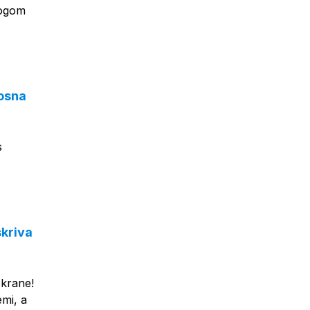
logom
osna
s
skriva
ekrane!
emi, a