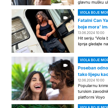
glavnu mušku u
VIOLA BOJE MO
Fatalni Can Ya
boje mora' im
13.06.2024 10:00
Hit seriju 'Viol
lipnja gledajte 
VIOLA BOJE MO
Poseban odno
tako lijepu ka
12.06.2024 10:00
Popularnu krimina
turskim zavodnik
platformi Voyo
VIOLA BOJE MO