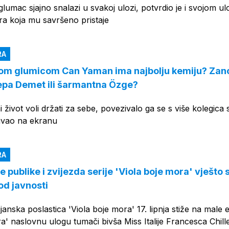
 glumac sjajno snalazi u svakoj ulozi, potvrdio je i svojom u
ra koja mu savršeno pristaje
RA
om glumicom Can Yaman ima najbolju kemiju? Zan
jepa Demet ili šarmantna Özge?
i život voli držati za sebe, povezivalo ga se s više kolegica 
jivao na ekranu
RA
e publike i zvijezda serije 'Viola boje mora' vješto 
 od javnosti
lijanska poslastica 'Viola boje mora' 17. lipnja stiže na male 
ra' naslovnu ulogu tumači bivša Miss Italije Francesca Chill