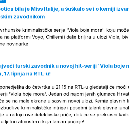
otica bila je Miss Italije, a šuškalo se i o kemiji izva
urskim zavodnikom
vrhunske kriminalističke serije 'Viola boje mora', koju može
nja na platformi Voyo, Chillemi i dalje briljira u ulozi Viole, bi
odne novinarke
veći turski zavodnik u novoj hit-seriji 'Viola boje 
, 17. lipnja na RTL-u!
 ponedjeljka do četvrtka u 21:15 na RTL-u gledatelji će moći 
-seriji 'Viola boje mora'. Jedan od najomiljenih glumaca Hrvat
 se na male ekrane u sasvim novoj ulozi. Kemija glavnih l
zbudljive kriminalističke intrige i posebni talenti glavne juna
lje u radnju ove detektivske priče, dok će se prekrasni kadr
 u ljetnu atmosferu koja taman počinje!