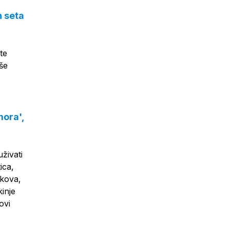
n seta
te
vše
mora',
uživati
ica,
ikova,
kinje
ovi