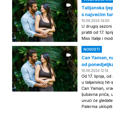
Talijanska ljep
s najvećim t
10.06.2024 14:00
U drugoj sezoni 
pratiti od 17. lip
Miss Italije i m
NOVOSTI
Can Yaman, naj
od ponedjeljka
10.06.2024 12:14
Od 17. lipnja, od
u talijanskoj hit
Can Yaman, vraća
ljubavna priča, u
uvući će gledate
Palerma uklopiti