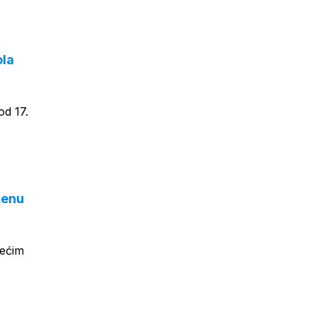
ola
od 17.
ženu
većim