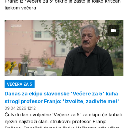
Franjo iz 'Večere za 5' otkrio je zašto je toliko kritičan
tijekom večera
VEČERA ZA 5
Danas za ekipu slavonske 'Večere za 5' kuha
strogi profesor Franjo: 'Izvolite, zadivite me!'
09.04.2026 12:12
Četvrti dan ovotjedne 'Večere za 5' za ekipu će kuhati
njezin najstroži član, strukovni profesor Franjo