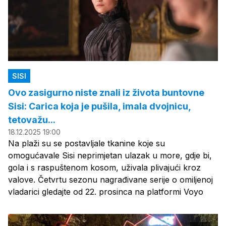
SISI
Ovo zasigurno niste znali iz života buntovne
Sisi: Carica koja je pušila, imala dvojnicu,
tetovažu...
18.12.2025 19:00
Na plaži su se postavljale tkanine koje su
omogućavale Sisi neprimjetan ulazak u more, gdje bi,
gola i s raspuštenom kosom, uživala plivajući kroz
valove. Četvrtu sezonu nagrađivane serije o omiljenoj
vladarici gledajte od 22. prosinca na platformi Voyo