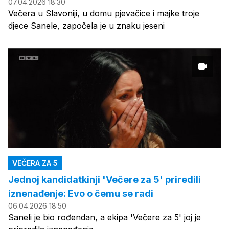
07.04.2026 18:30
Večera u Slavoniji, u domu pjevačice i majke troje
djece Sanele, započela je u znaku jeseni
VEČERA ZA 5
Jednoj kandidatkinji 'Večere za 5' priredili
iznenađenje: Evo o čemu se radi
06.04.2026 18:50
Saneli je bio rođendan, a ekipa 'Večere za 5' joj je