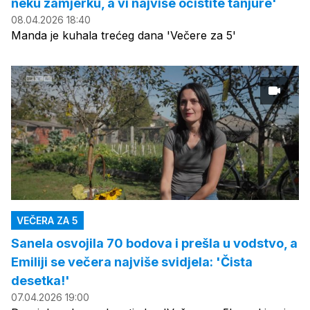
neku zamjerku, a vi najviše očistite tanjure'
08.04.2026 18:40
Manda je kuhala trećeg dana 'Večere za 5'
VEČERA ZA 5
Sanela osvojila 70 bodova i prešla u vodstvo, a
Emiliji se večera najviše svidjela: 'Čista
desetka!'
07.04.2026 19:00