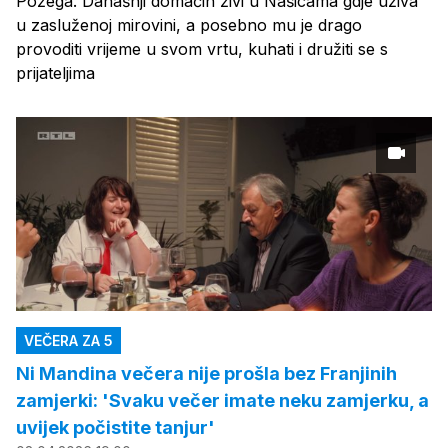
Požega. Današnji domaćin živi u Našicama gdje uživa
u zasluženoj mirovini, a posebno mu je drago
provoditi vrijeme u svom vrtu, kuhati i družiti se s
prijateljima
VEČERA ZA 5
Ni Mandina večera nije prošla bez Franjinih
zamjerki: 'Svaku večer imate neku zamjerku, a
uvijek počistite tanjur'