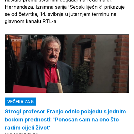
Hernándeza. Iznimna serija 'Seoski liječnik' prikazuje
se od četvrtka, 14. svibnja u jutarnjem terminu na
glavnom kanalu RTL-a
VEČERA ZA 5
Strogi profesor Franjo odnio pobjedu s jednim
bodom prednosti: 'Ponosan sam na ono što
radim cijeli život'