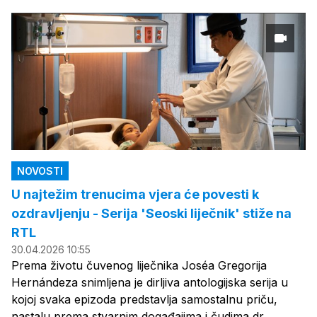
NOVOSTI
U najtežim trenucima vjera će povesti k
ozdravljenju - Serija 'Seoski liječnik' stiže na
RTL
30.04.2026 10:55
Prema životu čuvenog liječnika Joséa Gregorija
Hernándeza snimljena je dirljiva antologijska serija u
kojoj svaka epizoda predstavlja samostalnu priču,
nastalu prema stvarnim događajima i čudima dr.