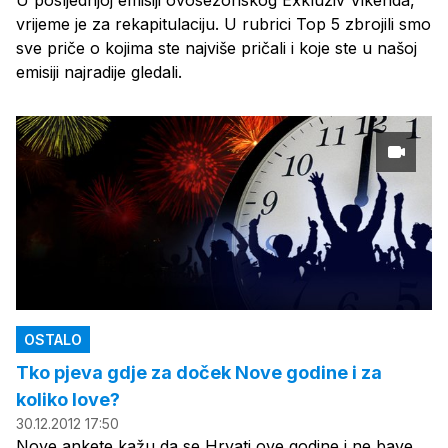
U posljednjoj emisiji ovosezonskog Exkluziv Vikenda,
vrijeme je za rekapitulaciju. U rubrici Top 5 zbrojili smo
sve priče o kojima ste najviše pričali i koje ste u našoj
emisiji najradije gledali.
OSTALO
Tko pjeva gdje za doček Nove godine i za
koliko love?
30.12.2012 17:50
Nove ankete kažu da se Hrvati ove godine i ne bave