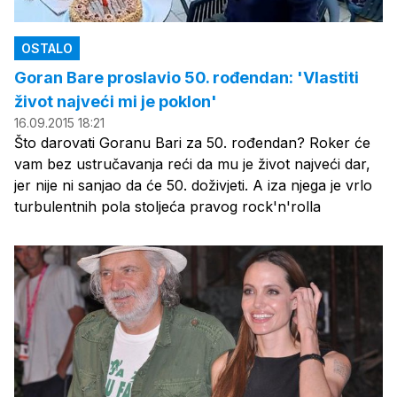
OSTALO
Goran Bare proslavio 50. rođendan: 'Vlastiti
život najveći mi je poklon'
16.09.2015 18:21
Što darovati Goranu Bari za 50. rođendan? Roker će
vam bez ustručavanja reći da mu je život najveći dar,
jer nije ni sanjao da će 50. doživjeti. A iza njega je vrlo
turbulentnih pola stoljeća pravog rock'n'rolla