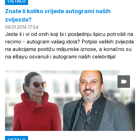
OSTALO
Znate li koliko vrijede autogrami naših
zvijezda?
09.01.2014 17:54
Jeste li i vi od onih koji bi i posljednju lipicu potrošili na
recimo - autogram vašeg idola? Potpisi velikih zvijezda
na aukcijama postižu milijunske iznose, a konačno su
na eBayu osvanuli i autogrami naših celebritija!