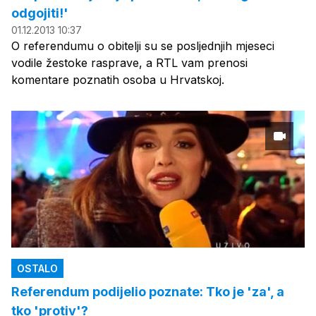
odgojiti!'
01.12.2013 10:37
O referendumu o obitelji su se posljednjih mjeseci
vodile žestoke rasprave, a RTL vam prenosi
komentare poznatih osoba u Hrvatskoj.
OSTALO
Referendum podijelio poznate: Tko je 'za', a
tko 'protiv'?