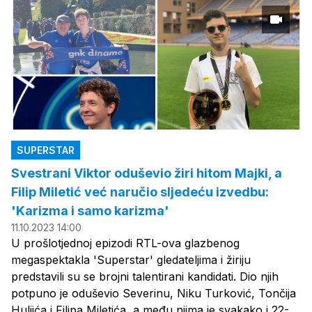
SUPERSTAR
Svestrani Viktor oduševio žiri hitom Majki, a
Filip Miletić već naručio sljedeću izvedbu:
'Karizma i samo karizma'
11.10.2023 14:00
U prošlotjednoj epizodi RTL-ova glazbenog
megaspektakla 'Superstar' gledateljima i žiriju
predstavili su se brojni talentirani kandidati. Dio njih
potpuno je oduševio Severinu, Niku Turković, Tončija
Huljića i Filipa Miletića, a među njima je svakako i 22-