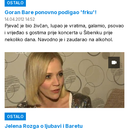
OSTALO
Goran Bare ponovno podigao 'frku'!
14.04.2012 14:52
Pjevač je bio živčan, lupao je vratima, galamio, psovao
i vrijeđao s gostima prije koncerta u Šibeniku prije
nekoliko dana. Navodno je i zaudarao na alkohol.
OSTALO
Jelena Rozga o ljubavi i Baretu