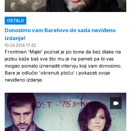
OSTALO
Donosimo vam Baretovo do sada neviđeno
izdanje!
10.04.2014 17:42
Frontmen 'Majki' poznat je po tome da bez dlake na
jeziku kaže baš sve što mu je na pameti pa bi vas
mogao pomalo iznenaditi intervju koji vam donosimo.
Bare je odlučio 'okrenuti ploču' i pokazati svoje
neviđeno izdanje.