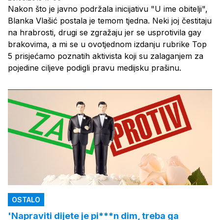
Nakon što je javno podržala inicijativu "U ime obitelji",
Blanka Vlašić postala je temom tjedna. Neki joj čestitaju
na hrabrosti, drugi se zgražaju jer se usprotivila gay
brakovima, a mi se u ovotjednom izdanju rubrike Top
5 prisjećamo poznatih aktivista koji su zalaganjem za
pojedine ciljeve podigli pravu medijsku prašinu.
OSTALO
'Napraviti dijete je pi***n dim, treba ga