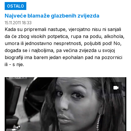
OSTALO
Najveće blamaže glazbenih zvijezda
15.11.2011 18:33
Kada su pripremali nastupe, vjerojatno nisu ni sanjali
da će zbog visokih potpetica, rupa na podu, alkohola,
umora ili jednostavno nespretnosti, poljubiti pod! No,
događa se i najboljima, pa većina zvijezda u svojoj
biografiji ima barem jedan epohalan pad na pozornici
ili - s nje.