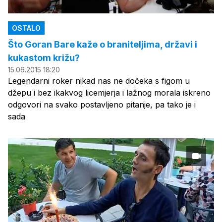
OSTALO
Što Goran Bare kaže o braniteljima, državi i
kukastom križu?
15.06.2015 18:20
Legendarni roker nikad nas ne dočeka s figom u
džepu i bez ikakvog licemjerja i lažnog morala iskreno
odgovori na svako postavljeno pitanje, pa tako je i
sada