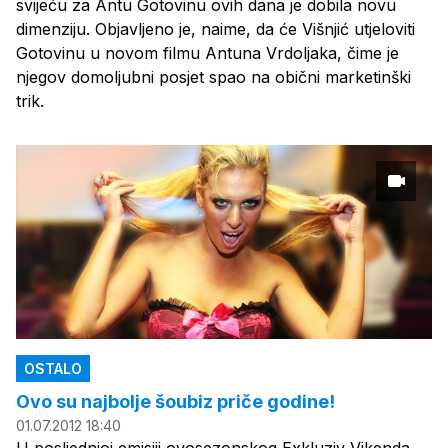
svijeću za Antu Gotovinu ovih dana je dobila novu
dimenziju. Objavljeno je, naime, da će Višnjić utjeloviti
Gotovinu u novom filmu Antuna Vrdoljaka, čime je
njegov domoljubni posjet spao na obični marketinški
trik.
OSTALO
Ovo su najbolje šoubiz priče godine!
01.07.2012 18:40