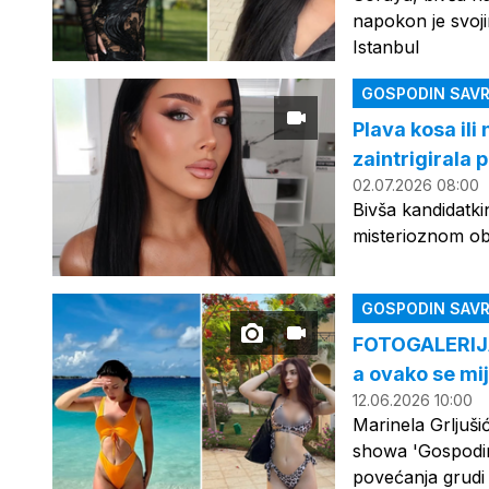
napokon je svoji
Istanbul
GOSPODIN SAVR
Plava kosa il
zaintrigirala 
02.07.2026 08:00
Bivša kandidatki
misterioznom ob
GOSPODIN SAVR
FOTOGALERIJA 
a ovako se mi
12.06.2026 10:00
Marinela Grljuši
showa 'Gospodin
povećanja grudi