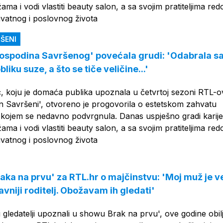
ma i vodi vlastiti beauty salon, a sa svojim pratiteljima red
 privatnog i poslovnog života
ŠENI
Gospodina Savršenog' povećala grudi: 'Odabrala 
liku suze, a što se tiče veličine...'
ć, koju je domaća publika upoznala u četvrtoj sezoni RTL-o
 Savršeni', otvoreno je progovorila o estetskom zahvatu
 kojem se nedavno podvrgnula. Danas uspješno gradi karij
ma i vodi vlastiti beauty salon, a sa svojim pratiteljima red
 privatnog i poslovnog života
aka na prvu' za RTL.hr o majčinstvu: 'Moj muž je v
vniji roditelj. Obožavam ih gledati'
 gledatelji upoznali u showu Brak na prvu', ove godine obi