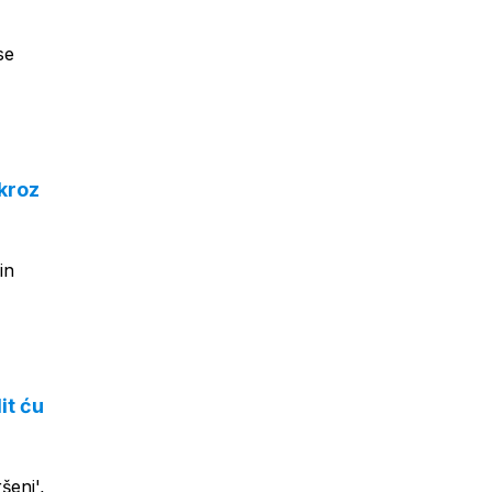
se
kroz
in
it ću
šeni',