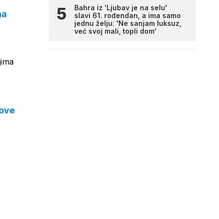
Bahra iz 'Ljubav je na selu'
na
slavi 61. rođendan, a ima samo
jednu želju: 'Ne sanjam luksuz,
već svoj mali, topli dom'
jima
rove