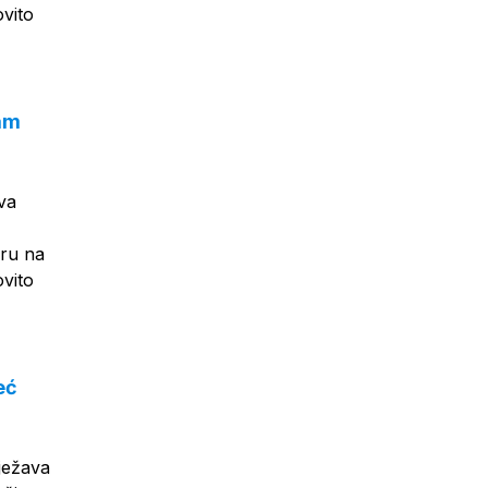
ovito
sam
va
eru na
ovito
eć
lježava