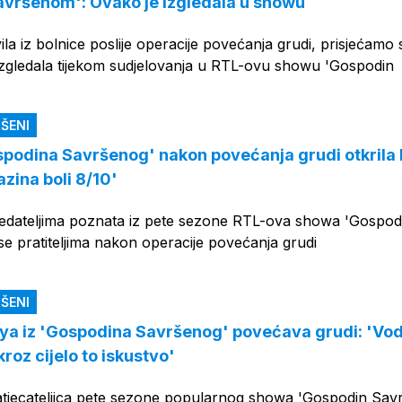
vršenom': Ovako je izgledala u showu
ila iz bolnice poslije operacije povećanja grudi, prisjećamo 
izgledala tijekom sudjelovanja u RTL-ovu showu 'Gospodin
ŠENI
spodina Savršenog' nakon povećanja grudi otkrila 
azina boli 8/10'
ledateljima poznata iz pete sezone RTL-ova showa 'Gospod
a se pratiteljima nakon operacije povećanja grudi
ŠENI
aya iz 'Gospodina Savršenog' povećava grudi: 'Vod
oz cijelo to iskustvo'
atjecateljica pete sezone popularnog showa 'Gospodin Savr