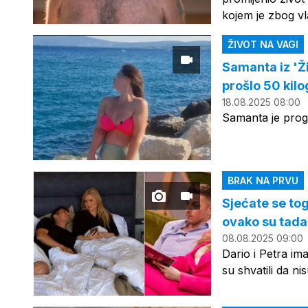
kojem je zbog vl
ŽIVOT NA VAGI
Samanta iz 'Ži
prošlo 50 kilo
18.08.2025 08:00
Samanta je progo
BRAK NA PRVU
Sjećate se tog
ovako su tada 
08.08.2025 09:00
Dario i Petra i
su shvatili da n