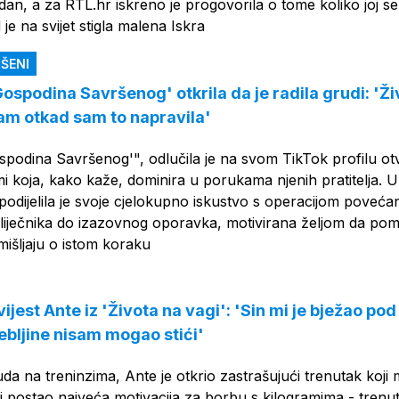
 dan, a za RTL.hr iskreno je progovorila o tome koliko joj se
je na svijet stigla malena Iskra
ŠENI
Gospodina Savršenog' otkrila da je radila grudi: 'Ž
ćam otkad sam to napravila'
spodina Savršenog'", odlučila je na svom TikTok profilu o
mi koja, kako kaže, dominira u porukama njenih pratitelja. U
podijelila je svoje cjelokupno iskustvo s operacijom poveća
a liječnika do izazovnog oporavka, motivirana željom da po
mišljaju o istom koraku
ijest Ante iz 'Života na vagi': 'Sin mi je bježao pod
ebljine nisam mogao stići'
uda na treninzima, Ante je otkrio zastrašujući trenutak koji 
 i postao najveća motivacija za borbu s kilogramima - trenu