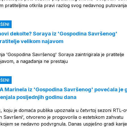
m pratiteljima otkrila pravi razlog svog nedavnog putovanja
ŠENI
i novi dekolte? Soraya iz 'Gospodina Savršenog'
pratitelje velikom najavom
nja 'Gospodina Savršenog' Soraya zaintrigirala je pratitelje
javom, a nagađanja ne prestaju
ŠENI
Marinela iz 'Gospodina Savršenog' povećala je g
jenjala posljednjih godinu dana
ć, koju je domaća publika upoznala u četvrtoj sezoni RTL-o
 Savršeni', otvoreno je progovorila o estetskom zahvatu
 kojem se nedavno podvrgnula. Danas uspješno gradi karij