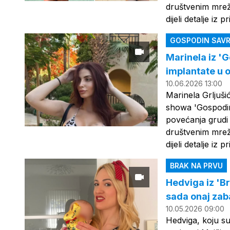
društvenim mreža
dijeli detalje iz
GOSPODIN SAVR
Marinela iz '
implantate u ob
10.06.2026 13:00
Marinela Grljuši
showa 'Gospodin
povećanja grudi
društvenim mreža
dijeli detalje iz
BRAK NA PRVU
Hedviga iz 'Br
sada onaj zaba
10.05.2026 09:00
Hedviga, koju su