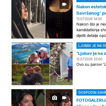
Nakon estetsk
Savršenog' po
13.07.2026 14:00
Nakon što je ne
kandidatkinja sh
dijeliti detalje o
LJUBAV JE NA S
'Ljubav je na 
12.07.2026 22:00
Ovo su parovi 'L
GOSPODIN SAVR
FOTOGALERIJA 