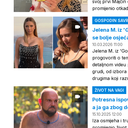
svoj prvi Majčin
promijenio otkad 
GOSPODIN SAVR
Jelena M. iz '
se bolje osje
10.03.2026 11:00
Jelena M. iz 'Go
progovoriti o te
detaljnom videu 
grudi, od izbor
drugima koji raz
ŽIVOT NA VAGI
Potresna ispov
a ja ga zbog d
15.10.2025 12:00
Iza osmijeha i tr
promijenio život