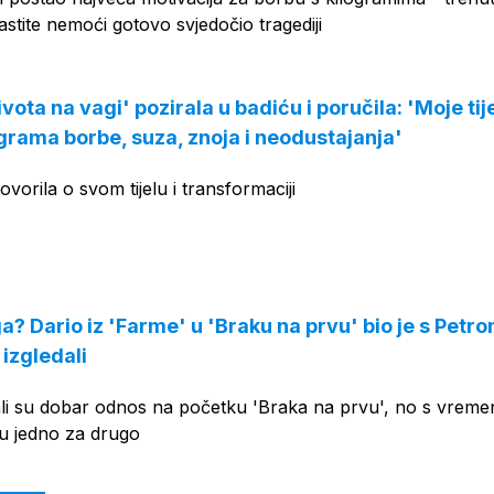
astite nemoći gotovo svjedočio tragediji
vota na vagi' pozirala u badiću i poručila: 'Moje tije
grama borbe, suza, znoja i neodustajanja'
vorila o svom tijelu i transformaciji
a? Dario iz 'Farme' u 'Braku na prvu' bio je s Petro
izgledali
mali su dobar odnos na početku 'Braka na prvu', no s vrem
isu jedno za drugo