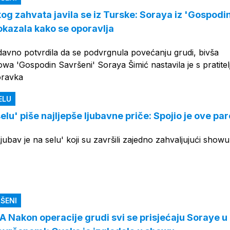
og zahvata javila se iz Turske: Soraya iz 'Gospodi
kazala kako se oporavlja
davno potvrdila da se podvrgnula povećanju grudi, bivša
owa 'Gospodin Savršeni' Soraya Šimić nastavila je s pratitel
poravka
ELU
selu' piše najljepše ljubavne priče: Spojio je ove pa
jubav je na selu' koji su završili zajedno zahvaljujući showu
ŠENI
Nakon operacije grudi svi se prisjećaju Soraye u