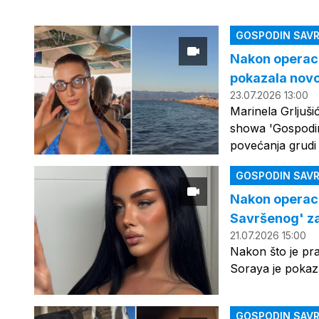
GOSPODIN SAVR
Nakon operaci
pokazala novo
23.07.2026 13:00
Marinela Grljuši
showa 'Gospodin
povećanja grudi
GOSPODIN SAVR
Nakon operaci
Savršenog' zab
21.07.2026 15:00
Nakon što je pra
Soraya je pokaz
GOSPODIN SAVR