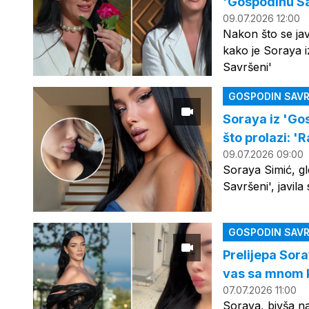
'Gospodinu Sa
09.07.2026 12:00
Nakon što se jav
kako je Soraya 
Savršeni'
GOSPODIN SAVR
Soraya iz 'Go
što prolazi: 'R
09.07.2026 09:00
Soraya Simić, g
Savršeni', javil
GOSPODIN SAVR
Prelijepa Sor
vas sa mnom kr
07.07.2026 11:00
Soraya, bivša n