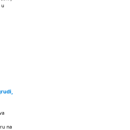
 u
rudi,
va
eru na