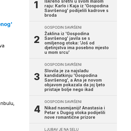
Iskreno sretni u svom malom
raju: Karlo i Kaja iz 'Gospodina
Savršenog' podijelili kadrove s
broda
enog'
GOSPODIN SAVRŠENI
Žaklina iz 'Gospodina
Savršenog' javila se s
omiljenog otoka: 'Još od
va
djetinjstva ima posebno mjesto
u mom srcu'
GOSPODIN SAVRŠENI
Slovila je za najslađu
kandidatkinju 'Gospodina
Savršenog', a Ana je novom
objavom pokazala da joj ljeto
pristaje bolje nego ikad
GOSPODIN SAVRŠENI
anbulu,
Nikad nasmijaniji! Anastasia i
Petar s Dugog otoka podijelili
nove romantične prizore
LJUBAV JE NA SELU