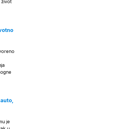
 život
ivotno
tvoreno
nja
mogne
 auto,
mu je
tak u