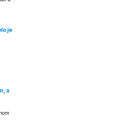
lo je
m, a
enom