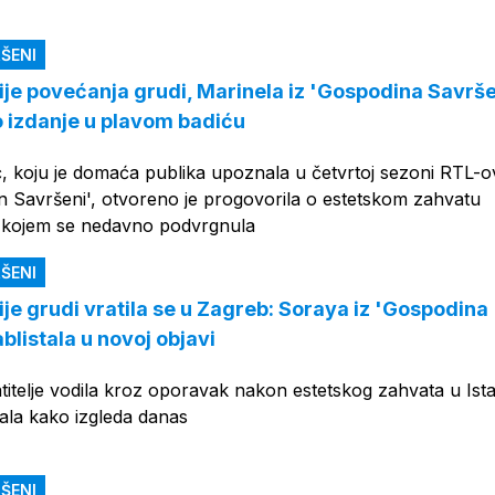
OGLAS
ŠENI
je povećanja grudi, Marinela iz 'Gospodina Savrš
 izdanje u plavom badiću
ć, koju je domaća publika upoznala u četvrtoj sezoni RTL-o
 Savršeni', otvoreno je progovorila o estetskom zahvatu
 kojem se nedavno podvrgnula
ŠENI
je grudi vratila se u Zagreb: Soraya iz 'Gospodina
listala u novoj objavi
titelje vodila kroz oporavak nakon estetskog zahvata u Ist
ala kako izgleda danas
ŠENI