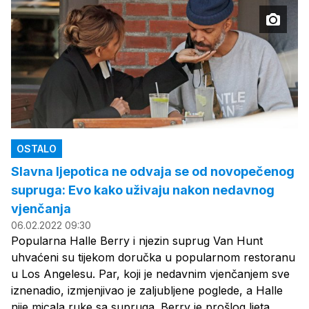
OSTALO
Slavna ljepotica ne odvaja se od novopečenog
supruga: Evo kako uživaju nakon nedavnog
vjenčanja
06.02.2022 09:30
Popularna Halle Berry i njezin suprug Van Hunt
uhvaćeni su tijekom doručka u popularnom restoranu
u Los Angelesu. Par, koji je nedavnim vjenčanjem sve
iznenadio, izmjenjivao je zaljubljene poglede, a Halle
nije micala ruke sa supruga. Berry je prošlog ljeta