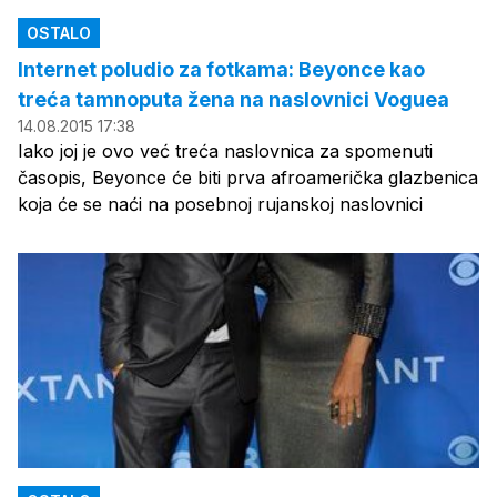
OSTALO
Internet poludio za fotkama: Beyonce kao
treća tamnoputa žena na naslovnici Voguea
14.08.2015 17:38
Iako joj je ovo već treća naslovnica za spomenuti
časopis, Beyonce će biti prva afroamerička glazbenica
koja će se naći na posebnoj rujanskoj naslovnici