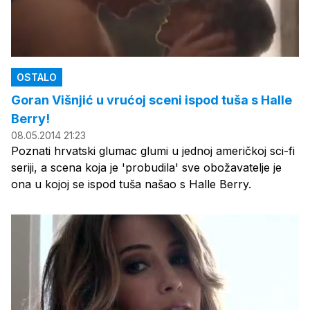
OSTALO
Goran Višnjić u vrućoj sceni ispod tuša s Halle
Berry!
08.05.2014 21:23
Poznati hrvatski glumac glumi u jednoj američkoj sci-fi
seriji, a scena koja je 'probudila' sve obožavatelje je
ona u kojoj se ispod tuša našao s Halle Berry.