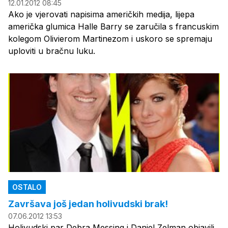
12.01.2012 08:45
Ako je vjerovati napisima američkih medija, lijepa
američka glumica Halle Barry se zaručila s francuskim
kolegom Olivierom Martinezom i uskoro se spremaju
uploviti u bračnu luku.
OSTALO
Završava još jedan holivudski brak!
07.06.2012 13:53
Holivudski par Debra Messing i Daniel Zelman objavili