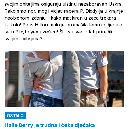
svojim obiteljima osiguraju uistinu nezaboravan Uskrs.
Tako smo npr. mogli vidjeti rapera P. Diddy-ja u krajnje
neobičnom izdanju - kako maskiran u zeca trčkara
uokolo! Paris Hilton malo je promašila temu i odjenula
se u Playboyevu zečicu! Što su sve ostali priredili
svojim obiteljima?
OSTALO
Halle Berry je trudna i čeka dječaka