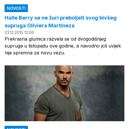
NOVOSTI
Halle Berry se ne žuri preboljeti svog bivšeg
supruga Oliviera Martineza
23.12.2015 12:06
Prekrasna glumica razvela se od dvogodišnjeg
supruga u listopadu ove godine, a navodno još uvijek
nije spremna za novu vezu.