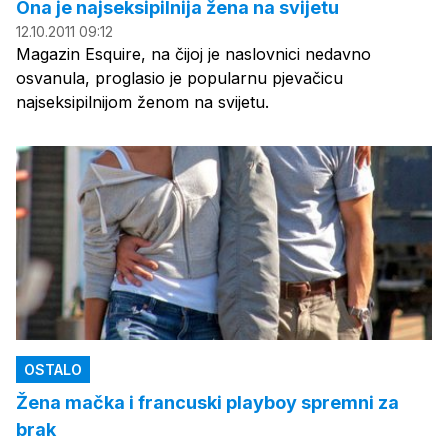
Ona je najseksipilnija žena na svijetu
12.10.2011 09:12
Magazin Esquire, na čijoj je naslovnici nedavno
osvanula, proglasio je popularnu pjevačicu
najseksipilnijom ženom na svijetu.
OSTALO
Žena mačka i francuski playboy spremni za
brak