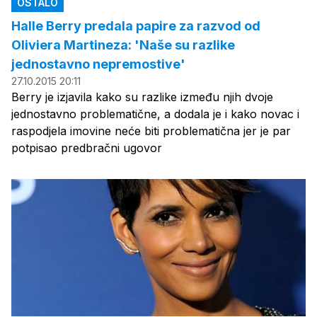
OSTALO
Halle Berry predala papire za razvod od
Oliviera Martineza: 'Naše su razlike
jednostavno nepremostive'
27.10.2015 20:11
Berry je izjavila kako su razlike između njih dvoje
jednostavno problematične, a dodala je i kako novac i
raspodjela imovine neće biti problematična jer je par
potpisao predbračni ugovor