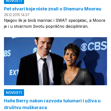
NOVOSTI
Pet stvari koje niste znali o Shemaru Mooreu
28.12.2015 14:37
Njegov lik je bivši marinac i SWAT specijalac, a Moore
je i u stvarnom životu poprilično discipliniran.
NOVOSTI
Halle Berry nakon razvoda tulumari i uživa u
društvu muškaraca