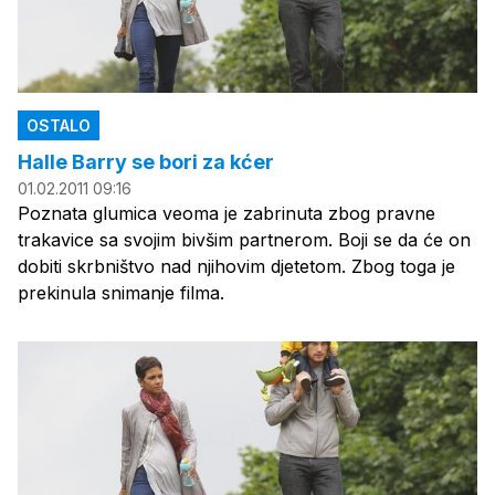
OSTALO
Halle Barry se bori za kćer
01.02.2011 09:16
Poznata glumica veoma je zabrinuta zbog pravne
trakavice sa svojim bivšim partnerom. Boji se da će on
dobiti skrbništvo nad njihovim djetetom. Zbog toga je
prekinula snimanje filma.