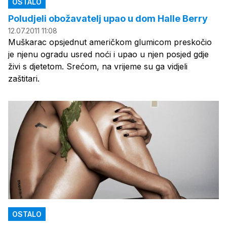
OSTALO
Poludjeli obožavatelj upao u dom Halle Berry
12.07.2011 11:08
Muškarac opsjednut američkom glumicom preskočio
je njenu ogradu usred noći i upao u njen posjed gdje
živi s djetetom. Srećom, na vrijeme su ga vidjeli
zaštitari.
OSTALO