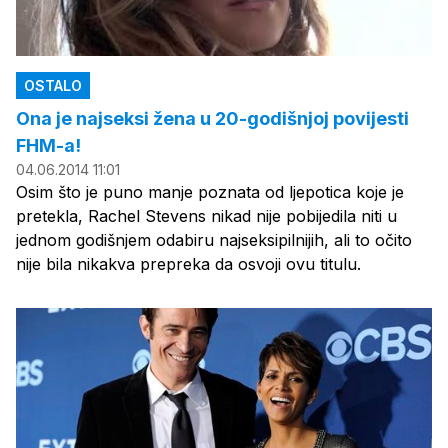
OSTALO
Ona je najseksi žena u 20-godišnjoj povijesti
FHM-a!
04.06.2014 11:01
Osim što je puno manje poznata od ljepotica koje je
pretekla, Rachel Stevens nikad nije pobijedila niti u
jednom godišnjem odabiru najseksipilnijih, ali to očito
nije bila nikakva prepreka da osvoji ovu titulu.