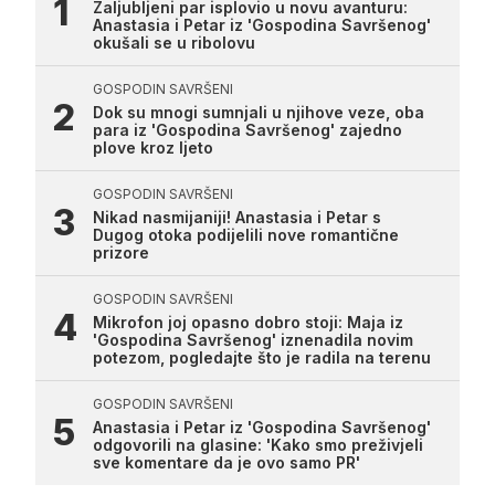
Zaljubljeni par isplovio u novu avanturu:
Anastasia i Petar iz 'Gospodina Savršenog'
okušali se u ribolovu
GOSPODIN SAVRŠENI
Dok su mnogi sumnjali u njihove veze, oba
para iz 'Gospodina Savršenog' zajedno
plove kroz ljeto
GOSPODIN SAVRŠENI
Nikad nasmijaniji! Anastasia i Petar s
Dugog otoka podijelili nove romantične
prizore
GOSPODIN SAVRŠENI
Mikrofon joj opasno dobro stoji: Maja iz
'Gospodina Savršenog' iznenadila novim
potezom, pogledajte što je radila na terenu
GOSPODIN SAVRŠENI
Anastasia i Petar iz 'Gospodina Savršenog'
odgovorili na glasine: 'Kako smo preživjeli
sve komentare da je ovo samo PR'