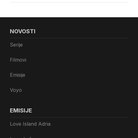
NOVOSTI
Serije
Filmovi
Emisije
Voyo
EMISIJE
Love Island Adria