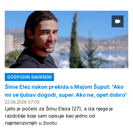
GOSPODIN SAVRŠENI
Šime Elez nakon prekida s Majom Šuput: 'Ako
mi se ljubav dogodi, super. Ako ne, opet dobro'
22.06.2026 07:00
Ljeto je počelo za Šimu Eleza (27), a iza njega je
razdoblje koje sam opisuje kao jedno od
najintenzivnijih u životu