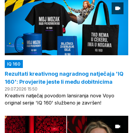
IQ 160
Rezultati kreativnog nagradnog natječaja 'IQ
160': Provjerite jeste li među dobitnicima
29.07.2026 15:50
Kreativni natječaj povodom lansiranja nove Voyo
original serije 'IQ 160' službeno je završen!