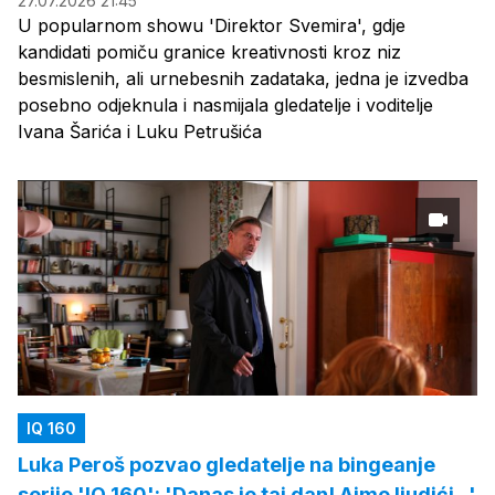
27.07.2026 21:45
U popularnom showu 'Direktor Svemira', gdje
kandidati pomiču granice kreativnosti kroz niz
besmislenih, ali urnebesnih zadataka, jedna je izvedba
posebno odjeknula i nasmijala gledatelje i voditelje
Ivana Šarića i Luku Petrušića
IQ 160
Luka Peroš pozvao gledatelje na bingeanje
serije 'IQ 160': 'Danas je taj dan! Ajmo ljudići...'