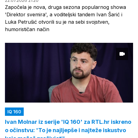
22.07.2026 21:20
Započela je nova, druga sezona popularnog showa
'Direktor svemira', a voditeljski tandem Ivan Šarić i
Luka Petrušić otvorili su je na sebi svojstven,
humorističan način
IQ 160
Ivan Molnar iz serije 'IQ 160' za RTL.hr iskreno
o očinstvu: 'To je najljepše i najteže iskustvo