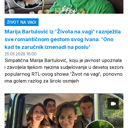
ŽIVOT NA VAGI
Marija Bartulović iz 'Života na vagi' raznježila
sve romantičnom gestom svog Ivana: 'Ono
kad te zaručnik iznenadi na poslu'
25.05.2026 16:00
Simpatična Marija Bartulović, koju je javnost upoznala
i zavoljela tijekom njezina sudjelovanja u devetoj sezoni
popularnog RTL-ovog showa 'Život na vagi', ponovno
ima golem razlog za široki osmijeh