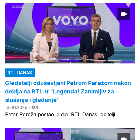
RTL DANAS
Gledatelji oduševljeni Petrom Perežom nakon
debija na RTL-u: 'Legenda! Zanimljiv za
slušanje i gledanje'
16.06.2026 10:00
Petar Pereža postao je dio 'RTL Danas' obitelji