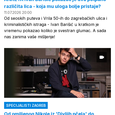
različita lica - koja mu uloga bolje pristaje?
11.07.2026 20:00
Od seoskih puteva i Vrila 50-ih do zagrebačkih ulica i
kriminalističkih istraga - Ivan Barišić u kratkom je
vremenu pokazao koliko je svestran glumac. A sada
nas zanima vaše mišljenje!
SPECIJALISTI ZAGREB
Od omiljenog Nikole iz 'Divljih pčela' do