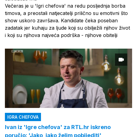
Večeras je u 'Igri chefova' na redu posljednja borba
timova, a preostali natjecatelji prilično su emotivni što
show uskoro završava. Kandidate čeka poseban
zadatak jer kuhaju za ljude koji su obilježili njihov život
i koji su njihova najveća podrška - njihove obitelji
IGRA CHEFOVA
Ivan iz 'Igre chefova' za RTL.hr iskreno
poručio: 'Jako, jako želim pobijediti'