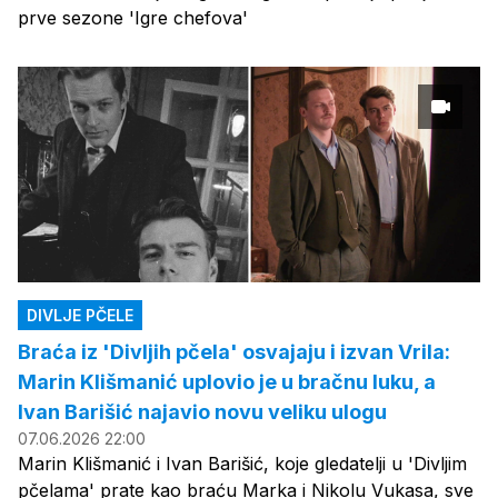
prve sezone 'Igre chefova'
DIVLJE PČELE
Braća iz 'Divljih pčela' osvajaju i izvan Vrila:
Marin Klišmanić uplovio je u bračnu luku, a
Ivan Barišić najavio novu veliku ulogu
07.06.2026 22:00
Marin Klišmanić i Ivan Barišić, koje gledatelji u 'Divljim
pčelama' prate kao braću Marka i Nikolu Vukasa, sve