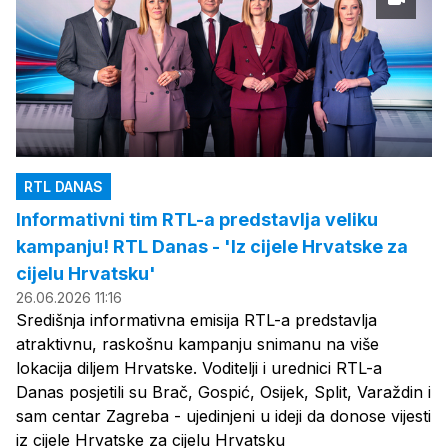
RTL DANAS
Informativni tim RTL-a predstavlja veliku
kampanju! RTL Danas - 'Iz cijele Hrvatske za
cijelu Hrvatsku'
26.06.2026 11:16
Središnja informativna emisija RTL-a predstavlja
atraktivnu, raskošnu kampanju snimanu na više
lokacija diljem Hrvatske. Voditelji i urednici RTL-a
Danas posjetili su Brač, Gospić, Osijek, Split, Varaždin i
sam centar Zagreba - ujedinjeni u ideji da donose vijesti
iz cijele Hrvatske za cijelu Hrvatsku