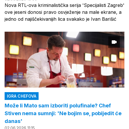
Nova RTL-ova kriminalistička serija 'Specijalisti Zagreb'
ove jeseni donosi pravo osvježenje na male ekrane, a
jedno od najiščekivanijih lica svakako je Ivan Barišić
IGRA CHEFOVA
Može li Mato sam izboriti polufinale? Chef
Stiven nema sumnji: 'Ne bojim se, pobijedit će
danas'
02.06.2026 11:15