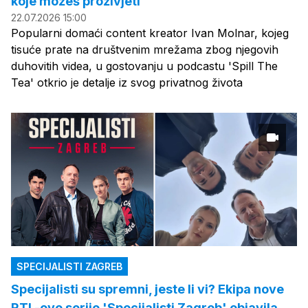
koje možeš proživjeti'
22.07.2026 15:00
Popularni domaći content kreator Ivan Molnar, kojeg
tisuće prate na društvenim mrežama zbog njegovih
duhovitih videa, u gostovanju u podcastu 'Spill The
Tea' otkrio je detalje iz svog privatnog života
SPECIJALISTI ZAGREB
Specijalisti su spremni, jeste li vi? Ekipa nove
RTL-ove serije 'Specijalisti Zagreb' objavila