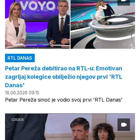
RTL DANAS
Petar Pereža debitirao na RTL-u: Emotivan
zagrljaj kolegice obilježio njegov prvi 'RTL
Danas'
16.06.2026 09:15
Petar Pereža sinoć je vodio svoj prvi 'RTL Danas'