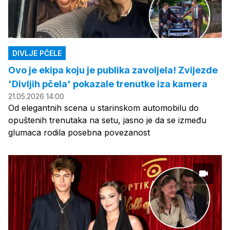
DIVLJE PČELE
Ovo je ekipa koju je publika zavoljela! Zvijezde
'Divljih pčela' pokazale trenutke iza kamera
21.05.2026 14:00
Od elegantnih scena u starinskom automobilu do
opuštenih trenutaka na setu, jasno je da se između
glumaca rodila posebna povezanost