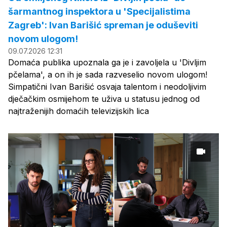
šarmantnog inspektora u 'Specijalistima
Zagreb': Ivan Barišić spreman je oduševiti
novom ulogom!
09.07.2026 12:31
Domaća publika upoznala ga je i zavoljela u 'Divljim
pčelama', a on ih je sada razveselio novom ulogom!
Simpatični Ivan Barišić osvaja talentom i neodoljivim
dječačkim osmijehom te uživa u statusu jednog od
najtraženijih domaćih televizijskih lica