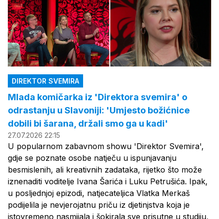
DIREKTOR SVEMIRA
Mlada komičarka iz 'Direktora svemira' o
odrastanju u Slavoniji: 'Umjesto božićnice
dobili bi šarana, držali smo ga u kadi'
27.07.2026 22:15
U popularnom zabavnom showu 'Direktor Svemira',
gdje se poznate osobe natječu u ispunjavanju
besmislenih, ali kreativnih zadataka, rijetko što može
iznenaditi voditelje Ivana Šarića i Luku Petrušića. Ipak,
u posljednjoj epizodi, natjecateljica Vlatka Merkaš
podijelila je nevjerojatnu priču iz djetinjstva koja je
istovremeno nasmijala i šokirala sve prisutne u studiju,