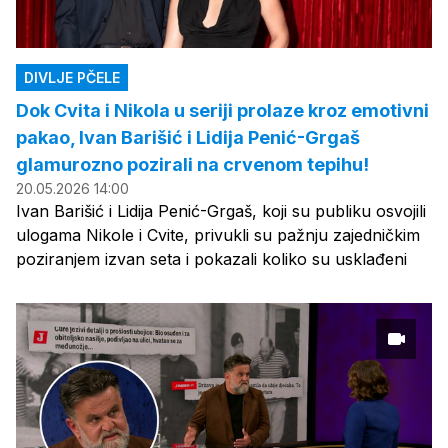
DIVLJE PČELE
Dok Cvita i Nikola u seriji prolaze kroz emotivni
pakao, Ivan Barišić i Lidija Penić-Grgaš
glamurozno pozirali na crvenom tepihu!
20.05.2026 14:00
Ivan Barišić i Lidija Penić-Grgaš, koji su publiku osvojili
ulogama Nikole i Cvite, privukli su pažnju zajedničkim
poziranjem izvan seta i pokazali koliko su usklađeni