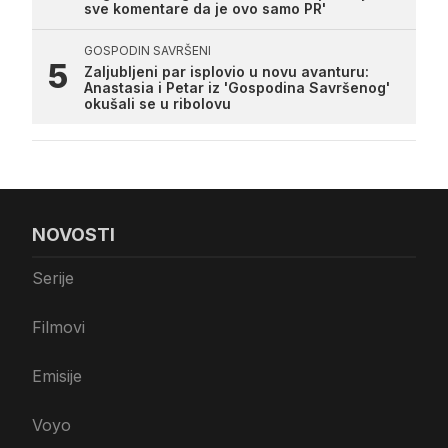
sve komentare da je ovo samo PR'
GOSPODIN SAVRŠENI
Zaljubljeni par isplovio u novu avanturu:
Anastasia i Petar iz 'Gospodina Savršenog'
okušali se u ribolovu
NOVOSTI
Serije
Filmovi
Emisije
Voyo