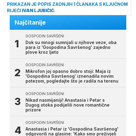
PRIKAZAN JE POPIS ZADNJIH 1 ČLANAKA S KLJUČNOM
RIJEČI
IVAN LJUBIČIĆ
.
Najčitanije
GOSPODIN SAVRŠENI
Dok su mnogi sumnjali u njihove veze, oba
para iz 'Gospodina Savršenog' zajedno
plove kroz ljeto
GOSPODIN SAVRŠENI
Mikrofon joj opasno dobro stoji: Maja iz
'Gospodina Savršenog' iznenadila novim
potezom, pogledajte što je radila na terenu
GOSPODIN SAVRŠENI
Nikad nasmijaniji! Anastasia i Petar s
Dugog otoka podijelili nove romantične
prizore
GOSPODIN SAVRŠENI
Anastasia i Petar iz 'Gospodina Savršenog'
odgovorili na glasine: 'Kako smo preživjeli