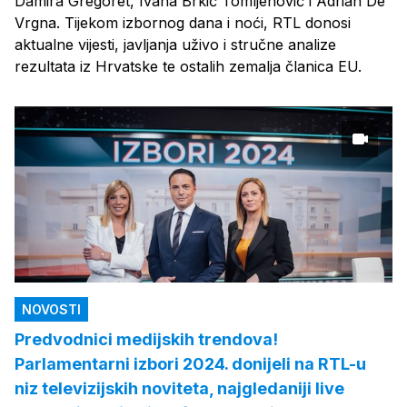
Damira Gregoret, Ivana Brkić Tomljenović i Adrian De
Vrgna. Tijekom izbornog dana i noći, RTL donosi
aktualne vijesti, javljanja uživo i stručne analize
rezultata iz Hrvatske te ostalih zemalja članica EU.
NOVOSTI
Predvodnici medijskih trendova!
Parlamentarni izbori 2024. donijeli na RTL-u
niz televizijskih noviteta, najgledaniji live