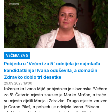
VEČERA ZA 5
Pobjedu u 'Večeri za 5' odnijela je najmlađa
kandidatkinja! Ivana oduševila, a domaćin
Zdravko dobio tri desetke
29.09.2023 19:00
Inženjerka Ivana Mijić pobjednica je slavonske 'Večere
za 5'. Četvrto mjesto zauzeo je Marko Mrđan, a treće
su mjesto dijelili Marija i Zdravko. Drugo mjesto zauzeo
je Goran Pilaš, a pobjedu je odnijela Ivana. "Nisam