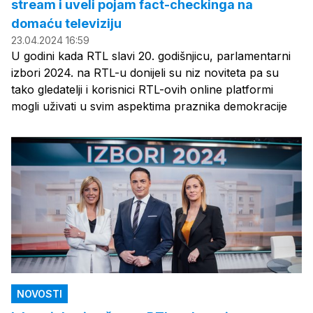
stream i uveli pojam fact-checkinga na
domaću televiziju
23.04.2024 16:59
U godini kada RTL slavi 20. godišnjicu, parlamentarni
izbori 2024. na RTL-u donijeli su niz noviteta pa su
tako gledatelji i korisnici RTL-ovih online platformi
mogli uživati u svim aspektima praznika demokracije
NOVOSTI