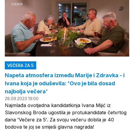
VEČERA ZA 5
Napeta atmosfera između Marije i Zdravka - i
Ivana koja je oduševila: 'Ovo je bila dosad
najbolja večera'
28.09.2023 19:00
Najmlađa ovotjedna kandidatkinja Ivana Mijić iz
Slavonskog Broda ugostila je protukandidate četvrtog
dana 'Večere za 5'. Za svoju večeru dobila je 40
bodova te joj se smiješi glavna nagrada!