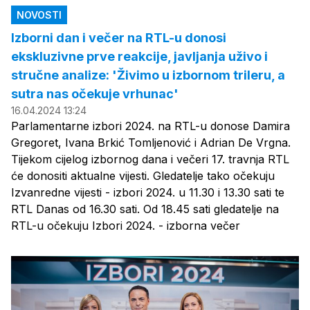
NOVOSTI
Izborni dan i večer na RTL-u donosi
ekskluzivne prve reakcije, javljanja uživo i
stručne analize: 'Živimo u izbornom trileru, a
sutra nas očekuje vrhunac'
16.04.2024 13:24
Parlamentarne izbori 2024. na RTL-u donose Damira
Gregoret, Ivana Brkić Tomljenović i Adrian De Vrgna.
Tijekom cijelog izbornog dana i večeri 17. travnja RTL
će donositi aktualne vijesti. Gledatelje tako očekuju
Izvanredne vijesti - izbori 2024. u 11.30 i 13.30 sati te
RTL Danas od 16.30 sati. Od 18.45 sati gledatelje na
RTL-u očekuju Izbori 2024. - izborna večer