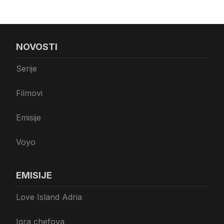
NOVOSTI
Serije
Filmovi
Emisije
Voyo
EMISIJE
Love Island Adria
Igra chefova