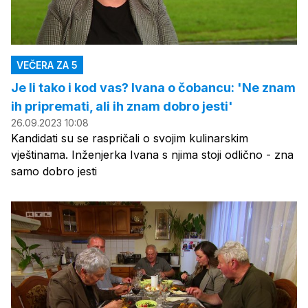
VEČERA ZA 5
Je li tako i kod vas? Ivana o čobancu: 'Ne znam
ih pripremati, ali ih znam dobro jesti'
26.09.2023 10:08
Kandidati su se raspričali o svojim kulinarskim
vještinama. Inženjerka Ivana s njima stoji odlično - zna
samo dobro jesti