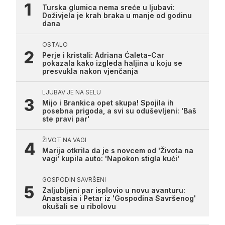
Turska glumica nema sreće u ljubavi:
Doživjela je krah braka u manje od godinu
dana
OSTALO
Perje i kristali: Adriana Ćaleta-Car
pokazala kako izgleda haljina u koju se
presvukla nakon vjenčanja
LJUBAV JE NA SELU
Mijo i Brankica opet skupa! Spojila ih
posebna prigoda, a svi su oduševljeni: 'Baš
ste pravi par'
ŽIVOT NA VAGI
Marija otkrila da je s novcem od 'Života na
vagi' kupila auto: 'Napokon stigla kući'
GOSPODIN SAVRŠENI
Zaljubljeni par isplovio u novu avanturu:
Anastasia i Petar iz 'Gospodina Savršenog'
okušali se u ribolovu