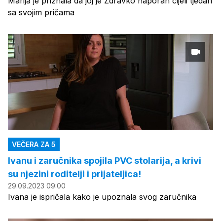
Marija je priznala da joj je Zdravko naporan cijeli tjedan
sa svojim pričama
VEČERA ZA 5
Ivanu i zaručnika spojila PVC stolarija, a krivi
su njezini roditelji i prijateljica!
29.09.2023 09:00
Ivana je ispričala kako je upoznala svog zaručnika