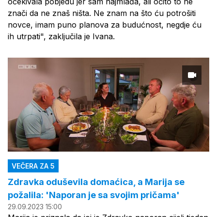
očekivala pobjedu jer sam najmlađa, ali očito to ne
znači da ne znaš ništa. Ne znam na što ću potrošiti
novce, imam puno planova za budućnost, negdje ću
ih utrpati", zaključila je Ivana.
VEČERA ZA 5
Zdravka oduševila domaćica, a Marija se
požalila: 'Naporan je sa svojim pričama'
29.09.2023 15:00