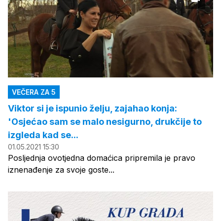
VEČERA ZA 5
Viktor si je ispunio želju, zajahao konja:
'Osjećao sam se malo nesigurno, drukčije to
izgleda kad se...
01.05.2021 15:30
Posljednja ovotjedna domaćica pripremila je pravo
iznenađenje za svoje goste...