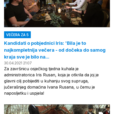
VEČERA ZA 5
Kandidati o pobjednici Iris: 'Bila je to
najkompletnija večera - od dočeka do samog
kraja sve je bilo na...
30.04.2021 21:07
Za završnicu osječkog tjedna kuhala je
administratorica Iris Rusan, koja je otkrila da joj je
glavni cilj pobijediti u kuhanju svog supruga,
jučerašnjeg domaćina Ivana Rusana, u čemu je
naposljetku i uspjela!