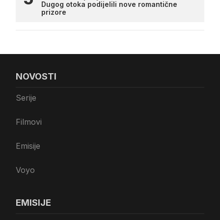
Dugog otoka podijelili nove romantične
prizore
NOVOSTI
Serije
Filmovi
Emisije
Voyo
EMISIJE