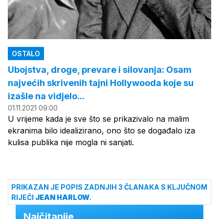
OSTALO
Ubojstva, droge, prevare i silovanja: Osam
najvećih skrivenih tajni Hollywooda koje su
izašle na vidjelo...
01.11.2021 09:00
U vrijeme kada je sve što se prikazivalo na malim
ekranima bilo idealizirano, ono što se događalo iza
kulisa publika nije mogla ni sanjati.
PRIKAZAN JE POPIS ZADNJIH 3 ČLANAKA S KLJUČNOM
RIJEČI
JEAN HARLOW
.
Najčitanije