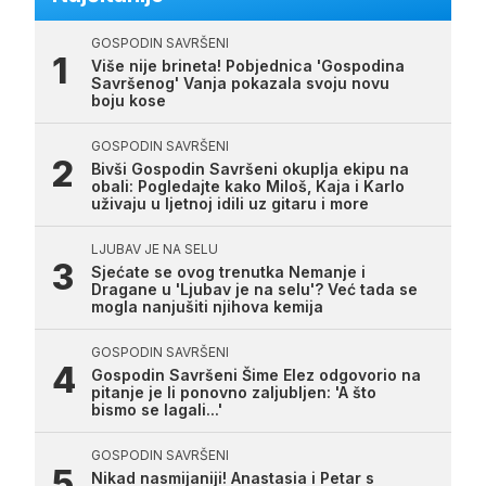
GOSPODIN SAVRŠENI
Više nije brineta! Pobjednica 'Gospodina
Savršenog' Vanja pokazala svoju novu
boju kose
GOSPODIN SAVRŠENI
Bivši Gospodin Savršeni okuplja ekipu na
obali: Pogledajte kako Miloš, Kaja i Karlo
uživaju u ljetnoj idili uz gitaru i more
LJUBAV JE NA SELU
Sjećate se ovog trenutka Nemanje i
Dragane u 'Ljubav je na selu'? Već tada se
mogla nanjušiti njihova kemija
GOSPODIN SAVRŠENI
Gospodin Savršeni Šime Elez odgovorio na
pitanje je li ponovno zaljubljen: 'A što
bismo se lagali...'
GOSPODIN SAVRŠENI
Nikad nasmijaniji! Anastasia i Petar s