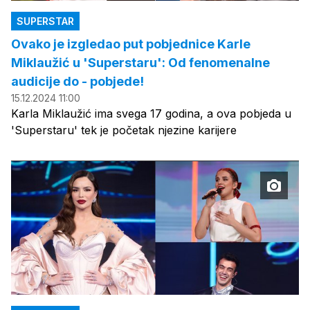
SUPERSTAR
Ovako je izgledao put pobjednice Karle
Miklaužić u 'Superstaru': Od fenomenalne
audicije do - pobjede!
15.12.2024 11:00
Karla Miklaužić ima svega 17 godina, a ova pobjeda u
'Superstaru' tek je početak njezine karijere