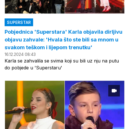
SUPERSTAR
Pobjednica 'Superstara' Karla objavila dirljivu
objavu zahvale: 'Hvala što ste bili sa mnom u
svakom teškom i lijepom trenutku'
16.12.2024 08:43
Karla se zahvalila se svima koji su bili uz nju na putu
do pobjede u 'Superstaru'