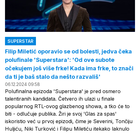
SUPERSTAR
Filip Miletić oporavio se od bolesti, jedva čeka
polufinale 'Superstara': 'Od ove subote
očekujem još više frke! Kada ima frke, to znači
da ti je baš stalo da nešto razvališ'
06.12.2024 09:58
Polufinalna epizoda 'Superstara' je pred osmero
talentiranih kandidata. Četvero ih ulazi u finale
popularnog RTL-ovog glazbenog showa, a tko će to
biti - odlučuje publika. Žiri je svoj 'Glas za spas'
iskoristio već u prvoj epizodi, čime je Severini, Tončiju
Huljiću, Niki Turković i Filipu Miletiću itekako laknulo