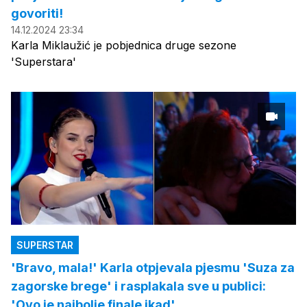
govoriti!
14.12.2024 23:34
Karla Miklaužić je pobjednica druge sezone
'Superstara'
SUPERSTAR
'Bravo, mala!' Karla otpjevala pjesmu 'Suza za
zagorske brege' i rasplakala sve u publici:
'Ovo je najbolje finale ikad'