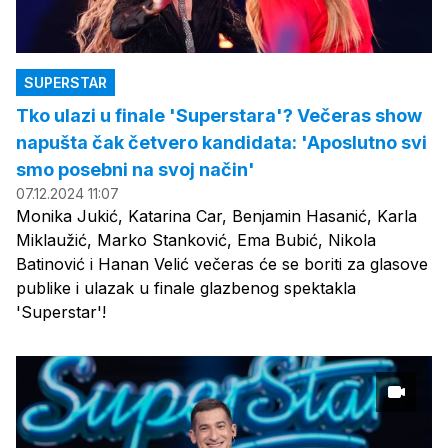
SUPERSTAR
Tko ulazi u finale 'Superstara'? Večeras show
napušta čak četvero kandidata: 'Aposlutno svi
smo posebni na svoj način'
07.12.2024 11:07
Monika Jukić, Katarina Car, Benjamin Hasanić, Karla
Miklaužić, Marko Stanković, Ema Bubić, Nikola
Batinović i Hanan Velić večeras će se boriti za glasove
publike i ulazak u finale glazbenog spektakla
'Superstar'!