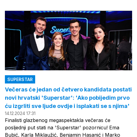
SUPERSTAR
Večeras će jedan od četvero kandidata postati
novi hrvatski 'Superstar': 'Ako pobijedim prvo
ću izgrliti sve ljude ovdje i isplakati se s njima'
14.12.2024 17:31
Finalisti glazbenog megaspektakla večeras će
posljednji put stati na 'Superstar' pozornicu! Ema
Bubić, Karla Miklaužić, Benjamin Hasanić i Marko