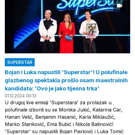
SUPERSTAR
Bojan i Luka napustili 'Superstar'! U polufinale
glazbenog spektakla prošlo osam maestralnih
kandidata: 'Ovo je jako tijesna trka'
01.12.2024 00:13
U drugoj live emisiji 'Superstara' za prolazak u
polufinale izborili su se Monika Jukić, Katarina Car,
Hanan Velić, Benjamin Hasanić, Karla Miklaužić,
Marko Stanković, Ema Bubić i Nikola Batinović!
'Superstar' su napustili Bojan Pavlović i Luka Tomić