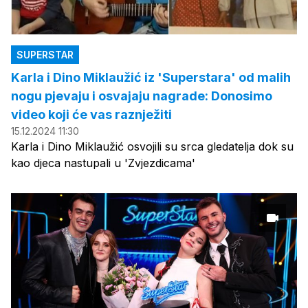
SUPERSTAR
Karla i Dino Miklaužić iz 'Superstara' od malih
nogu pjevaju i osvajaju nagrade: Donosimo
video koji će vas raznježiti
15.12.2024 11:30
Karla i Dino Miklaužić osvojili su srca gledatelja dok su
kao djeca nastupali u 'Zvjezdicama'