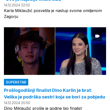
14.12.2024 22:02
Karla Miklaužić posvetila je nastup svome omiljenom
Zagorju
SUPERSTAR
Prošlogodišnji finalist Dino Karlin je brat:
Velika je podrška sestri koja se bori za pobjedu
14.12.2024 20:50
Dino Miklaužić prošle je godine bio finalist