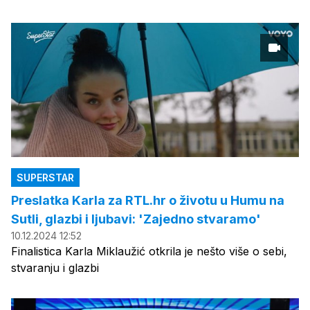
SUPERSTAR
Preslatka Karla za RTL.hr o životu u Humu na
Sutli, glazbi i ljubavi: 'Zajedno stvaramo'
10.12.2024 12:52
Finalistica Karla Miklaužić otkrila je nešto više o sebi,
stvaranju i glazbi