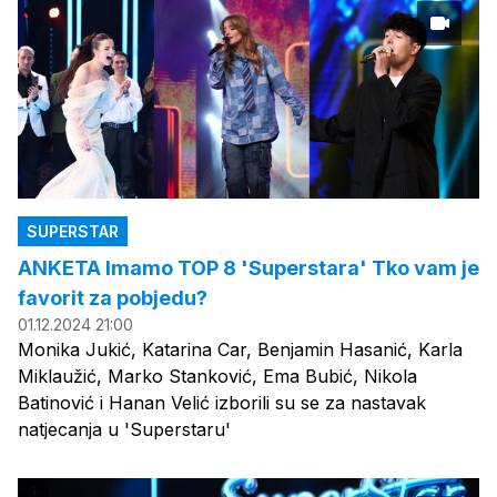
SUPERSTAR
ANKETA Imamo TOP 8 'Superstara' Tko vam je
favorit za pobjedu?
01.12.2024 21:00
Monika Jukić, Katarina Car, Benjamin Hasanić, Karla
Miklaužić, Marko Stanković, Ema Bubić, Nikola
Batinović i Hanan Velić izborili su se za nastavak
natjecanja u 'Superstaru'