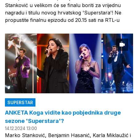
Stanković u velikom će se finalu boriti za vrijednu
nagradu i titulu novog hrvatskog 'Superstara'! Ne
propustite finalnu epizodu od 20.15 sati na RTL-u
SUPERSTAR
ANKETA Koga vidite kao pobjednika druge
sezone 'Superstara'?
14.12.2024 13:00
Marko Stanković, Benjamin Hasanić, Karla Miklaužić i