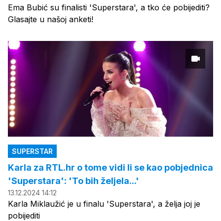
Ema Bubić su finalisti 'Superstara', a tko će pobijediti?
Glasajte u našoj anketi!
SUPERSTAR
Karla za RTL.hr o tome vidi li se kao pobjednica
'Superstara': 'To bih željela...'
13.12.2024 14:12
Karla Miklaužić je u finalu 'Superstara', a želja joj je
pobijediti