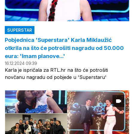
SUPERSTAR
Pobjednica 'Superstara' Karla Miklaužić
otkrila na što će potrošiti nagradu od 50.000
eura: 'Imam planove...'
16.12.2024 09:39
Karla je ispričala za RTL.hr na što će potrošiti
novčanu nagradu od pobjede u 'Superstaru'