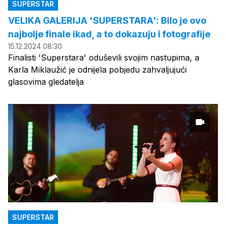
SUPERSTAR
VELIKA GALERIJA 'SUPERSTARA': Bilo je ovo
najbolje finale ikad, a to dokazuju i fotografije
15.12.2024 08:30
Finalisti 'Superstara' oduševili svojim nastupima, a
Karla Miklaužić je odnijela pobjedu zahvaljujući
glasovima gledatelja
SUPERSTAR