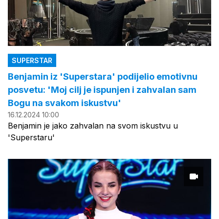
SUPERSTAR
Benjamin iz 'Superstara' podijelio emotivnu
posvetu: 'Moj cilj je ispunjen i zahvalan sam
Bogu na svakom iskustvu'
16.12.2024 10:00
Benjamin je jako zahvalan na svom iskustvu u
'Superstaru'