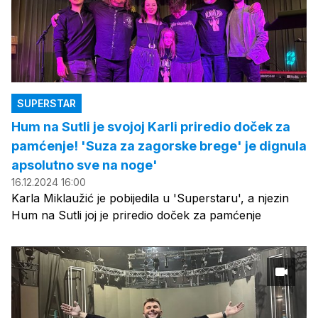
SUPERSTAR
Hum na Sutli je svojoj Karli priredio doček za
pamćenje! 'Suza za zagorske brege' je dignula
apsolutno sve na noge'
16.12.2024 16:00
Karla Miklaužić je pobijedila u 'Superstaru', a njezin
Hum na Sutli joj je priredio doček za pamćenje