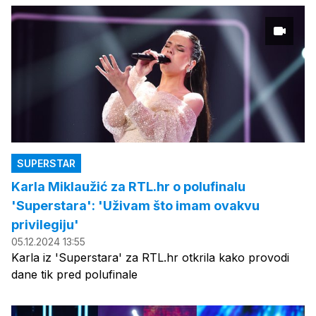
SUPERSTAR
Karla Miklaužić za RTL.hr o polufinalu
'Superstara': 'Uživam što imam ovakvu
privilegiju'
05.12.2024 13:55
Karla iz 'Superstara' za RTL.hr otkrila kako provodi
dane tik pred polufinale