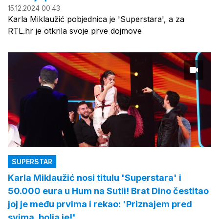
15.12.2024 00:43
Karla Miklaužić pobjednica je 'Superstara', a za
RTL.hr je otkrila svoje prve dojmove
SUPERSTAR
Karla Miklaužić nosi titulu 'Superstara' i
50.000 eura u Hum na Sutli! Brat Dino čestitao
joj je među prvima i rekao: 'Priznajem pred
svima, bolja je!'