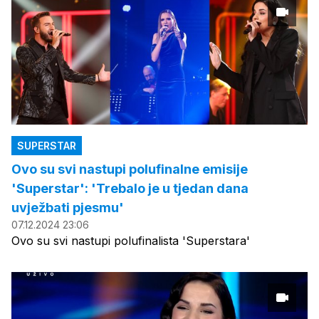
SUPERSTAR
Ovo su svi nastupi polufinalne emisije
'Superstar': 'Trebalo je u tjedan dana
uvježbati pjesmu'
07.12.2024 23:06
Ovo su svi nastupi polufinalista 'Superstara'