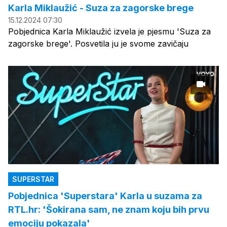
Karla Miklaužić - Suza za zagorske brege
15.12.2024 07:30
Pobjednica Karla Miklaužić izvela je pjesmu 'Suza za
zagorske brege'. Posvetila ju je svome zavičaju
SUPERSTAR
Pobjednica 'Superstara' Karla u suzama za
RTL.hr: 'Šokirana sam, ne znam koju bih prvu
emociju pokazala'