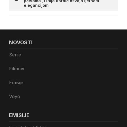
pčelama', Lidija Kordić osvaja ljetnom
elegancijom
NOVOSTI
Serije
Filmovi
Emisije
Voyo
EMISIJE