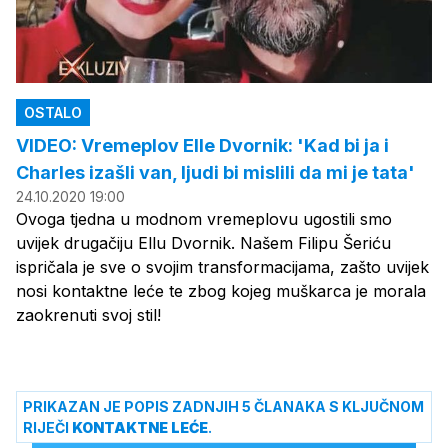
OSTALO
VIDEO: Vremeplov Elle Dvornik: 'Kad bi ja i
Charles izašli van, ljudi bi mislili da mi je tata'
24.10.2020 19:00
Ovoga tjedna u modnom vremeplovu ugostili smo
uvijek drugačiju Ellu Dvornik. Našem Filipu Šeriću
ispričala je sve o svojim transformacijama, zašto uvijek
nosi kontaktne leće te zbog kojeg muškarca je morala
zaokrenuti svoj stil!
PRIKAZAN JE POPIS ZADNJIH 5 ČLANAKA S KLJUČNOM
RIJEČI
KONTAKTNE LEĆE
.