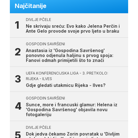
Najčitanije
DIVLJE PČELE
Ne skrivaju sreću: Evo kako Jelena Perčin i
Ante Gelo provode svoje prvo ljeto u braku
GOSPODIN SAVRŠENI
Anastasia iz 'Gospodina Savršenog'
ponovno odjenula haljinu s prvog spoja:
Fanovi odmah primijetili što to znači
UEFA KONFERENCIJSKA LIGA - 3. PRETKOLO:
RIJEKA - ILVES
Gdje gledati utakmicu Rijeka - Ilves?
GOSPODIN SAVRŠENI
Sunce, more i francuski glamur: Helena iz
'Gospodina Savršenog' objavila novu
fotogaleriju
DIVLJE PČELE
Dok jedva čekamo Zorin povratak u 'Divljim