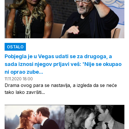
OSTALO
Pobjegla je u Vegas udati se za drugoga, a
sada iznosi njegov prljavi veš: 'Nije se okupao
ni oprao zube...
11.11.2020 18:00
Drama ovog para se nastavlja, a izgleda da se neće
tako lako završiti...