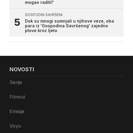
mogao raditi!'
GOSPODIN SAVRŠENI
Dok su mnogi sumnjali u njihove veze, oba
para iz 'Gospodina Savršenog' zajedno
plove kroz ljeto
NOVOSTI
Serije
Filmovi
Emisije
Voyo