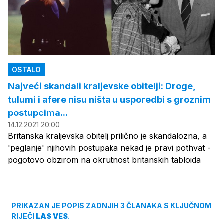
OSTALO
Najveći skandali kraljevske obitelji: Droge,
tulumi i afere nisu ništa u usporedbi s groznim
postupcima...
14.12.2021 20:00
Britanska kraljevska obitelj prilično je skandalozna, a
'peglanje' njihovih postupaka nekad je pravi pothvat -
pogotovo obzirom na okrutnost britanskih tabloida
PRIKAZAN JE POPIS ZADNJIH 3 ČLANAKA S KLJUČNOM
RIJEČI
LAS VES
.