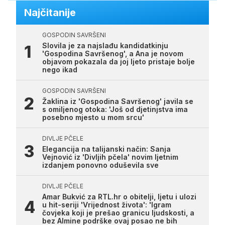
Najčitanije
GOSPODIN SAVRŠENI
Slovila je za najslađu kandidatkinju
'Gospodina Savršenog', a Ana je novom
objavom pokazala da joj ljeto pristaje bolje
nego ikad
GOSPODIN SAVRŠENI
Žaklina iz 'Gospodina Savršenog' javila se
s omiljenog otoka: 'Još od djetinjstva ima
posebno mjesto u mom srcu'
DIVLJE PČELE
Elegancija na talijanski način: Sanja
Vejnović iz 'Divljih pčela' novim ljetnim
izdanjem ponovno oduševila sve
DIVLJE PČELE
Amar Bukvić za RTL.hr o obitelji, ljetu i ulozi
u hit-seriji 'Vrijednost života': 'Igram
čovjeka koji je prešao granicu ljudskosti, a
bez Almine podrške ovaj posao ne bih