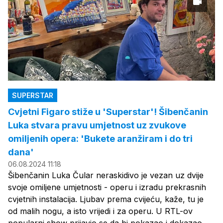
SUPERSTAR
Cvjetni Figaro stiže u 'Superstar'! Šibenčanin
Luka stvara pravu umjetnost uz zvukove
omiljenih opera: 'Bukete aranžiram i do tri
dana'
06.08.2024 11:18
Šibenčanin Luka Čular neraskidivo je vezan uz dvije
svoje omiljene umjetnosti - operu i izradu prekrasnih
cvjetnih instalacija. Ljubav prema cvijeću, kaže, tu je
od malih nogu, a isto vrijedi i za operu. U RTL-ov
popularni show prijavio se da bi pokazao i dokazao