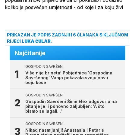
koliko je posvećen umjetnosti - od koje i za koju živi
PRIKAZAN JE POPIS ZADNJIH 6 ČLANAKA S KLJUČNOM
RIJEČI
LUKA ČULAR
.
Najčitanije
GOSPODIN SAVRŠENI
Više nije brineta! Pobjednica 'Gospodina
Savršenog' Vanja pokazala svoju novu
boju kose
GOSPODIN SAVRŠENI
Gospodin Savršeni Šime Elez odgovorio na
pitanje je li ponovno zaljubljen: 'A što
bismo se lagali...'
GOSPODIN SAVRŠENI
Nikad nasmijaniji! Anastasia i Petar s
Dugog otoka podijelili nove romantične