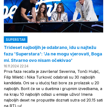
SUPERSTAR
Trideset najboljih je odabrano, idu u najtežu
fazu 'Superstara': 'Ja ne mogu vjerovati, Boga
mi. Stvarno ovo nisam očekivao'
16.11.2024 22:24
Prva faza recalla je završena! Severina, Tonči Huljić,
Filip Miletić i Nika Turković odabrali su 30 najboljih
kandidata. Oni se u idućoj fazi bore za prolazak u 20
najboljih. Borit će se u duetima i grupnim izvedbama, a
na kraju 10 najboljih odlazi u emisije uživo! Imena
najboljih deset ne propustite doznati sutra od 20.15 sati
na RTL-u!