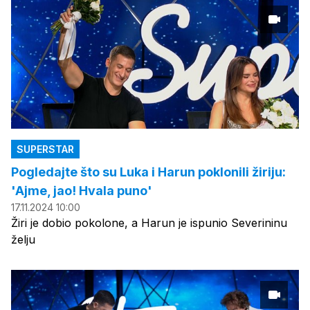
SUPERSTAR
Pogledajte što su Luka i Harun poklonili žiriju:
'Ajme, jao! Hvala puno'
17.11.2024 10:00
Žiri je dobio pokolone, a Harun je ispunio Severininu
želju