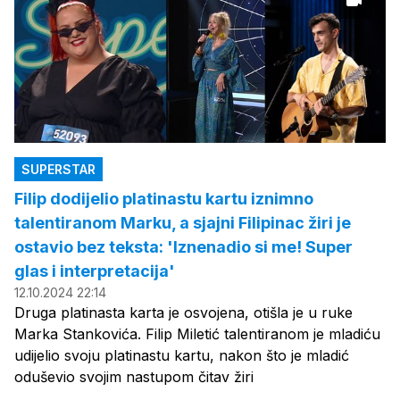
SUPERSTAR
Filip dodijelio platinastu kartu iznimno
talentiranom Marku, a sjajni Filipinac žiri je
ostavio bez teksta: 'Iznenadio si me! Super
glas i interpretacija'
12.10.2024 22:14
Druga platinasta karta je osvojena, otišla je u ruke
Marka Stankovića. Filip Miletić talentiranom je mladiću
udijelio svoju platinastu kartu, nakon što je mladić
oduševio svojim nastupom čitav žiri