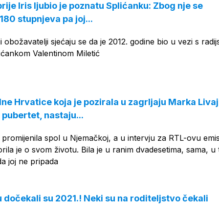
rije Iris ljubio je poznatu Splićanku: Zbog nje se
180 stupnjeva pa joj...
 obožavatelji sjećaju se da je 2012. godine bio u vezi s radi
lićankom Valentinom Miletić
ne Hrvatice koja je pozirala u zagrljaju Marka Livaj
pubertet, nastaju...
promijenila spol u Njemačkoj, a u intervju za RTL-ovu emis
ila je o svom životu. Bila je u ranim dvadesetima, sama, u t
da joj ne pripada
dočekali su 2021.! Neki su na roditeljstvo čekali