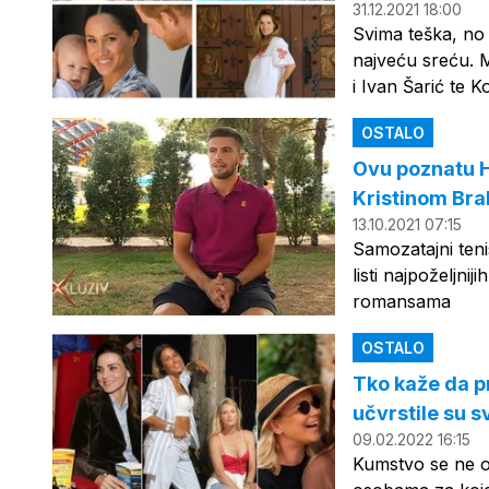
31.12.2021 18:00
Svima teška, no 
najveću sreću. M
i Ivan Šarić te 
OSTALO
Ovu poznatu Hr
Kristinom Bra
13.10.2021 07:15
Samozatajni teni
listi najpoželjni
romansama
OSTALO
Tko kaže da p
učvrstile su 
09.02.2022 16:15
Kumstvo se ne od