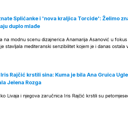
nate Splićanke i 'nova kraljica Torcide': Želimo zna
daju duplo mlađe
ila na modnu scenu dizajnerica Anamarija Asanović u fokus
k je stavljala mediteranski senzibilitet kojem je i danas ostala 
Iris Rajčić krstili sina: Kuma je bila Ana Gruica Ugle
ala Jelena Rozga
 Livaja i njegova zaručnica Iris Rajčić krstili su petomjes