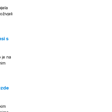
ijela
živjeli
si s
 je na
nim
ezde
skim