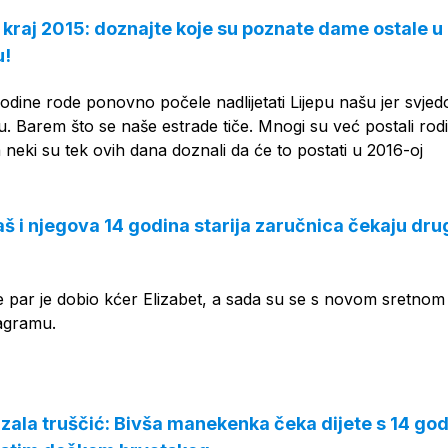
kraj 2015: doznajte koje su poznate dame ostale u
u!
godine rode ponovno počele nadlijetati Lijepu našu jer svje
 Barem što se naše estrade tiče. Mnogi su već postali rodit
 neki su tek ovih dana doznali da će to postati u 2016-oj
 i njegova 14 godina starija zaručnica čekaju dru
ne par je dobio kćer Elizabet, a sada su se s novom sretnom v
tagramu.
ala truščić: Bivša manekenka čeka dijete s 14 go