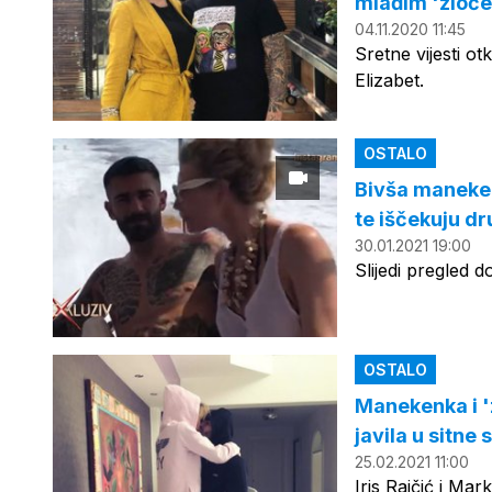
mlađim 'zloče
04.11.2020 11:45
Sretne vijesti o
Elizabet.
OSTALO
Bivša maneken
te iščekuju dr
30.01.2021 19:00
Slijedi pregled d
OSTALO
Manekenka i '
javila u sitne 
25.02.2021 11:00
Iris Rajčić i Mar