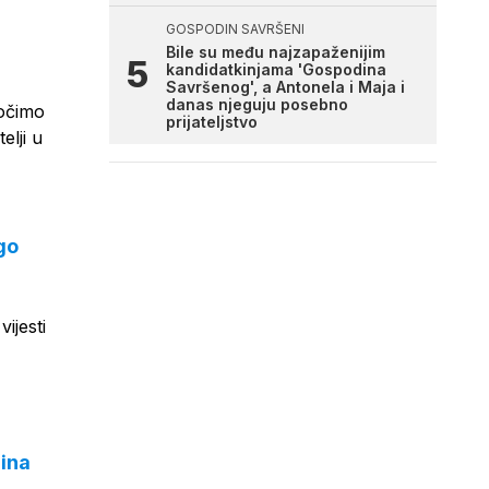
GOSPODIN SAVRŠENI
Bile su među najzapaženijim
kandidatkinjama 'Gospodina
Savršenog', a Antonela i Maja i
danas njeguju posebno
dočimo
prijateljstvo
elji u
go
ijesti
dina