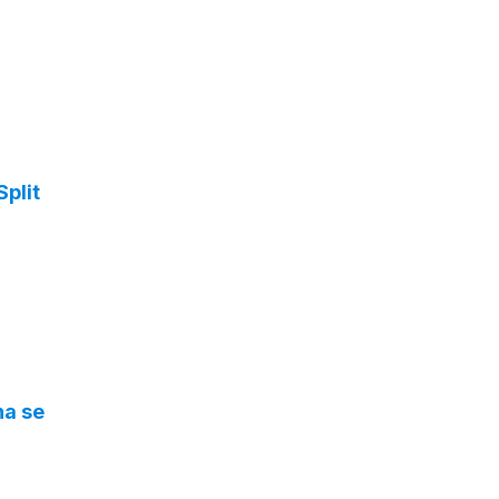
Split
na se