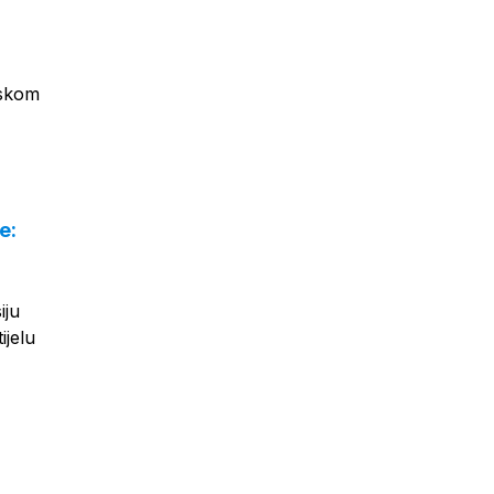
jskom
e:
iju
ijelu