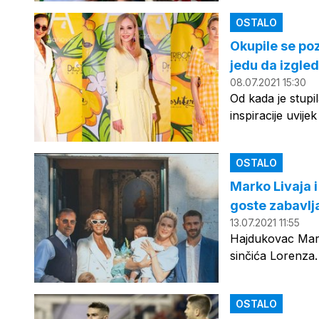
OSTALO
Okupile se poz
jedu da izgle
08.07.2021 15:30
Od kada je stup
inspiracije uvije
OSTALO
Marko Livaja i 
goste zabavlj
13.07.2021 11:55
Hajdukovac Marko
sinčića Lorenza.
OSTALO