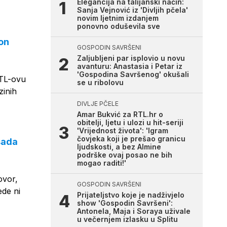
Elegancija na talijanski način:
Sanja Vejnović iz 'Divljih pčela'
novim ljetnim izdanjem
ponovno oduševila sve
on
GOSPODIN SAVRŠENI
Zaljubljeni par isplovio u novu
avanturu: Anastasia i Petar iz
'Gospodina Savršenog' okušali
RTL-ovu
se u ribolovu
zinih
DIVLJE PČELE
Amar Bukvić za RTL.hr o
obitelji, ljetu i ulozi u hit-seriji
'Vrijednost života': 'Igram
čovjeka koji je prešao granicu
sada
ljudskosti, a bez Almine
podrške ovaj posao ne bih
mogao raditi!'
ovor,
GOSPODIN SAVRŠENI
ede ni
Prijateljstvo koje je nadživjelo
show 'Gospodin Savršeni':
Antonela, Maja i Soraya uživale
u večernjem izlasku u Splitu