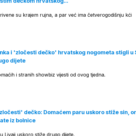
stim dečkom hrvatskog...
tkrivene su krajem rujna, a par već ima četverogodišnju kći
ka i 'zločesti dečko' hrvatskog nogometa stigli u 
ugo dijete
omaćih i stranih showbiz vijesti od ovog tjedna.
zločesti' dečko: Domaćem paru uskoro stiže sin, o
sate iz bolnice
ku Livaji uskoro stiže drugo dijete.