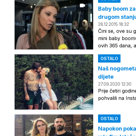
Baby boom za 
drugom stanj
28.12.2015 18:32
Čini se, ove su 
mini baby boomu.
ovih 365 dana, a
OSTALO
Naš nogometaš
dijete
27.09.2020 12:30
Prije četiri godi
pohvalili na Ins
OSTALO
Napokon pokaz