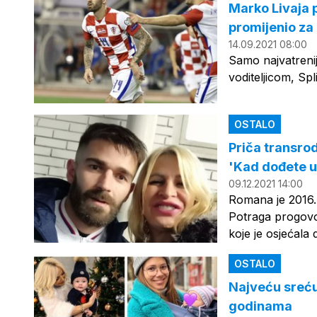
Marko Livaja p
promijenio za 
14.09.2021 08:00
Samo najvatreniji
voditeljicom, Sp
OSTALO
Priča transrod
'Kad dođete u 
09.12.2021 14:00
Romana je 2016. 
Potraga progovor
koje je osjećala 
OSTALO
Najveću sreću 
godinama