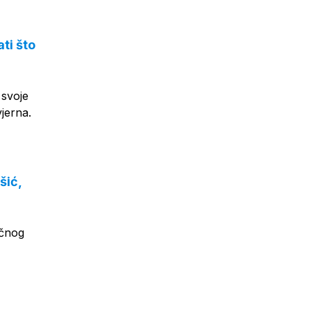
ti što
 svoje
vjerna.
šić,
ečnog