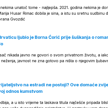
nekima unatoč tome - najljepša. 2021. godina nekima je don
arija Husar Rimac dobila je sina, a istu su sretnu sudbinu do
Korana Gvozdić
vaticu ljubio je Borna Ćorić prije šuškanja o roman
lo
sač nikada javno ne govori o svom privatnom životu, a iako
jih neženja, javnost ne zna gotovo pa ništa o njegovim ljubav
rijateljstvo na estradi ne postoji? Ove domaće zvij
svoj odnos kumstvom
bija, a u isto vrijeme ta laskava titula najčešće pripada bli