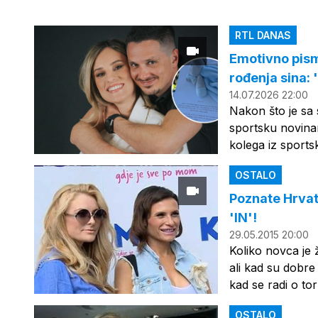
RTL DANAS
Emotivno pism
rođenja sina: '
14.07.2026 22:00
Nakon što je sa
sportsku novina
kolega iz sports
OSTALO
Poznate Hrvat
'IN'!
29.05.2015 20:00
Koliko novca je 
ali kad su dobre
kad se radi o t
OSTALO