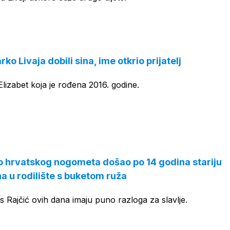
arko Livaja dobili sina, ime otkrio prijatelj
Elizabet koja je rođena 2016. godine.
o hrvatskog nogometa došao po 14 godina stariju
na u rodilište s buketom ruža
is Rajčić ovih dana imaju puno razloga za slavlje.