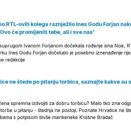
OGLAS
o RTL-ovih kolega raznježilo Ines Godu Forjan nak
Ovo će promijeniti tebe, ali i sve nas'
 suprugom Ivanom Forjanom dočekala rođenje sina Noe, 
rku Ines Godu Forjan dočekalo je posebno iznenađenje nje
ke redakcije
ice ne štede po pitanju torbica, saznajte kakve su 
žena spremna izdvojiti za dobru torbicu? Malo tko zna odg
 torbe u pitanju - štednja ne postoji. Poznate Hrvatice ne št
orbama s potpisom bivše mankeneke Kristine Bradač