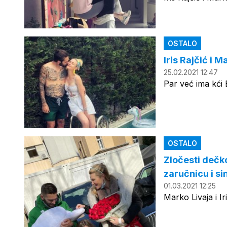
OSTALO
Iris Rajčić i M
25.02.2021 12:47
Par već ima kći 
OSTALO
Zločesti dečk
zaručnicu i si
01.03.2021 12:25
Marko Livaja i Ir