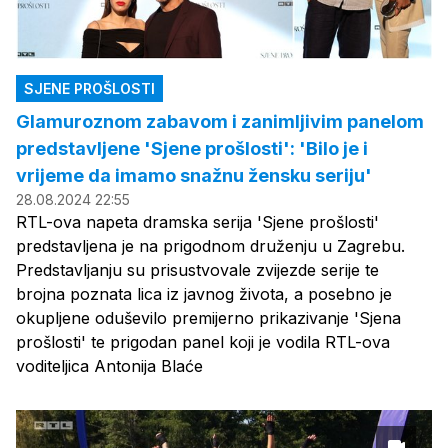
SJENE PROŠLOSTI
Glamuroznom zabavom i zanimljivim panelom
predstavljene 'Sjene prošlosti': 'Bilo je i
vrijeme da imamo snažnu žensku seriju'
28.08.2024 22:55
RTL-ova napeta dramska serija 'Sjene prošlosti'
predstavljena je na prigodnom druženju u Zagrebu.
Predstavljanju su prisustvovale zvijezde serije te
brojna poznata lica iz javnog života, a posebno je
okupljene oduševilo premijerno prikazivanje 'Sjena
prošlosti' te prigodan panel koji je vodila RTL-ova
voditeljica Antonija Blaće