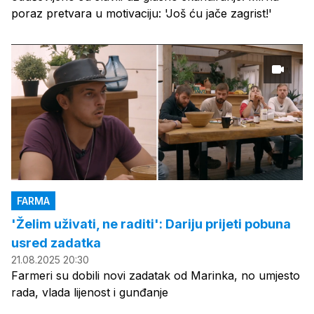
poraz pretvara u motivaciju: 'Još ću jače zagrist!'
FARMA
'Želim uživati, ne raditi': Dariju prijeti pobuna
usred zadatka
21.08.2025 20:30
Farmeri su dobili novi zadatak od Marinka, no umjesto
rada, vlada lijenost i gunđanje