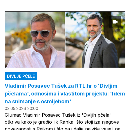
DIVLJE PČELE
Vladimir Posavec Tušek za RTL.hr o 'Divljim
pčelama', odnosima i vlastitom projektu: 'Idem
na snimanje s osmijehom'
03.05.2026 20:00
Glumac Vladimir Posavec Tušek iz 'Divljih pčela'
otkriva kako je gradio lik Ranka, što stoji iza njegove
povezanosti s Rajkom i što ga i dalje najviše veseli na