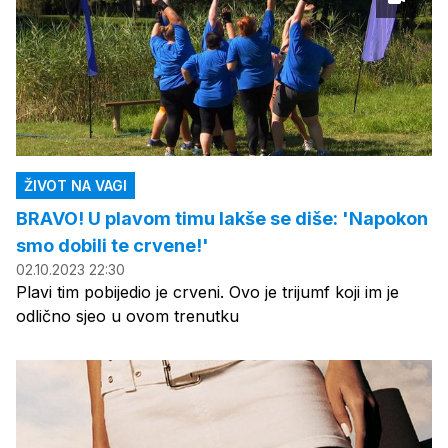
ŽIVOT NA VAGI
BRAVO! U plavom timu lakše se diše: 'Napokon
smo dobili te crvene!'
02.10.2023 22:30
Plavi tim pobijedio je crveni. Ovo je trijumf koji im je
odlično sjeo u ovom trenutku