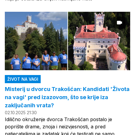
ŽIVOT NA VAGI
Misterij u dvorcu Trakošćan: Kandidati 'Života
na vagi' pred izazovom, što se krije iza
zaključanih vrata?
02.10.2025 21:30
Idilično okruženje dvorca Trakošćan postalo je
poprište drame, znoja i neizvjesnosti, a pred
natjecateljima je zadatak koji će testirati ne samo