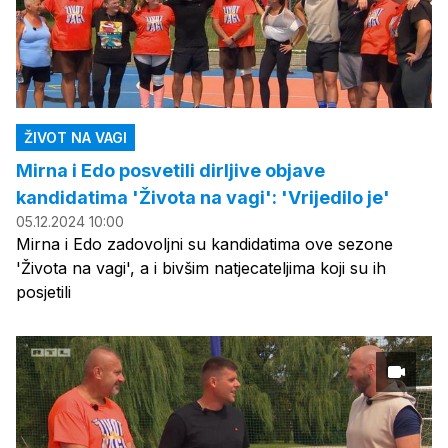
ŽIVOT NA VAGI
Mirna i Edo posvetili dirljive objave
kandidatima 'Života na vagi': 'Vrijedilo je'
05.12.2024 10:00
Mirna i Edo zadovoljni su kandidatima ove sezone
'Života na vagi', a i bivšim natjecateljima koji su ih
posjetili