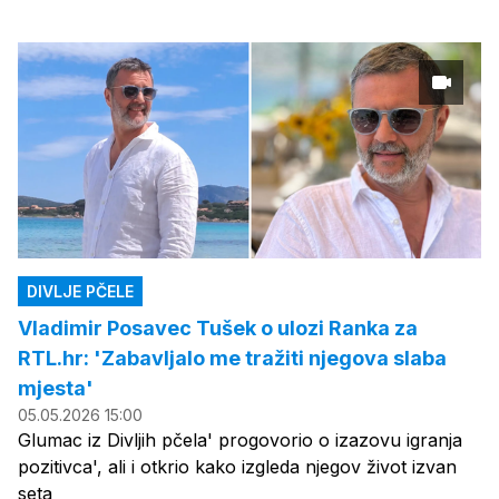
DIVLJE PČELE
Vladimir Posavec Tušek o ulozi Ranka za
RTL.hr: 'Zabavljalo me tražiti njegova slaba
mjesta'
05.05.2026 15:00
Glumac iz Divljih pčela' progovorio o izazovu igranja
pozitivca', ali i otkrio kako izgleda njegov život izvan
seta