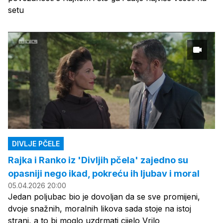
setu
DIVLJE PČELE
Rajka i Ranko iz 'Divljih pčela' zajedno su
opasniji nego ikad, pokreću ih ljubav i moral
05.04.2026 20:00
Jedan poljubac bio je dovoljan da se sve promijeni,
dvoje snažnih, moralnih likova sada stoje na istoj
strani, a to bi moglo uzdrmati cijelo Vrilo