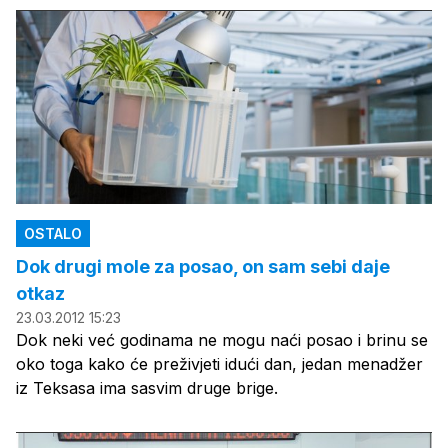
OSTALO
Dok drugi mole za posao, on sam sebi daje
otkaz
23.03.2012 15:23
Dok neki već godinama ne mogu naći posao i brinu se
oko toga kako će preživjeti idući dan, jedan menadžer
iz Teksasa ima sasvim druge brige.