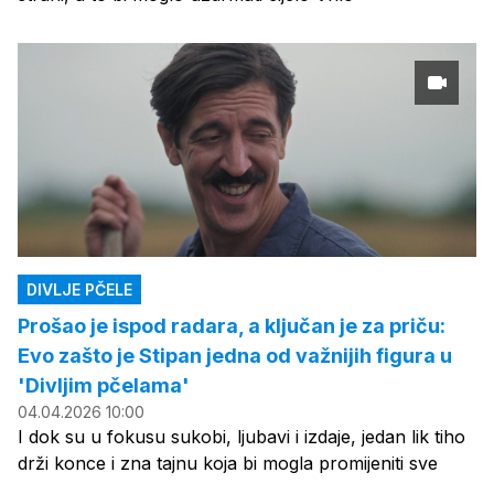
DIVLJE PČELE
Prošao je ispod radara, a ključan je za priču:
Evo zašto je Stipan jedna od važnijih figura u
'Divljim pčelama'
04.04.2026 10:00
I dok su u fokusu sukobi, ljubavi i izdaje, jedan lik tiho
drži konce i zna tajnu koja bi mogla promijeniti sve