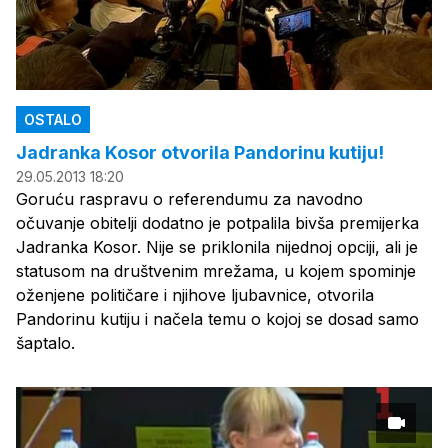
OSTALO
Jadranka Kosor otvorila Pandorinu kutiju!
29.05.2013 18:20
Goruću raspravu o referendumu za navodno
očuvanje obitelji dodatno je potpalila bivša premijerka
Jadranka Kosor. Nije se priklonila nijednoj opciji, ali je
statusom na društvenim mrežama, u kojem spominje
oženjene političare i njihove ljubavnice, otvorila
Pandorinu kutiju i načela temu o kojoj se dosad samo
šaptalo.