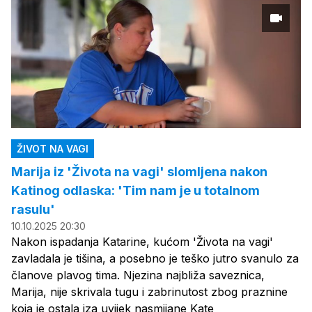
ŽIVOT NA VAGI
Marija iz 'Života na vagi' slomljena nakon
Katinog odlaska: 'Tim nam je u totalnom
rasulu'
10.10.2025 20:30
Nakon ispadanja Katarine, kućom 'Života na vagi'
zavladala je tišina, a posebno je teško jutro svanulo za
članove plavog tima. Njezina najbliža saveznica,
Marija, nije skrivala tugu i zabrinutost zbog praznine
koja je ostala iza uvijek nasmijane Kate