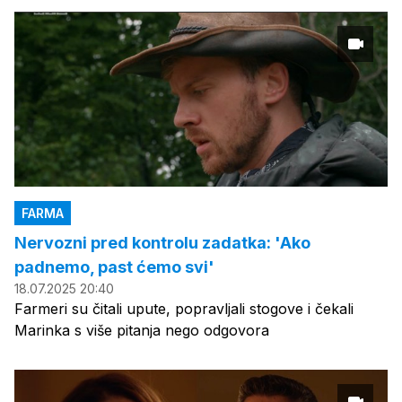
FARMA
Nervozni pred kontrolu zadatka: 'Ako
padnemo, past ćemo svi'
18.07.2025 20:40
Farmeri su čitali upute, popravljali stogove i čekali
Marinka s više pitanja nego odgovora