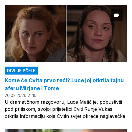
DIVLJE PČELE
Kome će Cvita prvo reći? Luce joj otkrila tajnu
aferu Mirjane i Tome
20.02.2026 21:10
U dramatičnom razgovoru, Luce Matić je, popustivši
pod pritiskom, svojoj prijateljici Cviti Runje Vukas
otkrila informaciju koja Cvitin svijet okreće naglavačke