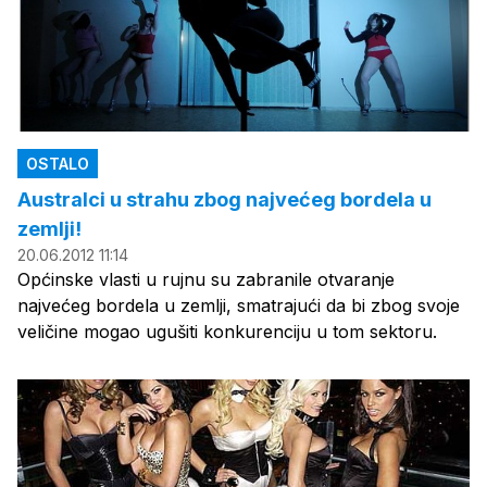
OSTALO
Australci u strahu zbog najvećeg bordela u
zemlji!
20.06.2012 11:14
Općinske vlasti u rujnu su zabranile otvaranje
najvećeg bordela u zemlji, smatrajući da bi zbog svoje
veličine mogao ugušiti konkurenciju u tom sektoru.