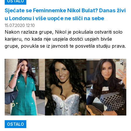
OSTALO
Sjećate se Feminnemke Nikol Bulat? Danas živi
u Londonu i više uopće ne sliči na sebe
15.07.2020 12:10
Nakon razlaza grupe, Nikol je pokušala ostvariti solo
karijeru, no kada nije uspjela dostići uspjeh bivše
grupe, povukla se iz javnosti te posvetila studiju prava.
OSTALO