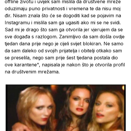
offline životu i uvijek sam mislila da društvene mreže
oduzimaju puno privatnosti i vremena te da nisu moj
đir. Nisam znala što će se dogoditi kad se pojavim na
Instagramu i mislila sam ga ugasiti ako mi se ne svidi.
Sad mi je drago što sam ga otvorila jer vjerujem da se
sve događa s razlogom. Zanimljivo da sam došla ovdje
tjedan dana prije nego je cijeli svijet blokiran. Ne samo
da sam daleko od svojih prijatelja i obitelji otkako sam
se preselila, nego sam prije šest tjedana postala dio
ove karantene", napisala je nakon što je otvorila profil
na društvenim mrežama.