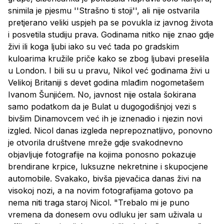
snimila je pjesmu ''Strašno ti stoji'', ali nije ostvarila
pretjerano veliki uspjeh pa se povukla iz javnog života
i posvetila studiju prava. Godinama nitko nije znao gdje
živi ili koga ljubi iako su već tada po gradskim
kuloarima kružile priče kako se zbog ljubavi preselila
u London. I bili su u pravu, Nikol već godinama živi u
Velikoj Britaniji s devet godina mlađim nogometašem
Ivanom Šunjićem. No, javnost nije ostala šokirana
samo podatkom da je Bulat u dugogodišnjoj vezi s
bivšim Dinamovcem već ih je iznenadio i njezin novi
izgled. Nicol danas izgleda neprepoznatljivo, ponovno
je otvorila društvene mreže gdje svakodnevno
objavljuje fotografije na kojima ponosno pokazuje
brendirane krpice, luksuzne nekretnine i skupocjene
automobile. Svakako, bivša pjevačica danas živi na
visokoj nozi, a na novim fotografijama gotovo pa
nema niti traga staroj Nicol. "Trebalo mi je puno
vremena da donesem ovu odluku jer sam uživala u