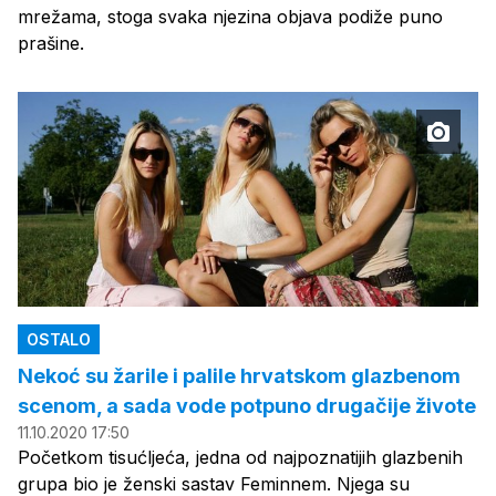
mrežama, stoga svaka njezina objava podiže puno
prašine.
OSTALO
Nekoć su žarile i palile hrvatskom glazbenom
scenom, a sada vode potpuno drugačije živote
11.10.2020 17:50
Početkom tisućljeća, jedna od najpoznatijih glazbenih
grupa bio je ženski sastav Feminnem. Njega su