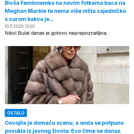
Bivša Feminnemka na novim fotkama baca na
Meghan Markle te nema više ništa zajedničko
s curom kakva je...
10.11.2020 13:00
Nikol Bulat danas je gotovo neprepoznatljiva.
OSTALO
Osvojila je domaću scenu, a onda se potpuno
povukla iz javnog života: Evo čime se danas