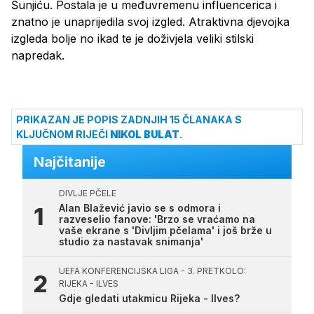
Šunjiću. Postala je u međuvremenu influencerica i
znatno je unaprijedila svoj izgled. Atraktivna djevojka
izgleda bolje no ikad te je doživjela veliki stilski
napredak.
PRIKAZAN JE POPIS ZADNJIH 15 ČLANAKA S
KLJUČNOM RIJEČI
NIKOL BULAT
.
Najčitanije
DIVLJE PČELE
Alan Blažević javio se s odmora i
razveselio fanove: 'Brzo se vraćamo na
vaše ekrane s 'Divljim pčelama' i još brže u
studio za nastavak snimanja'
UEFA KONFERENCIJSKA LIGA - 3. PRETKOLO:
RIJEKA - ILVES
Gdje gledati utakmicu Rijeka - Ilves?