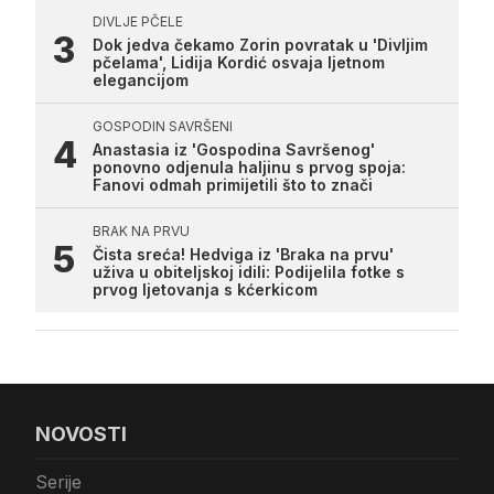
DIVLJE PČELE
Dok jedva čekamo Zorin povratak u 'Divljim
pčelama', Lidija Kordić osvaja ljetnom
elegancijom
GOSPODIN SAVRŠENI
Anastasia iz 'Gospodina Savršenog'
ponovno odjenula haljinu s prvog spoja:
Fanovi odmah primijetili što to znači
BRAK NA PRVU
Čista sreća! Hedviga iz 'Braka na prvu'
uživa u obiteljskoj idili: Podijelila fotke s
prvog ljetovanja s kćerkicom
NOVOSTI
Serije