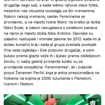
drugačije nego sad, a kada vidimo njihove stare fotke,
instantno nas obuzima nostalgija za tim vremenima.
Nakon nekog vremena, sastav Feminnema se
promijenio, a na mjesto Ivane Marić na kratko je došla
Nikol Bulat, a nakon nesuglasica s ostatkom sastava
na njeno je mjesto došla Nika Antolos. Djevojke su
zajedno nastupale i snimale pjesme do 2012. kada im je
došao konačni kraj i kada je grupa prestala postojati.
One sada izgledaju i žive potpuno drugačije, a osim
ljubavi prema glazbi veže ih i ljubav prema obiteljskom
životu. U našoj galeriji provjerite koliko su se
promijenile simpatične 'Feminnemke', ali i zvijezde
poput Žanamari Perčić koja je jedva prepoznatljiva na
fotkama na kojima je 2006. tulumarila s Pamelom,
Ivanom i Nedom.