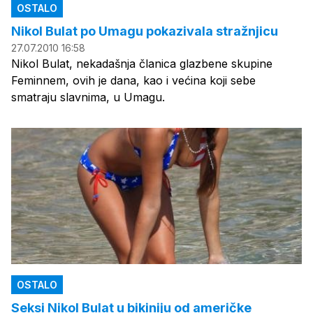
OSTALO
Nikol Bulat po Umagu pokazivala stražnjicu
27.07.2010 16:58
Nikol Bulat, nekadašnja članica glazbene skupine
Feminnem, ovih je dana, kao i većina koji sebe
smatraju slavnima, u Umagu.
OSTALO
Seksi Nikol Bulat u bikiniju od američke