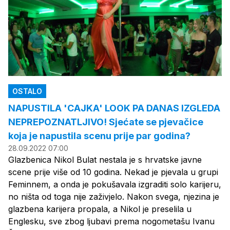
OSTALO
NAPUSTILA 'CAJKA' LOOK PA DANAS IZGLEDA
NEPREPOZNATLJIVO! Sjećate se pjevačice
koja je napustila scenu prije par godina?
28.09.2022 07:00
Glazbenica Nikol Bulat nestala je s hrvatske javne
scene prije više od 10 godina. Nekad je pjevala u grupi
Feminnem, a onda je pokušavala izgraditi solo karijeru,
no ništa od toga nije zaživjelo. Nakon svega, njezina je
glazbena karijera propala, a Nikol je preselila u
Englesku, sve zbog ljubavi prema nogometašu Ivanu