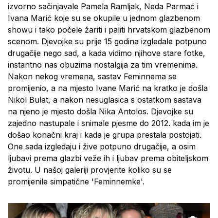
izvorno sačinjavale Pamela Ramljak, Neda Parmać i
Ivana Marić koje su se okupile u jednom glazbenom
showu i tako počele žariti i paliti hrvatskom glazbenom
scenom. Djevojke su prije 15 godina izgledale potpuno
drugačije nego sad, a kada vidimo njihove stare fotke,
instantno nas obuzima nostalgija za tim vremenima.
Nakon nekog vremena, sastav Feminnema se
promijenio, a na mjesto Ivane Marić na kratko je došla
Nikol Bulat, a nakon nesuglasica s ostatkom sastava
na njeno je mjesto došla Nika Antolos. Djevojke su
zajedno nastupale i snimale pjesme do 2012. kada im je
došao konačni kraj i kada je grupa prestala postojati.
One sada izgledaju i žive potpuno drugačije, a osim
ljubavi prema glazbi veže ih i ljubav prema obiteljskom
životu. U našoj galeriji provjerite koliko su se
promijenile simpatične 'Feminnemke'.