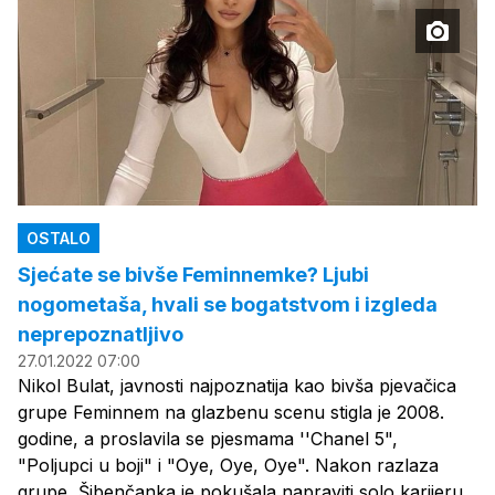
OSTALO
Sjećate se bivše Feminnemke? Ljubi
nogometaša, hvali se bogatstvom i izgleda
neprepoznatljivo
27.01.2022 07:00
Nikol Bulat, javnosti najpoznatija kao bivša pjevačica
grupe Feminnem na glazbenu scenu stigla je 2008.
godine, a proslavila se pjesmama ''Chanel 5",
"Poljupci u boji" i "Oye, Oye, Oye". Nakon razlaza
grupe, Šibenčanka je pokušala napraviti solo karijeru,