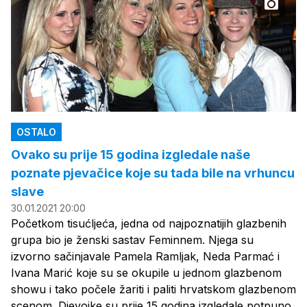
OSTALO
Ovako su prije 15 godina izgledale naše
poznate pjevačice koje su tada bile na vrhuncu
slave
30.01.2021 20:00
Početkom tisućljeća, jedna od najpoznatijih glazbenih
grupa bio je ženski sastav Feminnem. Njega su
izvorno sačinjavale Pamela Ramljak, Neda Parmać i
Ivana Marić koje su se okupile u jednom glazbenom
showu i tako počele žariti i paliti hrvatskom glazbenom
scenom. Djevojke su prije 15 godina izgledale potpuno