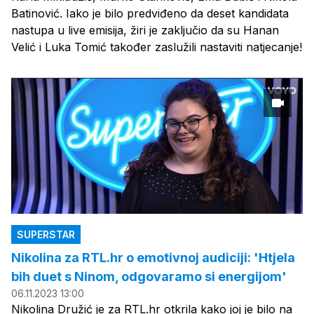
Batinović. Iako je bilo predviđeno da deset kandidata
nastupa u live emisija, žiri je zaključio da su Hanan
Velić i Luka Tomić također zaslužili nastaviti natjecanje!
SUPERSTAR
Nikolina za RTL.hr o emotivnoj audiciji: 'Htjela
bih duet s Ninom, odgovaramo si energijom'
06.11.2023 13:00
Nikolina Družić je za RTL.hr otkrila kako joj je bilo na