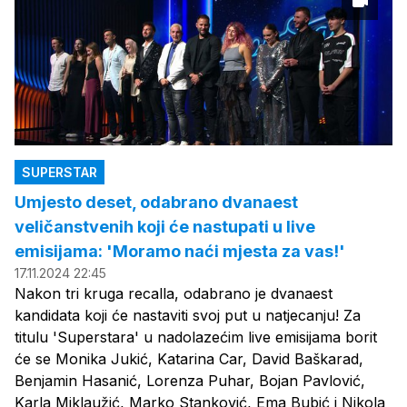
SUPERSTAR
Umjesto deset, odabrano dvanaest
veličanstvenih koji će nastupati u live
emisijama: 'Moramo naći mjesta za vas!'
17.11.2024 22:45
Nakon tri kruga recalla, odabrano je dvanaest
kandidata koji će nastaviti svoj put u natjecanju! Za
titulu 'Superstara' u nadolazećim live emisijama borit
će se Monika Jukić, Katarina Car, David Baškarad,
Benjamin Hasanić, Lorenza Puhar, Bojan Pavlović,
Karla Miklaužić, Marko Stanković, Ema Bubić i Nikola