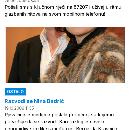
29.06.2009 08:45
Pošalji sms s ključnom riječi na 87207 i uživaj u ritmu
glazbenih hitova na svom mobilnom telefonu!
OSTALO
Razvodi se Nina Badrić
19.10.2009 11:55
Pjevačica je medijima poslala priopćenje u kojemu
potvrđuje da se razvodi. Kao razlog je navela
nepomirljive razlike između nje i Bernarda Krasnića.