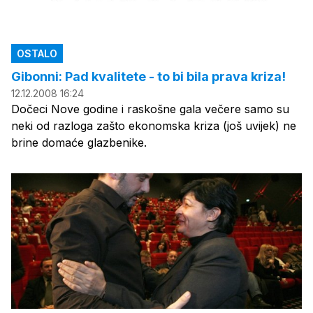
OSTALO
Gibonni: Pad kvalitete - to bi bila prava kriza!
12.12.2008 16:24
Dočeci Nove godine i raskošne gala večere samo su
neki od razloga zašto ekonomska kriza (još uvijek) ne
brine domaće glazbenike.