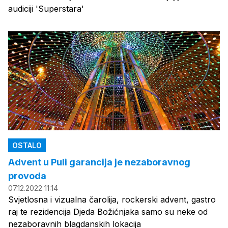
audiciji 'Superstara'
OSTALO
Advent u Puli garancija je nezaboravnog
provoda
07.12.2022 11:14
Svjetlosna i vizualna čarolija, rockerski advent, gastro
raj te rezidencija Djeda Božićnjaka samo su neke od
nezaboravnih blagdanskih lokacija