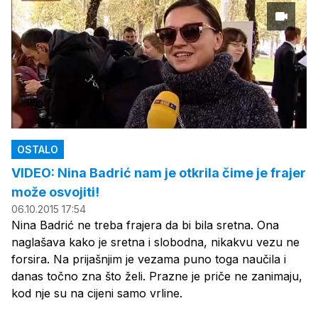
OSTALO
VIDEO: Nina Badrić nam je otkrila čime je frajer
može osvojiti!
06.10.2015 17:54
Nina Badrić ne treba frajera da bi bila sretna. Ona
naglašava kako je sretna i slobodna, nikakvu vezu ne
forsira. Na prijašnjim je vezama puno toga naučila i
danas točno zna što želi. Prazne je priče ne zanimaju,
kod nje su na cijeni samo vrline.