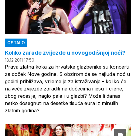
OSTALO
Koliko zarade zvijezde u novogodišnjoj noći?
18.12.2011 17:50
Prava zlatna koka za hrvatske glazbenike su koncerti
za doček Nove godine. S obzirom da se najluđa noć u
godini približava, vrijeme je za istraživanje - koliko će
najveće zvijezde zaraditi na dočecima i jesu li cijene,
zbog recesije, naglo pale i u glazbi? Može li danas
netko dosegnuti na desetke tisuća eura iz minulih
zlatnih godina?