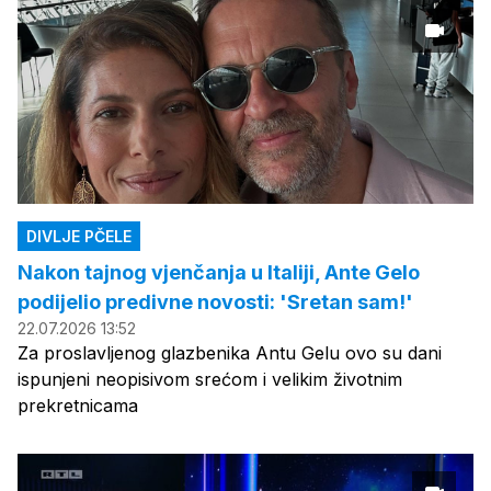
DIVLJE PČELE
Nakon tajnog vjenčanja u Italiji, Ante Gelo
podijelio predivne novosti: 'Sretan sam!'
22.07.2026 13:52
Za proslavljenog glazbenika Antu Gelu ovo su dani
ispunjeni neopisivom srećom i velikim životnim
prekretnicama