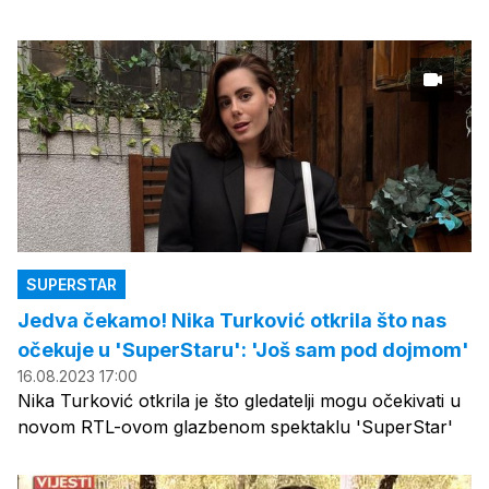
SUPERSTAR
Jedva čekamo! Nika Turković otkrila što nas
očekuje u 'SuperStaru': 'Još sam pod dojmom'
16.08.2023 17:00
Nika Turković otkrila je što gledatelji mogu očekivati u
novom RTL-ovom glazbenom spektaklu 'SuperStar'