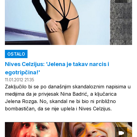
OSTALO
Nives Celzijus: 'Jelena je takav narcis i
egotripčina!'
11.01.2012 21:35
Zaključilo bi se po današnjim skandaloznim napisima u
medijima da je privjesak Nina Badrić, a ključarica
Jelena Rozga. No, skandal ne bi bio ni približno
bombastičan, da se nije uplela i Nives Celzijus.