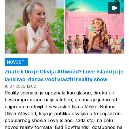
NOVOSTI
Znate li tko je Olivija Attwood? Love Island ju je
lansirao, danas vodi vlastiti reality show
10.04.2026 13:00
Reality scena ju je upoznala kao glasnu, direktnu i
beskompromisnu natjecateljicu, a danas je jedno od
najprepoznatljivijih televizijskih lica u Velikoj Britaniji.
Olivia Attwood, koja je publiku osvojila u trećoj sezoni
popularnog showa Love Island, sada stoji na čelu
novog reality formata 'Bad Boyfriends', dostupnog na