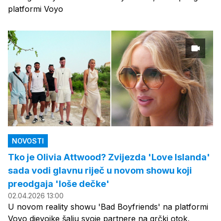
platformi Voyo
NOVOSTI
Tko je Olivia Attwood? Zvijezda 'Love Islanda'
sada vodi glavnu riječ u novom showu koji
preodgaja 'loše dečke'
02.04.2026 13:00
U novom reality showu 'Bad Boyfriends' na platformi
Voyo djevojke šalju svoje partnere na grčki otok,