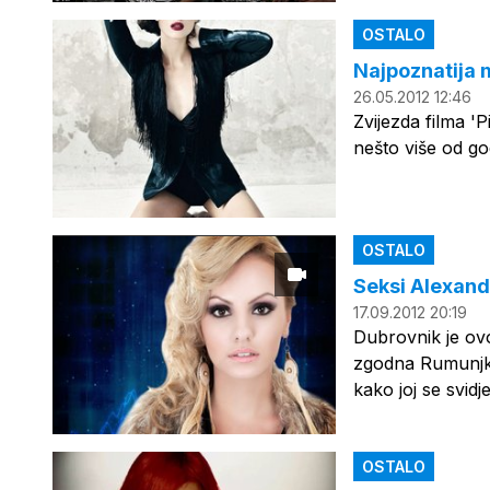
OSTALO
Najpoznatija 
26.05.2012 12:46
Zvijezda filma 'P
nešto više od go
OSTALO
Seksi Alexand
17.09.2012 20:19
Dubrovnik je ov
zgodna Rumunjka
kako joj se svidj
OSTALO