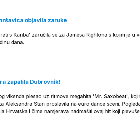
mršavica objavila zaruke
irati s Kariba' zaručila se za Jamesa Rightona s kojim je u v
dinu dana.
ra zapalila Dubrovnik!
og vikenda plesao uz ritmove megahita 'Mr. Saxobeat', koji
 Aleksandra Stan proslavila na euro dance sceni. Pogleda
ela Hrvatska i čime namjerava nadmašiti ovaj hit koji pjevuše 