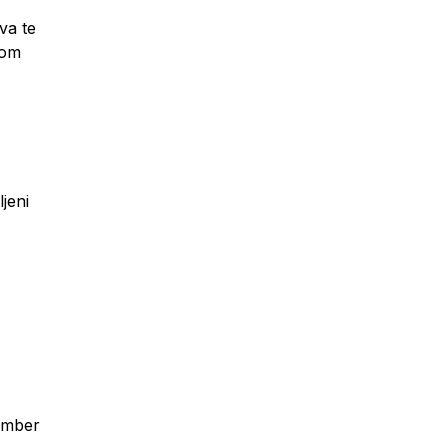
va te
zom
jeni
 Amber