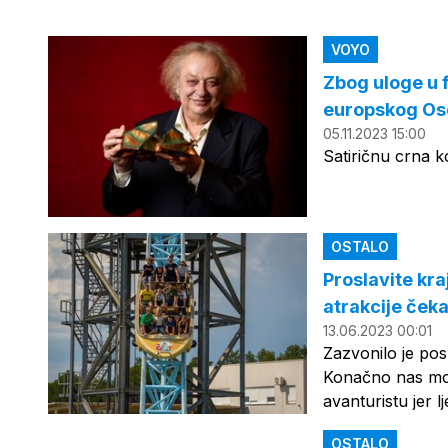
VOYO
Zbog uloge u 
europskog Osc
05.11.2023 15:00
Satiričnu crna k
OSTALO
Proslavite kr
atrakcije čeka
13.06.2023 00:01
Zazvonilo je posl
Konačno nas može
avanturistu jer l
OSTALO