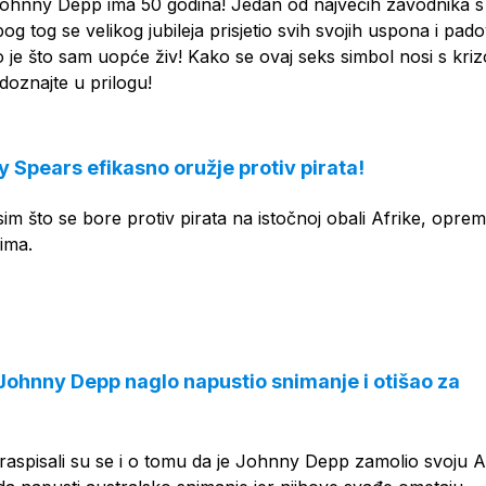
, Johnny Depp ima 50 godina! Jedan od najvećih zavodnika s
og tog se velikog jubileja prisjetio svih svojih uspona i pado
o je što sam uopće živ! Kako se ovaj seks simbol nosi s kri
 doznajte u prilogu!
 Spears efikasno oružje protiv pirata!
im što se bore protiv pirata na istočnoj obali Afrike, opreml
ima.
 Johnny Depp naglo napustio snimanje i otišao za
 raspisali su se i o tomu da je Johnny Depp zamolio svoju