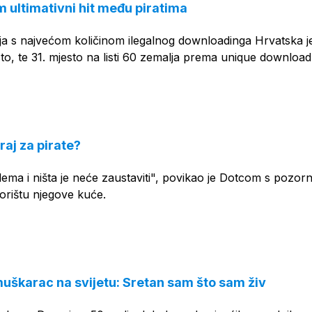
m ultimativni hit među piratima
lja s najvećom količinom ilegalnog downloadinga Hrvatska j
to, te 31. mjesto na listi 60 zemalja prema unique download
aj za pirate?
lema i ništa je neće zaustaviti", povikao je Dotcom s pozorn
orištu njegove kuće.
muškarac na svijetu: Sretan sam što sam živ