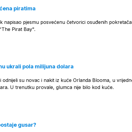
ćena piratima
ik napisao pjesmu posvećenu četvorici osuđenih pokretača
 "The Pirat Bay".
u ukrali pola milijuna dolara
 odnijeli su novac i nakit iz kuće Orlanda Blooma, u vrijedn
ra. U trenutku provale, glumca nije bilo kod kuće.
ostaje gusar?