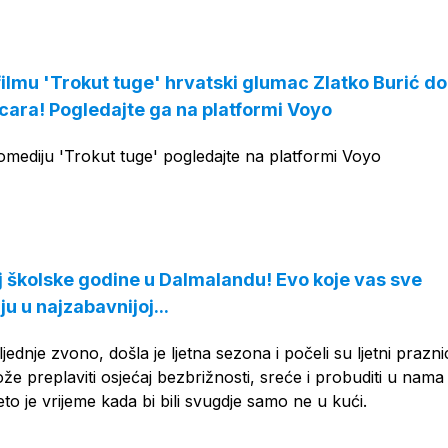
OGLAS
filmu 'Trokut tuge' hrvatski glumac Zlatko Burić do
ara! Pogledajte ga na platformi Voyo
omediju 'Trokut tuge' pogledajte na platformi Voyo
aj školske godine u Dalmalandu! Evo koje vas sve
ju u najzabavnijoj...
jednje zvono, došla je ljetna sezona i počeli su ljetni praznic
 preplaviti osjećaj bezbrižnosti, sreće i probuditi u nama
jeto je vrijeme kada bi bili svugdje samo ne u kući.