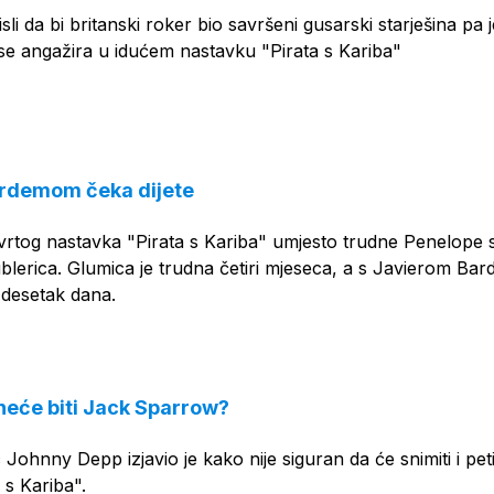
i da bi britanski roker bio savršeni gusarski starješina pa j
se angažira u idućem nastavku "Pirata s Kariba"
ardemom čeka dijete
vrtog nastavka "Pirata s Kariba" umjesto trudne Penelope
blerica. Glumica je trudna četiri mjeseca, a s Javierom B
e desetak dana.
eće biti Jack Sparrow?
Johnny Depp izjavio je kako nije siguran da će snimiti i pet
 s Kariba".