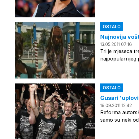
OSTALO
Najnovija voš
13.05.2011 07:16
Tri je mjeseca t
najpopularnijeg 
OSTALO
Gusari 'uplovi
19.09.2011 12:42
Reforma autorski
samo su neki od 