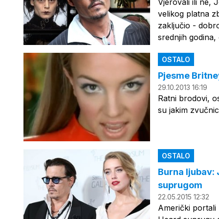
Vjerovali ili ne
velikog platna zb
zaključio - dobr
srednjih godina,
OSTALO
Pjesme Britney
29.10.2013 16:19
Ratni brodovi, os
su jakim zvučnic
OSTALO
Burna ljubav:
suprugom
22.05.2015 12:32
Američki portali