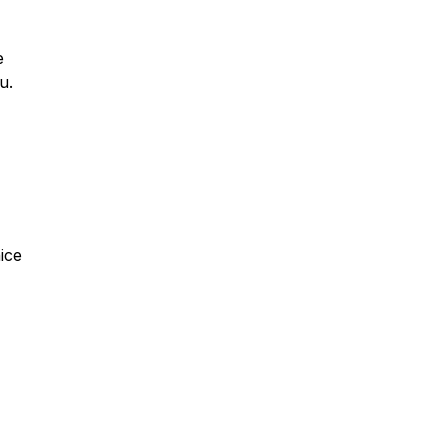
e
u.
ice