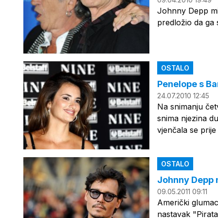
Johnny Depp misl
predložio da ga 
OSTALO
Penelope s B
24.07.2010 12:45
Na snimanju čet
snima njezina du
vjenčala se prij
OSTALO
Johnny Depp n
09.05.2011 09:11
Američki glumac 
nastavak "Pirata