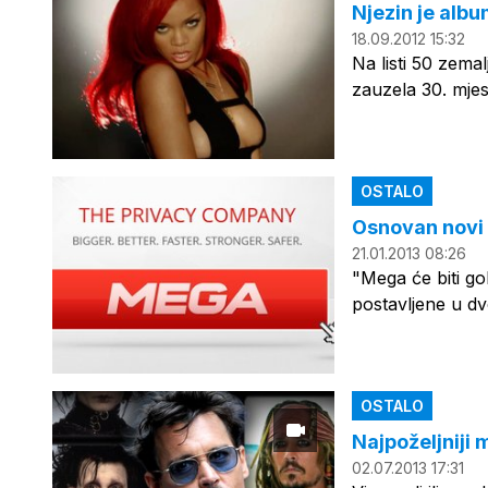
Njezin je albu
18.09.2012 15:32
Na listi 50 zema
zauzela 30. mjes
OSTALO
Osnovan novi r
21.01.2013 08:26
"Mega će biti go
postavljene u dv
OSTALO
Najpoželjniji 
02.07.2013 17:31