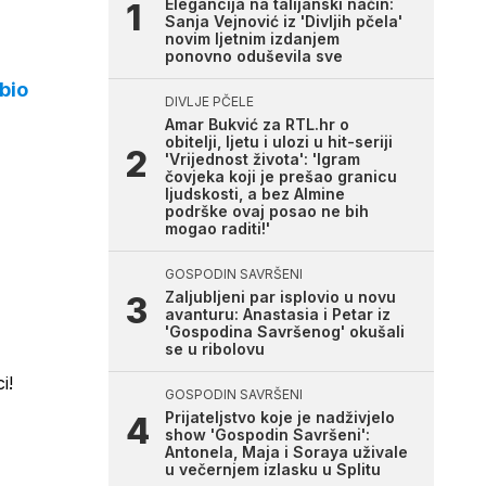
Elegancija na talijanski način:
Sanja Vejnović iz 'Divljih pčela'
novim ljetnim izdanjem
ponovno oduševila sve
bio
DIVLJE PČELE
Amar Bukvić za RTL.hr o
obitelji, ljetu i ulozi u hit-seriji
'Vrijednost života': 'Igram
čovjeka koji je prešao granicu
ljudskosti, a bez Almine
podrške ovaj posao ne bih
mogao raditi!'
GOSPODIN SAVRŠENI
Zaljubljeni par isplovio u novu
avanturu: Anastasia i Petar iz
'Gospodina Savršenog' okušali
se u ribolovu
i!
GOSPODIN SAVRŠENI
Prijateljstvo koje je nadživjelo
show 'Gospodin Savršeni':
Antonela, Maja i Soraya uživale
u večernjem izlasku u Splitu