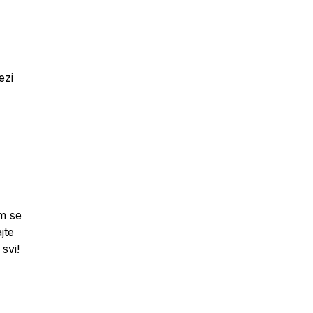
ezi
m se
jte
svi!