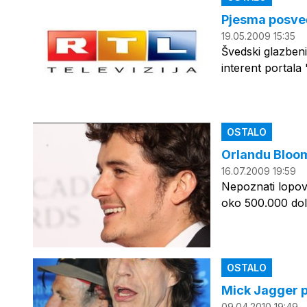
Pjesma posve
19.05.2009 15:35
Švedski glazben
interent portala
OSTALO
Orlandu Bloom
16.07.2009 19:59
Nepoznati lopovi
oko 500.000 dola
OSTALO
Mick Jagger p
09.04.2010 19:49