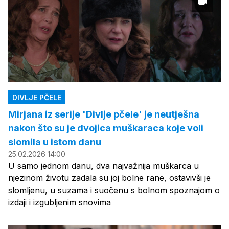
DIVLJE PČELE
Mirjana iz serije 'Divlje pčele' je neutješna
nakon što su je dvojica muškaraca koje voli
slomila u istom danu
25.02.2026 14:00
U samo jednom danu, dva najvažnija muškarca u
njezinom životu zadala su joj bolne rane, ostavivši je
slomljenu, u suzama i suočenu s bolnom spoznajom o
izdaji i izgubljenim snovima