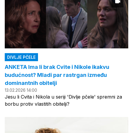
DIVLJE PČELE
ANKETA Ima li brak Cvite i Nikole ikakvu
budućnost? Mladi par rastrgan između
dominantnih obitelji
13.02.2026 14:00
Jesu li Cvita i Nikola u seriji 'Divlje pčele' spremni za
borbu protiv vlastitih obitelji?