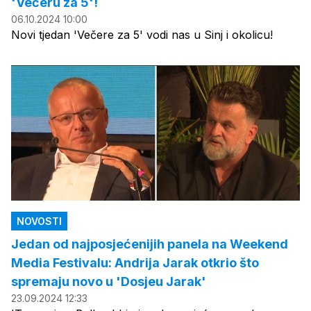
'Večeru za 5'!
06.10.2024 10:00
Novi tjedan 'Večere za 5' vodi nas u Sinj i okolicu!
NOVOSTI
Jedan od najposjećenijih panela na Weekend
Media Festivalu: Andrija Jarak otkrio što
spremaju novo u 'Dosjeu Jarak'
23.09.2024 12:33