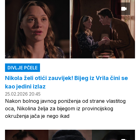
DIVLJE PČELE
Nikola želi otići zauvijek! Bijeg iz Vrila čini se
kao jedini izlaz
25.02.2026 20:45
Nakon bolnog javnog poniženja od strane vlastitog
oca, Nikolina želja za bijegom iz provincijskog
okruženja jača je nego ikad