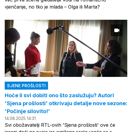
vjenčanje, no tko je mlada – Olga ili Marta?
SJENE PROŠLOSTI
Hoće li svi dobiti ono što zaslužuju? Autori
'Sjena prošlosti' otkrivaju detalje nove sezone:
'Počinje silovito!'
14.08.2025 14:31
Svi obožavatelji RTL-ovih 'Sjena prošlosti' ove će