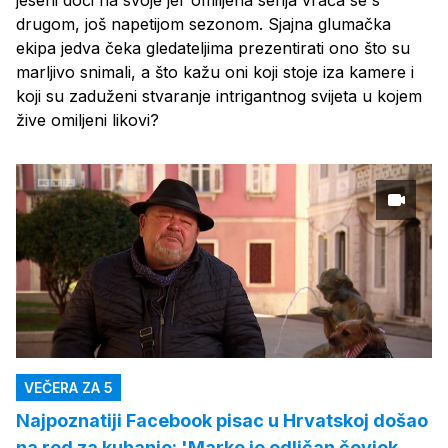
jeseni doći na svoje jer omiljena serija vraća se s
drugom, još napetijom sezonom. Sjajna glumačka
ekipa jedva čeka gledateljima prezentirati ono što su
marljivo snimali, a što kažu oni koji stoje iza kamere i
koji su zaduženi stvaranje intrigantnog svijeta u kojem
žive omiljeni likovi?
VEČERA ZA 5
Najpoznatiji Facebook pisac u Hrvatskoj došao
na red za kuhanje: 'Marko je odličan čovjek,