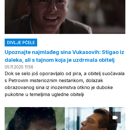
DIVLJE PČELE
Upoznajte najmlađeg sina Vukasovih: Stigao iz
daleka, ali s tajnom koja je uzdrmala obitelj
05.11.2025 11:56
Dok se selo još oporavljalo od pira, a obitelj suočavala
s Petrovim misterioznim nestankom, dolazak
obrazovanog sina iz inozemstva otkrio je duboke
pukotine u temeljima ugledne obitelji