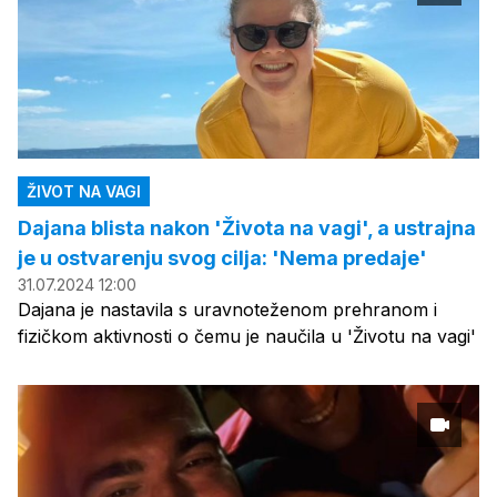
ŽIVOT NA VAGI
Dajana blista nakon 'Života na vagi', a ustrajna
je u ostvarenju svog cilja: 'Nema predaje'
31.07.2024 12:00
Dajana je nastavila s uravnoteženom prehranom i
fizičkom aktivnosti o čemu je naučila u 'Životu na vagi'