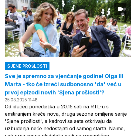
SJENE PROŠLOSTI
Sve je spremno za vjenčanje godine! Olga ili
Marta - tko će izreći sudbonosno 'da' već u
prvoj epizodi novih 'Sjena prošlosti'?
25.08.2025 11:48
Od idućeg ponedjeljka u 20.15 sati na RTL-u s
emitiranjem kreće nova, druga sezona omiljene serije
'Sjene prošlosti', a kadrovi sa seta otkrivaju da
uzbuđenja neće nedostajati od samog starta. Naime,
već prva scena gledatelje vodi na romantično