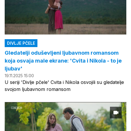
DIVLJE PČELE
Gledatelji oduševljeni ljubavnom romansom
koja osvaja male ekrane: 'Cvita i Nikola - to je
ljubav'
19.11.2025 15:00
U seriji 'Divlje pčele' Cvita i Nikola osvojili su gledatelje
svojom ljubavnom romansom