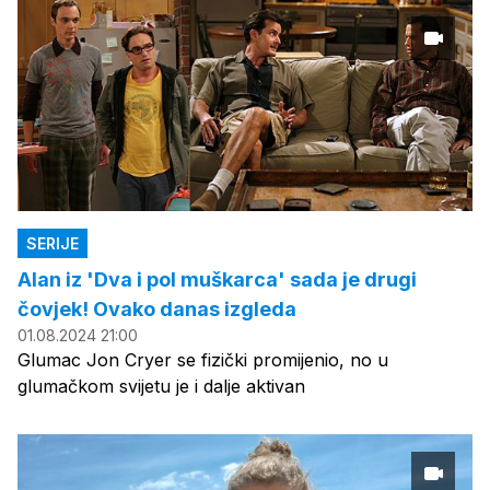
SERIJE
Alan iz 'Dva i pol muškarca' sada je drugi
čovjek! Ovako danas izgleda
01.08.2024 21:00
Glumac Jon Cryer se fizički promijenio, no u
glumačkom svijetu je i dalje aktivan