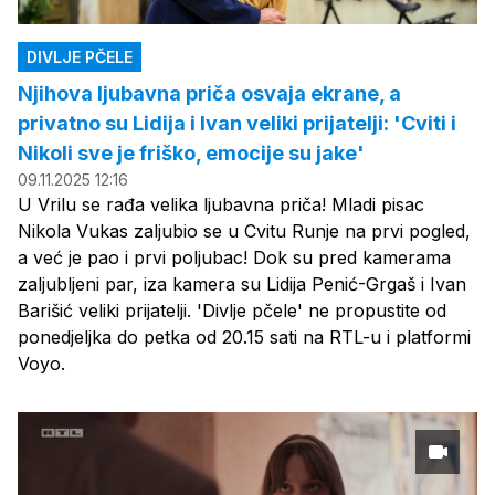
DIVLJE PČELE
Njihova ljubavna priča osvaja ekrane, a
privatno su Lidija i Ivan veliki prijatelji: 'Cviti i
Nikoli sve je friško, emocije su jake'
09.11.2025 12:16
U Vrilu se rađa velika ljubavna priča! Mladi pisac
Nikola Vukas zaljubio se u Cvitu Runje na prvi pogled,
a već je pao i prvi poljubac! Dok su pred kamerama
zaljubljeni par, iza kamera su Lidija Penić-Grgaš i Ivan
Barišić veliki prijatelji. 'Divlje pčele' ne propustite od
ponedjeljka do petka od 20.15 sati na RTL-u i platformi
Voyo.