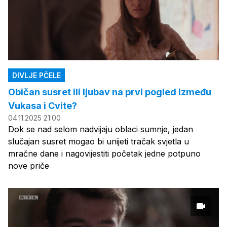
DIVLJE PČELE
Običan susret ili ljubav na prvi pogled između
Vukasa i Cvite?
04.11.2025 21:00
Dok se nad selom nadvijaju oblaci sumnje, jedan
slučajan susret mogao bi unijeti tračak svjetla u
mračne dane i nagovijestiti početak jedne potpuno
nove priče