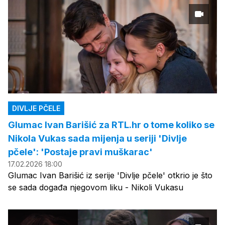
DIVLJE PČELE
Glumac Ivan Barišić za RTL.hr o tome koliko se
Nikola Vukas sada mijenja u seriji 'Divlje
pčele': 'Postaje pravi muškarac'
17.02.2026 18:00
Glumac Ivan Barišić iz serije 'Divlje pčele' otkrio je što
se sada događa njegovom liku - Nikoli Vukasu