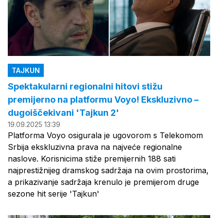
TAJKUN
Spektakularni regionalni hitovi stižu
premijerno na platformu Voyo! Ekskluzivno –
dugoiščekivani 'Tajkun 2'
19.09.2025 13:39
Platforma Voyo osigurala je ugovorom s Telekomom
Srbija ekskluzivna prava na najveće regionalne
naslove. Korisnicima stiže premijernih 188 sati
najprestižnijeg dramskog sadržaja na ovim prostorima,
a prikazivanje sadržaja krenulo je premijerom druge
sezone hit serije 'Tajkun'