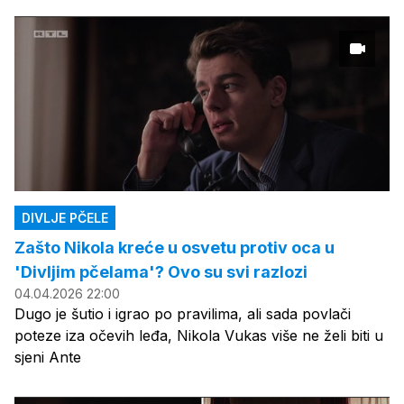
DIVLJE PČELE
Zašto Nikola kreće u osvetu protiv oca u
'Divljim pčelama'? Ovo su svi razlozi
04.04.2026 22:00
Dugo je šutio i igrao po pravilima, ali sada povlači
poteze iza očevih leđa, Nikola Vukas više ne želi biti u
sjeni Ante