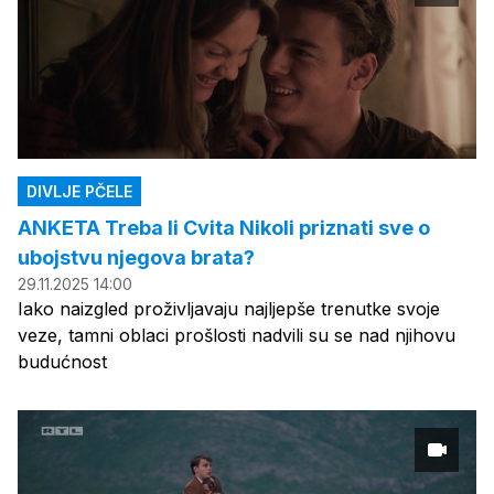
DIVLJE PČELE
ANKETA Treba li Cvita Nikoli priznati sve o
ubojstvu njegova brata?
29.11.2025 14:00
Iako naizgled proživljavaju najljepše trenutke svoje
veze, tamni oblaci prošlosti nadvili su se nad njihovu
budućnost