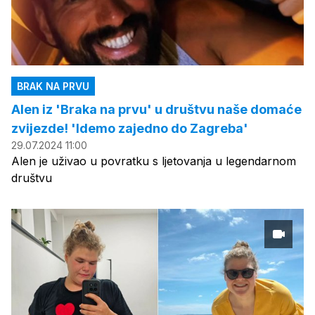
BRAK NA PRVU
Alen iz 'Braka na prvu' u društvu naše domaće
zvijezde! 'Idemo zajedno do Zagreba'
29.07.2024 11:00
Alen je uživao u povratku s ljetovanja u legendarnom
društvu