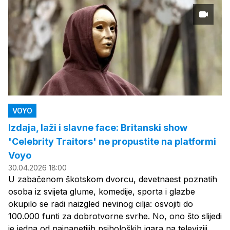
VOYO
Izdaja, laži i slavne face: Britanski show
'Celebrity Traitors' ne propustite na platformi
Voyo
30.04.2026 18:00
U zabačenom škotskom dvorcu, devetnaest poznatih
osoba iz svijeta glume, komedije, sporta i glazbe
okupilo se radi naizgled nevinog cilja: osvojiti do
100.000 funti za dobrotvorne svrhe. No, ono što slijedi
je jedna od najnapetijih psiholoških igara na televiziji