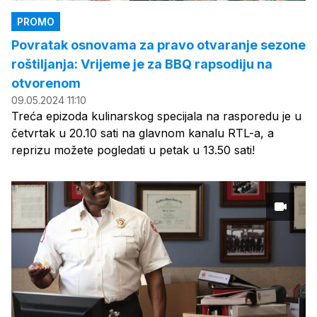
PROMO
Povratak osnovama za pravo otvaranje sezone
roštiljanja: Vrijeme je za BBQ rapsodiju na
otvorenom
09.05.2024 11:10
Treća epizoda kulinarskog specijala na rasporedu je u
četvrtak u 20.10 sati na glavnom kanalu RTL-a, a
reprizu možete pogledati u petak u 13.50 sati!