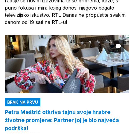
raduje se novim izazovima te se priprema, kaže, s
puno fokusa i mira kojeg donosi njegovo bogato
televizijsko iskustvo. RTL Danas ne propustite svakim
danom od 19 sati na RTL-u!
BRAK NA PRVU
Petra Meštrić otkriva tajnu svoje hrabre
životne promjene: Partner joj je bio najveća
podrška!