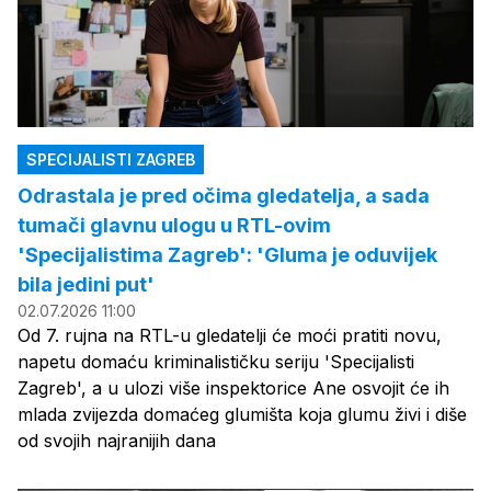
SPECIJALISTI ZAGREB
Odrastala je pred očima gledatelja, a sada
tumači glavnu ulogu u RTL-ovim
'Specijalistima Zagreb': 'Gluma je oduvijek
bila jedini put'
02.07.2026 11:00
Od 7. rujna na RTL-u gledatelji će moći pratiti novu,
napetu domaću kriminalističku seriju 'Specijalisti
Zagreb', a u ulozi više inspektorice Ane osvojit će ih
mlada zvijezda domaćeg glumišta koja glumu živi i diše
od svojih najranijih dana