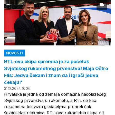
NOVOSTI
RTL-ova ekipa spremna je za početak
Svjetskog rukometnog prvenstva! Maja Oštro
Flis: Jedva čekam i znam da i igrači jedva
čekaju!'
31.12.2024 10:26
Hrvatska je jedna od zemalja domaćina nadolazećeg
Svjetskog prvenstva u rukometu, a RTL će kao
rukometna televizija gledateljima prenijeti čak
šezdesetak utakmica. RTL-ova rukometna ekipa od