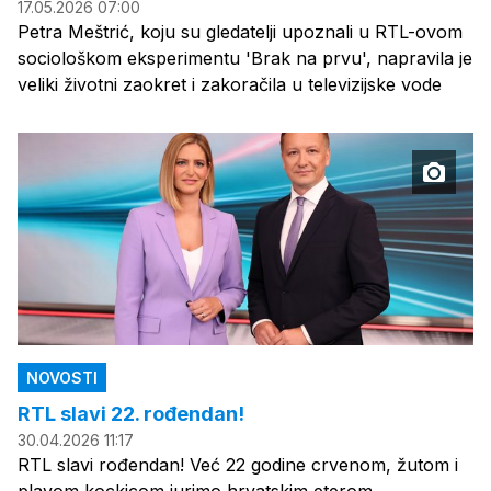
17.05.2026 07:00
Petra Meštrić, koju su gledatelji upoznali u RTL-ovom
sociološkom eksperimentu 'Brak na prvu', napravila je
veliki životni zaokret i zakoračila u televizijske vode
NOVOSTI
RTL slavi 22. rođendan!
30.04.2026 11:17
RTL slavi rođendan! Već 22 godine crvenom, žutom i