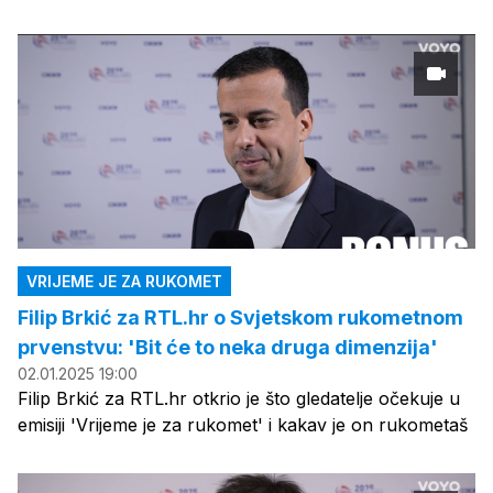
VRIJEME JE ZA RUKOMET
Filip Brkić za RTL.hr o Svjetskom rukometnom
prvenstvu: 'Bit će to neka druga dimenzija'
02.01.2025 19:00
Filip Brkić za RTL.hr otkrio je što gledatelje očekuje u
emisiji 'Vrijeme je za rukomet' i kakav je on rukometaš