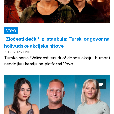
VOYO
'Zločesti dečki' iz Istanbula: Turski odgovor na
holivudske akcijske hitove
15.06.2025 13:00
Turska serija 'Veličanstveni duo' donosi akciju, humor i
neodoljivu kemiju na platformi Voyo