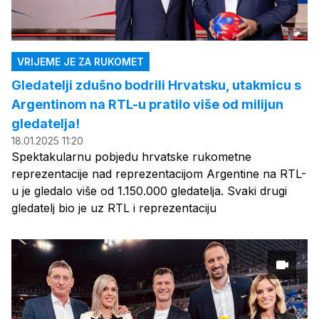
VRIJEME JE ZA RUKOMET
Gledatelji zdušno bodrili Hrvatsku, utakmicu s
Argentinom na RTL-u pratilo više od milijun
gledatelja!
18.01.2025 11:20
Spektakularnu pobjedu hrvatske rukometne
reprezentacije nad reprezentacijom Argentine na RTL-
u je gledalo više od 1.150.000 gledatelja. Svaki drugi
gledatelj bio je uz RTL i reprezentaciju