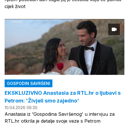
cijeli život
GOSPODIN SAVRŠENI
EKSKLUZIVNO Anastasia za RTL.hr o ljubavi s
Petrom: 'Živjeli smo zajedno'
10.04.2026 06:30
Anastasia iz 'Gospodina Savršenog' u intervjuu za
RTL.hr otkrila je detalje svoje veze s Petrom