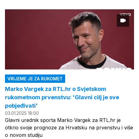
VRIJEME JE ZA RUKOMET
Marko Vargek za RTL.hr o Svjetskom
rukometnom prvenstvu: 'Glavni cilj je sve
pobjeđivati'
03.01.2025 18:00
Glavni urednik sporta Marko Vargek za RTL.hr je
otkrio svoje prognoze za Hrvatsku na prvenstvu i više
o novom studiju