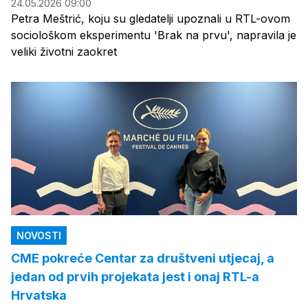
24.05.2026 09:00
Petra Meštrić, koju su gledatelji upoznali u RTL-ovom
sociološkom eksperimentu 'Brak na prvu', napravila je
veliki životni zaokret
NOVOSTI
CME pokreće Centar za društveni utjecaj, a
jedan od prvih projekata jest i onaj RTL-a
Hrvatska