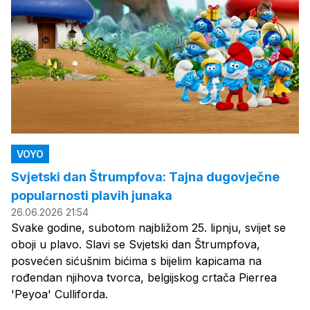
VOYO
Svjetski dan Štrumpfova: Tajna dugovječne
popularnosti plavih junaka
26.06.2026 21:54
Svake godine, subotom najbližom 25. lipnju, svijet se
oboji u plavo. Slavi se Svjetski dan Štrumpfova,
posvećen sićušnim bićima s bijelim kapicama na
rođendan njihova tvorca, belgijskog crtača Pierrea
'Peyoa' Culliforda.