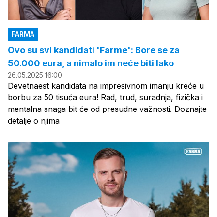
FARMA
Ovo su svi kandidati 'Farme': Bore se za
50.000 eura, a nimalo im neće biti lako
26.05.2025 16:00
Devetnaest kandidata na impresivnom imanju kreće u
borbu za 50 tisuća eura! Rad, trud, suradnja, fizička i
mentalna snaga bit će od presudne važnosti. Doznajte
detalje o njima