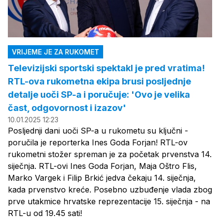
VRIJEME JE ZA RUKOMET
Televizijski sportski spektakl je pred vratima!
RTL-ova rukometna ekipa brusi posljednje
detalje uoči SP-a i poručuje: 'Ovo je velika
čast, odgovornost i izazov'
10.01.2025 12:23
Posljednji dani uoči SP-a u rukometu su ključni -
poručila je reporterka Ines Goda Forjan! RTL-ov
rukometni stožer spreman je za početak prvenstva 14.
siječnja. RTL-ovi Ines Goda Forjan, Maja Oštro Flis,
Marko Vargek i Filip Brkić jedva čekaju 14. siječnja,
kada prvenstvo kreće. Posebno uzbuđenje vlada zbog
prve utakmice hrvatske reprezentacije 15. siječnja - na
RTL-u od 19.45 sati!