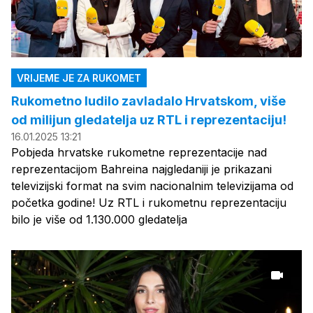
VRIJEME JE ZA RUKOMET
Rukometno ludilo zavladalo Hrvatskom, više
od milijun gledatelja uz RTL i reprezentaciju!
16.01.2025 13:21
Pobjeda hrvatske rukometne reprezentacije nad
reprezentacijom Bahreina najgledaniji je prikazani
televizijski format na svim nacionalnim televizijama od
početka godine! Uz RTL i rukometnu reprezentaciju
bilo je više od 1.130.000 gledatelja