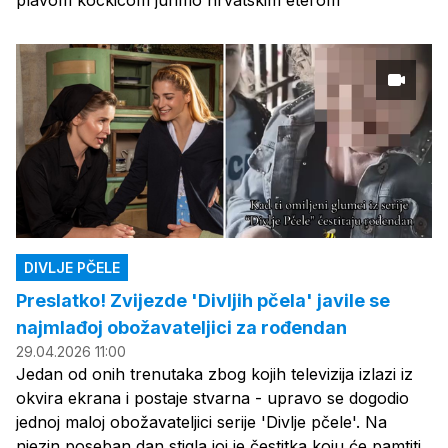
plavom kockicom jurimo hrvatskim eterom
DIVLJE PČELE
Preslatko! Zvijezde 'Divljih pčela' javile se
najmlađoj obožavateljici za rođendan
29.04.2026 11:00
Jedan od onih trenutaka zbog kojih televizija izlazi iz
okvira ekrana i postaje stvarna - upravo se dogodio
jednoj maloj obožavateljici serije 'Divlje pčele'. Na
njezin poseban dan stigla joj je čestitka koju će pamtiti