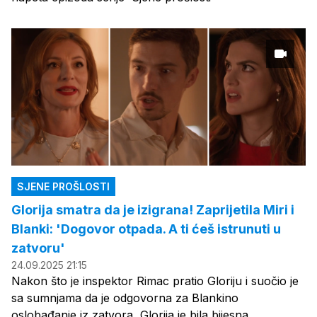
SJENE PROŠLOSTI
Glorija smatra da je izigrana! Zaprijetila Miri i
Blanki: 'Dogovor otpada. A ti ćeš istrunuti u
zatvoru'
24.09.2025 21:15
Nakon što je inspektor Rimac pratio Gloriju i suočio je
sa sumnjama da je odgovorna za Blankino
oslobađanje iz zatvora, Glorija je bila bijesna