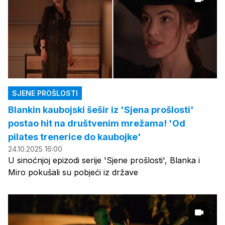
SJENE PROŠLOSTI
Blankin kaubojski šešir iz 'Sjena prošlosti'
postao hit na društvenim mrežama! 'Od
pilates trenerice do kaubojke'
24.10.2025 16:00
U sinoćnjoj epizodi serije 'Sjene prošlosti', Blanka i
Miro pokušali su pobjeći iz države