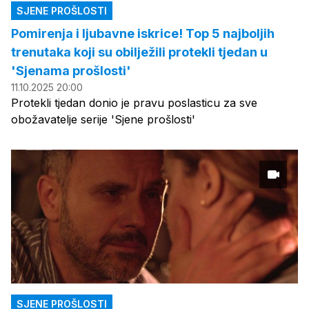
SJENE PROŠLOSTI
Pomirenja i ljubavne iskrice! Top 5 najboljih
trenutaka koji su obilježili protekli tjedan u
'Sjenama prošlosti'
11.10.2025 20:00
Protekli tjedan donio je pravu poslasticu za sve
obožavatelje serije 'Sjene prošlosti'
SJENE PROŠLOSTI