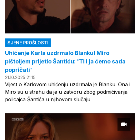
SJENE PROŠLOSTI
Uhićenje Karla uzdrmalo Blanku! Miro
pištoljem prijetio Šantiću: 'Ti i ja ćemo sada
popričati'
21.10.2025 21:15
Vijest o Karlovom uhićenju uzdrmala je Blanku. Ona i
Miro su u strahu da je u zatvoru zbog podmićivanja
policajca Šantića u njihovom slučaju