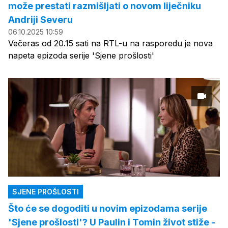
može prestati razmišljati o novom liječniku
Andriji Severu
06.10.2025 10:59
Večeras od 20.15 sati na RTL-u na rasporedu je nova
napeta epizoda serije 'Sjene prošlosti'
SJENE PROŠLOSTI
Što će se dogoditi u novim epizodama serije
'Sjene prošlosti'? U Paulin i Tomin život stiže -