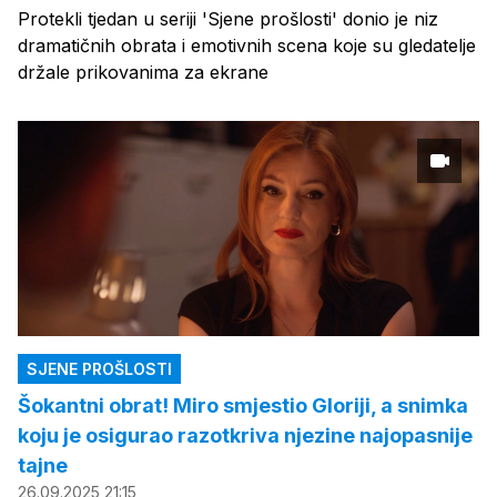
Protekli tjedan u seriji 'Sjene prošlosti' donio je niz
dramatičnih obrata i emotivnih scena koje su gledatelje
držale prikovanima za ekrane
SJENE PROŠLOSTI
Šokantni obrat! Miro smjestio Gloriji, a snimka
koju je osigurao razotkriva njezine najopasnije
tajne
26.09.2025 21:15