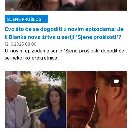
SJENE PROŠLOSTI
Evo što će se dogoditi u novim epizodama: Je
li Blanka nova žrtva u seriji 'Sjene prošlosti'?
12.10.2025 08:00
U novim epizpdama serije 'Sjene prošlosti' dogodit će
se nekoliko prekretnica