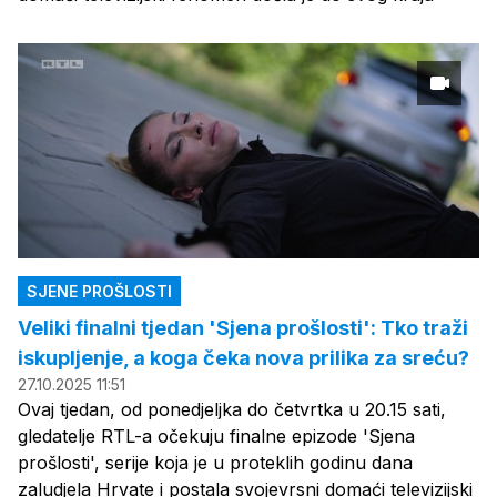
SJENE PROŠLOSTI
Veliki finalni tjedan 'Sjena prošlosti': Tko traži
iskupljenje, a koga čeka nova prilika za sreću?
27.10.2025 11:51
Ovaj tjedan, od ponedjeljka do četvrtka u 20.15 sati,
gledatelje RTL-a očekuju finalne epizode 'Sjena
prošlosti', serije koja je u proteklih godinu dana
zaludjela Hrvate i postala svojevrsni domaći televizijski