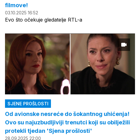
filmove!
03.10.2025 16:52
Evo što očekuje gledatelje RTL-a
SJENE PROŠLOSTI
Od avionske nesreće do šokantnog uhićenja!
Ovo su najuzbudljiviji trenutci koji su obilježili
protekli tjedan 'Sjena prošlosti'
28.09.2025 22:00