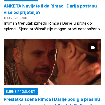
ANKETA Navijate li da Rimac i Darija postanu
više od prijatelja?
11.10.2025 13:00
Intiman trenutak između Rimca i Darije u protekloj
epizodi 'Sjena prošlosti' nije mogao proći nezapaženo
SJENE PROŠLOSTI
Preslatka scena Rimca i Darije podigla prašinu