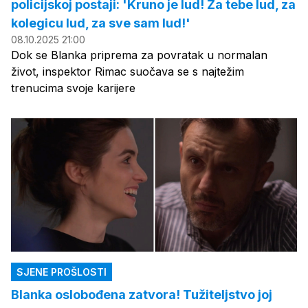
policijskoj postaji: 'Kruno je lud! Za tebe lud, za
kolegicu lud, za sve sam lud!'
08.10.2025 21:00
Dok se Blanka priprema za povratak u normalan
život, inspektor Rimac suočava se s najtežim
trenucima svoje karijere
SJENE PROŠLOSTI
Blanka oslobođena zatvora! Tužiteljstvo joj