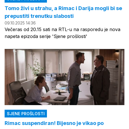
Tomo živi u strahu, a Rimac i Darija mogli bi se
prepustiti trenutku slabosti
09.10.2025 14:36
Večeras od 20.15 sati na RTL-u na rasporedu je nova
napeta epizoda serije 'Sjene prošlosti'
SJENE PROŠLOSTI
Rimac suspendiran! Bijesno je vikao po