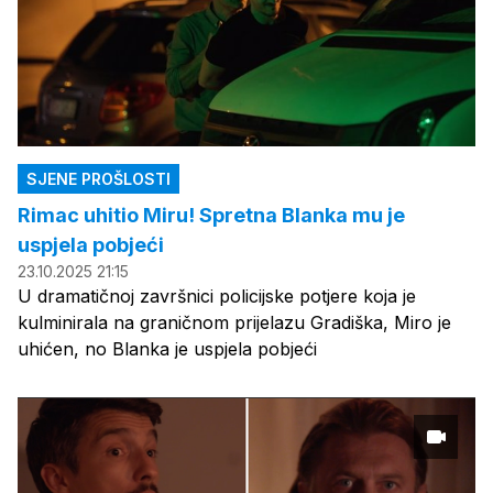
SJENE PROŠLOSTI
Rimac uhitio Miru! Spretna Blanka mu je
uspjela pobjeći
23.10.2025 21:15
U dramatičnoj završnici policijske potjere koja je
kulminirala na graničnom prijelazu Gradiška, Miro je
uhićen, no Blanka je uspjela pobjeći