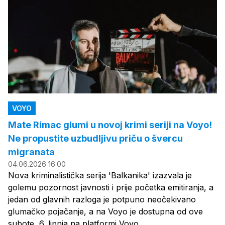
VOYO
Mate Rimac glumi u novoj krimi seriji na Voyo!
Ne propustite uzbudljivu priču o švercu
migranata
04.06.2026 16:00
Nova kriminalistička serija 'Balkanika' izazvala je
golemu pozornost javnosti i prije početka emitiranja, a
jedan od glavnih razloga je potpuno neočekivano
glumačko pojačanje, a na Voyo je dostupna od ove
subote, 6. lipnja na platformi Voyo