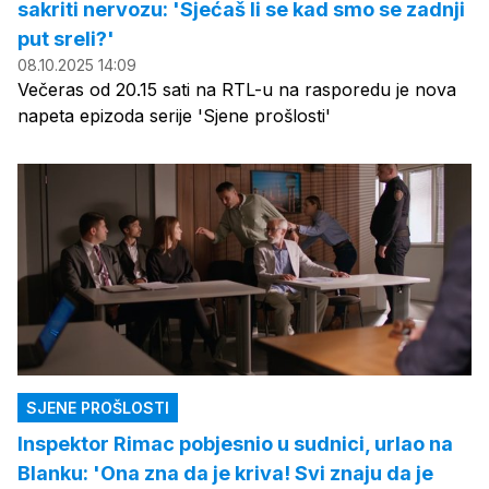
sakriti nervozu: 'Sjećaš li se kad smo se zadnji
put sreli?'
08.10.2025 14:09
Večeras od 20.15 sati na RTL-u na rasporedu je nova
napeta epizoda serije 'Sjene prošlosti'
SJENE PROŠLOSTI
Inspektor Rimac pobjesnio u sudnici, urlao na
Blanku: 'Ona zna da je kriva! Svi znaju da je