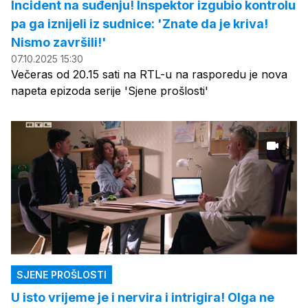
Incident na suđenju! Inspektor izgubio kontrolu
pa ga iznijeli iz sudnice: 'Znate da je kriva!
Nismo završili!'
07.10.2025 15:30
Večeras od 20.15 sati na RTL-u na rasporedu je nova
napeta epizoda serije 'Sjene prošlosti'
SJENE PROŠLOSTI
U isto vrijeme je i nervira i intrigira! Olga ne