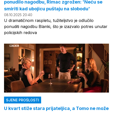
ponudilo nagodbu, Rimac zgrožen: 'Neću se
smiriti kad ubojicu puštaju na slobodu'
08.10.2025 20:40
U dramatičnom raspletu, tužiteljstvo je odlučilo
ponuditi nagodbu Blanki, što je izazvalo potres unutar
policijskih redova
SJENE PROŠLOSTI
U kvart stiže stara prijateljica, a Tomo ne može