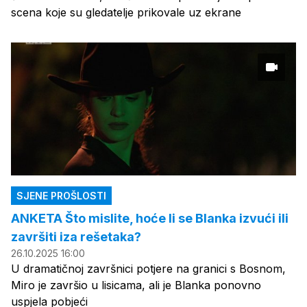
scena koje su gledatelje prikovale uz ekrane
SJENE PROŠLOSTI
ANKETA Što mislite, hoće li se Blanka izvući ili
završiti iza rešetaka?
26.10.2025 16:00
U dramatičnoj završnici potjere na granici s Bosnom,
Miro je završio u lisicama, ali je Blanka ponovno
uspjela pobjeći