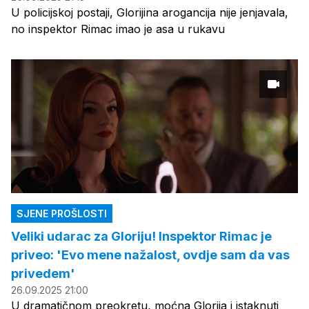
U policijskoj postaji, Glorijina arogancija nije jenjavala,
no inspektor Rimac imao je asa u rukavu
SJENE PROŠLOSTI
Veliki udarac za Gloriju! Inspektor Rimac je
priveo: 'Evo mene nažalost, ovdje sam da vas
privedem'
26.09.2025 21:00
U dramatičnom preokretu, moćna Glorija i istaknuti