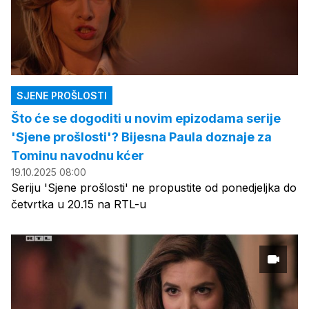
SJENE PROŠLOSTI
Što će se dogoditi u novim epizodama serije
'Sjene prošlosti'? Bijesna Paula doznaje za
Tominu navodnu kćer
19.10.2025 08:00
Seriju 'Sjene prošlosti' ne propustite od ponedjeljka do
četvrtka u 20.15 na RTL-u