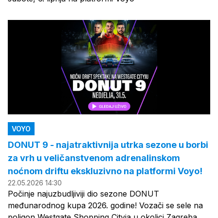
VOYO
DONUT 9 - najatraktivnija utrka sezone u borbi
za vrh u veličanstvenom adrenalinskom
noćnom driftu ekskluzivno na platformi Voyo!
22.05.2026 14:30
Počinje najuzbudljiviji dio sezone DONUT
međunarodnog kupa 2026. godine! Vozači se sele na
poligon Westgate Shopping Cityja u okolici Zagreba,