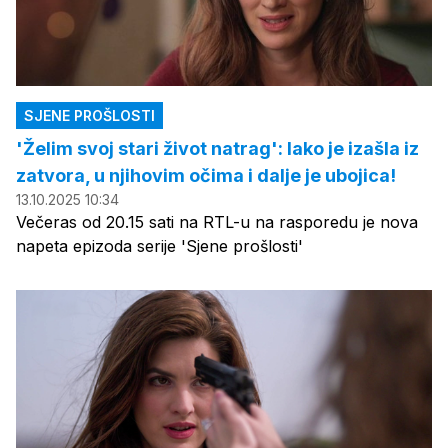
SJENE PROŠLOSTI
'Želim svoj stari život natrag': Iako je izašla iz
zatvora, u njihovim očima i dalje je ubojica!
13.10.2025 10:34
Večeras od 20.15 sati na RTL-u na rasporedu je nova
napeta epizoda serije 'Sjene prošlosti'