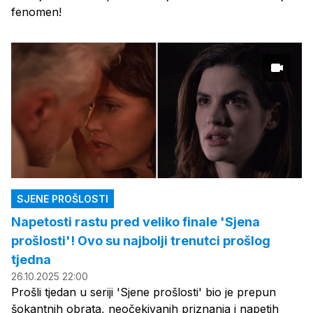
fenomen!
SJENE PROŠLOSTI
Napetosti rastu pred veliko finale 'Sjena
prošlosti'! Ovo su najbolji trenutci prošlog
tjedna
26.10.2025 22:00
Prošli tjedan u seriji 'Sjene prošlosti' bio je prepun
šokantnih obrata, neočekivanih priznanja i napetih