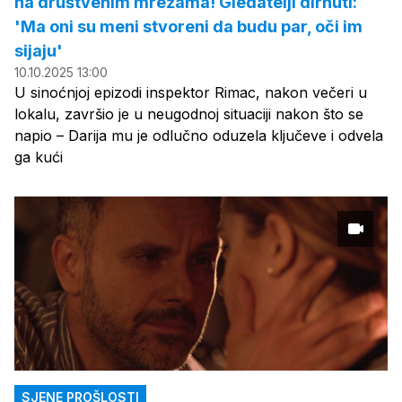
na društvenim mrežama! Gledatelji dirnuti:
'Ma oni su meni stvoreni da budu par, oči im
sijaju'
10.10.2025 13:00
U sinoćnjoj epizodi inspektor Rimac, nakon večeri u
lokalu, završio je u neugodnoj situaciji nakon što se
napio – Darija mu je odlučno oduzela ključeve i odvela
ga kući
SJENE PROŠLOSTI