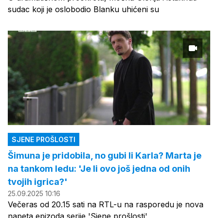
sudac koji je oslobodio Blanku uhićeni su
SJENE PROŠLOSTI
Šimuna je pridobila, no gubi li Karla? Marta je
na tankom ledu: 'Je li ovo još jedna od onih
tvojih igrica?'
25.09.2025 10:16
Večeras od 20.15 sati na RTL-u na rasporedu je nova
napeta epizoda serije 'Sjene prošlosti'