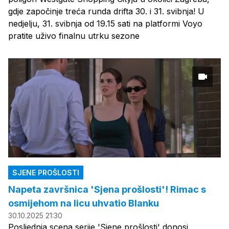
gdje započinje treća runda drifta 30. i 31. svibnja! U
nedjelju, 31. svibnja od 19.15 sati na platformi Voyo
pratite uživo finalnu utrku sezone
SJENE PROŠLOSTI
Napeta završnica 'Sjena prošlosti'! Rimac s
osmijehom na licu uhvatio Blanku
30.10.2025 21:30
Posljednja scena serije 'Sjene prošlosti' donosi