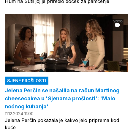
Hum na Sutli joj je priredio doček za pamćenje
SJENE PROŠLOSTI
Jelena Perčin se našalila na račun Martinog
cheesecakea u 'Sjenama prošlosti': 'Malo
noćnog kuhanja'
11.12.2024 11:00
Jelena Perčin pokazala je kakvo jelo priprema kod
kuće