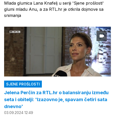
Mlada glumica Lana Knafelj u seriji 'Sjene prošlosti'
glumi mladu Anu, a za RTL.hr je otkrila dojmove sa
snimanja
SJENE PROŠLOSTI
Jelena Perčin za RTL.hr o balansiranju između
seta i obitelji: 'Izazovno je, spavam četiri sata
dnevno'
03.09.2024 12:49