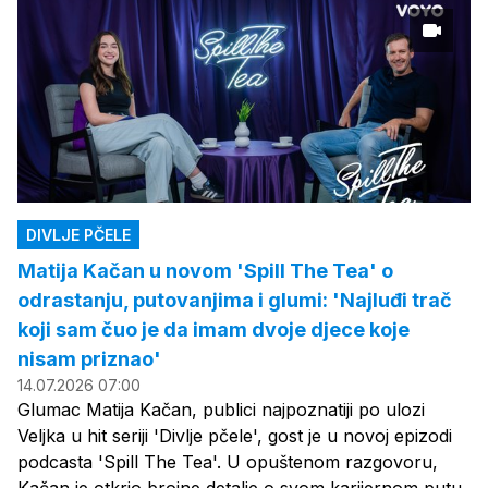
DIVLJE PČELE
Matija Kačan u novom 'Spill The Tea' o
odrastanju, putovanjima i glumi: 'Najluđi trač
koji sam čuo je da imam dvoje djece koje
nisam priznao'
14.07.2026 07:00
Glumac Matija Kačan, publici najpoznatiji po ulozi
Veljka u hit seriji 'Divlje pčele', gost je u novoj epizodi
podcasta 'Spill The Tea'. U opuštenom razgovoru,