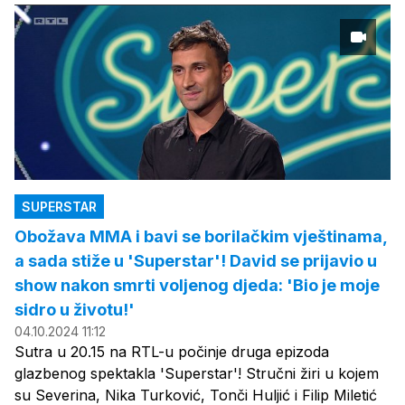
SUPERSTAR
Obožava MMA i bavi se borilačkim vještinama,
a sada stiže u 'Superstar'! David se prijavio u
show nakon smrti voljenog djeda: 'Bio je moje
sidro u životu!'
04.10.2024 11:12
Sutra u 20.15 na RTL-u počinje druga epizoda
glazbenog spektakla 'Superstar'! Stručni žiri u kojem
su Severina, Nika Turković, Tonči Huljić i Filip Miletić