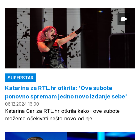
SUPERSTAR
Katarina za RTL.hr otkrila: 'Ove subote
ponovno spremam jedno novo izdanje sebe'
06.12.2024 16:00
Katarina Car za RTL.hr otkrila kako i ove subote
možemo očekivati nešto novo od nje