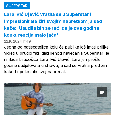
SUPERSTAR
Lara Ivić Ujević vratila se u Superstar i
impresionirala žiri svojim napretkom, a sad
kaže: 'Usudila bih se reći da je ove godine
konkurencija malo jača'
22.10.2024 11:49
Jedna od natjecateljica koju će publika još imati prilike
vidjeti u drugoj fazi glazbenog natjecanja Superstar' je
i mlada brucošica Lara Ivić Ujević. Lara je i prošle
godine sudjelovala u showu, a sad se vratila pred žiri
kako bi pokazala svoj napredak