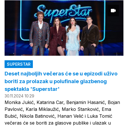
SUPERSTAR
Deset najboljih večeras će se u epizodi uživo
boriti za prolazak u polufinale glazbenog
spektakla 'Superstar'
30.11.2024 10:29
Monika Jukić, Katarina Car, Benjamin Hasanić, Bojan
Pavlović, Karla Miklaužić, Marko Stanković, Ema
Bubić, Nikola Batinović, Hanan Velić i Luka Tomić
večeras će se boriti za glasove publike i ulazak u