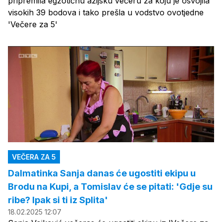
pripremila egzotičnu azijsku večeru za koju je osvojila
visokih 39 bodova i tako prešla u vodstvo ovotjedne
'Večere za 5'
VEČERA ZA 5
Dalmatinka Sanja danas će ugostiti ekipu u
Brodu na Kupi, a Tomislav će se pitati: 'Gdje su
ribe? Ipak si ti iz Splita'
18.02.2025 12:07