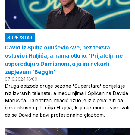
SUPERSTAR
David iz Splita oduševio sve, bez teksta
ostavio i Huljića, a nama otkrio: 'Prijatelji me
uspoređuju s Damianom, a ja im nekad i
zapjevam 'Beggin'
07.10.2024 16:00
Druga epizoda druge sezone 'Superstara' donijela je
niz izvrsnih talenata, a među njima i Splićanina Davida
Marušića. Talentirani mladić 'izuo je iz cipela' žiri pa
čak i iskusnog Tončija Huljića, koji nije mogao vjerovati
da se David ne bavi profesionalno glazbom.