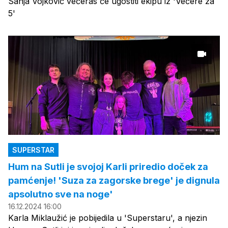
Sanja Vojković večeras će ugostiti ekipu iz 'Večere za
5'
SUPERSTAR
Hum na Sutli je svojoj Karli priredio doček za
pamćenje! 'Suza za zagorske brege' je dignula
apsolutno sve na noge'
16.12.2024 16:00
Karla Miklaužić je pobijedila u 'Superstaru', a njezin