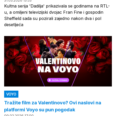
31.03.2026 13:53
Kultna serija 'Dadilja' prikazivala se godinama na RTL-
u, a omiljeni televizijski dvojac Fran Fine i gospodin
Sheffield sada su pozirali zajedno nakon dva i pol
desetljeća
VOYO
Tražite film za Valentinovo? Ovi naslovi na
platformi Voyo su pun pogodak
09.02.2026 17:00