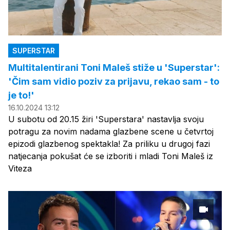
SUPERSTAR
Multitalentirani Toni Maleš stiže u 'Superstar':
'Čim sam vidio poziv za prijavu, rekao sam - to
je to!'
16.10.2024 13:12
U subotu od 20.15 žiri 'Superstara' nastavlja svoju
potragu za novim nadama glazbene scene u četvrtoj
epizodi glazbenog spektakla! Za priliku u drugoj fazi
natjecanja pokušat će se izboriti i mladi Toni Maleš iz
Viteza