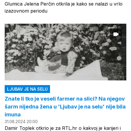
Glumica Jelena Perčin otkrila je kako se nalazi u vrlo
izazovnom periodu
LJUBAV JE NA SELU
Znate li tko je veseli farmer na slici? Na njegov
šarm nijedna žena u 'Ljubav je na selu' nije bila
imuna
31.08.2024 20:00
Damir Toplek otkrio je za RTL.hr o kakvoj je karijeri i