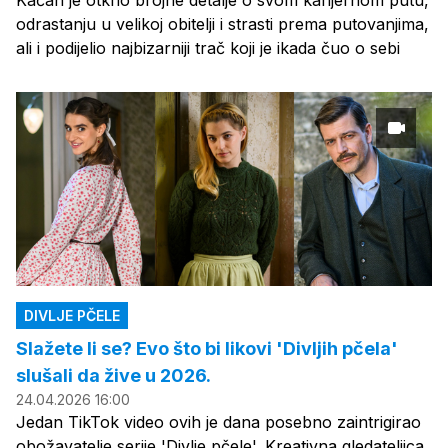
Kačan je otkrio brojne detalje o svom karijernom putu,
odrastanju u velikoj obitelji i strasti prema putovanjima,
ali i podijelio najbizarniji trač koji je ikada čuo o sebi
DIVLJE PČELE
Slažete li se? Evo što bi likovi 'Divljih pčela'
slušali da žive u 2026.
24.04.2026 16:00
Jedan TikTok video ovih je dana posebno zaintrigirao
obožavatelje serije 'Divlje pčele'. Kreativna gledateljica