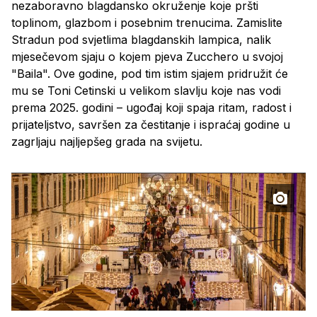
nezaboravno blagdansko okruženje koje pršti
toplinom, glazbom i posebnim trenucima. Zamislite
Stradun pod svjetlima blagdanskih lampica, nalik
mjesečevom sjaju o kojem pjeva Zucchero u svojoj
"Baila". Ove godine, pod tim istim sjajem pridružit će
mu se Toni Cetinski u velikom slavlju koje nas vodi
prema 2025. godini – ugođaj koji spaja ritam, radost i
prijateljstvo, savršen za čestitanje i ispraćaj godine u
zagrljaju najljepšeg grada na svijetu.