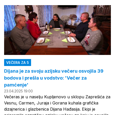
VEČERA ZA 5
Dijana je za svoju azijsku večeru osvojila 39
bodova i prešla u vodstvo: 'Večer za
pamćenje'
23.04.2025 19:00
Večeras je u naselju Kupljenovo u sklopu Zaprešića za
Vesnu, Carmen, Juraja i Gorana kuhala grafička
dizajnerica i glazbenica Dijana Hađasija. Ekipi je