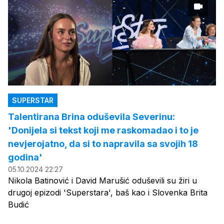
SUPERSTAR
Talentirana Brina oduševila Severinu:
'Donijela si tekst koji me raskomadao i to je
nevjerojatno, da si to napravila sa svojih 18
godina'
05.10.2024 22:27
Nikola Batinović i David Marušić oduševili su žiri u
drugoj epizodi 'Superstara', baš kao i Slovenka Brita
Budić