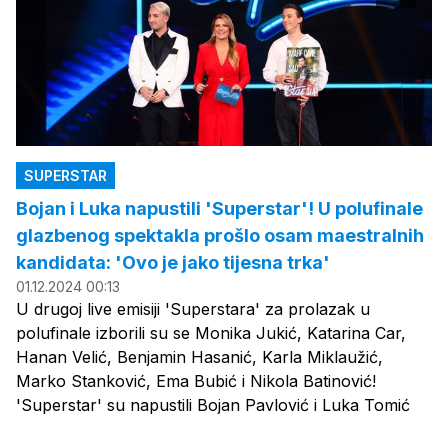
SUPERSTAR
Bojan i Luka napustili 'Superstar'! U polufinale
glazbenog spektakla prošlo osam maestralnih
kandidata: 'Ovo je jako tijesna trka'
01.12.2024 00:13
U drugoj live emisiji 'Superstara' za prolazak u
polufinale izborili su se Monika Jukić, Katarina Car,
Hanan Velić, Benjamin Hasanić, Karla Miklaužić,
Marko Stanković, Ema Bubić i Nikola Batinović!
'Superstar' su napustili Bojan Pavlović i Luka Tomić