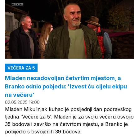
VEČERA ZA 5
Mladen nezadovoljan četvrtim mjestom, a
Branko odnio pobjedu: 'Izvest ću cijelu ekipu
na večeru'
02.05.2025 19:00
Mladen Mikulinjak kuhao je posljednji dan podravskog
tjedna 'Večere za 5'. Mladen je za svoju večeru osvojio
35 bodova i završio na četvrtom mjestu, a Branko je
pobijedio s osvojenih 39 bodova