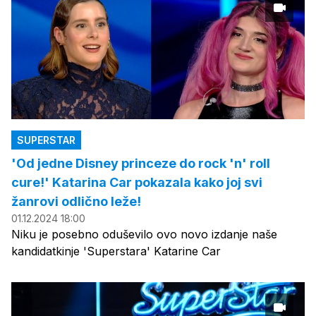
SUPERSTAR
'Od jedne Disney princeze do rock 'n' roll
cure!' Katarina Car pokazala kako joj svi
žanrovi odlično leže!
01.12.2024 18:00
Niku je posebno oduševilo ovo novo izdanje naše
kandidatkinje 'Superstara' Katarine Car