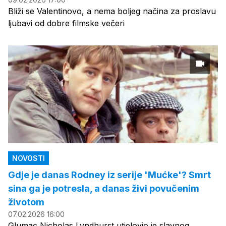
Bliži se Valentinovo, a nema boljeg načina za proslavu
ljubavi od dobre filmske večeri
NOVOSTI
Gdje je danas Rodney iz serije 'Mućke'? Smrt
sina ga je potresla, a danas živi povučenim
životom
07.02.2026 16:00
Glumac Nicholas Lyndhurst utjelovio je slavnog