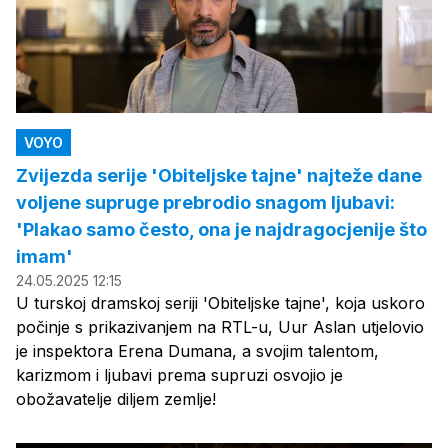
VOYO
Zvijezda serije 'Obiteljske tajne' najteže dane
voljene supruge prebrodio snagom ljubavi:
'Plakao samo često, ona je najdragocjenije što
imam'
24.05.2025 12:15
U turskoj dramskoj seriji 'Obiteljske tajne', koja uskoro
počinje s prikazivanjem na RTL-u, Uur Aslan utjelovio
je inspektora Erena Dumana, a svojim talentom,
karizmom i ljubavi prema supruzi osvojio je
obožavatelje diljem zemlje!