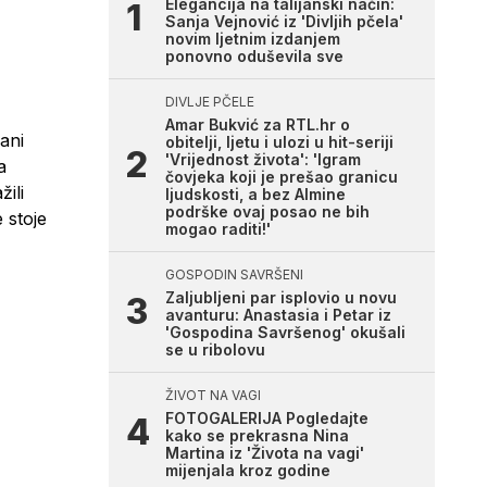
Elegancija na talijanski način:
Sanja Vejnović iz 'Divljih pčela'
novim ljetnim izdanjem
ponovno oduševila sve
DIVLJE PČELE
Amar Bukvić za RTL.hr o
rani
obitelji, ljetu i ulozi u hit-seriji
'Vrijednost života': 'Igram
a
čovjeka koji je prešao granicu
žili
ljudskosti, a bez Almine
podrške ovaj posao ne bih
 stoje
mogao raditi!'
GOSPODIN SAVRŠENI
Zaljubljeni par isplovio u novu
avanturu: Anastasia i Petar iz
'Gospodina Savršenog' okušali
se u ribolovu
ŽIVOT NA VAGI
FOTOGALERIJA Pogledajte
kako se prekrasna Nina
Martina iz 'Života na vagi'
mijenjala kroz godine