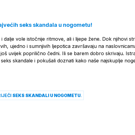
OGLAS
 najvećih seks skandala u nogometu!
 dalje vole istočnije ritmove, ali i lijepe žene. Dok njihovi st
vih, ujedno i sumnjivih ljepotica završavaju na naslovnicam
 još uvijek poprilično čedni. Ili se barem dobro skrivaju. Istra
eks skandale i pokušali doznati kako naše najskuplje noge
IJEČI
SEKS SKANDALI U NOGOMETU
.