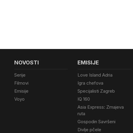
NOVOSTI
EMISIJE
Serije
Love Island Adria
Filmovi
Igra chefova
Emisije
Specijalisti Zagreb
Voyo
IQ 160
Asia Express: Zmajeva
ruta
Gospodin Savršeni
Divlje pčele