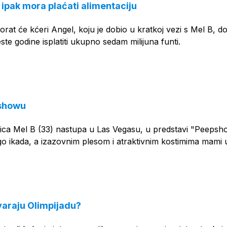
ipak mora plaćati alimentaciju
rat će kćeri Angel, koju je dobio u kratkoj vezi s Mel B, d
te godine isplatiti ukupno sedam milijuna funti.
 showu
čica Mel B (33) nastupa u Las Vegasu, u predstavi "Peepsh
go ikada, a izazovnim plesom i atraktivnim kostimima mami
varaju Olimpijadu?