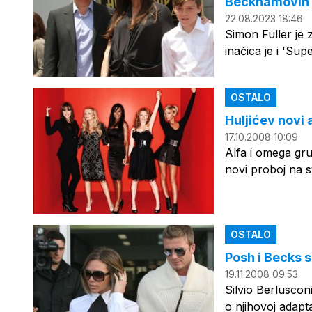
Beckhamovih 
22.08.2023 18:46
Simon Fuller je
inačica je i 'Sup
OSTALO
Huljićev novi 
17.10.2008 10:09
Alfa i omega gru
novi proboj na s
OSTALO
Posh i Becks s
19.11.2008 09:53
Silvio Berluscon
o njihovoj adaptaci