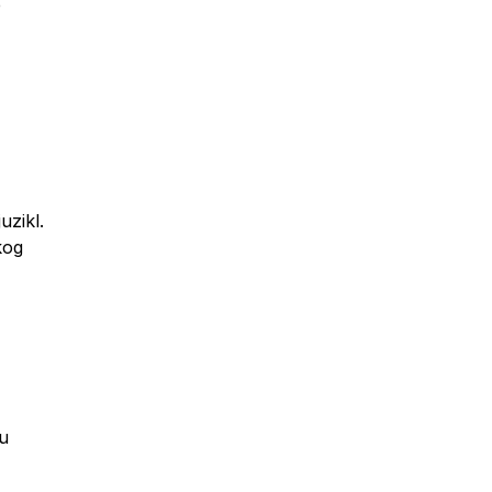
e
uzikl.
kog
nu