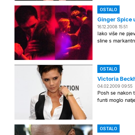
OSTALO
Ginger Spice 
16.12.2008 15:51
Iako više ne pjev
sline s markantn
OSTALO
Victoria Beck
04.02.2009 09:55
Posh se nakon tur
funti moglo natje
OSTALO