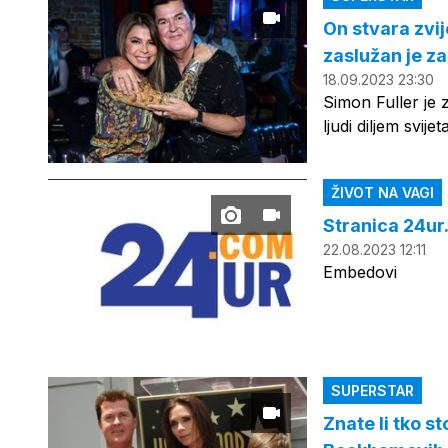
On stvara zvij
zaslužan je za
18.09.2023 23:30
Simon Fuller je 
ljudi diljem svijet
ŽIVOT NA VAGI
Stranica 24u
22.08.2023 12:11
Embedovi
SUPERSTAR
Znate li tko s