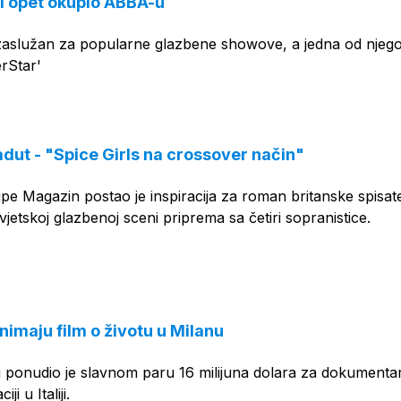
i opet okupio ABBA-u
 zaslužan za popularne glazbene showove, a jedna od njeg
erStar'
adut - "Spice Girls na crossover način"
pe Magazin postao je inspiracija za roman britanske spisatel
vjetskoj glazbenoj sceni priprema sa četiri sopranistice.
nimaju film o životu u Milanu
i ponudio je slavnom paru 16 milijuna dolara za dokumentar
ji u Italiji.