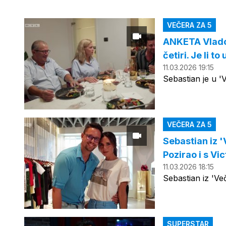
VEČERA ZA 5
ANKETA Vlado 
četiri. Je li to
11.03.2026 19:15
Sebastian je u '
VEČERA ZA 5
Sebastian iz '
Pozirao i s V
11.03.2026 18:15
Sebastian iz 'Več
SUPERSTAR