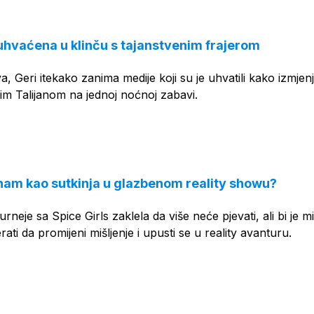
uhvaćena u klinču s tajanstvenim frajerom
a, Geri itekako zanima medije koji su je uhvatili kako izmjen
im Talijanom na jednoj noćnoj zabavi.
ham kao sutkinja u glazbenom reality showu?
neje sa Spice Girls zaklela da više neće pjevati, ali bi je mi
rati da promijeni mišljenje i upusti se u reality avanturu.