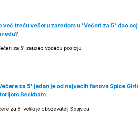
OGLAS
već treću večeru zaredom u 'Večeri za 5' dao ocj
 u redu?
Večeri za 5' zauzeo vodeću poziciju
Večere za 5' jedan je od najvećih fanova Spice Girl
ictorijom Beckham
ere za 5' veliki je obožavatelj Spajsica