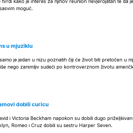
vrdi kako je interes za njihov reunion nevjerojatan te da j
 sasvim moguć.
ms u mjuziklu
amo je jedan u nizu poznatih čiji će život biti pretočen u mj
i više nego zanimljiv sudeći po kontroverznom životu američ
movi dobili curicu
vid i Victoria Beckham napokon su dobili dugo priželjkiva
klyn, Romeo i Cruz dobili su sestru Harper Seven.