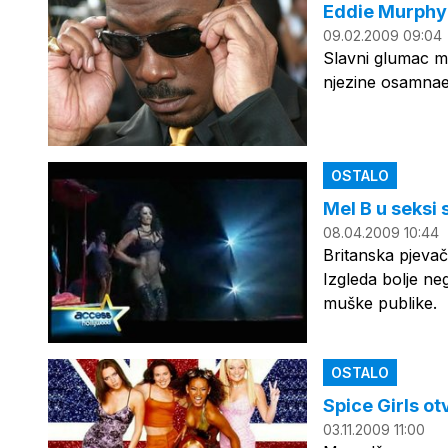
Eddie Murphy 
09.02.2009 09:04
Slavni glumac mo
njezine osamnaes
OSTALO
Mel B u seksi
08.04.2009 10:44
Britanska pjeva
Izgleda bolje ne
muške publike.
OSTALO
Spice Girls ot
03.11.2009 11:00