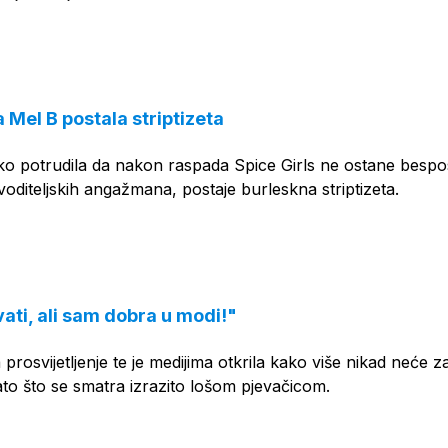
 Mel B postala striptizeta
ko potrudila da nakon raspada Spice Girls ne ostane bespo
oditeljskih angažmana, postaje burleskna striptizeta.
ati, ali sam dobra u modi!"
 prosvijetljenje te je medijima otkrila kako više nikad neće z
zato što se smatra izrazito lošom pjevačicom.