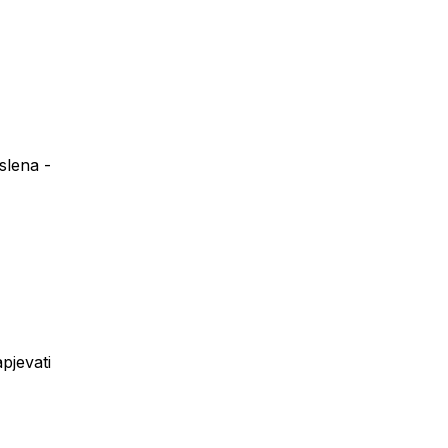
slena -
apjevati