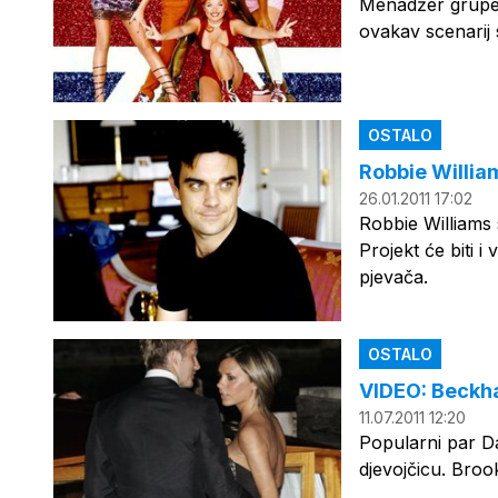
Menadžer grupe t
ovakav scenarij
OSTALO
Robbie Willia
26.01.2011 17:02
Robbie Williams s
Projekt će biti 
pjevača.
OSTALO
VIDEO: Beckha
11.07.2011 12:20
Popularni par Da
djevojčicu. Broo