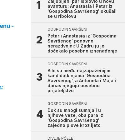
Zaljubljeni par isplovio u novu
avanturu: Anastasia i Petar iz
'Gospodina Savršenog' okušali
se u ribolovu
enu -
GOSPODIN SAVRŠENI
Petar i Anastasia iz 'Gospodina
Savršenog' ponovno
nerazdvojni: U Zadru ju je
dočekalo posebno iznenađenje
GOSPODIN SAVRŠENI
Bile su među najzapaženijim
kandidatkinjama 'Gospodina
Savršenog', a Antonela i Maja i
danas njeguju posebno
s:
prijateljstvo
GOSPODIN SAVRŠENI
Dok su mnogi sumnjali u
njihove veze, oba para iz
'Gospodina Savršenog'
zajedno plove kroz ljeto
DIVLJE PČELE