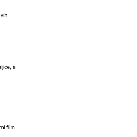
ovih
jice, a
ni film