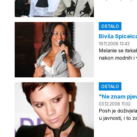
OSTALO
Bivša Spiceica
19.11.2008 13:43
Melanie se iteka
nakon modnih i v
OSTALO
"Ne znam pjev
03.12.2008 11:02
Posh je doživjela
u javnosti, i to 