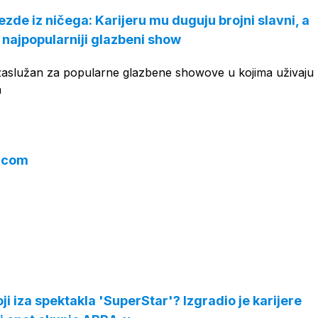
ezde iz ničega: Karijeru mu duguju brojni slavni, a
 najpopularniji glazbeni show
zaslužan za popularne glazbene showove u kojima uživaju m
a
r.com
toji iza spektakla 'SuperStar'? Izgradio je karijere