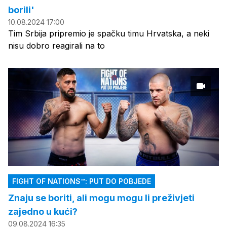
borili'
10.08.2024 17:00
Tim Srbija pripremio je spačku timu Hrvatska, a neki
nisu dobro reagirali na to
FIGHT OF NATIONS™: PUT DO POBJEDE
Znaju se boriti, ali mogu mogu li preživjeti
zajedno u kući?
09.08.2024 16:35