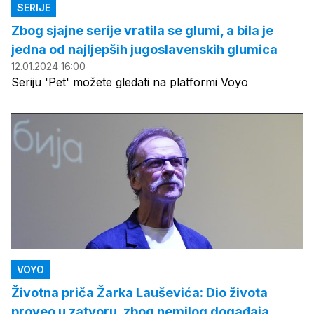
SERIJE
Zbog sjajne serije vratila se glumi, a bila je
jedna od najljepših jugoslavenskih glumica
12.01.2024 16:00
Seriju 'Pet' možete gledati na platformi Voyo
VOYO
Životna priča Žarka Lauševića: Dio života
proveo u zatvoru, zbog nemilog događaja