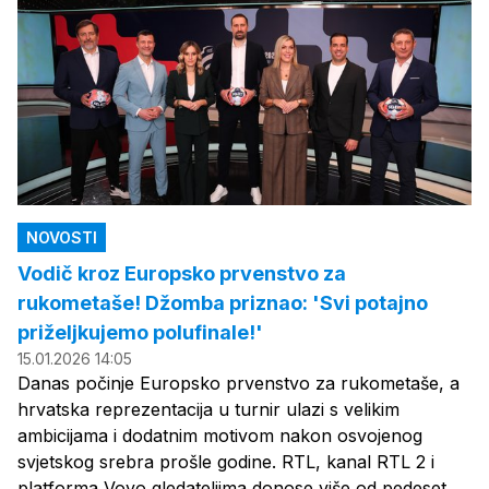
NOVOSTI
Vodič kroz Europsko prvenstvo za
rukometaše! Džomba priznao: 'Svi potajno
priželjkujemo polufinale!'
15.01.2026 14:05
Danas počinje Europsko prvenstvo za rukometaše, a
hrvatska reprezentacija u turnir ulazi s velikim
ambicijama i dodatnim motivom nakon osvojenog
svjetskog srebra prošle godine. RTL, kanal RTL 2 i
platforma Voyo gledateljima donose više od pedeset