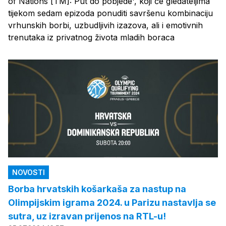
of Nations [TM]: Put do pobjede', koji će gledateljima
tijekom sedam epizoda ponuditi savršenu kombinaciju
vrhunskih borbi, uzbudljivih izazova, ali i emotivnih
trenutaka iz privatnog života mladih boraca
NOVOSTI
Borba hrvatskih košarkaša za nastup na
Olimpijskim igrama 2024. u Parizu nastavlja se
sutra, uz izravan prijenos na RTL-u!