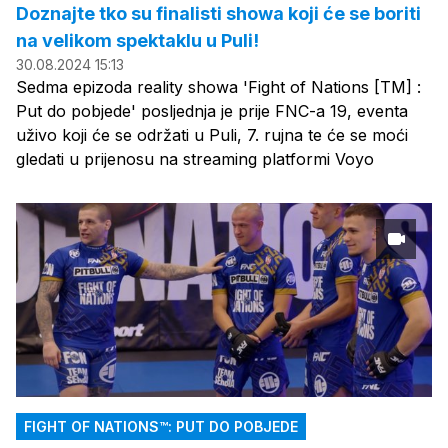
Doznajte tko su finalisti showa koji će se boriti
na velikom spektaklu u Puli!
30.08.2024 15:13
Sedma epizoda reality showa 'Fight of Nations [TM] :
Put do pobjede' posljednja je prije FNC-a 19, eventa
uživo koji će se održati u Puli, 7. rujna te će se moći
gledati u prijenosu na streaming platformi Voyo
FIGHT OF NATIONS™: PUT DO POBJEDE