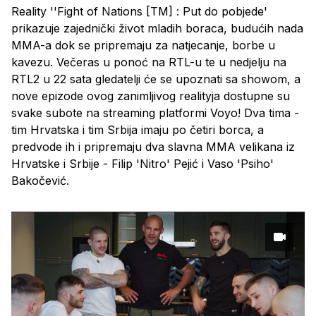
Reality ''Fight of Nations [TM] : Put do pobjede'
prikazuje zajednički život mladih boraca, budućih nada
MMA-a dok se pripremaju za natjecanje, borbe u
kavezu. Večeras u ponoć na RTL-u te u nedjelju na
RTL2 u 22 sata gledatelji će se upoznati sa showom, a
nove epizode ovog zanimljivog realityja dostupne su
svake subote na streaming platformi Voyo! Dva tima -
tim Hrvatska i tim Srbija imaju po četiri borca, a
predvode ih i pripremaju dva slavna MMA velikana iz
Hrvatske i Srbije - Filip 'Nitro' Pejić i Vaso 'Psiho'
Bakočević.