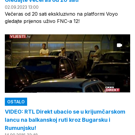
02.09.2023 13:00
Večeras od 20 sati ekskluzivno na platformi Voyo
gledajte prijenos uživo FNC-a 12!
OSTALO
VIDEO: RTL Direkt ubacio se u krijumčarskom
lancu na balkanskoj ruti kroz Bugarsku i
Rumunjsku!