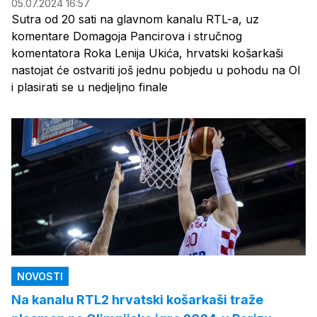
05.07.2024 16:57
Sutra od 20 sati na glavnom kanalu RTL-a, uz
komentare Domagoja Pancirova i stručnog
komentatora Roka Lenija Ukića, hrvatski košarkaši
nastojat će ostvariti još jednu pobjedu u pohodu na OI
i plasirati se u nedjeljno finale
NOVOSTI
Na kanalu RTL2 hrvatski košarkaši traže