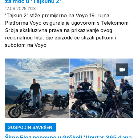
za moć u 'Tajkunu 2'
12.09.2025 11:13
'Tajkun 2' stiže premijerno na Voyo 19. rujna.
Platforma Voyo osigurala je ugovorom s Telekomom
Srbija ekskluzivna prava na prikazivanje ovog
regionalnog hita, čije epizode će stizati petkom i
subotom na Voyo
GOSPODIN SAVRŠENI
Šime Elez ponovno u Grčkoj! 'Unutar 365 dana