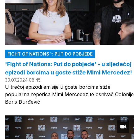
FIGHT OF NATIONS™: PUT DO POBJEDE
'Fight of Nations: Put do pobjede' - u sljedećoj
epizodi borcima u goste stiže Mimi Mercedez!
30.07.2024 08:45
U trećoj epizodi emisije u goste borcima stiže
popularna reperica Mimi Mercedez te osnivač Colonije
Boris Đurđević