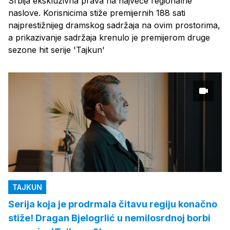
Srbija ekskluzivna prava na najveće regionalne
naslove. Korisnicima stiže premijernih 188 sati
najprestižnijeg dramskog sadržaja na ovim prostorima,
a prikazivanje sadržaja krenulo je premijerom druge
sezone hit serije 'Tajkun'
TAJKUN
Serija koja je prodrmala čitavu regiju konačno
stiže! Dragan Bjelogrlić u nemilosrdnoj borbi