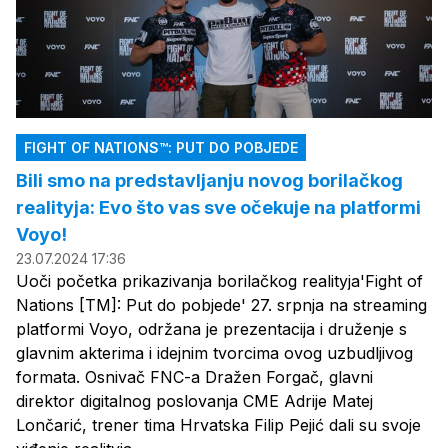
FIGHT OF NATIONS™: PUT DO POBJEDE
Bili smo na predstavljanju novog borilačkog
realityja: Evo što vas sve očekuje na platformi
Voyo!
23.07.2024 17:36
Uoči početka prikazivanja borilačkog realityja'Fight of
Nations [TM]: Put do pobjede' 27. srpnja na streaming
platformi Voyo, održana je prezentacija i druženje s
glavnim akterima i idejnim tvorcima ovog uzbudljivog
formata. Osnivač FNC-a Dražen Forgač, glavni
direktor digitalnog poslovanja CME Adrije Matej
Lončarić, trener tima Hrvatska Filip Pejić dali su svoje