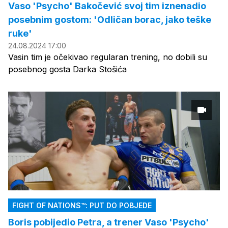
Vaso 'Psycho' Bakočević svoj tim iznenadio
posebnim gostom: 'Odličan borac, jako teške
ruke'
24.08.2024 17:00
Vasin tim je očekivao regularan trening, no dobili su
posebnog gosta Darka Stošića
FIGHT OF NATIONS™: PUT DO POBJEDE
Boris pobijedio Petra, a trener Vaso 'Psycho'