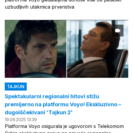
uzbudljivih utakmica prvenstva
TAJKUN
Spektakularni regionalni hitovi stižu
premijerno na platformu Voyo! Ekskluzivno –
dugoiščekivani 'Tajkun 2'
19.09.2025 13:39
Platforma Voyo osigurala je ugovorom s Telekomom