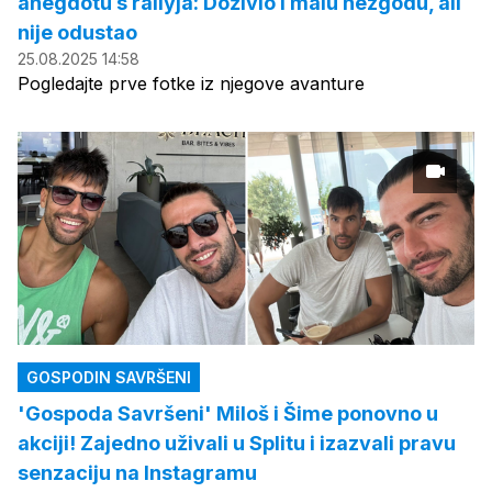
anegdotu s rallyja: Doživio i malu nezgodu, ali
nije odustao
25.08.2025 14:58
Pogledajte prve fotke iz njegove avanture
GOSPODIN SAVRŠENI
'Gospoda Savršeni' Miloš i Šime ponovno u
akciji! Zajedno uživali u Splitu i izazvali pravu
senzaciju na Instagramu