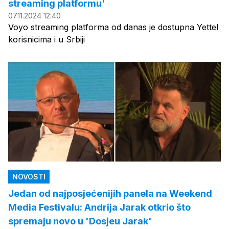
streaming platformu'
07.11.2024 12:40
Voyo streaming platforma od danas je dostupna Yettel
korisnicima i u Srbiji
NOVOSTI
Jedan od najposjećenijih panela na Weekend
Media Festivalu: Andrija Jarak otkrio što
spremaju novo u 'Dosjeu Jarak'