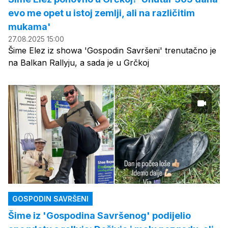
evo me opet u istoj zemlji, ali na različitim
mukama'
27.08.2025 15:00
Šime Elez iz showa 'Gospodin Savršeni' trenutačno je
na Balkan Rallyju, a sada je u Grčkoj
GOSPODIN SAVRŠENI
Šime iz 'Gospodina Savršenog' podijelio