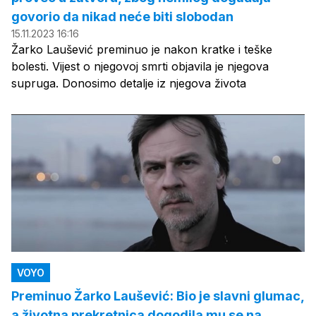
govorio da nikad neće biti slobodan
15.11.2023 16:16
Žarko Laušević preminuo je nakon kratke i teške
bolesti. Vijest o njegovoj smrti objavila je njegova
supruga. Donosimo detalje iz njegova života
VOYO
Preminuo Žarko Laušević: Bio je slavni glumac,
a životna prekretnica dogodila mu se na