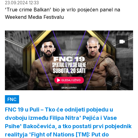
23.09.2024 12:33
'True crime Balkan' bio je vrlo posjećen panel na
Weekend Media Festivalu
FNC
FNC 19 u Puli – Tko će odnijeti pobjedu u
dvoboju između Filipa Nitra' Pejića i Vase
Psihe' Bakočevića, a tko postati prvi pobjednik
realityja 'Fight of Nations [TM]: Put do