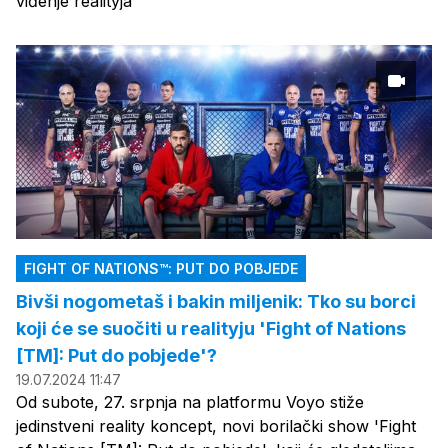
viđenje realityja
FIGHT OF NATIONS™: PUT DO POBJEDE
Bivši nogometaš i bakin miljenik: Tko su borci
koji će se suočiti u realityju 'Fight of Nations
[TM]: Put do pobjede'?
19.07.2024 11:47
Od subote, 27. srpnja na platformu Voyo stiže
jedinstveni reality koncept, novi borilački show 'Fight