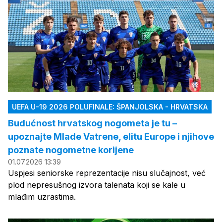
UEFA U-19 2026 POLUFINALE: ŠPANJOLSKA - HRVATSKA
Budućnost hrvatskog nogometa je tu –
upoznajte Mlade Vatrene, elitu Europe i njihove
poznate nogometne korijene
01.07.2026 13:39
Uspjesi seniorske reprezentacije nisu slučajnost, već
plod nepresušnog izvora talenata koji se kale u
mlađim uzrastima.