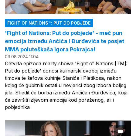
FIGHT OF NATIONS™: PUT DO POBJEDE
'Fight of Nations: Put do pobjede' - meč pun
emocija između Ančića i Đurđevića te posjet
MMA poluteškaša Igora Pokrajca!
09.08.2024 11:04
Četvrta epizoda reality showa 'Fight of Nations [TM]:
Put do pobjede' donosi kulinarski dvoboj između
timova te šefova kuhinje Stanića i Pletikosa, nakon
kojeg će gubitnik ostati u nevjerici zbog izbora boljeg
jela. Slijedit će borba između Ančića i Đurđevića, koja
će završiti izljevom emocija kod poraženog, ali i
pobjednika