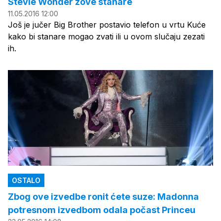
Stevie Wonder zove stanare
11.05.2016 12:00
Još je jučer Big Brother postavio telefon u vrtu Kuće
kako bi stanare mogao zvati ili u ovom slučaju zezati
ih.
OSTALO
Zbog ove izvedbe ronit ćete suze: Madonna
potresnom izvedbom odala počast Princeu