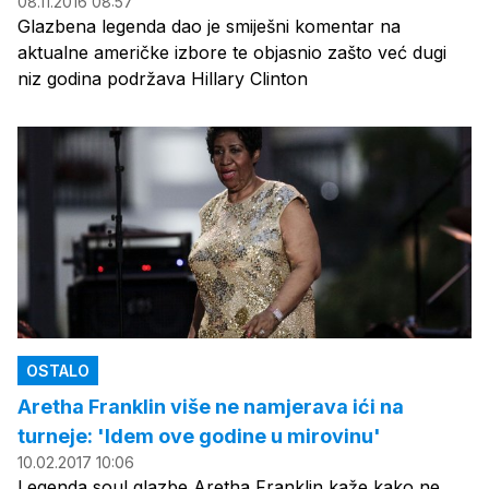
08.11.2016 08:57
Glazbena legenda dao je smiješni komentar na
aktualne američke izbore te objasnio zašto već dugi
niz godina podržava Hillary Clinton
OSTALO
Aretha Franklin više ne namjerava ići na
turneje: 'Idem ove godine u mirovinu'
10.02.2017 10:06
Legenda soul glazbe Aretha Franklin kaže kako ne