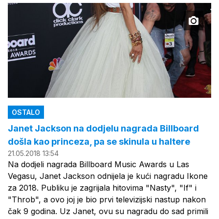
OSTALO
Janet Jackson na dodjelu nagrada Billboard
došla kao princeza, pa se skinula u haltere
21.05.2018 13:54
Na dodjeli nagrada Billboard Music Awards u Las
Vegasu, Janet Jackson odnijela je kući nagradu Ikone
za 2018. Publiku je zagrijala hitovima "Nasty", "If" i
"Throb", a ovo joj je bio prvi televizijski nastup nakon
čak 9 godina. Uz Janet, ovu su nagradu do sad primili