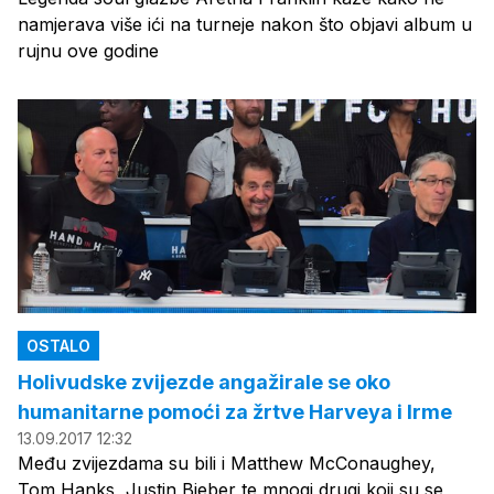
namjerava više ići na turneje nakon što objavi album u
rujnu ove godine
OSTALO
Holivudske zvijezde angažirale se oko
humanitarne pomoći za žrtve Harveya i Irme
13.09.2017 12:32
Među zvijezdama su bili i Matthew McConaughey,
Tom Hanks, Justin Bieber te mnogi drugi koji su se