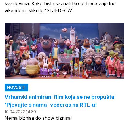
kvartovima. Kako biste saznali tko to trača zajedno
vikendom, kliknite 'SLJEDEĆA'
NOVOSTI
Vrhunski animirani film koja se ne propušta:
'Pjevajte s nama' večeras na RTL-u!
10.04.2022 14:30
Nema biznisa do show biznisa!