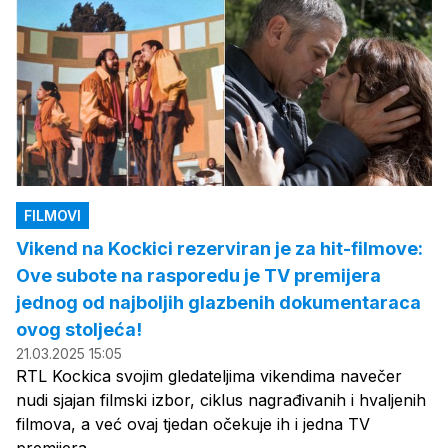
FILMOVI
Vikend na Kockici rezerviran je za hit-filmove:
Ove subote na rasporedu je TV premijera
jednog od najboljih glazbenih dokumentaraca
ovog stoljeća!
21.03.2025 15:05
RTL Kockica svojim gledateljima vikendima navečer
nudi sjajan filmski izbor, ciklus nagrađivanih i hvaljenih
filmova, a već ovaj tjedan očekuje ih i jedna TV