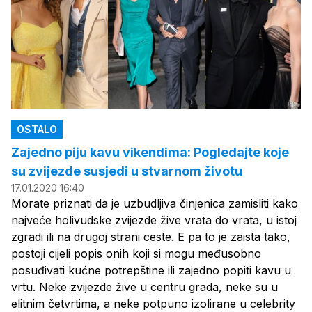
OSTALO
Zajedno piju kavu vikendima: Pogledajte koje
su zvijezde susjedi u stvarnom životu
17.01.2020 16:40
Morate priznati da je uzbudljiva činjenica zamisliti kako
najveće holivudske zvijezde žive vrata do vrata, u istoj
zgradi ili na drugoj strani ceste. E pa to je zaista tako,
postoji cijeli popis onih koji si mogu međusobno
posuđivati kućne potrepštine ili zajedno popiti kavu u
vrtu. Neke zvijezde žive u centru grada, neke su u
elitnim četvrtima, a neke potpuno izolirane u celebrity