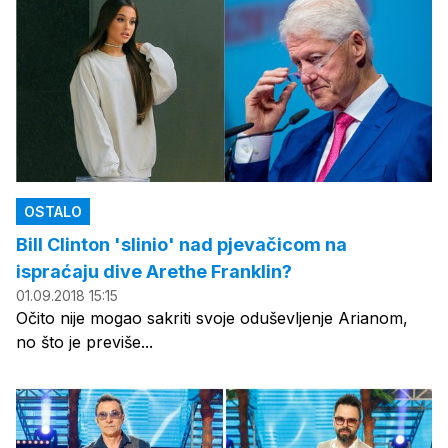
OSTALO
Bill Clinton 'slinio' nad pjevačicom na
ispraćaju dive Arethe Franklin?
01.09.2018 15:15
Očito nije mogao sakriti svoje oduševljenje Arianom,
no što je previše...