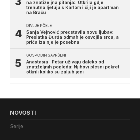
na znatiželjna pitanja:: Otkrila gdje
trenutno ljetuju s Karlom i čiji je apartman
na Braču
DIVLJE PČELE
Sanja Vejnović predstavila novu ljubav:
Preslatka Đurđa odmah je osvojila srca, a
priča iza nje je posebna!
GOSPODIN SAVRŠENI
Anastasia i Petar uživaju daleko od
znatiželjnih pogleda: Njihovi plesni pokreti
otkrili koliko su zaljubljeni
NOVOSTI
Serije