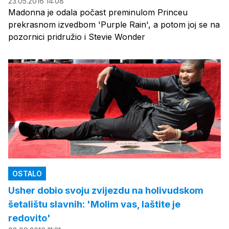
23.05.2016 14:08
Madonna je odala počast preminulom Princeu
prekrasnom izvedbom 'Purple Rain', a potom joj se na
pozornici pridružio i Stevie Wonder
OSTALO
Usher dobio svoju zvijezdu na holivudskom
šetalištu slavnih: 'Molim vas, laštite je
redovito'