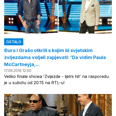
OSTALO
Đuro i Grašo otkrili s kojim bi svjetskim
zvijezdama voljeli zapjevati: 'Da vidim Paula
McCartneyja,...
17.06.2019 12:00
Veliko finale showa 'Zvijezde - ljetni hit' na rasporedu
je u subotu od 20:15 na RTL-u!