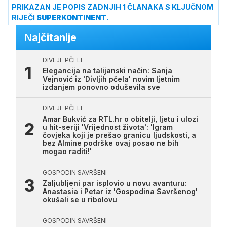
PRIKAZAN JE POPIS ZADNJIH 1 ČLANAKA S KLJUČNOM
RIJEČI
SUPERKONTINENT
.
Najčitanije
DIVLJE PČELE
Elegancija na talijanski način: Sanja
Vejnović iz 'Divljih pčela' novim ljetnim
izdanjem ponovno oduševila sve
DIVLJE PČELE
Amar Bukvić za RTL.hr o obitelji, ljetu i ulozi
u hit-seriji 'Vrijednost života': 'Igram
čovjeka koji je prešao granicu ljudskosti, a
bez Almine podrške ovaj posao ne bih
mogao raditi!'
GOSPODIN SAVRŠENI
Zaljubljeni par isplovio u novu avanturu:
Anastasia i Petar iz 'Gospodina Savršenog'
okušali se u ribolovu
GOSPODIN SAVRŠENI