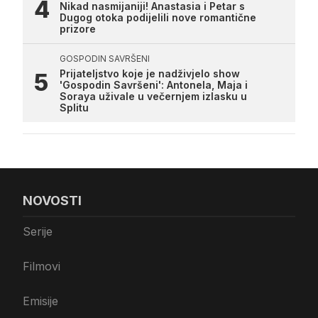
Nikad nasmijaniji! Anastasia i Petar s
Dugog otoka podijelili nove romantične
prizore
GOSPODIN SAVRŠENI
Prijateljstvo koje je nadživjelo show
'Gospodin Savršeni': Antonela, Maja i
Soraya uživale u večernjem izlasku u
Splitu
NOVOSTI
Serije
Filmovi
Emisije