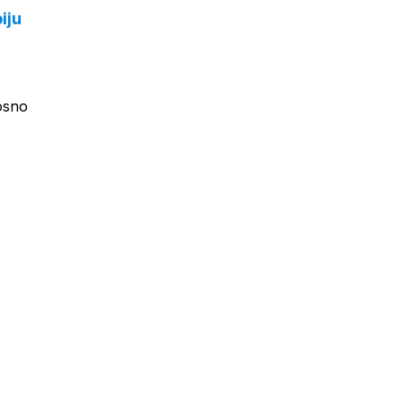
iju
.
osno