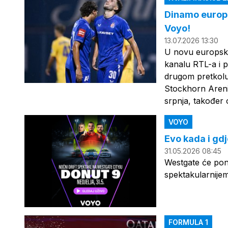
Dinamo europs
Voyo!
13.07.2026 13:30
U novu europsku
kanalu RTL-a i p
drugom pretkolu
Stockhorn Areni
srpnja, također 
VOYO
Evo kada i gdj
31.05.2026 08:45
Westgate će pono
spektakularnijem
FORMULA 1