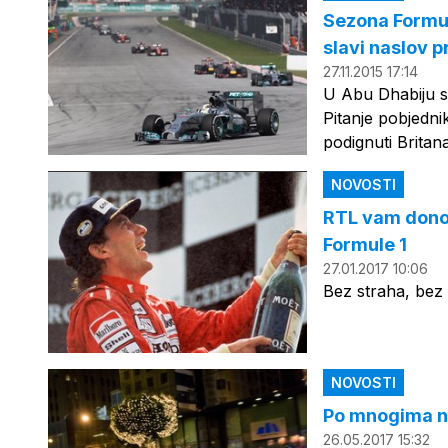
Sezona Formul
slavi naslov 
27.11.2015 17:14
U Abu Dhabiju s
Pitanje pobjedn
podignuti Britan
NOVOSTI
RTL vam donos
Formule 1
27.01.2017 10:06
Bez straha, bez 
NOVOSTI
Po mnogima na
26.05.2017 15:32