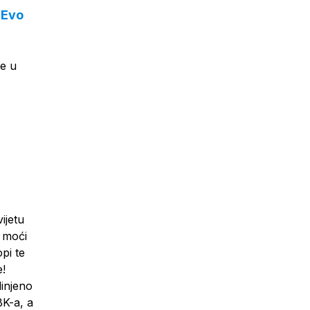
 Evo
e u
ijetu
i moći
pi te
e!
dinjeno
BK-a, a