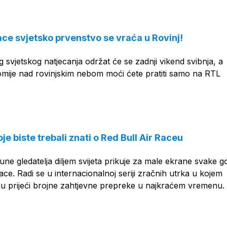
ace svjetsko prvenstvo se vraća u Rovinj!
 svjetskog natjecanja održat će se zadnji vikend svibnja, a
lomije nad rovinjskim nebom moći ćete pratiti samo na RTL
oje biste trebali znati o Red Bull Air Raceu
june gledatelja diljem svijeta prikuje za male ekrane svake g
ace. Radi se u internacionalnoj seriji zračnih utrka u kojem
baju prijeći brojne zahtjevne prepreke u najkraćem vremenu.