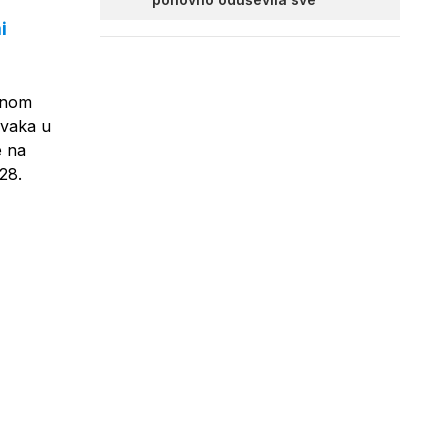
i
avnom
rvaka u
e na
28.