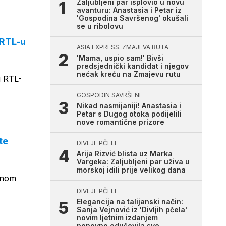
Zaljubljeni par isplovio u novu
avanturu: Anastasia i Petar iz
'Gospodina Savršenog' okušali
se u ribolovu
 RTL-u
ASIA EXPRESS: ZMAJEVA RUTA
'Mama, uspio sam!' Bivši
predsjednički kandidat i njegov
nećak kreću na Zmajevu rutu
u RTL-
GOSPODIN SAVRŠENI
Nikad nasmijaniji! Anastasia i
Petar s Dugog otoka podijelili
nove romantične prizore
te
DIVLJE PČELE
Arija Rizvić blista uz Marka
Vargeka: Zaljubljeni par uživa u
morskoj idili prije velikog dana
avnom
DIVLJE PČELE
Elegancija na talijanski način:
Sanja Vejnović iz 'Divljih pčela'
novim ljetnim izdanjem
ponovno oduševila sve