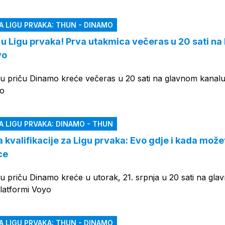
OGLAS
ZA LIGU PRVAKA: THUN - DINAMO
u Ligu prvaka! Prva utakmica večeras u 20 sati na
yo
 priču Dinamo kreće večeras u 20 sati na glavnom kanal
yo
ZA LIGU PRVAKA: DINAMO - THUN
kvalifikacije za Ligu prvaka: Evo gdje i kada može
ce
 priču Dinamo kreće u utorak, 21. srpnja u 20 sati na gl
platformi Voyo
ZA LIGU PRVAKA: THUN - DINAMO