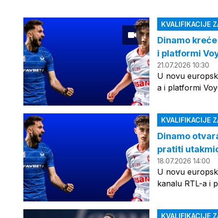
KVALIFIKACIJE 
Dinamo kreće 
i platformi Vo
21.07.2026 10:30
U novu europsku
a i platformi Vo
KVALIFIKACIJE 
Dinamo otvara 
pratiti utakmi
18.07.2026 14:00
U novu europsku
kanalu RTL-a i 
KVALIFIKACIJE 