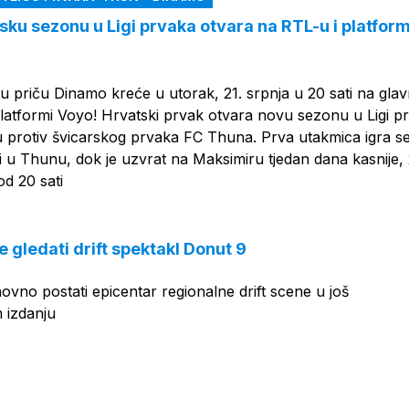
ku sezonu u Ligi prvaka otvara na RTL-u i platform
 priču Dinamo kreće u utorak, 21. srpnja u 20 sati na gl
latformi Voyo! Hrvatski prvak otvara novu sezonu u Ligi p
 protiv švicarskog prvaka FC Thuna. Prva utakmica igra s
 u Thunu, dok je uzvrat na Maksimiru tjedan dana kasnije, 
od 20 sati
e gledati drift spektakl Donut 9
vno postati epicentar regionalne drift scene u još
 izdanju