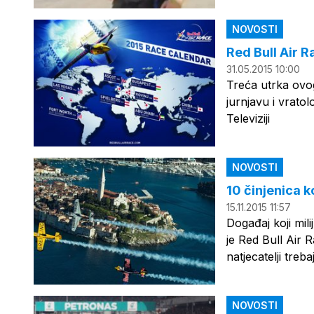
NOVOSTI
Red Bull Air R
31.05.2015 10:00
Treća utrka ovog
jurnjavu i vrato
Televiziji
NOVOSTI
10 činjenica k
15.11.2015 11:57
Događaj koji mili
je Red Bull Air R
natjecatelji tre
NOVOSTI