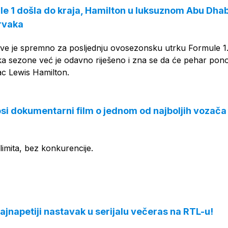
e 1 došla do kraja, Hamilton u luksuznom Abu Dhab
prvaka
ve je spremno za posljednju ovosezonsku utrku Formule 1
ika sezone već je odavno riješeno i zna se da će pehar pon
ac Lewis Hamilton.
i dokumentarni film o jednom od najboljih vozača
limita, bez konkurencije.
jnapetiji nastavak u serijalu večeras na RTL-u!