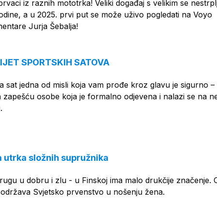
prvaci iz raznih mototrka! Veliki događaj s velikim se nestrp
odine, a u 2025. prvi put se može uživo pogledati na Voyo
entare Jurja Šebalja!
VIJET SPORTSKIH SATOVA
a sat jedna od misli koja vam prođe kroz glavu je sigurno 
i na zapešću osobe koja je formalno odjevena i nalazi se na n
.
 utrka složnih supružnika
prugu u dobru i zlu - u Finskoj ima malo drukčije značenje. 
 održava Svjetsko prvenstvo u nošenju žena.