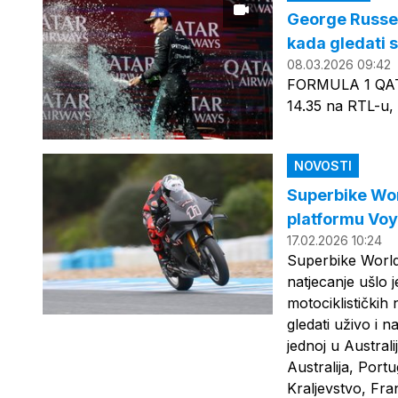
George Russel
kada gledati 
08.03.2026 09:42
FORMULA 1 QAT
14.35 na RTL-u,
NOVOSTI
Superbike Wor
platformu Voy
17.02.2026 10:24
Superbike Worl
natjecanje ušlo 
motociklističkih
gledati uživo i 
jednoj u Australi
Australija, Port
Kraljevstvo, Fran