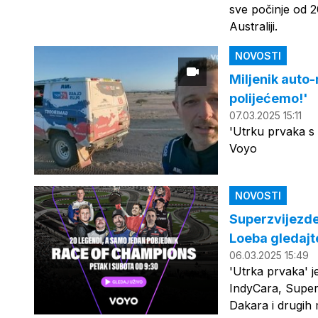
sve počinje od 20
Australiji.
NOVOSTI
Miljenik auto-
polijećemo!'
07.03.2025 15:11
'Utrku prvaka s
Voyo
NOVOSTI
Superzvijezde
Loeba gledajte
06.03.2025 15:49
'Utrka prvaka' j
IndyCara, Super
Dakara i drugih 