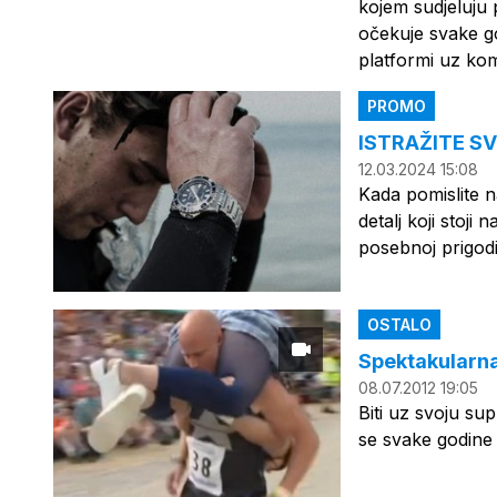
kojem sudjeluju 
očekuje svake g
platformi uz kom
PROMO
ISTRAŽITE S
12.03.2024 15:08
Kada pomislite n
detalj koji stoj
posebnoj prigodi
OSTALO
Spektakularna
08.07.2012 19:05
Biti uz svoju su
se svake godine