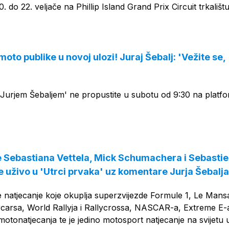
. do 22. veljače na Phillip Island Grand Prix Circuit trkališt
moto publike u novoj ulozi! Juraj Šebalj: 'Vežite se,
 Jurjem Šebaljem' ne propustite u subotu od 9:30 na platfo
 Sebastiana Vettela, Mick Schumachera i Sebasti
 uživo u 'Utrci prvaka' uz komentare Jurja Šebalja
e natjecanje koje okuplja superzvijezde Formule 1, Le Mans
carsa, World Rallyja i Rallycrossa, NASCAR-a, Extreme E-
motonatjecanja te je jedino motosport natjecanje na svijetu 