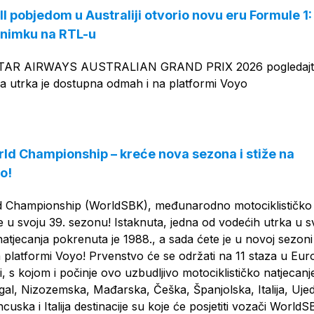
l pobjedom u Australiji otvorio novu eru Formule 1:
snimku na RTL-u
AR AIRWAYS AUSTRALIAN GRAND PRIX 2026 pogledajt
 a utrka je dostupna odmah i na platformi Voyo
ld Championship – kreće nova sezona i stiže na
o!
d Championship (WorldSBK), međunarodno motociklističko
je u svoju 39. sezonu! Istaknuta, jedna od vodećih utrka u sv
 natjecanja pokrenuta je 1988., a sada ćete je u novoj sezon
na platformi Voyo! Prvenstvo će se održati na 11 staza u Euro
ji, s kojom i počinje ovo uzbudljivo motociklističko natjecanj
ugal, Nizozemska, Mađarska, Češka, Španjolska, Italija, Uje
cuska i Italija destinacije su koje će posjetiti vozači WorldS