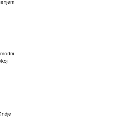
ljenjem
– modni
ekoj
Ondje