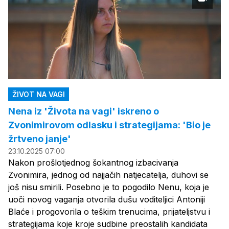
ŽIVOT NA VAGI
Nena iz 'Života na vagi' iskreno o
Zvonimirovom odlasku i strategijama: 'Bio je
žrtveno janje'
23.10.2025 07:00
Nakon prošlotjednog šokantnog izbacivanja
Zvonimira, jednog od najjačih natjecatelja, duhovi se
još nisu smirili. Posebno je to pogodilo Nenu, koja je
uoči novog vaganja otvorila dušu voditeljici Antoniji
Blaće i progovorila o teškim trenucima, prijateljstvu i
strategijama koje kroje sudbine preostalih kandidata