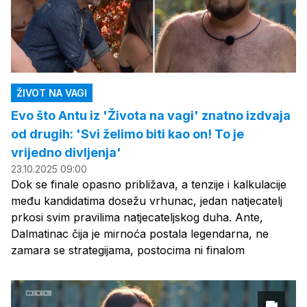
ŽIVOT NA VAGI
Evo što Antu iz 'Života na vagi' znatno izdvaja
od drugih: 'Svi želimo biti kao on! To je
vrijedno divljenja'
23.10.2025 09:00
Dok se finale opasno približava, a tenzije i kalkulacije
među kandidatima dosežu vrhunac, jedan natjecatelj
prkosi svim pravilima natjecateljskog duha. Ante,
Dalmatinac čija je mirnoća postala legendarna, ne
zamara se strategijama, postocima ni finalom