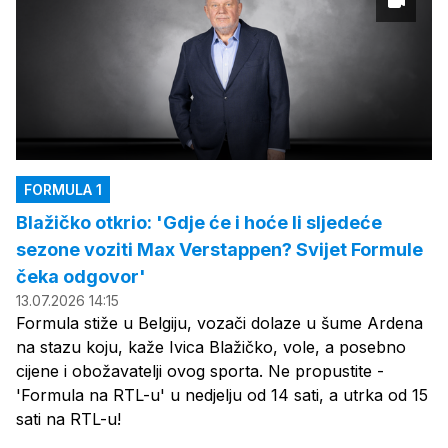
FORMULA 1
Blažičko otkrio: 'Gdje će i hoće li sljedeće
sezone voziti Max Verstappen? Svijet Formule
čeka odgovor'
13.07.2026 14:15
Formula stiže u Belgiju, vozači dolaze u šume Ardena
na stazu koju, kaže Ivica Blažičko, vole, a posebno
cijene i obožavatelji ovog sporta. Ne propustite -
'Formula na RTL-u' u nedjelju od 14 sati, a utrka od 15
sati na RTL-u!