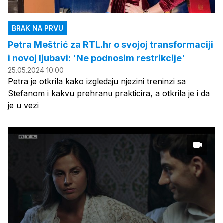
BRAK NA PRVU
Petra Meštrić za RTL.hr o svojoj transformaciji
i novoj ljubavi: 'Ne podnosim restrikcije'
25.05.2024 10:00
Petra je otkrila kako izgledaju njezini treninzi sa
Stefanom i kakvu prehranu prakticira, a otkrila je i da
je u vezi