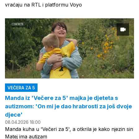
vraćaju na RTL i platformu Voyo
VEČERA ZA 5
Manda iz 'Večere za 5' majka je djeteta s
autizmom: 'On mi je dao hrabrosti za još dvoje
djece'
08.04.2026 18:00
Manda kuha u 'Večeri za 5', a otkrila je kako njezin sin
Matej ima autizam