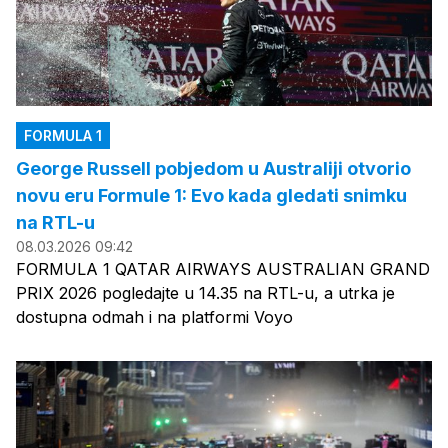
FORMULA 1
George Russell pobjedom u Australiji otvorio
novu eru Formule 1: Evo kada gledati snimku
na RTL-u
08.03.2026 09:42
FORMULA 1 QATAR AIRWAYS AUSTRALIAN GRAND
PRIX 2026 pogledajte u 14.35 na RTL-u, a utrka je
dostupna odmah i na platformi Voyo