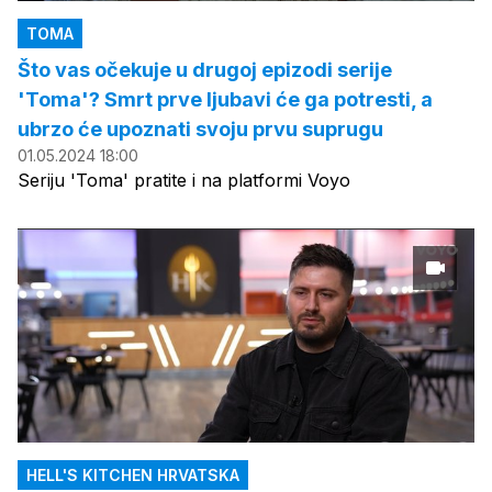
TOMA
Što vas očekuje u drugoj epizodi serije
'Toma'? Smrt prve ljubavi će ga potresti, a
ubrzo će upoznati svoju prvu suprugu
01.05.2024 18:00
Seriju 'Toma' pratite i na platformi Voyo
HELL'S KITCHEN HRVATSKA