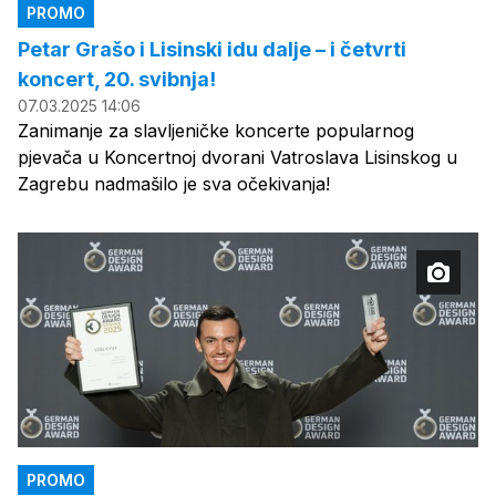
PROMO
Petar Grašo i Lisinski idu dalje – i četvrti
koncert, 20. svibnja!
07.03.2025 14:06
Zanimanje za slavljeničke koncerte popularnog
pjevača u Koncertnoj dvorani Vatroslava Lisinskog u
Zagrebu nadmašilo je sva očekivanja!
PROMO