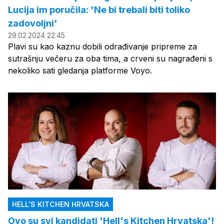
Lucija im poručila: 'Ne bi trebali biti toliko
zadovoljni'
29.02.2024 22:45
Plavi su kao kaznu dobili odrađivanje pripreme za
sutrašnju večeru za oba tima, a crveni su nagrađeni s
nekoliko sati gledanja platforme Voyo.
HELL'S KITCHEN HRVATSKA
Ovo su svi kandidati 'Hell's Kitchen Hrvatska'!