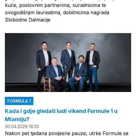
kuće, poslovnim partnerima, suradnicima te
ovogodišnjim laureatima, dobitnicima nagrada
Slobodne Dalmacije
FORMULA 1
Kada i gdje gledati ludi vikend Formule 1 u
Miamiju?
30.04.2026 16:30
Nakon pet tjedana povijesne pauze, utrke Formule se