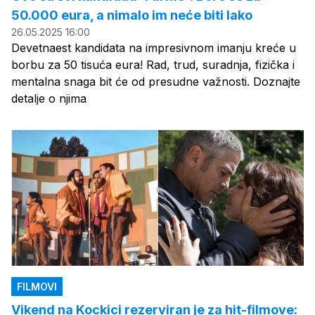
50.000 eura, a nimalo im neće biti lako
26.05.2025 16:00
Devetnaest kandidata na impresivnom imanju kreće u
borbu za 50 tisuća eura! Rad, trud, suradnja, fizička i
mentalna snaga bit će od presudne važnosti. Doznajte
detalje o njima
FILMOVI
Vikend na Kockici rezerviran je za hit-filmove: