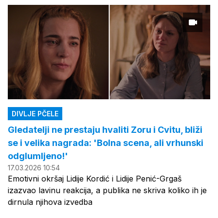
DIVLJE PČELE
Gledatelji ne prestaju hvaliti Zoru i Cvitu, bliži
se i velika nagrada: 'Bolna scena, ali vrhunski
odglumljeno!'
17.03.2026 10:54
Emotivni okršaj Lidije Kordić i Lidije Penić-Grgaš
izazvao lavinu reakcija, a publika ne skriva koliko ih je
dirnula njihova izvedba