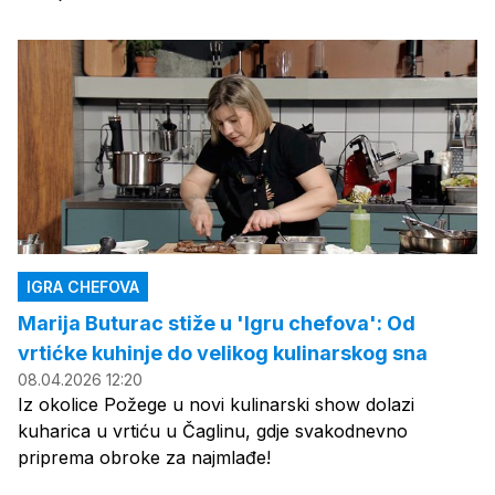
IGRA CHEFOVA
Marija Buturac stiže u 'Igru chefova': Od
vrtićke kuhinje do velikog kulinarskog sna
08.04.2026 12:20
Iz okolice Požege u novi kulinarski show dolazi
kuharica u vrtiću u Čaglinu, gdje svakodnevno
priprema obroke za najmlađe!