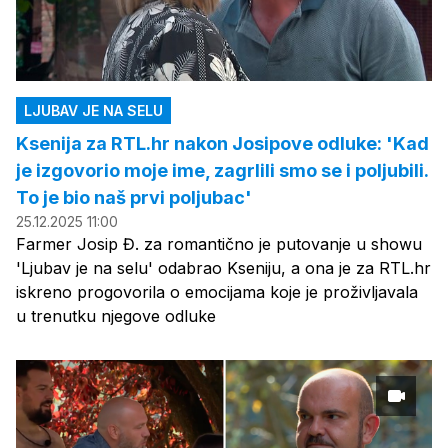
LJUBAV JE NA SELU
Ksenija za RTL.hr nakon Josipove odluke: 'Kad
je izgovorio moje ime, zagrlili smo se i poljubili.
To je bio naš prvi poljubac'
25.12.2025 11:00
Farmer Josip Đ. za romantično je putovanje u showu
'Ljubav je na selu' odabrao Kseniju, a ona je za RTL.hr
iskreno progovorila o emocijama koje je proživljavala
u trenutku njegove odluke