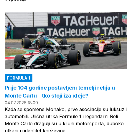
FORMULA 1
Prije 104 godine postavljeni temelji relija u
Monte Carlu – tko stoji iza ideje?
04.07.2026 18:00
Kada se spomene Monako, prve asocijacije su luksuz i
automobili. Ulična utrka Formule 1 i legendarni Reli
Monte Carlo dragulji su u kruni motorsporta, duboko
utkani u identitet kneževine