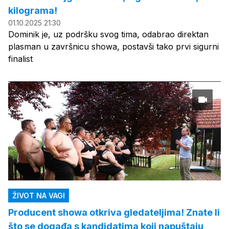
kilograma!
01.10.2025 21:30
Dominik je, uz podršku svog tima, odabrao direktan
plasman u završnicu showa, postavši tako prvi sigurni
finalist
ŽIVOT NA VAGI
Producent showa otkriva gledateljima! Znate li
što se događa s kandidatima koji napuštaju