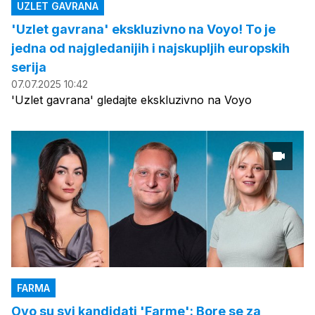
UZLET GAVRANA
'Uzlet gavrana' ekskluzivno na Voyo! To je
jedna od najgledanijih i najskupljih europskih
serija
07.07.2025 10:42
'Uzlet gavrana' gledajte ekskluzivno na Voyo
FARMA
Ovo su svi kandidati 'Farme': Bore se za