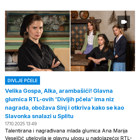
DIVLJE PČELE
Velika Gospa, Alka, arambašići! Glavna
glumica RTL-ovih 'Divljih pčela' ima niz
nagrada, obožava Sinj i otkriva kako se kao
Slavonka snalazi u Splitu
17.10.2025 13:49
Talentirana i nagrađivana mlada glumica Ana Marija
Veselčić utjelovila je glavnu ulogu u nadolazećoj RTL-