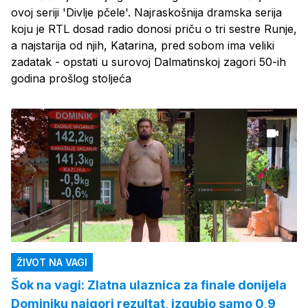
ovoj seriji 'Divlje pčele'. Najraskošnija dramska serija
koju je RTL dosad radio donosi priču o tri sestre Runje,
a najstarija od njih, Katarina, pred sobom ima veliki
zadatak - opstati u surovoj Dalmatinskoj zagori 50-ih
godina prošlog stoljeća
ŽIVOT NA VAGI
Šok na vagi: Zlatna ulaznica za finale donijela
Dominiku najgori rezultat, izgubio samo 0,9