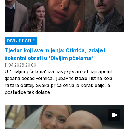
DIVLJE PČELE
Tjedan koji sve mijenja: Otkrića, izdaje i
šokantni obrati u 'Divljim pčelama'
11.04.2026 20:00
U 'Divljim pčelama' iza nas je jedan od najnapetijih
tjedana dosad -otmica, ljubavne izdaje i istina koja
razara obitelj. Svaka priča otišla je korak dalje, a
posljedice tek dolaze