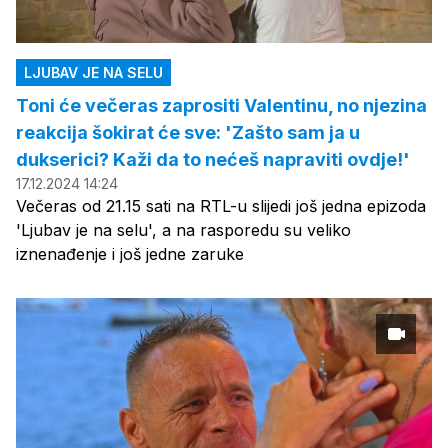
LJUBAV JE NA SELU
Toni će večeras zaprositi Valentinu, no njezina
reakcija šokirat će sve: 'Zašto sam ja u
dukserici? Kaži da to nećeš napraviti ovdje!'
17.12.2024 14:24
Večeras od 21.15 sati na RTL-u slijedi još jedna epizoda
'Ljubav je na selu', a na rasporedu su veliko
iznenađenje i još jedne zaruke