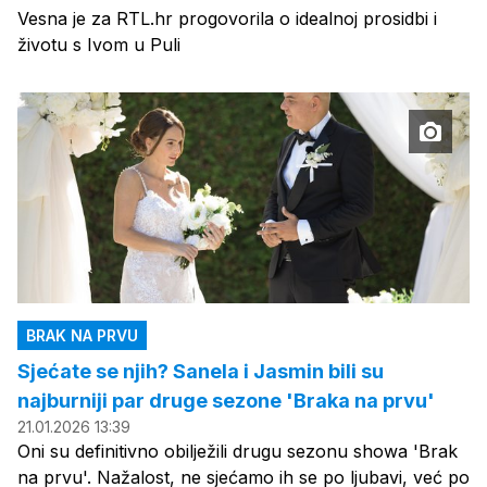
Vesna je za RTL.hr progovorila o idealnoj prosidbi i
životu s Ivom u Puli
BRAK NA PRVU
Sjećate se njih? Sanela i Jasmin bili su
najburniji par druge sezone 'Braka na prvu'
21.01.2026 13:39
Oni su definitivno obilježili drugu sezonu showa 'Brak
na prvu'. Nažalost, ne sjećamo ih se po ljubavi, već po