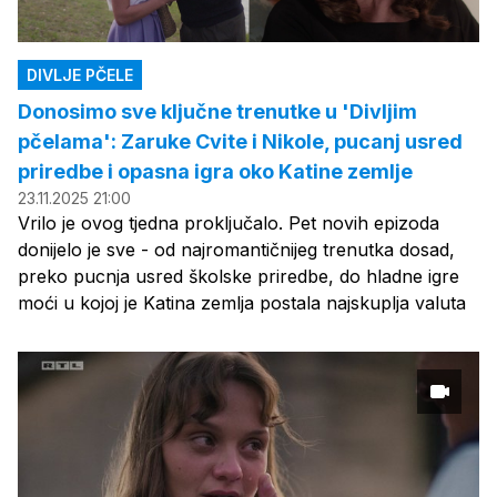
DIVLJE PČELE
Donosimo sve ključne trenutke u 'Divljim
pčelama': Zaruke Cvite i Nikole, pucanj usred
priredbe i opasna igra oko Katine zemlje
23.11.2025 21:00
Vrilo je ovog tjedna proključalo. Pet novih epizoda
donijelo je sve - od najromantičnijeg trenutka dosad,
preko pucnja usred školske priredbe, do hladne igre
moći u kojoj je Katina zemlja postala najskuplja valuta