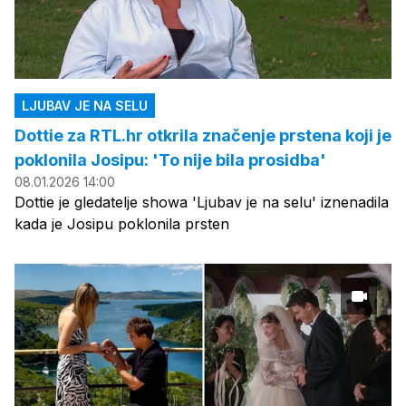
LJUBAV JE NA SELU
Dottie za RTL.hr otkrila značenje prstena koji je
poklonila Josipu: 'To nije bila prosidba'
08.01.2026 14:00
Dottie je gledatelje showa 'Ljubav je na selu' iznenadila
kada je Josipu poklonila prsten