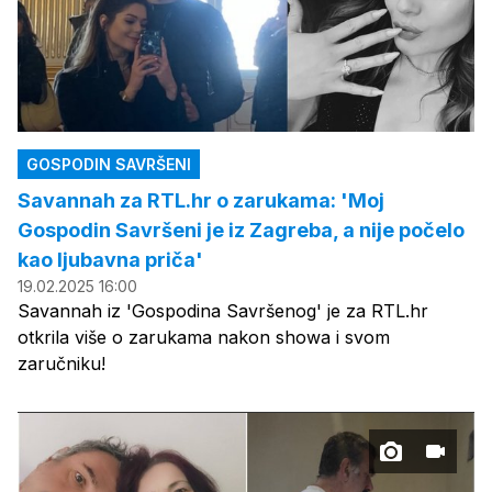
GOSPODIN SAVRŠENI
Savannah za RTL.hr o zarukama: 'Moj
Gospodin Savršeni je iz Zagreba, a nije počelo
kao ljubavna priča'
19.02.2025 16:00
Savannah iz 'Gospodina Savršenog' je za RTL.hr
otkrila više o zarukama nakon showa i svom
zaručniku!