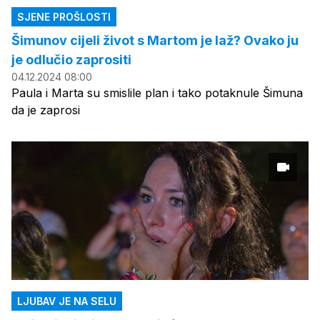
SJENE PROŠLOSTI
Šimunov cijeli život s Martom je laž? Ovako ju
je odlučio zaprositi
04.12.2024 08:00
Paula i Marta su smislile plan i tako potaknule Šimuna
da je zaprosi
LJUBAV JE NA SELU