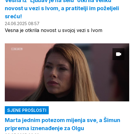
Vesna iz 'Ljubav je na selu' otkrila veliku
novost u vezi s Ivom, a pratitelji im poželjeli
sreću!
24.06.2025 08:57
Vesna je otkrila novost u svojoj vezi s Ivom
SJENE PROŠLOSTI
Marta jednim potezom mijenja sve, a Šimun
priprema iznenađenje za Olgu