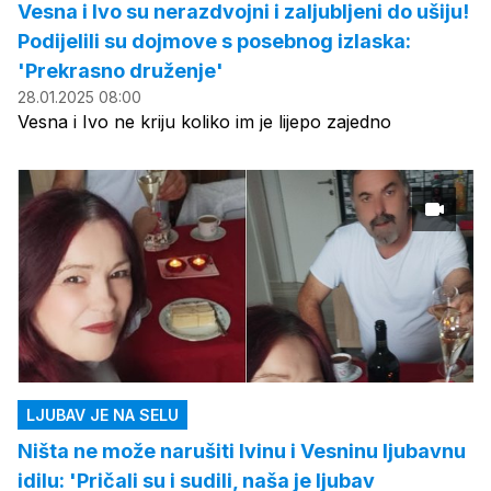
Vesna i Ivo su nerazdvojni i zaljubljeni do ušiju!
Podijelili su dojmove s posebnog izlaska:
'Prekrasno druženje'
28.01.2025 08:00
Vesna i Ivo ne kriju koliko im je lijepo zajedno
LJUBAV JE NA SELU
Ništa ne može narušiti Ivinu i Vesninu ljubavnu
idilu: 'Pričali su i sudili, naša je ljubav