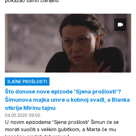
pokazao samo Danijelu
SJENE PROŠLOSTI
Što donose nove epizode 'Sjena prošlosti'?
Šimunova majka umre u kobnoj svađi, a Blanka
otkrije Mirinu tajnu
04.05.2025 09:00
U novim epizodama 'Sjena prošlosti' Šimun će se
morati suočiti s velikim gubitkom, a Marta će mu