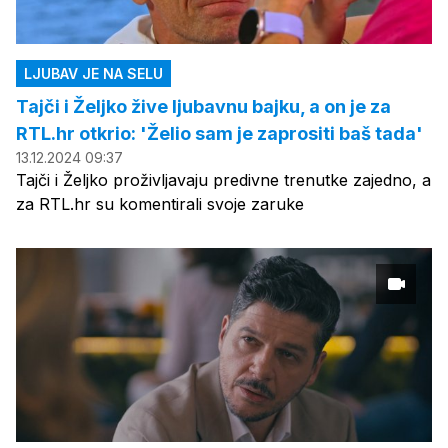
LJUBAV JE NA SELU
Tajči i Željko žive ljubavnu bajku, a on je za
RTL.hr otkrio: 'Želio sam je zaprositi baš tada'
13.12.2024 09:37
Tajči i Željko proživljavaju predivne trenutke zajedno, a
za RTL.hr su komentirali svoje zaruke