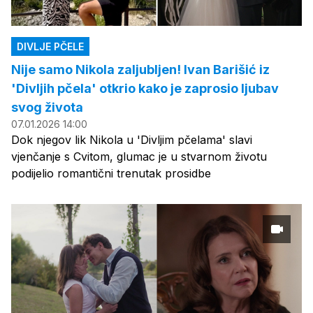
DIVLJE PČELE
Nije samo Nikola zaljubljen! Ivan Barišić iz
'Divljih pčela' otkrio kako je zaprosio ljubav
svog života
07.01.2026 14:00
Dok njegov lik Nikola u 'Divljim pčelama' slavi
vjenčanje s Cvitom, glumac je u stvarnom životu
podijelio romantični trenutak prosidbe