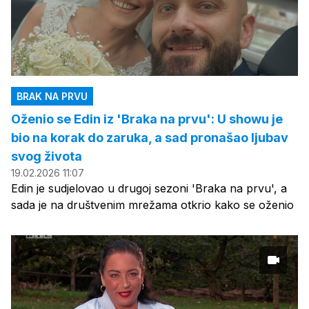
BRAK NA PRVU
Oženio se Edin iz 'Braka na prvu': U showu je
bio na korak do zaruka, a sad pronašao ljubav
svog života
19.02.2026 11:07
Edin je sudjelovao u drugoj sezoni 'Braka na prvu', a
sada je na društvenim mrežama otkrio kako se oženio