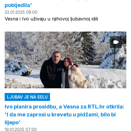
pobijedila'
22.01.2025 08:00
Vesna i Ivo uživaju u njihovoj ljubavnoj idili
LJUBAV JE NA SELU
Ivo planira prosidbu, a Vesna za RTL.hr otkrila:
'I da me zaprosi u krevetu u pidžami, bilo bi
lijepo'
19.01.2025 07:00