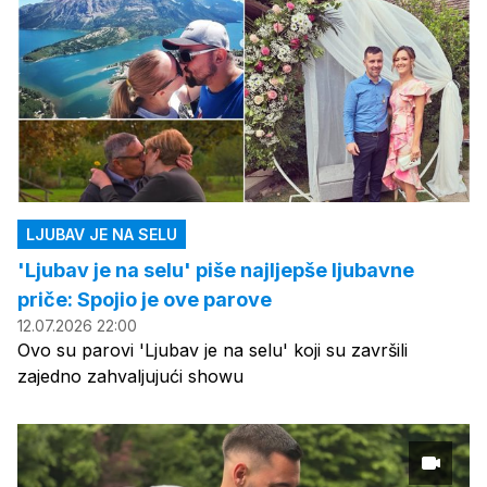
LJUBAV JE NA SELU
'Ljubav je na selu' piše najljepše ljubavne
priče: Spojio je ove parove
12.07.2026 22:00
Ovo su parovi 'Ljubav je na selu' koji su završili
zajedno zahvaljujući showu