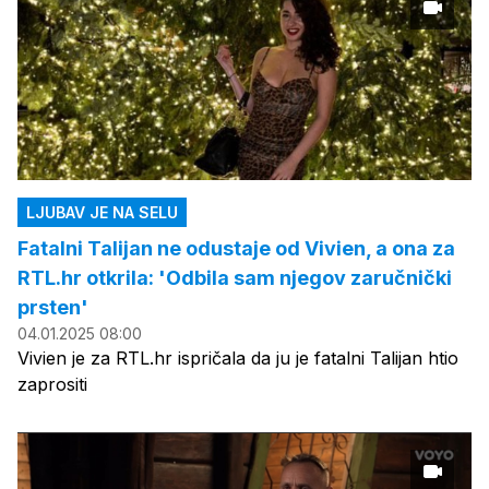
LJUBAV JE NA SELU
Fatalni Talijan ne odustaje od Vivien, a ona za
RTL.hr otkrila: 'Odbila sam njegov zaručnički
prsten'
04.01.2025 08:00
Vivien je za RTL.hr ispričala da ju je fatalni Talijan htio
zaprositi