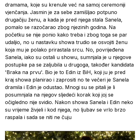
dramama, koje su krenule već na samoj ceremoniji
vjenčanja. Jasmin je za sebe zamišljao potpuno
drugačiju ženu, a kada je pred njega stala Sanela,
pomalo se razočarao zbog njezinih godina. Na
početku se nije ponio kako treba i zbog toga se par
udaljio, no u nastavku showa trudio se osvojiti ženu
koja mu je polako prirastala srcu. No, povrijeđena
Sanela, iako su ostali u showu, sumnjala je u njegove
postupke pa se zaljubila u drugoga, također kandidata
'Braka na prvu'. Bio je to Edin iz BiH, koji ju je pred
kraj showa planirao i zaprositi no te večeri je Sanela
dramila i Edin je odustao. Mnogi su se pitali je li
posumnjala na njegov sljedeći korak koji joj se
očigledno nije svidio. Nakon showa Sanela i Edin neko
su vrijeme živjeli i kod njega, no ljubav se vrlo brzo
raspala i sada se niti ne čuju