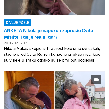
DIVLJE PČELE
ANKETA Nikola je napokon zaprosio Cvitu!
Mislite li da je rekla 'da'?
20.11.2025 20:45
Nikola Vukas skupio je hrabrost koju smo svi čekali,
stao je pred Cvitu Runje i konačno izrekao riječi koje
su visjele u zraku otkako su se prvi put pogledali