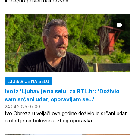
konačno pristati dati razvod
LJUBAV JE NA SELU
Ivo iz 'Ljubav je na selu' za RTL.hr: 'Doživio
sam srčani udar, oporavljam se...'
24.04.2025 07:00
Ivo Obreza u veljači ove godine doživio je srčani udar,
a otad je na bolovanju zbog oporavka