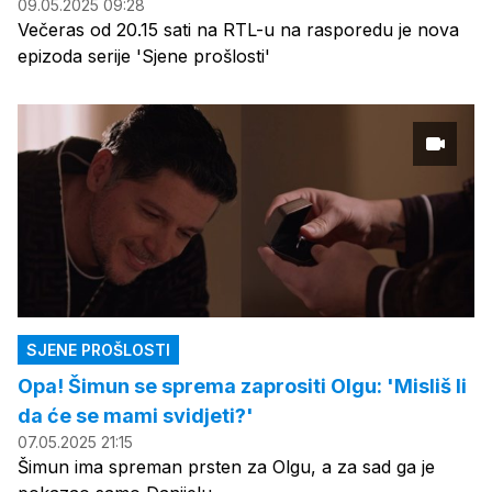
09.05.2025 09:28
Večeras od 20.15 sati na RTL-u na rasporedu je nova
epizoda serije 'Sjene prošlosti'
SJENE PROŠLOSTI
Opa! Šimun se sprema zaprositi Olgu: 'Misliš li
da će se mami svidjeti?'
07.05.2025 21:15
Šimun ima spreman prsten za Olgu, a za sad ga je