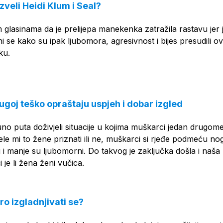
zveli Heidi Klum i Seal?
glasinama da je prelijepa manekenka zatražila rastavu jer j
ni se kako su ipak ljubomora, agresivnost i bijes presudili 
ku.
ugoj teško opraštaju uspjeh i dobar izgled
no puta doživjeli situacije u kojima muškarci jedan drugom
jele mi to žene priznati ili ne, muškarci si rjeđe podmeću no
i manje su ljubomorni. Do takvog je zaključka došla i naša 
i je li žena ženi vučica.
ro izgladnjivati se?