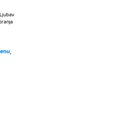
'Ljubav
iranja
ženu,