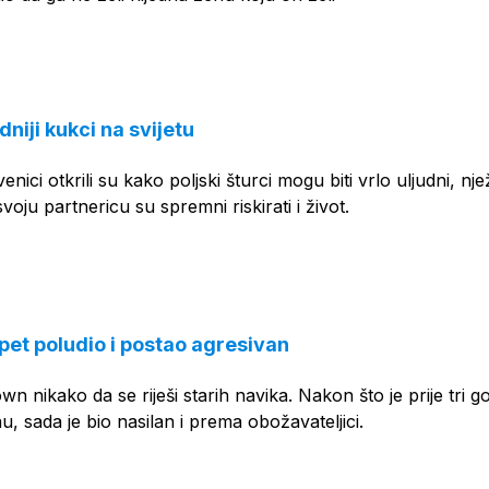
dniji kukci na svijetu
enici otkrili su kako poljski šturci mogu biti vrlo uljudni, njež
svoju partnericu su spremni riskirati i život.
pet poludio i postao agresivan
n nikako da se riješi starih navika. Nakon što je prije tri g
, sada je bio nasilan i prema obožavateljici.