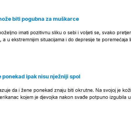
može biti pogubna za muškarce
poželjno imati pozitivnu sliku o sebi i voljeti se, svako pretje
 a u ekstremnijim situacijama i do depresije te poremećaja li
ponekad ipak nisu nježniji spol
uje da i žene ponekad znaju biti okrutne. Na svojoj je koži
merikanac kojem je djevojka nakon svađe potpuno izgubila 