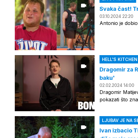
Svaka čast! Tr
03.10.2024 22:20
Antonio je dobio
HELL'S KITCHE
Dragomir za RT
baku'
02.02.2024 14:00
Dragomir Matijevi
pokazati što zn
LJUBAV JE NA S
Ivan izbacio 