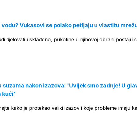
OGLAS
ča vodu? Vukasovi se polako petljaju u vlastitu mrežu
rudi djelovati usklađeno, pukotine u njihovoj obrani postaju 
 u suzama nakon izazova: 'Uvijek smo zadnje! U gla
m kući'
jte kako je protekao veliki izazov i koje probleme imaju ka