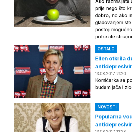
Ako razmišljate 
prije nego što kr
dobro, no ako im
gladovanjem ste 
postoji mogućnost
potražite struč
OSTALO
Ellen otkrila 
antidepresivi
13.08.2017 21:20
Komičarka se pod
budem jača i zloč
NOVOSTI
Popularna vodi
antidepresiv
13.08.2017 13:28