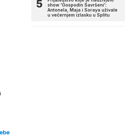
show 'Gospodin Savršeni':
Antonela, Maja i Soraya uživale
u večernjem izlasku u Splitu
i
tebe