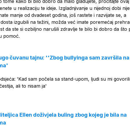
o tome kako bi bilo dobro da malo gladujete, pročitajte ovaj
enete u realizaciju te ideje. Izgladnjivanje u nijednoj dobi nije
ate manje od dvadeset godina, još rastete i razvijate se, a
dosta izgubili na težini, možda već imate poremećaj prehra
 da ste si ozbiljno narušili zdravlje te bilo bi dobro da što p
nu pomoć.
dugo čuvanu tajnu: ''Zbog bullyinga sam završila na
ma'
sjeća: 'Kad sam počela sa stand-upom, ljudi su mi govorili
estija, ali to nisam ja'
teljica Ellen doživjela buling zbog kojeg je bila na
ima