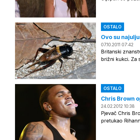
OSTALO
Ovo su najulju
07.10.2011 07:42
Britanski znanstv
brižni kukci. Za 
OSTALO
Chris Brown o
24.02.2012 10:38
Pjevač Chris Brow
pretukao Rihannu