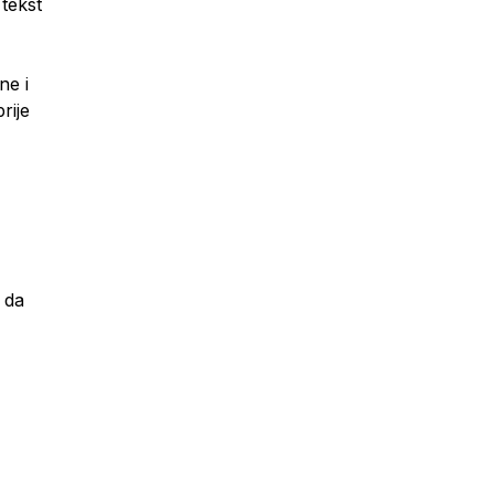
 tekst
ne i
rije
 da