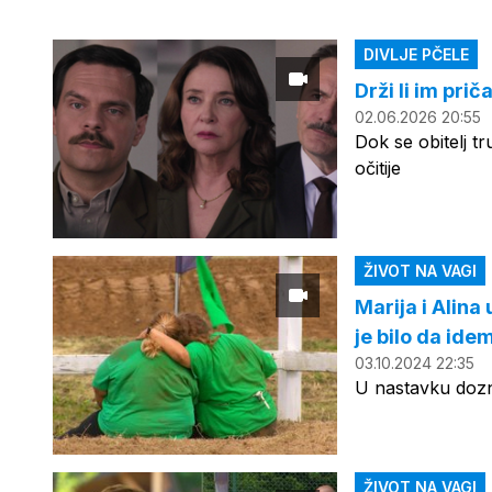
DIVLJE PČELE
Drži li im pri
02.06.2026 20:55
Dok se obitelj t
očitije
ŽIVOT NA VAGI
Marija i Alina
je bilo da ide
03.10.2024 22:35
U nastavku dozna
ŽIVOT NA VAGI