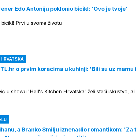
ener Edo Antoniju poklonio bicikl: 'Ovo je tvoje'
 bicikl! Prvi u svome životu
N HRVATSKA
L.hr o prvim koracima u kuhinji: 'Bili su uz mamu i
ć u showu 'Hell's Kitchen Hrvatska' želi steći iskustvo, ali 
a
ELU
Tihanu, a Branko Smilju iznenadio romantikom: 'Za 