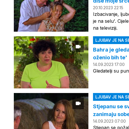
diše moje srce
20.10.2023 22:15
Izbacivanje, lju
je na selu'. Cije
na televiziji.
LJUBAV JE NA S
Bahra je gleda
oženio bih te'
14.09.2023 17:00
Gledatelji su pun
LJUBAV JE NA S
Stjepanu se s
zanimaju sob
14.09.2023 07:00
Stjepan se požal