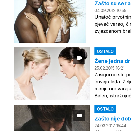
Zašto su se ra
04.09.2012 10:59
Unatoč prvotnim 
pjevač varao, či
zvjezdanom bra
OSTALO
Žene jedna dr
25.02.2015 18:21
Zasigurno ste pu
čuvaju leđa. Žel
manje ogovaraju 
Balen, istražujuć
OSTALO
Zašto nije dob
24.03.2017 15:44