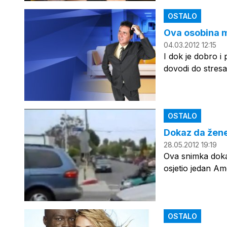
OSTALO
Ova osobina 
04.03.2012 12:15
I dok je dobro i 
dovodi do stresa,
OSTALO
Dokaz da žene 
28.05.2012 19:19
Ova snimka dokaz
osjetio jedan A
OSTALO