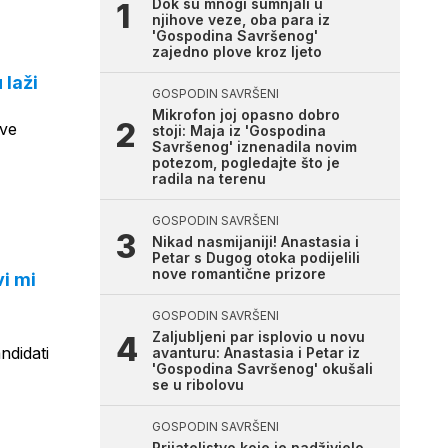
Dok su mnogi sumnjali u
njihove veze, oba para iz
'Gospodina Savršenog'
zajedno plove kroz ljeto
 laži
GOSPODIN SAVRŠENI
Mikrofon joj opasno dobro
sve
stoji: Maja iz 'Gospodina
Savršenog' iznenadila novim
potezom, pogledajte što je
radila na terenu
GOSPODIN SAVRŠENI
Nikad nasmijaniji! Anastasia i
Petar s Dugog otoka podijelili
nove romantične prizore
vi mi
GOSPODIN SAVRŠENI
Zaljubljeni par isplovio u novu
ndidati
avanturu: Anastasia i Petar iz
'Gospodina Savršenog' okušali
se u ribolovu
GOSPODIN SAVRŠENI
Prijateljstvo koje je nadživjelo