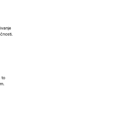
rivanje
čnosti.
 to
um.