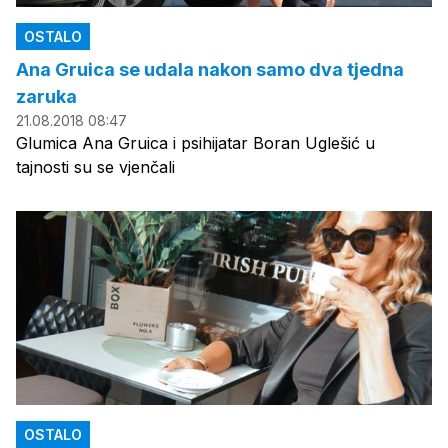
OSTALO
Ana Gruica se udala nakon samo dva tjedna
zaruka
21.08.2018 08:47
Glumica Ana Gruica i psihijatar Boran Uglešić u
tajnosti su se vjenčali
OSTALO