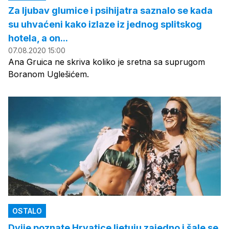
Za ljubav glumice i psihijatra saznalo se kada
su uhvaćeni kako izlaze iz jednog splitskog
hotela, a on...
07.08.2020 15:00
Ana Gruica ne skriva koliko je sretna sa suprugom
Boranom Uglešićem.
OSTALO
Dvije poznate Hrvatice ljetuju zajedno i šale se