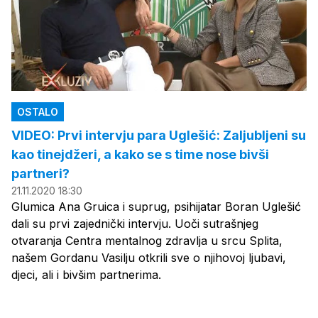
OSTALO
VIDEO: Prvi intervju para Uglešić: Zaljubljeni su
kao tinejdžeri, a kako se s time nose bivši
partneri?
21.11.2020 18:30
Glumica Ana Gruica i suprug, psihijatar Boran Uglešić
dali su prvi zajednički intervju. Uoči sutrašnjeg
otvaranja Centra mentalnog zdravlja u srcu Splita,
našem Gordanu Vasilju otkrili sve o njihovoj ljubavi,
djeci, ali i bivšim partnerima.