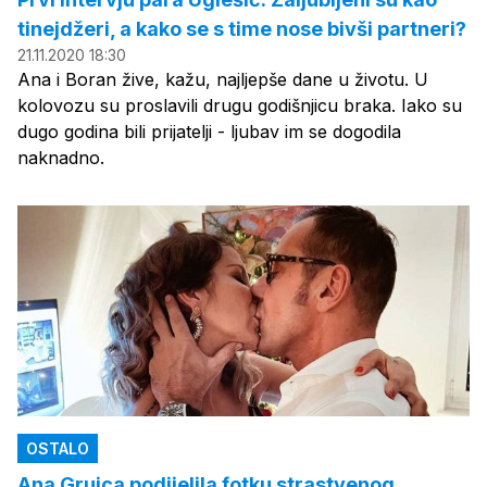
tinejdžeri, a kako se s time nose bivši partneri?
21.11.2020 18:30
Ana i Boran žive, kažu, najljepše dane u životu. U
kolovozu su proslavili drugu godišnjicu braka. Iako su
dugo godina bili prijatelji - ljubav im se dogodila
naknadno.
OSTALO
Ana Gruica podijelila fotku strastvenog