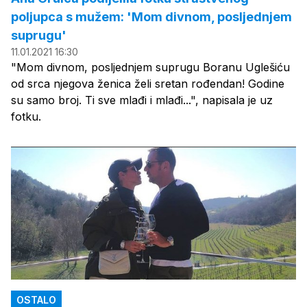
poljupca s mužem: 'Mom divnom, posljednjem
suprugu'
11.01.2021 16:30
"Mom divnom, posljednjem suprugu Boranu Uglešiću
od srca njegova ženica želi sretan rođendan! Godine
su samo broj. Ti sve mlađi i mlađi...", napisala je uz
fotku.
OSTALO