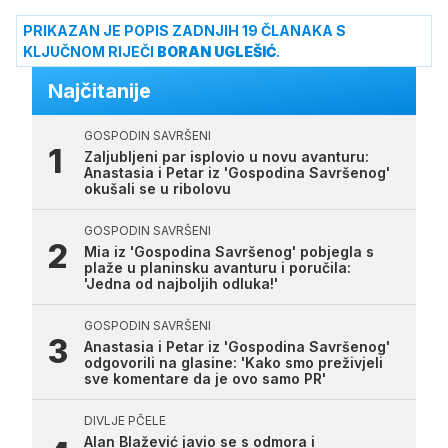
PRIKAZAN JE POPIS ZADNJIH 19 ČLANAKA S
KLJUČNOM RIJEČI
BORAN UGLEŠIĆ
.
Najčitanije
GOSPODIN SAVRŠENI
Zaljubljeni par isplovio u novu avanturu:
Anastasia i Petar iz 'Gospodina Savršenog'
okušali se u ribolovu
GOSPODIN SAVRŠENI
Mia iz 'Gospodina Savršenog' pobjegla s
plaže u planinsku avanturu i poručila:
'Jedna od najboljih odluka!'
GOSPODIN SAVRŠENI
Anastasia i Petar iz 'Gospodina Savršenog'
odgovorili na glasine: 'Kako smo preživjeli
sve komentare da je ovo samo PR'
DIVLJE PČELE
Alan Blažević javio se s odmora i