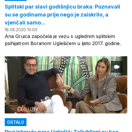
Splitski par slavi godišnjicu braka: Poznavali
su se godinama prije nego je zaiskrilo, a
vjenčali samo...
18.08.2020 10:00
Ana Gruica započela je vezu s uglednim splitskim
psihijatrom Boranom Uglešićem u ljeto 2017. godine.
OSTALO
Prvi intervju para Uglešić: Zaljubljeni su kao