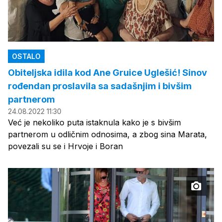
OSTALO
Obiteljska idila kod Ane Gruice Uglešić! Sinov
rođendan proslavila sa sadašnjim i bivšim
partnerom
24.08.2022 11:30
Već je nekoliko puta istaknula kako je s bivšim
partnerom u odličnim odnosima, a zbog sina Marata,
povezali su se i Hrvoje i Boran