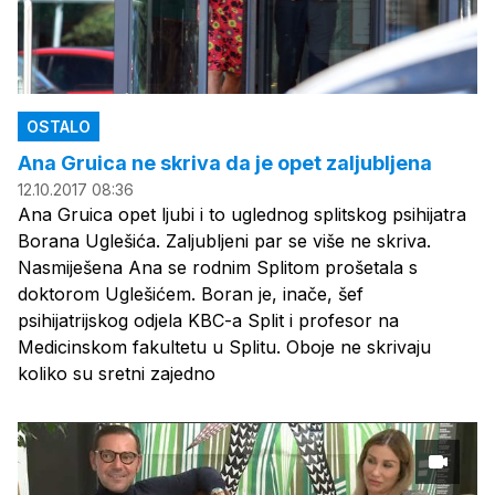
OSTALO
Ana Gruica ne skriva da je opet zaljubljena
12.10.2017 08:36
Ana Gruica opet ljubi i to uglednog splitskog psihijatra
Borana Uglešića. Zaljubljeni par se više ne skriva.
Nasmiješena Ana se rodnim Splitom prošetala s
doktorom Uglešićem. Boran je, inače, šef
psihijatrijskog odjela KBC-a Split i profesor na
Medicinskom fakultetu u Splitu. Oboje ne skrivaju
koliko su sretni zajedno