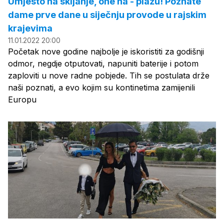
Umjesto na skijanje, one na - plažu! Poznate
dame prve dane u siječnju provode u rajskim
krajevima
11.01.2022 20:00
Početak nove godine najbolje je iskoristiti za godišnji
odmor, negdje otputovati, napuniti baterije i potom
zaploviti u nove radne pobjede. Tih se postulata drže
naši poznati, a evo kojim su kontinetima zamijenili
Europu