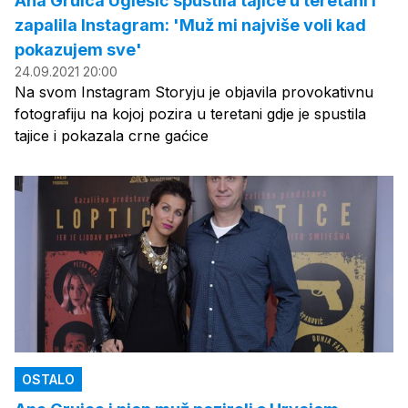
Ana Gruica Uglešić spustila tajice u teretani i
zapalila Instagram: 'Muž mi najviše voli kad
pokazujem sve'
24.09.2021 20:00
Na svom Instagram Storyju je objavila provokativnu
fotografiju na kojoj pozira u teretani gdje je spustila
tajice i pokazala crne gaćice
OSTALO