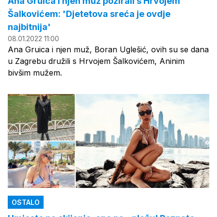
Ana Gruica i njen muž pozirali s Hrvojem
Šalkovićem: 'Djetetova sreća je ovdje
najbitnija'
08.01.2022 11:00
Ana Gruica i njen muž, Boran Uglešić, ovih su se dana
u Zagrebu družili s Hrvojem Šalkovićem, Aninim
bivšim mužem.
OSTALO