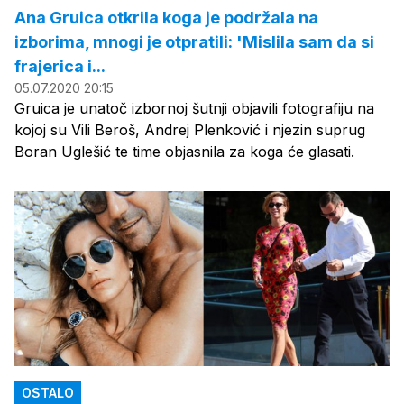
Ana Gruica otkrila koga je podržala na
izborima, mnogi je otpratili: 'Mislila sam da si
frajerica i...
05.07.2020 20:15
Gruica je unatoč izbornoj šutnji objavili fotografiju na
kojoj su Vili Beroš, Andrej Plenković i njezin suprug
Boran Uglešić te time objasnila za koga će glasati.
OSTALO