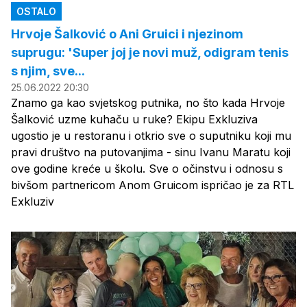
OSTALO
Hrvoje Šalković o Ani Gruici i njezinom
suprugu: 'Super joj je novi muž, odigram tenis
s njim, sve...
25.06.2022 20:30
Znamo ga kao svjetskog putnika, no što kada Hrvoje
Šalković uzme kuhaču u ruke? Ekipu Exkluziva
ugostio je u restoranu i otkrio sve o suputniku koji mu
pravi društvo na putovanjima - sinu Ivanu Maratu koji
ove godine kreće u školu. Sve o očinstvu i odnosu s
bivšom partnericom Anom Gruicom ispričao je za RTL
Exkluziv