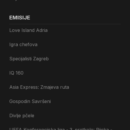
EMISIJE
Love Island Adria
Igra chefova
Specijalisti Zagreb
IQ 160
Asia Express: Zmajeva ruta
Gospodin Savršeni
Divlje pčele
UEFA Konferencijska liga - 3. pretkolo: Rijeka -