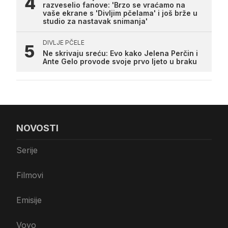
razveselio fanove: 'Brzo se vraćamo na
vaše ekrane s 'Divljim pčelama' i još brže u
studio za nastavak snimanja'
DIVLJE PČELE
Ne skrivaju sreću: Evo kako Jelena Perčin i
Ante Gelo provode svoje prvo ljeto u braku
NOVOSTI
Serije
Filmovi
Emisije
Voyo