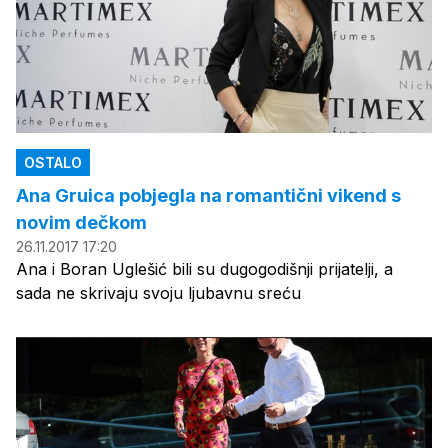
OSTALO
Ana Gruica pobjegla na romantični vikend s
novim dečkom
26.11.2017 17:20
Ana i Boran Uglešić bili su dugogodišnji prijatelji, a
sada ne skrivaju svoju ljubavnu sreću