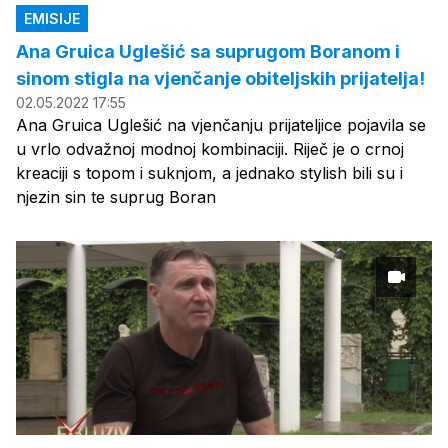
EMISIJE
Ana Gruica Uglešić sa suprugom Boranom i
sinom stigla na vjenčanje obiteljskih prijatelja!
02.05.2022 17:55
Ana Gruica Uglešić na vjenčanju prijateljice pojavila se
u vrlo odvažnoj modnoj kombinaciji. Riječ je o crnoj
kreaciji s topom i suknjom, a jednako stylish bili su i
njezin sin te suprug Boran