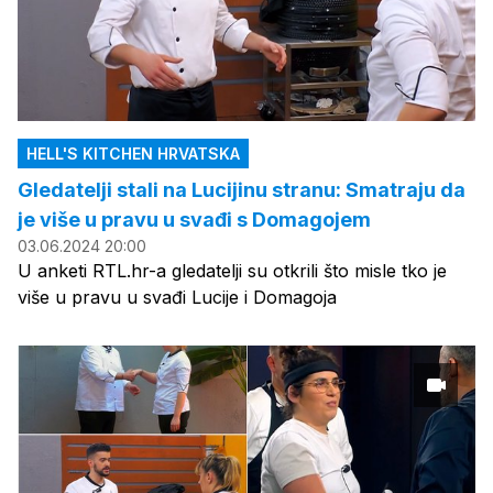
HELL'S KITCHEN HRVATSKA
Gledatelji stali na Lucijinu stranu: Smatraju da
je više u pravu u svađi s Domagojem
03.06.2024 20:00
U anketi RTL.hr-a gledatelji su otkrili što misle tko je
više u pravu u svađi Lucije i Domagoja