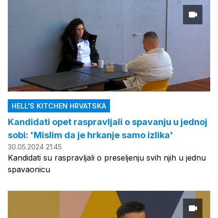
HELL'S KITCHEN HRVATSKA
Kandidati opet raspravljali o spavanju u jednoj
sobi: 'Mislim da je hrkanje samo izlika'
30.05.2024 21:45
Kandidati su raspravljali o preseljenju svih njih u jednu
spavaonicu