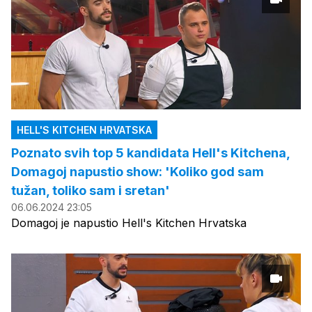
HELL'S KITCHEN HRVATSKA
Poznato svih top 5 kandidata Hell's Kitchena,
Domagoj napustio show: 'Koliko god sam
tužan, toliko sam i sretan'
06.06.2024 23:05
Domagoj je napustio Hell's Kitchen Hrvatska