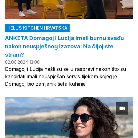
HELL'S KITCHEN HRVATSKA
ANKETA Domagoj i Lucija imali burnu svađu
nakon neuspješnog izazova: Na čijoj ste
strani?
02.06.2024 13:00
Domagoj i Lucija našli su se u raspravi nakon što su
kandidati imali neuspješan servis tijekom kojeg je
Domagoj bio zamjenik šefa kuhinje