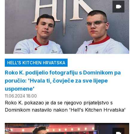
HELL'S KITCHEN HRVATSKA
Roko K. podijelio fotografiju s Dominikom pa
poručio: 'Hvala ti, čovječe za sve lijepe
uspomene'
11.06.2024 18:00
Roko K. pokazao je da se njegovo prijateljstvo s
Dominikom nastavilo nakon 'Hell's Kitchen Hrvatska'