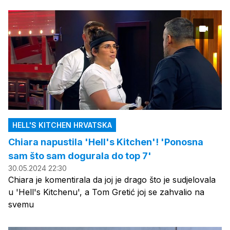
HELL'S KITCHEN HRVATSKA
Chiara napustila 'Hell's Kitchen'! 'Ponosna
sam što sam dogurala do top 7'
30.05.2024 22:30
Chiara je komentirala da joj je drago što je sudjelovala
u 'Hell's Kitchenu', a Tom Gretić joj se zahvalio na
svemu