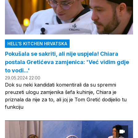
HELL'S KITCHEN HRVATSKA
Pokušala se sakriti, ali nije uspjela! Chiara
postala Gretićeva zamjenica: 'Već vidim gdje
to vodi...'
29.05.2024 22:00
Dok su neki kandidati komentirali da su spremni
preuzeti ulogu zamjenika šefa kuhinje, Chiara je
priznala da nije za to, ali joj je Tom Gretić dodijelio tu
funkciju