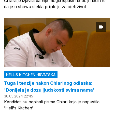
Chiara je izjavila da nije mogla ispasti na bolji način te
da je u showu stekla prijatelje za cijeli život
HELL'S KITCHEN HRVATSKA
Tuga i tenzije nakon Chiarinog odlaska:
'Donijela je dozu ljudskosti svima nama'
30.05.2024 22:45
Kandidati su napisali pisma Chiari koja je napustila
'Hell's Kitchen'