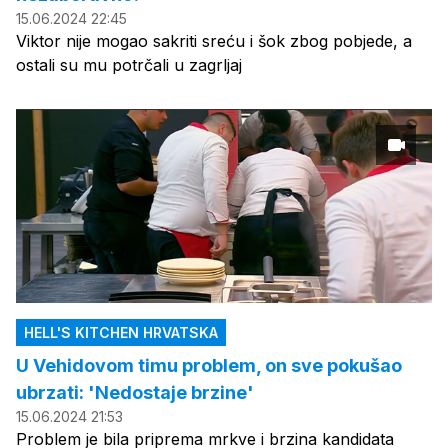
15.06.2024 22:45
Viktor nije mogao sakriti sreću i šok zbog pobjede, a
ostali su mu potrčali u zagrljaj
HELL'S KITCHEN HRVATSKA
U Vehidovom timu problem, on sve pokušao
ubrzati: 'Nedostaje brzine'
15.06.2024 21:53
Problem je bila priprema mrkve i brzina kandidata