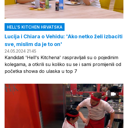
HELL'S KITCHEN HRVATSKA
Lucija i Chiara o Vehidu: 'Ako netko želi izbaciti
sve, mislim da je to on'
24.05.2024 21:45
Kandidati 'Hell's Kitchena' raspravljali su o pojedinim
kolegama, a otkrili su koliko su se i sami promijenili od
početka showa do ulaska u top 7