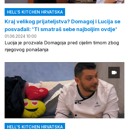
HELL'S KITCHEN HRVATSKA
Kraj velikog prijateljstva? Domagoj i Lucija se
posvađali: 'Ti smatraš sebe najboljim ovdje'
01.06.2024 10:00
Lucija je prozvala Domagoja pred cijelim timom zbog
njegovog ponašanja
HELL'S KITCHEN HRVATSKA