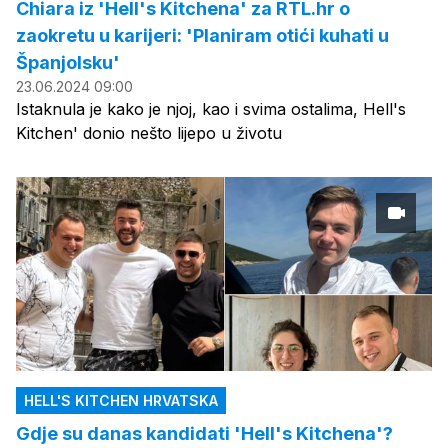
Chiara iz 'Hell's Kitchena' za RTL.hr o
zaokretu u karijeri: 'Planiram otići kuhati u
Španjolsku'
23.06.2024 09:00
Istaknula je kako je njoj, kao i svima ostalima, Hell's
Kitchen' donio nešto lijepo u životu
HELL'S KITCHEN HRVATSKA
Gdje su danas kandidati 'Hell's Kitchena'?