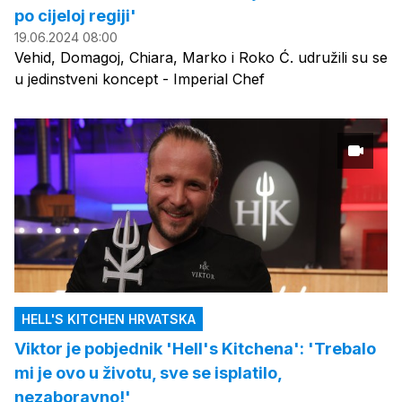
po cijeloj regiji'
19.06.2024 08:00
Vehid, Domagoj, Chiara, Marko i Roko Ć. udružili su se
u jedinstveni koncept - Imperial Chef
HELL'S KITCHEN HRVATSKA
Viktor je pobjednik 'Hell's Kitchena': 'Trebalo
mi je ovo u životu, sve se isplatilo,
nezaboravno!'