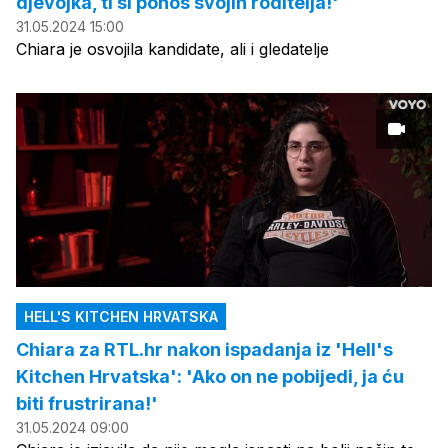
djevojka, ti si ponos svojih roditelja!'
31.05.2024 15:00
Chiara je osvojila kandidate, ali i gledatelje
HELL'S KITCHEN HRVATSKA
Chiara za RTL.hr nakon ispadanja iz 'Hell's
Kitchen Hrvatska': 'Ako on ne pobijedi, ja ću
biti frustrirana!'
31.05.2024 09:00