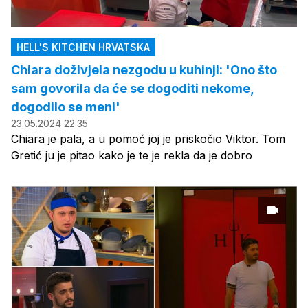
HELL'S KITCHEN HRVATSKA
Chiara doživjela nezgodu u kuhinji: 'Ono što
sam govorila da će se dogoditi nekome,
dogodilo se meni'
23.05.2024 22:35
Chiara je pala, a u pomoć joj je priskočio Viktor. Tom
Gretić ju je pitao kako je te je rekla da je dobro