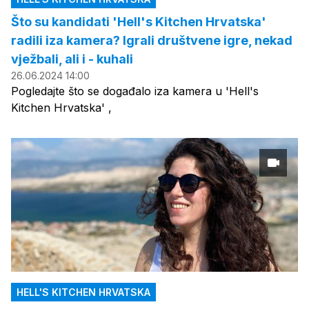
Što su kandidati 'Hell's Kitchen Hrvatska'
radili iza kamera? Igrali društvene igre, nekad
vježbali, ali i - kuhali
26.06.2024 14:00
Pogledajte što se događalo iza kamera u 'Hell's
Kitchen Hrvatska' ,
HELL'S KITCHEN HRVATSKA