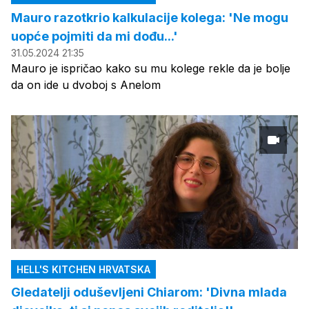
Mauro razotkrio kalkulacije kolega: 'Ne mogu
uopće pojmiti da mi dođu...'
31.05.2024 21:35
Mauro je ispričao kako su mu kolege rekle da je bolje
da on ide u dvoboj s Anelom
HELL'S KITCHEN HRVATSKA
Gledatelji oduševljeni Chiarom: 'Divna mlada