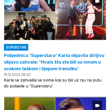
SUPERSTAR
Pobjednica 'Superstara' Karla objavila dirljivu
objavu zahvale: 'Hvala što ste bili sa mnom u
svakom teškom i lijepom trenutku'
16.12.2024 08:43
Karla se zahvalila se svima koji su bili uz nju na putu
do pobjede u 'Superstaru'