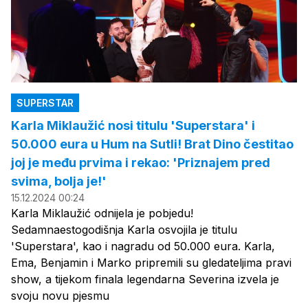
SUPERSTAR
Karla Miklaužić nosi titulu 'Superstara' i
50.000 eura u Hum na Sutli! Brat Dino čestitao
joj je među prvima i rekao: 'Priznajem pred
svima, bolja je!'
15.12.2024 00:24
Karla Miklaužić odnijela je pobjedu!
Sedamnaestogodišnja Karla osvojila je titulu
'Superstara', kao i nagradu od 50.000 eura. Karla,
Ema, Benjamin i Marko pripremili su gledateljima pravi
show, a tijekom finala legendarna Severina izvela je
svoju novu pjesmu