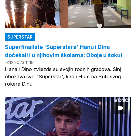
SUPERSTAR
Superfinaliste 'Superstara' Hanu i Dina
dočekali i u njihovim školama: Oboje u šoku!
13.12.2023 11:19
Hana i Dino zvijezde su svojih rodnih gradova. Sinj
obožava svoj 'Superstar', kao i Hum na Sutli svog
rokera Dinu