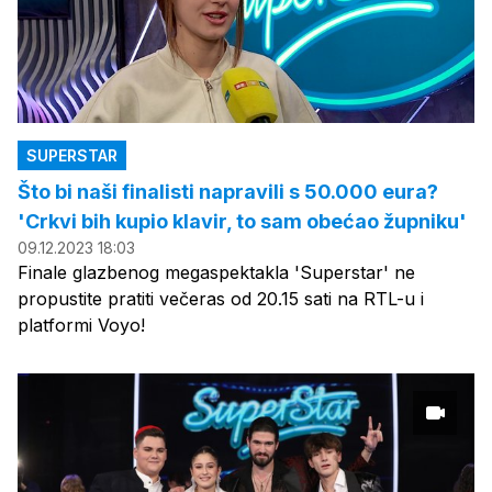
SUPERSTAR
Što bi naši finalisti napravili s 50.000 eura?
'Crkvi bih kupio klavir, to sam obećao župniku'
09.12.2023 18:03
Finale glazbenog megaspektakla 'Superstar' ne
propustite pratiti večeras od 20.15 sati na RTL-u i
platformi Voyo!