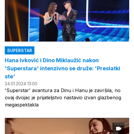
SUPERSTAR
Hana Ivković i Dino Miklaužić nakon
'Superstara' intenzivno se druže: 'Preslatki
ste'
24.01.2024 13:00
'Superstar' avantura za Dinu i Hanu je završila, no
ovaj dvojac je prijateljstvo nastavio izvan glazbenog
megaspektakla