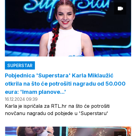
SUPERSTAR
Pobjednica 'Superstara' Karla Miklaužić
otkrila na što će potrošiti nagradu od 50.000
eura: 'Imam planove...'
16.12.2024 09:39
Karla je ispričala za RTL.hr na što će potrošiti
novčanu nagradu od pobjede u 'Superstaru'