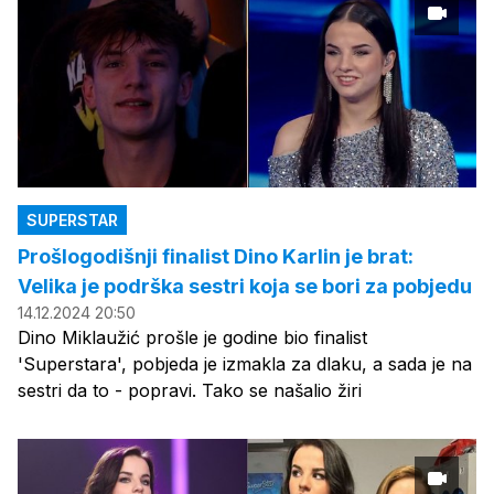
SUPERSTAR
Prošlogodišnji finalist Dino Karlin je brat:
Velika je podrška sestri koja se bori za pobjedu
14.12.2024 20:50
Dino Miklaužić prošle je godine bio finalist
'Superstara', pobjeda je izmakla za dlaku, a sada je na
sestri da to - popravi. Tako se našalio žiri