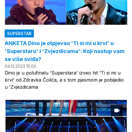
SUPERSTAR
ANKETA Dino je otpjevao 'Ti si mi u krvi' u
'Superstaru' i 'Zvjezdicama': Koji nastup vam
se više sviđa?
04.12.2023 15:00
Dino je u polufinalu 'Superstara' izveo hit 'Ti si mi u
krvi' od Zdravka Čolića, a s tom pjesmom je pobijedio
u 'Zvjezdicama