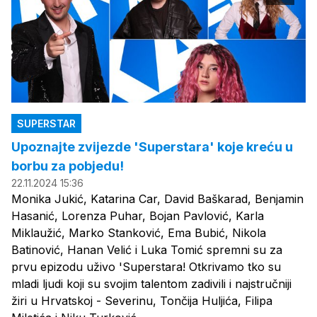
SUPERSTAR
Upoznajte zvijezde 'Superstara' koje kreću u
borbu za pobjedu!
22.11.2024 15:36
Monika Jukić, Katarina Car, David Baškarad, Benjamin
Hasanić, Lorenza Puhar, Bojan Pavlović, Karla
Miklaužić, Marko Stanković, Ema Bubić, Nikola
Batinović, Hanan Velić i Luka Tomić spremni su za
prvu epizodu uživo 'Superstara! Otkrivamo tko su
mladi ljudi koji su svojim talentom zadivili i najstručniji
žiri u Hrvatskoj - Severinu, Tončija Huljića, Filipa