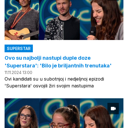
SUPERSTAR
Ovo su najbolji nastupi duple doze
'Superstara': 'Bilo je briljantnih trenutaka'
11.11.2024 13:00
Ovi kandidati su u subotnjoj i nedjeljnoj epizodi
'Superstara' osvojili žiri svojim nastupima