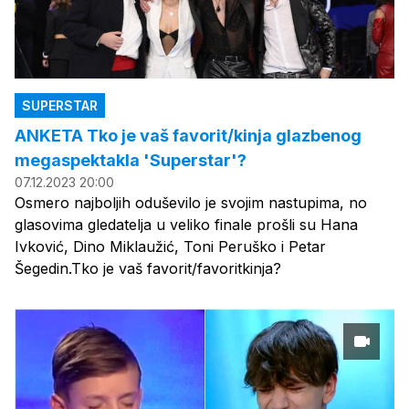
SUPERSTAR
ANKETA Tko je vaš favorit/kinja glazbenog
megaspektakla 'Superstar'?
07.12.2023 20:00
Osmero najboljih oduševilo je svojim nastupima, no
glasovima gledatelja u veliko finale prošli su Hana
Ivković, Dino Miklaužić, Toni Peruško i Petar
Šegedin.Tko je vaš favorit/favoritkinja?