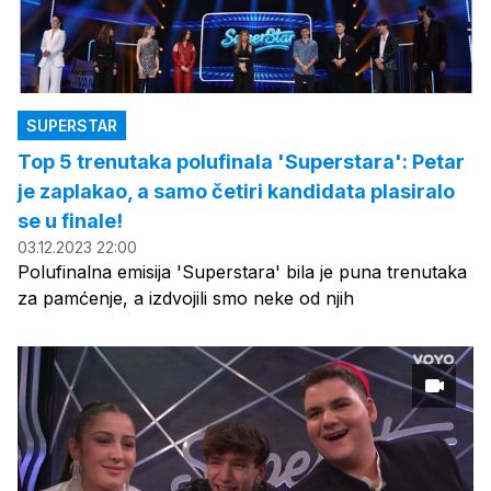
SUPERSTAR
Top 5 trenutaka polufinala 'Superstara': Petar
je zaplakao, a samo četiri kandidata plasiralo
se u finale!
03.12.2023 22:00
Polufinalna emisija 'Superstara' bila je puna trenutaka
za pamćenje, a izdvojili smo neke od njih