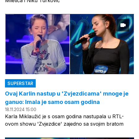
Miletića i Niku Turković
SUPERSTAR
Ovaj Karlin nastup u 'Zvjezdicama' mnoge je
ganuo: Imala je samo osam godina
18.11.2024 15:00
Karla Miklaužić je s osam godina nastupala u RTL-
ovom showu 'Zvjezdice' zajedno sa svojim bratom