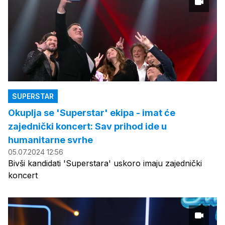
SUPERSTAR
Okuplja se 'Superstar' ekipa - imat će
zajednički koncert: Sav prihod ide u
humanitarne svrhe
05.07.2024 12:56
Bivši kandidati 'Superstara' uskoro imaju zajednički
koncert