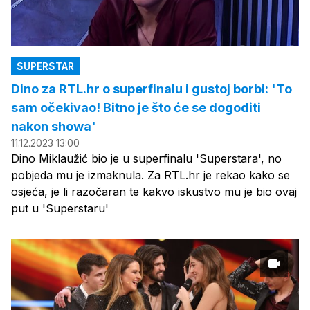
SUPERSTAR
Dino za RTL.hr o superfinalu i gustoj borbi: 'To
sam očekivao! Bitno je što će se dogoditi
nakon showa'
11.12.2023 13:00
Dino Miklaužić bio je u superfinalu 'Superstara', no
pobjeda mu je izmaknula. Za RTL.hr je rekao kako se
osjeća, je li razočaran te kakvo iskustvo mu je bio ovaj
put u 'Superstaru'