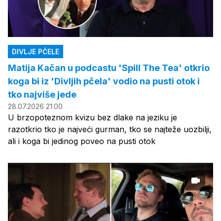
DIVLJE PČELE
Matija Kačan u podcastu 'Spill The Tea' otkrio
koga bi iz 'Divljih pčela' vodio na pusti otok i
tko najviše jede
28.07.2026 21:00
U brzopoteznom kvizu bez dlake na jeziku je
razotkrio tko je najveći gurman, tko se najteže uozbilji,
ali i koga bi jedinog poveo na pusti otok