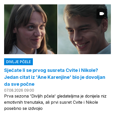
DIVLJE PČELE
Sjećate li se prvog susreta Cvite i Nikole?
Jedan citat iz 'Ane Karenjine' bio je dovoljan
da sve počne
07.08.2026 09:00
Prva sezona 'Divljih pčela' gledateljima je donijela niz
emotivnih trenutaka, ali prvi susret Cvite i Nikole
posebno se izdvojio