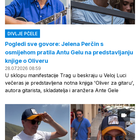
DIVLJE PČELE
Pogledi sve govore: Jelena Perčin s
osmijehom pratila Antu Gelu na predstavljanju
knjige o Oliveru
28.07.2026 08:59
U sklopu manifestacije Trag u beskraju u Veloj Luci
večeras je predstavljena notna knjiga 'Oliver za gitaru',
autora gitarista, skladatelja i aranžera Ante Gele