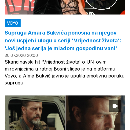
VOYO
Supruga Amara Bukvića ponosna na njegov
novi uspjeh i ulogu u seriji 'Vrijednost života':
'Još jedna serija je mladom gospodinu vani'
30.07.2026 20:00
Skandinavski hit 'Vrijednost života' o UN-ovim
mirovnjacima u ratnoj Bosni stigao je na platformu
Voyo, a Alma Bukvić javno je uputila emotivnu poruku
suprugu