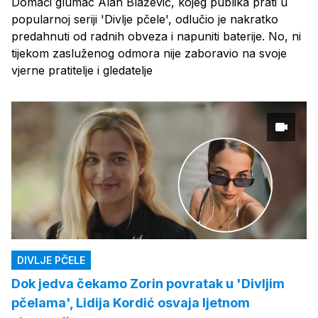
Domaći glumac Alan Blažević, kojeg publika prati u
popularnoj seriji 'Divlje pčele', odlučio je nakratko
predahnuti od radnih obveza i napuniti baterije. No, ni
tijekom zasluženog odmora nije zaboravio na svoje
vjerne pratitelje i gledatelje
DIVLJE PČELE
Dok jedva čekamo Zorin povratak u 'Divljim
pčelama', Lidija Kordić osvaja ljetnom