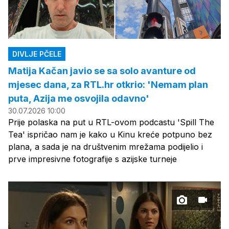
DIVLJE PČELE
Matija Kačan javio se sa solo avanture od
mjesec dana, za RTL.hr otkrio: 'Nemam plan
puta, Azija me osvojila odavno'
30.07.2026 10:00
Prije polaska na put u RTL-ovom podcastu 'Spill The
Tea' ispričao nam je kako u Kinu kreće potpuno bez
plana, a sada je na društvenim mrežama podijelio i
prve impresivne fotografije s azijske turneje