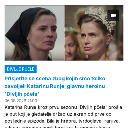
DIVLJE PČELE
Prisjetite se scena zbog kojih smo toliko
zavoljeli Katarinu Runje, glavnu heroinu
'Divljih pčela'
06.08.2026 21:00
Katarina Runje kroz prvu sezonu 'Divljih pčela' prošla
je put koji je gledatelje držao uz ekran od prve do
posljednje epizode. Bila je hrabra, tvrdoglava, ranjiva,
odana i spremna nositi teret koji bi mnoge slomio