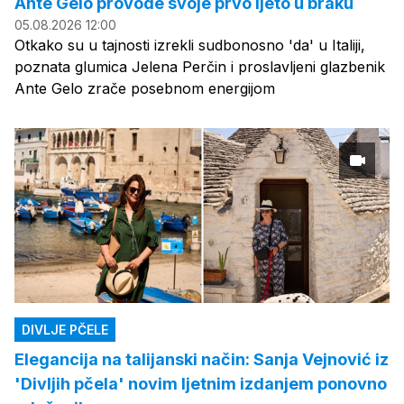
Ante Gelo provode svoje prvo ljeto u braku
05.08.2026 12:00
Otkako su u tajnosti izrekli sudbonosno 'da' u Italiji,
poznata glumica Jelena Perčin i proslavljeni glazbenik
Ante Gelo zrače posebnom energijom
DIVLJE PČELE
Elegancija na talijanski način: Sanja Vejnović iz
'Divljih pčela' novim ljetnim izdanjem ponovno