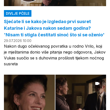
DIVLJE PČELE
Sjećate li se kako je izgledao prvi susret
Katarine i Jakova nakon sedam godina?
'Nisam ti stigla čestitati sinoć što si se oženio'
29.07.2026 10:00
Nakon dugo očekivanog povratka u rodno Vrilo, koji
je mještanima donio više pitanja nego odgovora, Jakov
Vukas suočio se s duhovima prošlosti tijekom noćnog
susreta