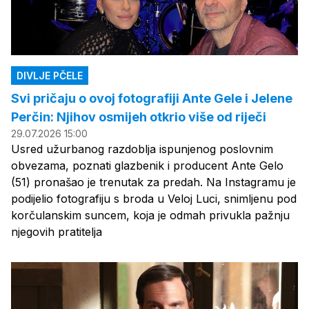
DIVLJE PČELE
Svi pričaju o ovoj fotografiji Ante Gele i Jelene
Perčin: Njihov osmijeh otkrio više od riječi
29.07.2026 15:00
Usred užurbanog razdoblja ispunjenog poslovnim
obvezama, poznati glazbenik i producent Ante Gelo
(51) pronašao je trenutak za predah. Na Instagramu je
podijelio fotografiju s broda u Veloj Luci, snimljenu pod
korčulanskim suncem, koja je odmah privukla pažnju
njegovih pratitelja