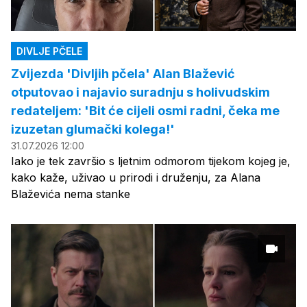
DIVLJE PČELE
Zvijezda 'Divljih pčela' Alan Blažević
otputovao i najavio suradnju s holivudskim
redateljem: 'Bit će cijeli osmi radni, čeka me
izuzetan glumački kolega!'
31.07.2026 12:00
Iako je tek završio s ljetnim odmorom tijekom kojeg je,
kako kaže, uživao u prirodi i druženju, za Alana
Blaževića nema stanke