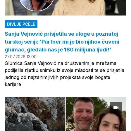
DIVLJE PČELE
Sanja Vejnović prisjetila se uloge u poznatoj
turskoj seriji: 'Partner mi je bio njihov čuveni
glumac, gledalo nas je 180 milijuna ljudi!'
27.07.2026 13:00
Glumica Sanja Vejnović na društvenim je mrežama
podijelila rijetku snimku iz svoje mladosti te se prisjetila
jednog od najzanimljivijih projekata svoje bogate
karijere