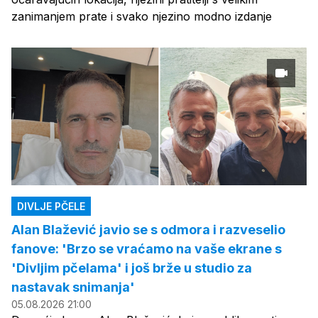
zanimanjem prate i svako njezino modno izdanje
DIVLJE PČELE
Alan Blažević javio se s odmora i razveselio
fanove: 'Brzo se vraćamo na vaše ekrane s
'Divljim pčelama' i još brže u studio za
nastavak snimanja'
05.08.2026 21:00