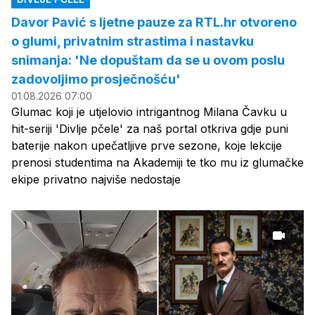
Davor Pavić s ljetne pauze za RTL.hr otvoreno
o glumi, privatnim strastima i nastavku
snimanja: 'Ne dopuštam da se u ovom poslu
zadovoljimo prosječnošću'
01.08.2026 07:00
Glumac koji je utjelovio intrigantnog Milana Čavku u
hit-seriji 'Divlje pčele' za naš portal otkriva gdje puni
baterije nakon upečatljive prve sezone, koje lekcije
prenosi studentima na Akademiji te tko mu iz glumačke
ekipe privatno najviše nedostaje