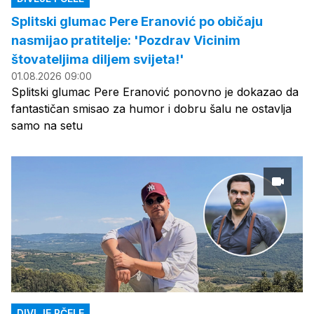
Splitski glumac Pere Eranović po običaju
nasmijao pratitelje: 'Pozdrav Vicinim
štovateljima diljem svijeta!'
01.08.2026 09:00
Splitski glumac Pere Eranović ponovno je dokazao da
fantastičan smisao za humor i dobru šalu ne ostavlja
samo na setu
DIVLJE PČELE