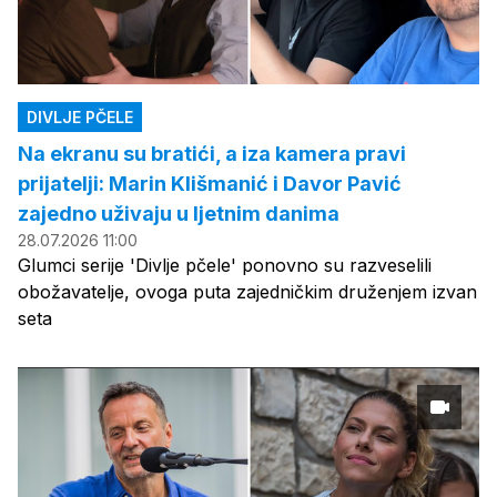
DIVLJE PČELE
Na ekranu su bratići, a iza kamera pravi
prijatelji: Marin Klišmanić i Davor Pavić
zajedno uživaju u ljetnim danima
28.07.2026 11:00
Glumci serije 'Divlje pčele' ponovno su razveselili
obožavatelje, ovoga puta zajedničkim druženjem izvan
seta