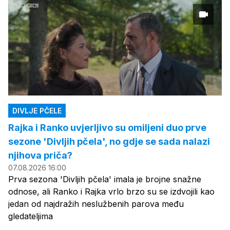
DIVLJE PČELE
Rajka i Ranko uvjerljivo su omiljeni duo prve
sezone 'Divljih pčela', no gdje se sada nalazi
njihova priča?
07.08.2026 16:00
Prva sezona 'Divljih pčela' imala je brojne snažne
odnose, ali Ranko i Rajka vrlo brzo su se izdvojili kao
jedan od najdražih neslužbenih parova među
gledateljima