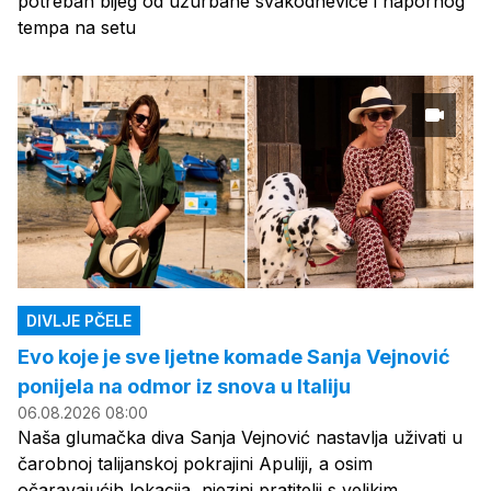
potreban bijeg od užurbane svakodnevice i napornog
tempa na setu
DIVLJE PČELE
Evo koje je sve ljetne komade Sanja Vejnović
ponijela na odmor iz snova u Italiju
06.08.2026 08:00
Naša glumačka diva Sanja Vejnović nastavlja uživati u
čarobnoj talijanskoj pokrajini Apuliji, a osim
očaravajućih lokacija, njezini pratitelji s velikim