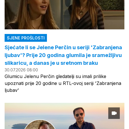
SJENE PROŠLOSTI
Sjećate li se Jelene Perčin u seriji 'Zabranjena
ljubav'? Prije 20 godina glumila je sramežljivu
slikaricu, a danas je u sretnom braku
30.07.2026 08:00
Glumicu Jelenu Perčin gledatelji su imali prilike
upoznati prije 20 godine u RTL-ovoj seriji 'Zabranjena
ljubav'