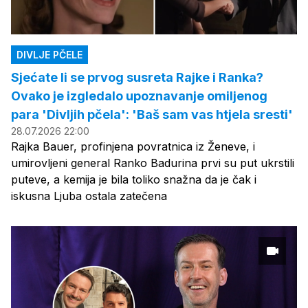
DIVLJE PČELE
Sjećate li se prvog susreta Rajke i Ranka?
Ovako je izgledalo upoznavanje omiljenog
para 'Divljih pčela': 'Baš sam vas htjela sresti'
28.07.2026 22:00
Rajka Bauer, profinjena povratnica iz Ženeve, i
umirovljeni general Ranko Badurina prvi su put ukrstili
puteve, a kemija je bila toliko snažna da je čak i
iskusna Ljuba ostala zatečena