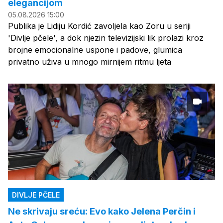
elegancijom
05.08.2026 15:00
Publika je Lidiju Kordić zavoljela kao Zoru u seriji
'Divlje pčele', a dok njezin televizijski lik prolazi kroz
brojne emocionalne uspone i padove, glumica
privatno uživa u mnogo mirnijem ritmu ljeta
DIVLJE PČELE
Ne skrivaju sreću: Evo kako Jelena Perčin i