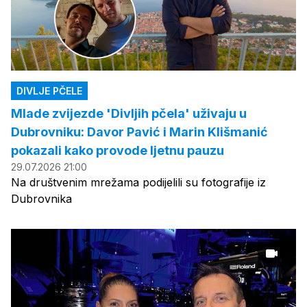
DIVLJE PČELE
Mlade zvijezde 'Divljih pčela' uživaju u
Dubrovniku: Davor Pavić i Marin Klišmanić
pokazali kako provode ljetnu pauzu
29.07.2026 21:00
Na društvenim mrežama podijelili su fotografije iz
Dubrovnika