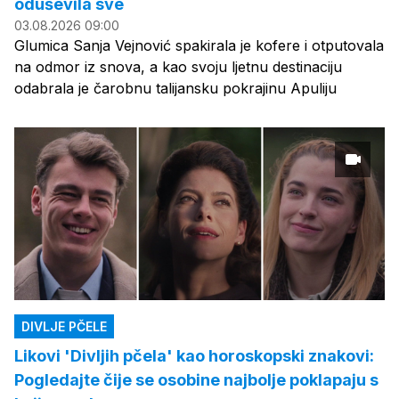
oduševila sve
03.08.2026 09:00
Glumica Sanja Vejnović spakirala je kofere i otputovala
na odmor iz snova, a kao svoju ljetnu destinaciju
odabrala je čarobnu talijansku pokrajinu Apuliju
DIVLJE PČELE
Likovi 'Divljih pčela' kao horoskopski znakovi:
Pogledajte čije se osobine najbolje poklapaju s