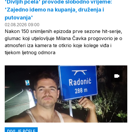
'Divljih pčela' provode slobodno vrijeme:
'Zajedno idemo na kupanja, druženja i
putovanja'
02.08.2026 09:00
Nakon 150 snimljenih epizoda prve sezone hit-serije,
glumac koji utjelovljuje Milana Čavka progovorio je o
atmosferi iza kamera te otkrio koje kolege viđa i
tijekom ljetnog odmora
DIVLJE PČELE