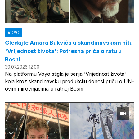
VOYO
Gledajte Amara Bukvića u skandinavskom hitu
'Vrijednost života': Potresna priča o ratu u
Bosni
30.07.2026 12:00
Na platformu Voyo stigla je serija 'Vrijednost života'
koja kroz skandinavsku produkciju donosi priču o UN-
ovim mirovnjacima u ratnoj Bosni