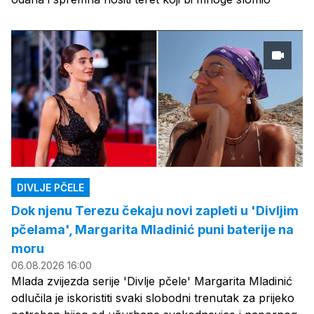
DIVLJE PČELE
Dok njenu Terezu čekaju novi zapleti u 'Divljim
pčelama', Margarita Mladinić puni baterije na
moru
06.08.2026 16:00
Mlada zvijezda serije 'Divlje pčele' Margarita Mladinić
odlučila je iskoristiti svaki slobodni trenutak za prijeko