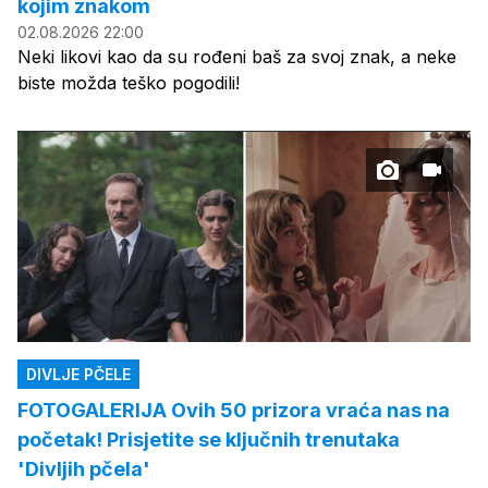
kojim znakom
02.08.2026 22:00
Neki likovi kao da su rođeni baš za svoj znak, a neke
biste možda teško pogodili!
DIVLJE PČELE
FOTOGALERIJA Ovih 50 prizora vraća nas na
početak! Prisjetite se ključnih trenutaka
'Divljih pčela'