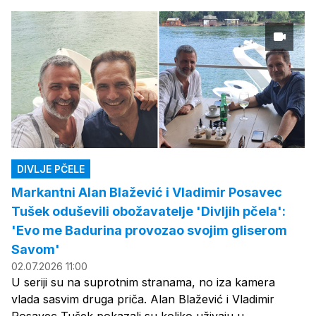
DIVLJE PČELE
Markantni Alan Blažević i Vladimir Posavec
Tušek oduševili obožavatelje 'Divljih pčela':
'Evo me Badurina provozao svojim gliserom
Savom'
02.07.2026 11:00
U seriji su na suprotnim stranama, no iza kamera
vlada sasvim druga priča. Alan Blažević i Vladimir
Posavec Tušek pokazali su koliko uživaju u