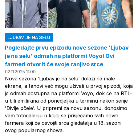
LJUBAV JE NA SELU
Pogledajte prvu epizodu nove sezone 'Ljubav
je na selu' odmah na platformi Voyo! Ovi
farmeri otvorit će svoje ranjivo srce
02.11.2025 11:00
Nova sezona 'Ljubav je na selu' dolazi na male
ekrane, a fanovi već mogu uživati u prvoj epizodi, koja
je odmah dostupna na platformi Voyo, dok će na RTL-
u biti emitirana od ponedjeljka u terminu nakon serije
'Divlje pčele'. U pripremi za novu sezonu, donosimo
vam fotogaleriju u kojoj se prisjećamo svih novih
farmera koji će osvojiti srca gledatelja u 18. sezoni
ovog popularnog showa.