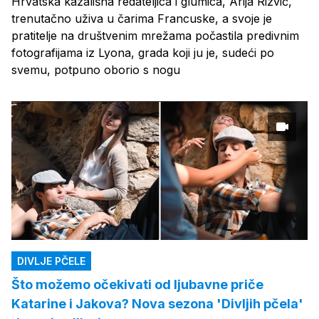
Hrvatska kazališna redateljica i glumica, Arija Rizvić,
trenutačno uživa u čarima Francuske, a svoje je
pratitelje na društvenim mrežama počastila predivnim
fotografijama iz Lyona, grada koji ju je, sudeći po
svemu, potpuno oborio s nogu
DIVLJE PČELE
Što možemo očekivati od ljubavne priče
Katarine i Jakova? Nova sezona 'Divljih pčela'