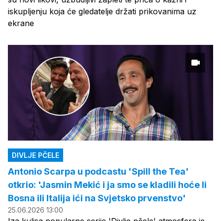
iskupljenju koja će gledatelje držati prikovanima uz
ekrane
DIVLJE PČELE
Antonio Scarpa u podcastu 'Spill the Tea'
otkrio: 'Jasmin Mekić i ja smo se kladili hoće li
Bosna ili Italija ići na Svjetsko prvenstvo'
25.06.2026 13:00