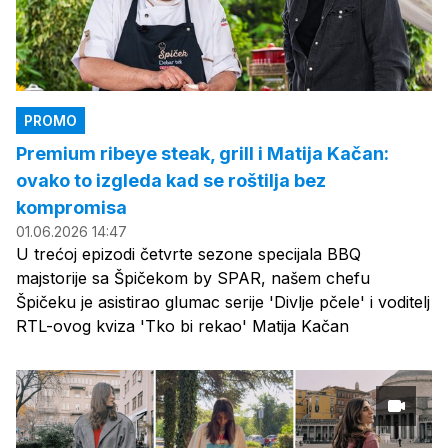
PROMO
Premium ribeye steak, grill i Matija Kačan:
ovako to izgleda kad se roštilja bez
kompromisa
01.06.2026 14:47
U trećoj epizodi četvrte sezone specijala BBQ
majstorije sa Špičekom by SPAR, našem chefu
Špičeku je asistirao glumac serije 'Divlje pčele' i voditelj
RTL-ovog kviza 'Tko bi rekao' Matija Kačan