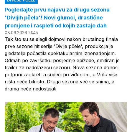
Pogledajte prvu najavu za drugu sezonu
'Divljih pčela'! Novi glumci, drastične
promjene i raspleti od kojih zastaje dah
08.06.2026 21:45
Tek što su se slegli dojmovi nakon brutalnog finala
prve sezone hit serije 'Divlje pčele', produkcija je
gledatelje počastila spektakularnim iznenađenjem.
Odmah po završetku posljednje epizode, emitiran je
trailer za nadolazeću sezonu. Nova sezona donosi
potpuni zaokret, a sudeći po viđenom, u Vrilu više
ništa neće biti isto. Druga sezona već se snima, a
drama neće nedostajati