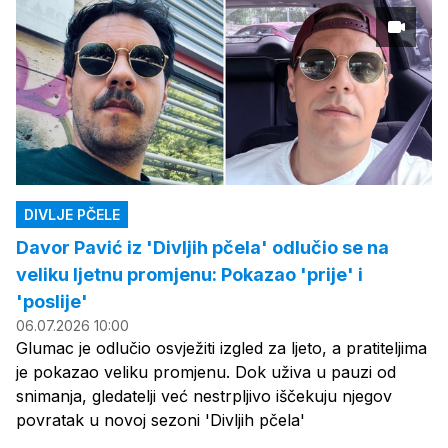
DIVLJE PČELE
Davor Pavić iz 'Divljih pčela' odlučio se na
veliku ljetnu promjenu: Pokazao 'prije' i
'poslije'
06.07.2026 10:00
Glumac je odlučio osvježiti izgled za ljeto, a pratiteljima
je pokazao veliku promjenu. Dok uživa u pauzi od
snimanja, gledatelji već nestrpljivo iščekuju njegov
povratak u novoj sezoni 'Divljih pčela'