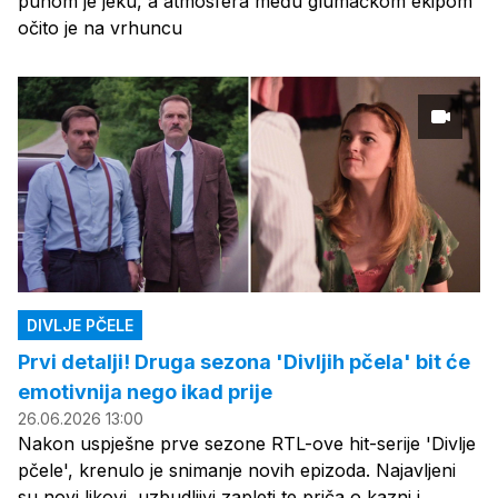
punom je jeku, a atmosfera među glumačkom ekipom
očito je na vrhuncu
DIVLJE PČELE
Prvi detalji! Druga sezona 'Divljih pčela' bit će
emotivnija nego ikad prije
26.06.2026 13:00
Nakon uspješne prve sezone RTL-ove hit-serije 'Divlje
pčele', krenulo je snimanje novih epizoda. Najavljeni
su novi likovi, uzbudljivi zapleti te priča o kazni i