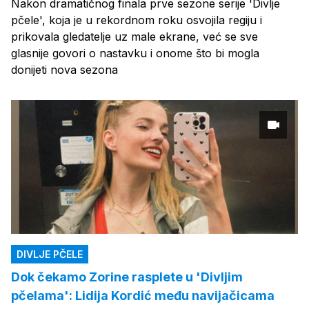
Nakon dramatičnog finala prve sezone serije 'Divlje
pčele', koja je u rekordnom roku osvojila regiju i
prikovala gledatelje uz male ekrane, već se sve
glasnije govori o nastavku i onome što bi mogla
donijeti nova sezona
DIVLJE PČELE
Dok čekamo Zorine rasplete u 'Divljim
pčelama': Lidija Kordić među navijačicama