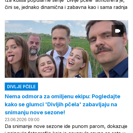
Iza kulisa popularne serije 'Divlje pčele' atmosfera je,
čini se, jednako dinamična i zabavna kao i sama radnja
DIVLJE PČELE
Nema odmora za omiljenu ekipu: Pogledajte
kako se glumci 'Divljih pčela' zabavljaju na
snimanju nove sezone!
23.06.2026 09:00
Da snimanje nove sezone ide punom parom, dokazuje