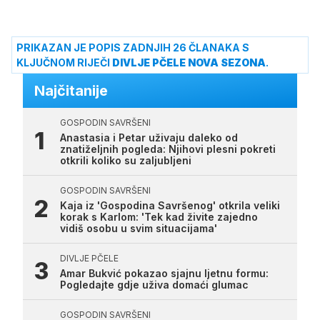
PRIKAZAN JE POPIS ZADNJIH 26 ČLANAKA S
KLJUČNOM RIJEČI
DIVLJE PČELE NOVA SEZONA
.
Najčitanije
GOSPODIN SAVRŠENI
Anastasia i Petar uživaju daleko od
znatiželjnih pogleda: Njihovi plesni pokreti
otkrili koliko su zaljubljeni
GOSPODIN SAVRŠENI
Kaja iz 'Gospodina Savršenog' otkrila veliki
korak s Karlom: 'Tek kad živite zajedno
vidiš osobu u svim situacijama'
DIVLJE PČELE
Amar Bukvić pokazao sjajnu ljetnu formu:
Pogledajte gdje uživa domaći glumac
GOSPODIN SAVRŠENI