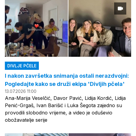
DIVLJE PČELE
I nakon završetka snimanja ostali nerazdvojni:
Pogledajte kako se druži ekipa 'Divljih pčela'
13.07.2026 11:00
Ana-Marija Veselčić, Davor Pavić, Lidija Kordić, Lidija
Penić-Grgaš, Ivan Barišić i Luka Šegota zajedno su
provodili slobodno vrijeme, a video je oduševio
obožavatelje serije