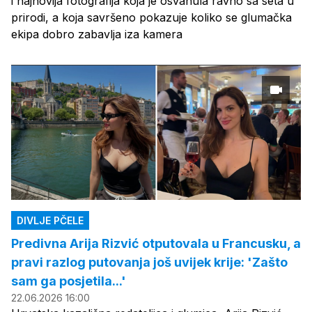
i najnovija fotografija koja je osvanula ravno sa seta u
prirodi, a koja savršeno pokazuje koliko se glumačka
ekipa dobro zabavlja iza kamera
DIVLJE PČELE
Predivna Arija Rizvić otputovala u Francusku, a
pravi razlog putovanja još uvijek krije: 'Zašto
sam ga posjetila...'
22.06.2026 16:00