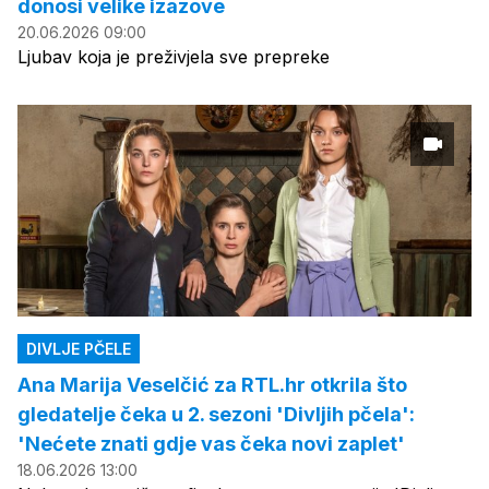
donosi velike izazove
20.06.2026 09:00
Ljubav koja je preživjela sve prepreke
DIVLJE PČELE
Ana Marija Veselčić za RTL.hr otkrila što
gledatelje čeka u 2. sezoni 'Divljih pčela':
'Nećete znati gdje vas čeka novi zaplet'
18.06.2026 13:00