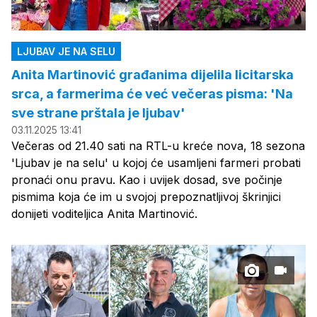
LJUBAV JE NA SELU
Anita Martinović građanima dijelila licitarska
srca, a farmerima će već večeras pisma: 'Na
sve strane prštala je ljubav'
03.11.2025 13:41
Večeras od 21.40 sati na RTL-u kreće nova, 18 sezona
'Ljubav je na selu' u kojoj će usamljeni farmeri probati
pronaći onu pravu. Kao i uvijek dosad, sve počinje
pismima koja će im u svojoj prepoznatljivoj škrinjici
donijeti voditeljica Anita Martinović.