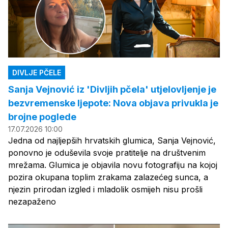
DIVLJE PČELE
Sanja Vejnović iz 'Divljih pčela' utjelovljenje je
bezvremenske ljepote: Nova objava privukla je
brojne poglede
17.07.2026 10:00
Jedna od najljepših hrvatskih glumica, Sanja Vejnović,
ponovno je oduševila svoje pratitelje na društvenim
mrežama. Glumica je objavila novu fotografiju na kojoj
pozira okupana toplim zrakama zalazećeg sunca, a
njezin prirodan izgled i mladolik osmijeh nisu prošli
nezapaženo