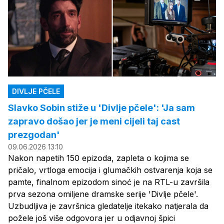
DIVLJE PČELE
Slavko Sobin stiže u 'Divlje pčele': 'Ja sam
zapravo došao jer je meni cijeli taj cast
prezgodan'
09.06.2026 13:10
Nakon napetih 150 epizoda, zapleta o kojima se
pričalo, vrtloga emocija i glumačkih ostvarenja koja se
pamte, finalnom epizodom sinoć je na RTL-u završila
prva sezona omiljene dramske serije 'Divlje pčele'.
Uzbudljiva je završnica gledatelje itekako natjerala da
požele još više odgovora jer u odjavnoj špici