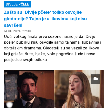
DIVLJE PČELE
Zašto su 'Divlje pčele' toliko osvojile
gledatelje? Tajna je u likovima koji nisu
savršeni
14.06.2026 22:00
Uoči velikog finala prve sezone, jasno je da 'Divlje
pčele' publiku nisu osvojile samo tajnama, ljubavima i
obiteljskim dramama. Gledatelji su se vezali za likove
koji griješe, šute, bježe, vole pogrešne ljude i nose
posljedice svojih odluka