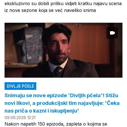
ekskluzivno su dobili priliku vidjeti kratku najavu scena
iz nove sezone koja se već naveliko snima
DIVLJE PČELE
Snimaju se nove epizode 'Divljih pčela'! Stižu
novi likovi, a produkcijski tim najavljuje: 'Čeka
nas priča o kazni i iskupljenju'
09.06.2026 12:21
Nakon napetih 150 epizoda, zapleta o kojima se