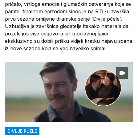
pričalo, vrtloga emocija i glumačkih ostvarenja koja se
pamte, finalnom epizodom sinoć je na RTL-u završila
prva sezona omiljene dramske serije 'Divlje pčele'.
Uzbudljiva je završnica gledatelje itekako natjerala da
požele još više odgovora jer u odjavnoj špici
ekskluzivno su dobili priliku vidjeti kratku najavu scena
iz nove sezone koja se već naveliko snima!
DIVLJE PČELE