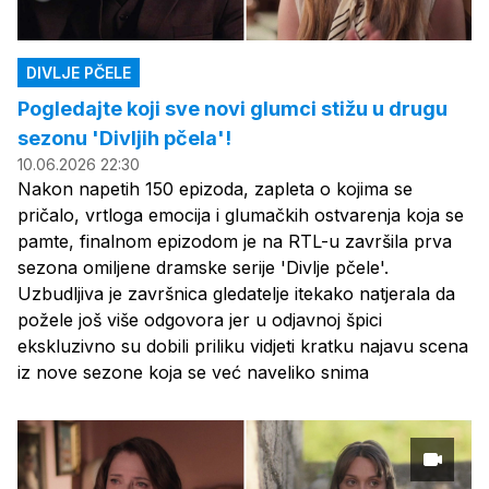
DIVLJE PČELE
Pogledajte koji sve novi glumci stižu u drugu
sezonu 'Divljih pčela'!
10.06.2026 22:30
Nakon napetih 150 epizoda, zapleta o kojima se
pričalo, vrtloga emocija i glumačkih ostvarenja koja se
pamte, finalnom epizodom je na RTL-u završila prva
sezona omiljene dramske serije 'Divlje pčele'.
Uzbudljiva je završnica gledatelje itekako natjerala da
požele još više odgovora jer u odjavnoj špici
ekskluzivno su dobili priliku vidjeti kratku najavu scena
iz nove sezone koja se već naveliko snima