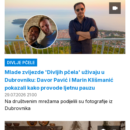
DIVLJE PČELE
Mlade zvijezde 'Divljih pčela' uživaju u
Dubrovniku: Davor Pavić i Marin Klišmanić
pokazali kako provode ljetnu pauzu
29.07.2026 21:00
Na društvenim mrežama podijelili su fotografije iz
Dubrovnika