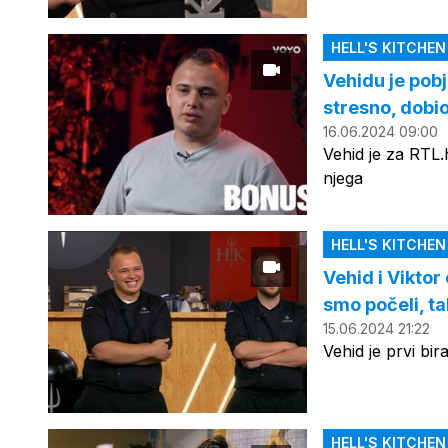
HELL'S KITCHE
Vehidu je pobj
stresno, dobi
16.06.2024 09:00
Vehid je za RTL.
njega
HELL'S KITCHE
Vehid i Viktor
smo počeli, ta
15.06.2024 21:22
Vehid je prvi bir
HELL'S KITCHE