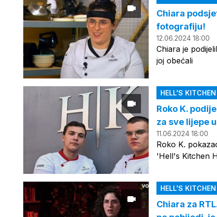
Chiara podsjet
fotografiju!
12.06.2024 18:00
Chiara je podijel
joj obećali
HELL'S KITCHE
Roko K. podije
za sve lijepe
11.06.2024 18:00
Roko K. pokazao 
'Hell's Kitchen 
HELL'S KITCHE
Chiara za RTL.