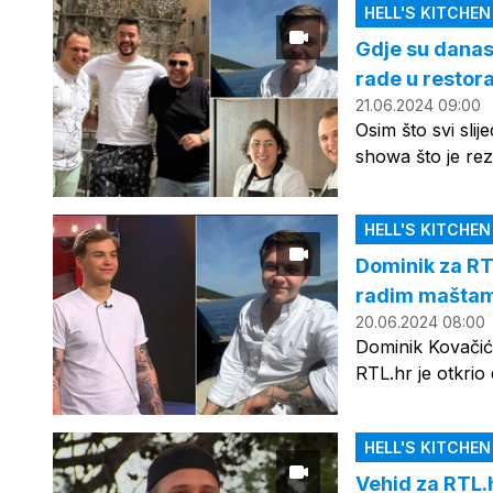
HELL'S KITCHE
Gdje su danas 
rade u restor
21.06.2024 09:00
Osim što svi slij
showa što je rez
HELL'S KITCHE
Dominik za RTL
radim maštam 
20.06.2024 08:00
Dominik Kovačić
RTL.hr je otkrio 
HELL'S KITCHE
Vehid za RTL.h