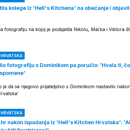
ila kolege iz 'Hell's Kitchena' na obećanje i objavi
ila fotografiju na kojoj je podsjetila Nikolu, Marka i Viktora š
N HRVATSKA
lio fotografiju s Dominikom pa poručio: 'Hvala ti, č
 uspomene'
je da se njegovo prijateljstvo s Dominikom nastavilo nako
Hrvatska'
N HRVATSKA
hr nakon ispadanja iz 'Hell's Kitchen Hrvatska': 'A