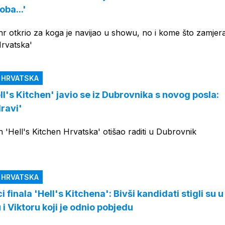
ba...'
hr otkrio za koga je navijao u showu, no i kome što zamjera
Hrvatska'
N HRVATSKA
ll's Kitchen' javio se iz Dubrovnika s novog posla:
ravi'
 'Hell's Kitchen Hrvatska' otišao raditi u Dubrovnik
N HRVATSKA
i finala 'Hell's Kitchena': Bivši kandidati stigli su u
 Viktoru koji je odnio pobjedu