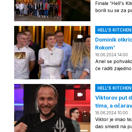
Finale 'Hell's Ki
borili su se za 
HELL'S KITCHE
Dominik otkrio
Rokom'
16.06.2024 14:00
Anel se pohvalio
će raditi zajedn
HELL'S KITCHE
Viktorov put d
tima, a očarav
16.06.2024 10:00
Viktor je imao t
dao smesti na pu