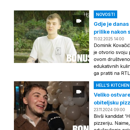
NOVOSTI
Gdje je danas 
prilike nakon s
11.02.2025 14:00
Dominik Kovačiće
je otvorio svoju
ovom društvenom
edukativnih kuli
ga pratiti na RT
HELL'S KITCHE
Veliko ostvare
obiteljsku piz
23.11.2024 09:00
Bivši kandidat '
pizzeriju. Naime,