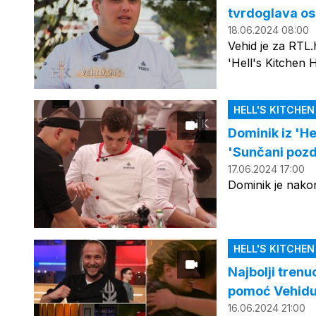
tvrdoglava oso
18.06.2024 08:00
Vehid je za RTL.
'Hell's Kitchen 
HELL'S KITCHE
Dominik iz 'He
'Sunčani pozd
17.06.2024 17:00
Dominik je nakon
HELL'S KITCHE
Najbolji trenuc
pomoć Vehidu i
16.06.2024 21:00