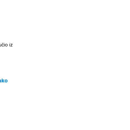
čio iz
ako