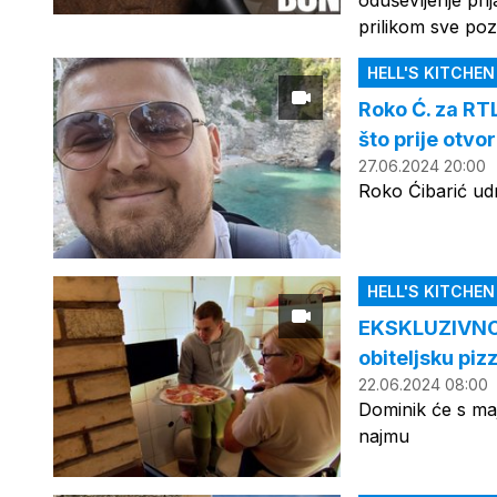
oduševljenje prij
prilikom sve poz
HELL'S KITCHE
Roko Ć. za RT
što prije otvor
27.06.2024 20:00
Roko Ćibarić ud
HELL'S KITCHE
EKSKLUZIVNO D
obiteljsku pizz
22.06.2024 08:00
Dominik će s maj
najmu