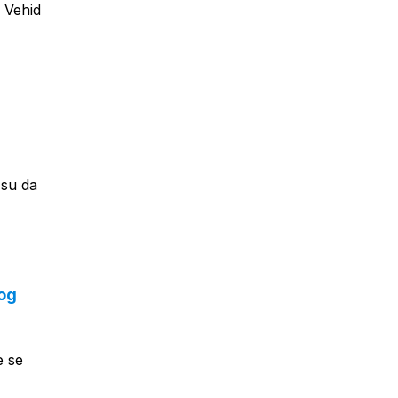
i Vehid
 su da
vog
e se