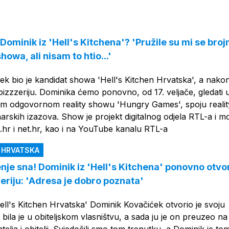
OGLAS
Dominik iz 'Hell's Kitchena'? 'Pružile su mi se broj
howa, ali nisam to htio...'
k bio je kandidat showa 'Hell's Kitchen Hrvatska', a nako
 pizzzeriju. Dominika ćemo ponovno, od 17. veljače, gledati 
 odgovornom reality showu 'Hungry Games', spoju reality
narskih izazova. Show je projekt digitalnog odjela RTL-a i m
L.hr i net.hr, kao i na YouTube kanalu RTL-a
N HRVATSKA
nje sna! Dominik iz 'Hell's Kitchena' ponovno otvo
zeriju: 'Adresa je dobro poznata'
Hell's Kitchen Hrvatska' Dominik Kovačićek otvorio je svoju
 bila je u obiteljskom vlasništvu, a sada ju je on preuzeo na