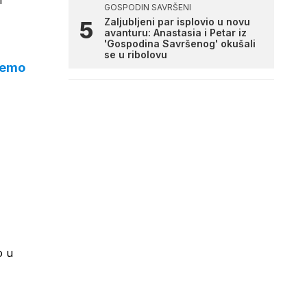
m
GOSPODIN SAVRŠENI
Zaljubljeni par isplovio u novu
avanturu: Anastasia i Petar iz
'Gospodina Savršenog' okušali
se u ribolovu
 ćemo
o u