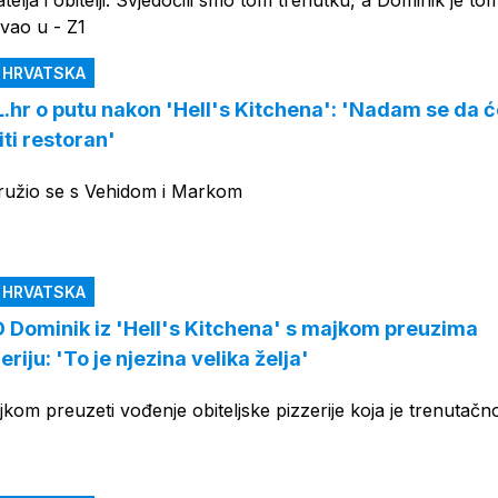
atelja i obitelji. Svjedočili smo tom trenutku, a Dominik je to
vao u - Z1
N HRVATSKA
L.hr o putu nakon 'Hell's Kitchena': 'Nadam se da
iti restoran'
ružio se s Vehidom i Markom
N HRVATSKA
ominik iz 'Hell's Kitchena' s majkom preuzima
eriju: 'To je njezina velika želja'
kom preuzeti vođenje obiteljske pizzerije koja je trenutačn