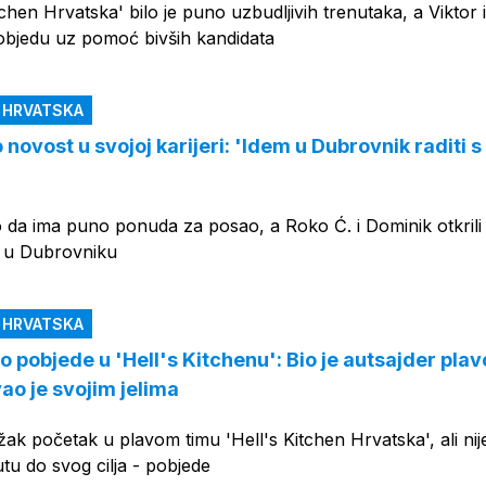
tchen Hrvatska' bilo je puno uzbudljivih trenutaka, a Viktor 
pobjedu uz pomoć bivših kandidata
N HRVATSKA
 novost u svojoj karijeri: 'Idem u Dubrovnik raditi s
 da ima puno ponuda za posao, a Roko Ć. i Dominik otkrili
o u Dubrovniku
N HRVATSKA
o pobjede u 'Hell's Kitchenu': Bio je autsajder pla
ao je svojim jelima
ežak početak u plavom timu 'Hell's Kitchen Hrvatska', ali nij
tu do svog cilja - pobjede