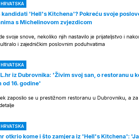
N HRVATSKA
kandidati 'Hell's Kitchena'? Pokreću svoje poslove
anima s Michelinovom zvjezdicom
ede svoje snove, nekoliko njih nastavilo je prijateljstvo i nako
ultiralo i zajedničkim poslovnim poduhvatima
N HRVATSKA
.hr iz Dubrovnika: 'Živim svoj san, o restoranu u 
od 16. godine'
ek zaposlio se u prestižnom restoranu u Dubrovniku, a za
detalje
N HRVATSKA
r otkrio kome i što zamjera iz 'Hell's Kitchena': 'J