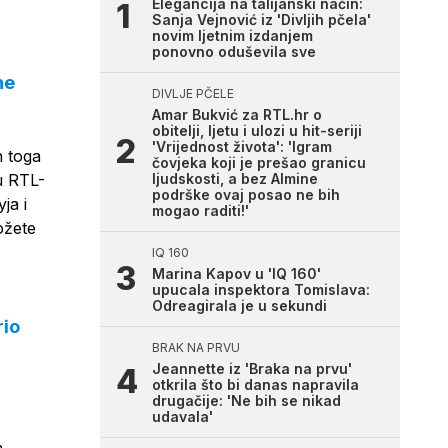
Elegancija na talijanski način:
Sanja Vejnović iz 'Divljih pčela'
novim ljetnim izdanjem
ponovno oduševila sve
ne
DIVLJE PČELE
Amar Bukvić za RTL.hr o
obitelji, ljetu i ulozi u hit-seriji
'Vrijednost života': 'Igram
n toga
čovjeka koji je prešao granicu
u RTL-
ljudskosti, a bez Almine
podrške ovaj posao ne bih
ja i
mogao raditi!'
ožete
IQ 160
Marina Kapov u 'IQ 160'
upucala inspektora Tomislava:
Odreagirala je u sekundi
rio
BRAK NA PRVU
Jeannette iz 'Braka na prvu'
otkrila što bi danas napravila
drugačije: 'Ne bih se nikad
udavala'