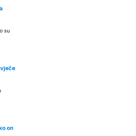
la
to su
ovječe
n
ko on