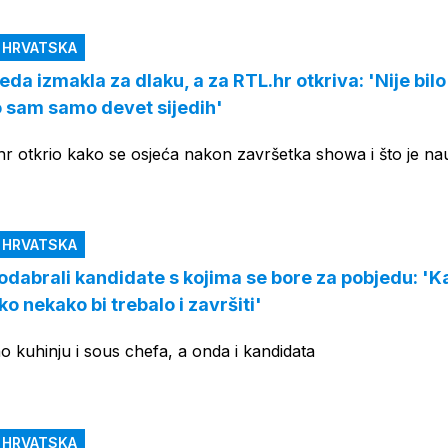
N HRVATSKA
eda izmakla za dlaku, a za RTL.hr otkriva: 'Nije bilo
o sam samo devet sijedih'
hr otkrio kako se osjeća nakon završetka showa i što je nau
N HRVATSKA
 odabrali kandidate s kojima se bore za pobjedu: 'K
ko nekako bi trebalo i završiti'
ao kuhinju i sous chefa, a onda i kandidata
N HRVATSKA