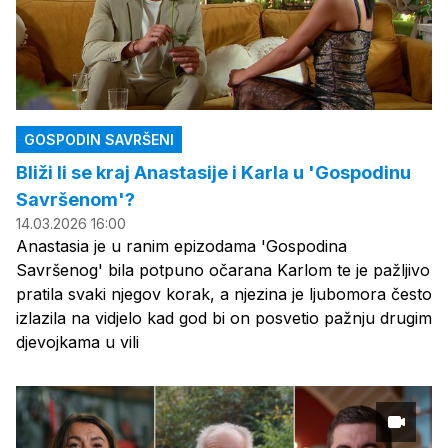
GOSPODIN SAVRŠENI
Bliži li se kraj Anastasije i Karla u 'Gospodinu
Savršenom'?
14.03.2026 16:00
Anastasia je u ranim epizodama 'Gospodina
Savršenog' bila potpuno očarana Karlom te je pažljivo
pratila svaki njegov korak, a njezina je ljubomora često
izlazila na vidjelo kad god bi on posvetio pažnju drugim
djevojkama u vili