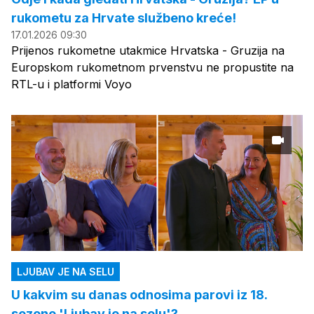
rukometu za Hrvate službeno kreće!
17.01.2026 09:30
Prijenos rukometne utakmice Hrvatska - Gruzija na
Europskom rukometnom prvenstvu ne propustite na
RTL-u i platformi Voyo
LJUBAV JE NA SELU
U kakvim su danas odnosima parovi iz 18.
sezone 'Ljubav je na selu'?