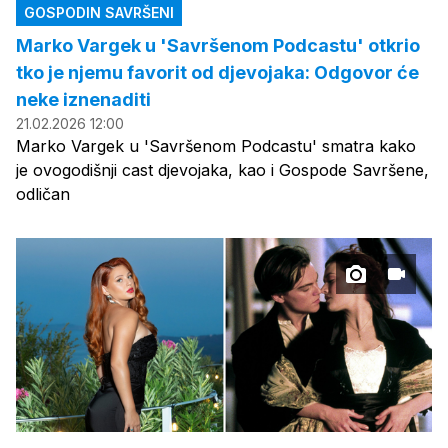
GOSPODIN SAVRŠENI
Marko Vargek u 'Savršenom Podcastu' otkrio
tko je njemu favorit od djevojaka: Odgovor će
neke iznenaditi
21.02.2026 12:00
Marko Vargek u 'Savršenom Podcastu' smatra kako
je ovogodišnji cast djevojaka, kao i Gospode Savršene,
odličan