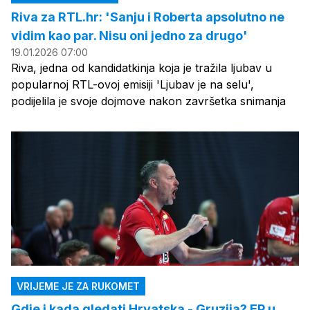
Riva za RTL.hr: 'Sanju i Roberta apsolutno ne
vidim kao par. Nisu oni jedno za drugo'
19.01.2026 07:00
Riva, jedna od kandidatkinja koja je tražila ljubav u
popularnoj RTL-ovoj emisiji 'Ljubav je na selu',
podijelila je svoje dojmove nakon završetka snimanja
VRIJEME JE ZA RUKOMET
Gdje i kada gledati Hrvatska - Gruzija? EP u