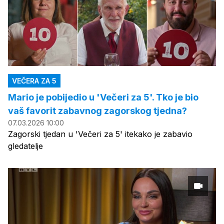
VEČERA ZA 5
Mario je pobijedio u 'Večeri za 5'. Tko je bio
vaš favorit zabavnog zagorskog tjedna?
07.03.2026 10:00
Zagorski tjedan u 'Večeri za 5' itekako je zabavio
gledatelje