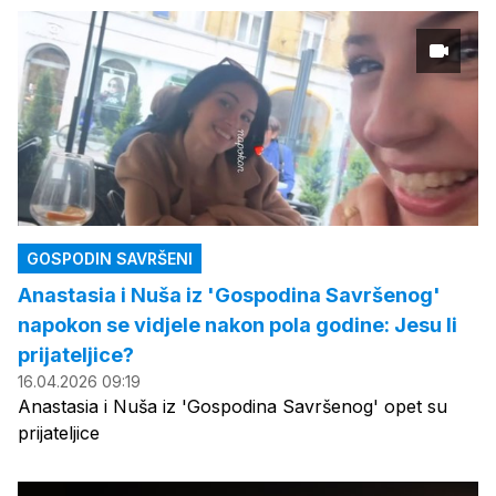
GOSPODIN SAVRŠENI
Anastasia i Nuša iz 'Gospodina Savršenog'
napokon se vidjele nakon pola godine: Jesu li
prijateljice?
16.04.2026 09:19
Anastasia i Nuša iz 'Gospodina Savršenog' opet su
prijateljice