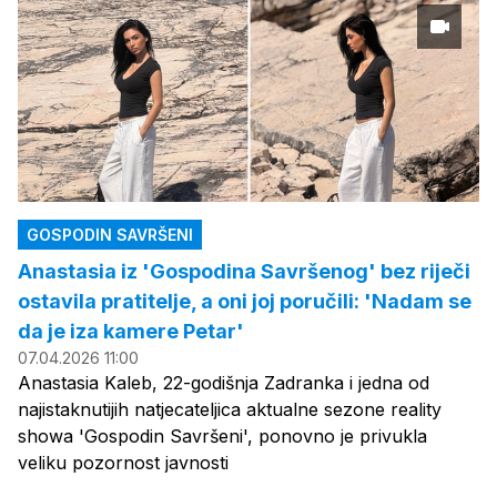
GOSPODIN SAVRŠENI
Anastasia iz 'Gospodina Savršenog' bez riječi
ostavila pratitelje, a oni joj poručili: 'Nadam se
da je iza kamere Petar'
07.04.2026 11:00
Anastasia Kaleb, 22-godišnja Zadranka i jedna od
najistaknutijih natjecateljica aktualne sezone reality
showa 'Gospodin Savršeni', ponovno je privukla
veliku pozornost javnosti