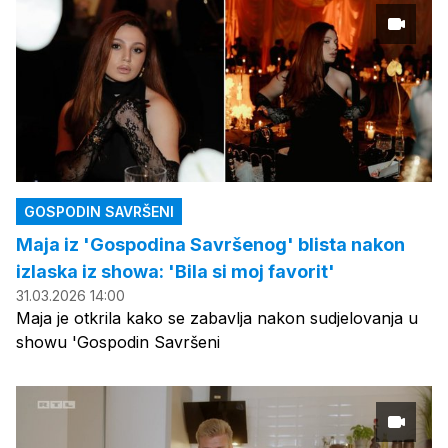
GOSPODIN SAVRŠENI
Maja iz 'Gospodina Savršenog' blista nakon
izlaska iz showa: 'Bila si moj favorit'
31.03.2026 14:00
Maja je otkrila kako se zabavlja nakon sudjelovanja u
showu 'Gospodin Savršeni