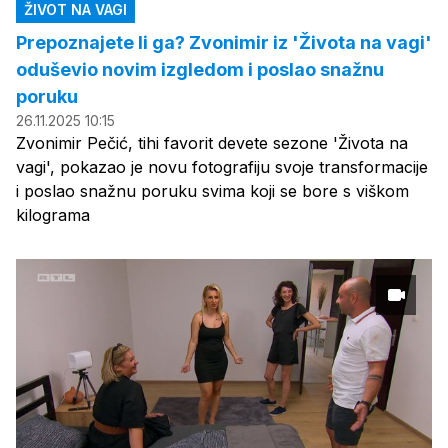
ŽIVOT NA VAGI
Prepoznajete li ga? Zvonimir iz 'Života na vagi'
oduševio novim izgledom i poslao snažnu
poruku
26.11.2025 10:15
Zvonimir Pečić, tihi favorit devete sezone 'Života na
vagi', pokazao je novu fotografiju svoje transformacije
i poslao snažnu poruku svima koji se bore s viškom
kilograma