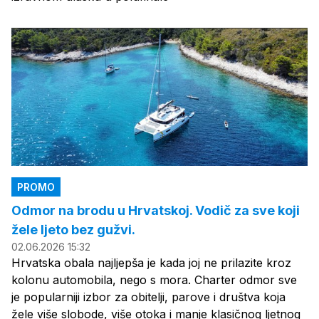
PROMO
Odmor na brodu u Hrvatskoj. Vodič za sve koji
žele ljeto bez gužvi.
02.06.2026 15:32
Hrvatska obala najljepša je kada joj ne prilazite kroz
kolonu automobila, nego s mora. Charter odmor sve
je popularniji izbor za obitelji, parove i društva koja
žele više slobode, više otoka i manje klasičnog ljetnog