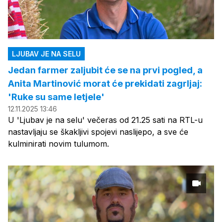
LJUBAV JE NA SELU
Jedan farmer zaljubit će se na prvi pogled, a
Anita Martinović morat će prekidati zagrljaj:
'Ruke su same letjele'
12.11.2025 13:46
U 'Ljubav je na selu' večeras od 21.25 sati na RTL-u
nastavljaju se škakljivi spojevi naslijepo, a sve će
kulminirati novim tulumom.