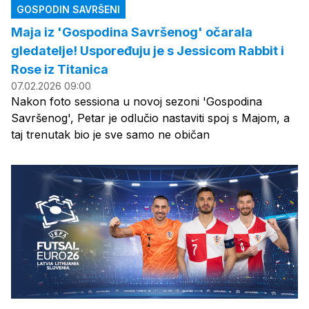
GOSPODIN SAVRŠENI
Maja iz 'Gospodina Savršenog' očarala
gledatelje! Uspoređuju je s Jessicom Rabbit i
Rose iz Titanica
07.02.2026 09:00
Nakon foto sessiona u novoj sezoni 'Gospodina
Savršenog', Petar je odlučio nastaviti spoj s Majom, a
taj trenutak bio je sve samo ne običan