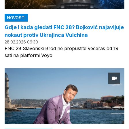
NOVOSTI
Gdje i kada gledati FNC 28? Bojković najavljuje
nokaut protiv Ukrajinca Vulchina
28.02.2026 06:30
FNC 28 Slavonski Brod ne propustite večeras od 19
sati na platformi Voyo