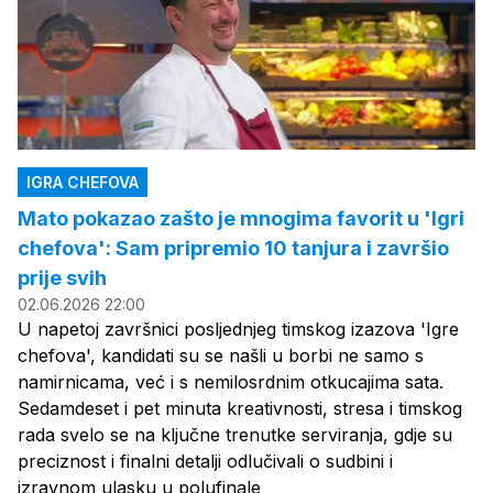
IGRA CHEFOVA
Mato pokazao zašto je mnogima favorit u 'Igri
chefova': Sam pripremio 10 tanjura i završio
prije svih
02.06.2026 22:00
U napetoj završnici posljednjeg timskog izazova 'Igre
chefova', kandidati su se našli u borbi ne samo s
namirnicama, već i s nemilosrdnim otkucajima sata.
Sedamdeset i pet minuta kreativnosti, stresa i timskog
rada svelo se na ključne trenutke serviranja, gdje su
preciznost i finalni detalji odlučivali o sudbini i
izravnom ulasku u polufinale