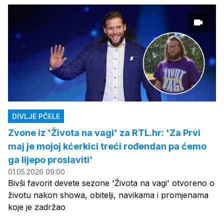
DIVLJE PČELE
Zvone iz 'Života na vagi' za RTL.hr: 'Za Prvi
maj je mojoj kćerkici treći rođendan pa ćemo
ga lijepo proslaviti'
01.05.2026 09:00
Bivši favorit devete sezone 'Života na vagi' otvoreno o
životu nakon showa, obitelji, navikama i promjenama
koje je zadržao