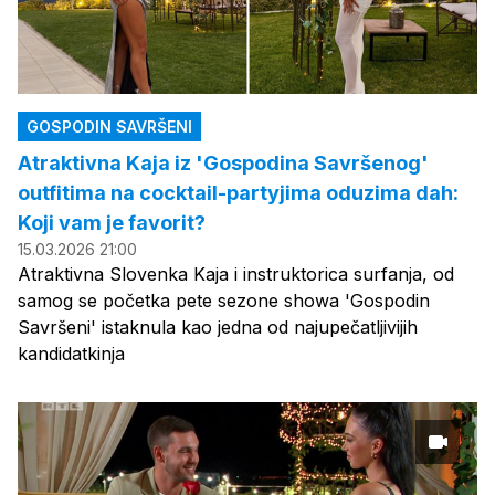
GOSPODIN SAVRŠENI
Atraktivna Kaja iz 'Gospodina Savršenog'
outfitima na cocktail-partyjima oduzima dah:
Koji vam je favorit?
15.03.2026 21:00
Atraktivna Slovenka Kaja i instruktorica surfanja, od
samog se početka pete sezone showa 'Gospodin
Savršeni' istaknula kao jedna od najupečatljivijih
kandidatkinja