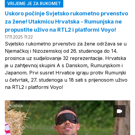
VRIJEME JE ZA RUKOMET
Uskoro počinje Svjetsko rukometno prvenstvo
za žene! Utakmicu Hrvatska - Rumunjska ne
propustite uživo na RTL2 i platformi Voyo!
17.11.2025 11:22
Svjetsko rukometno prvenstvo za žene održava se u
Njemačkoj i Nizozemskoj od 26. studenoga do 14.
prosinca uz sudjelovanje 32 reprezentacije. Hrvatska
je u zahtjevnoj skupini A s Danskom, Rumunjskom i
Japanom. Prvi susret Hrvatice igraju protiv Rumunjki
u četvrtak, 27. studenoga u 18 sati s prijenosom uživo
na RTL2 i platformi Voyo!