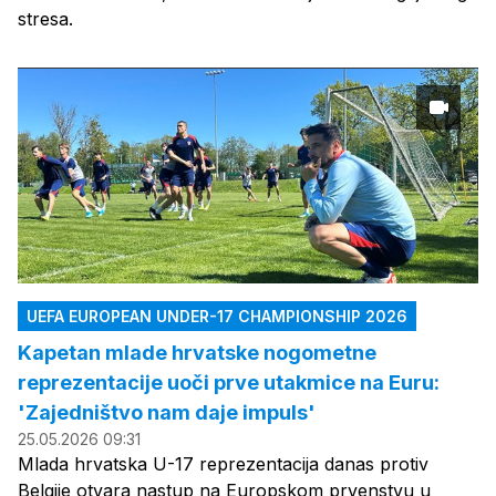
stresa.
UEFA EUROPEAN UNDER-17 CHAMPIONSHIP 2026
Kapetan mlade hrvatske nogometne
reprezentacije uoči prve utakmice na Euru:
'Zajedništvo nam daje impuls'
25.05.2026 09:31
Mlada hrvatska U-17 reprezentacija danas protiv
Belgije otvara nastup na Europskom prvenstvu u