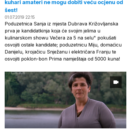
kuhari amateri ne mogu dobiti veću ocjenu od
šest!
01.07.2019 22:15
Poduzetnica Sanja iz mjesta Dubrava Križovljanska
prva je kandidatkinja koja će svojim jelima u
kulinarskom showu Večera za 5 na selu" pokušati
osvojiti ostale kandidate; poduzetnicu Miju, domaćicu
Danijelu, krojačicu Snježanu i električara Franju te
osvojiti poklon-bon Prima namještaja od 5000 kuna!