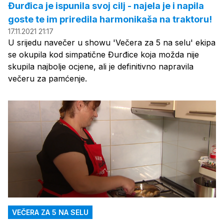
Đurđica je ispunila svoj cilj - najela je i napila
goste te im priredila harmonikaša na traktoru!
17.11.2021 21:17
U srijedu navečer u showu 'Večera za 5 na selu' ekipa
se okupila kod simpatične Đurđice koja možda nije
skupila najbolje ocjene, ali je definitivno napravila
večeru za pamćenje.
VEČERA ZA 5 NA SELU