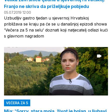
Franjo ne skriva da priželjkuje pobjedu
05.07.2019 12:00
Uzbudljiv gastro tjedan u sjevernoj Hrvatskoj
približava se kraju pa će se u današnjoj epizodi showa
'Večera za 5 na selu' doznati koji natjecatelj odlazi kući
s glavnom nagradom
VEČERA ZA 5
Mia: 'Sorry, stara moja, život je bolan, u ljubavi