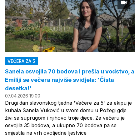
VEČERA ZA 5
Sanela osvojila 70 bodova i prešla u vodstvo, a
Emiliji se večera najviše svidjela: 'Čista
desetka!'
07.04.2026 19:00
Drugi dan slavonskog tjedna 'Večere za 5' za ekipu je
kuhala Sanela Vuković u svom domu u Požegi gdje
živi sa suprugom i njihovo troje djece. Za večeru je
osvojila 35 bodova, a ukupno 70 bodova pa se
smjestila na vrh ovotjedne ljestvice