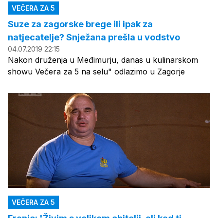
VEČERA ZA 5
Suze za zagorske brege ili ipak za
natjecatelje? Snježana prešla u vodstvo
04.07.2019 22:15
Nakon druženja u Međimurju, danas u kulinarskom
showu Večera za 5 na selu" odlazimo u Zagorje
VEČERA ZA 5