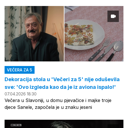
VEČERA ZA 5
Dekoracija stola u 'Večeri za 5' nije oduševila
sve: 'Ovo izgleda kao da je iz aviona ispalo!'
07.04.2026 18:30
Večera u Slavoniji, u domu pjevačice i majke troje
djece Sanele, započela je u znaku jeseni