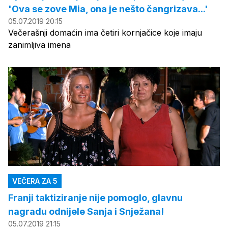
'Ova se zove Mia, ona je nešto čangrizava...'
05.07.2019 20:15
Večerašnji domaćin ima četiri kornjačice koje imaju
zanimljiva imena
VEČERA ZA 5
Franji taktiziranje nije pomoglo, glavnu
nagradu odnijele Sanja i Snježana!
05.07.2019 21:15