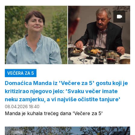
VEČERA ZA 5
Domaćica Manda iz 'Večere za 5' gostu koji je
kritizirao njegovo jelo: 'Svaku večer imate
neku zamjerku, a vi najviše očistite tanjure'
08.04.2026 18:40
Manda je kuhala trećeg dana 'Večere za 5'