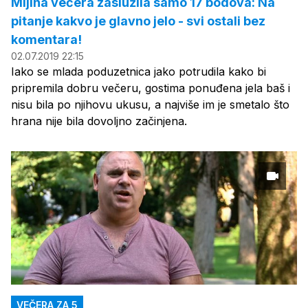
Mijina večera zaslužila samo 17 bodova: Na
pitanje kakvo je glavno jelo - svi ostali bez
komentara!
02.07.2019 22:15
Iako se mlada poduzetnica jako potrudila kako bi
pripremila dobru večeru, gostima ponuđena jela baš i
nisu bila po njihovu ukusu, a najviše im je smetalo što
hrana nije bila dovoljno začinjena.
VEČERA ZA 5