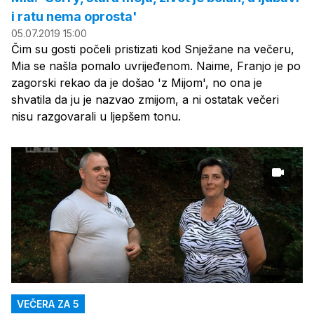
i ratu nema oprosta'
05.07.2019 15:00
Čim su gosti počeli pristizati kod Snježane na večeru,
Mia se našla pomalo uvrijeđenom. Naime, Franjo je po
zagorski rekao da je došao 'z Mijom', no ona je
shvatila da ju je nazvao zmijom, a ni ostatak večeri
nisu razgovarali u ljepšem tonu.
VEČERA ZA 5