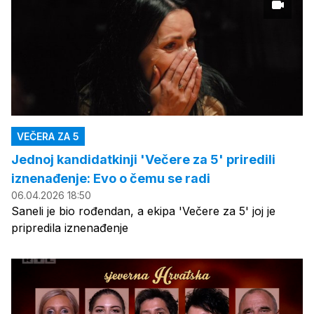
VEČERA ZA 5
Jednoj kandidatkinji 'Večere za 5' priredili
iznenađenje: Evo o čemu se radi
06.04.2026 18:50
Saneli je bio rođendan, a ekipa 'Večere za 5' joj je
pripredila iznenađenje