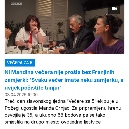
VEČERA ZA 5
Ni Mandina večera nije prošla bez Franjinih
zamjerki: 'Svaku večer imate neku zamjerku, a
uvijek počistite tanjur'
08.04.2026 19:00
Treći dan slavonskog tjedna 'Večere za 5' ekipu je u
Požegi ugostila Manda Crnjac. Za pripremljenu hrenu
osvojila je 35, a ukupno 68 bodova pa se tako
smjestila na drugo mjesto ovotjedne ljestvice