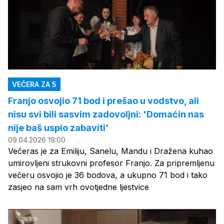
VEČERA ZA 5
Franjo osvojio 71 bod i prešao u vodstvo, ali
nisu svi bili sasvim zadovoljni: 'Domaćin nas
nije baš uspio zabaviti'
09.04.2026 19:00
Večeras je za Emiliju, Sanelu, Mandu i Dražena kuhao
umirovljeni strukovni profesor Franjo. Za pripremljenu
večeru osvojio je 36 bodova, a ukupno 71 bod i tako
zasjeo na sam vrh ovotjedne ljestvice