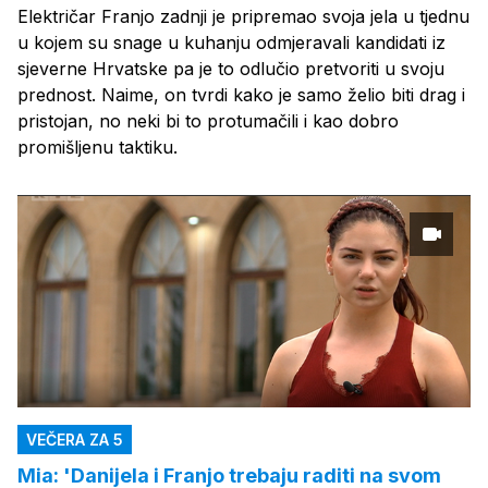
Električar Franjo zadnji je pripremao svoja jela u tjednu
u kojem su snage u kuhanju odmjeravali kandidati iz
sjeverne Hrvatske pa je to odlučio pretvoriti u svoju
prednost. Naime, on tvrdi kako je samo želio biti drag i
pristojan, no neki bi to protumačili i kao dobro
promišljenu taktiku.
VEČERA ZA 5
Mia: 'Danijela i Franjo trebaju raditi na svom