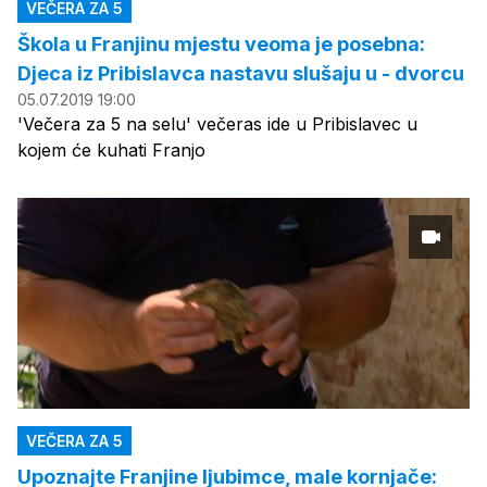
VEČERA ZA 5
Škola u Franjinu mjestu veoma je posebna:
Djeca iz Pribislavca nastavu slušaju u - dvorcu
05.07.2019 19:00
'Večera za 5 na selu' večeras ide u Pribislavec u
kojem će kuhati Franjo
VEČERA ZA 5
Upoznajte Franjine ljubimce, male kornjače: