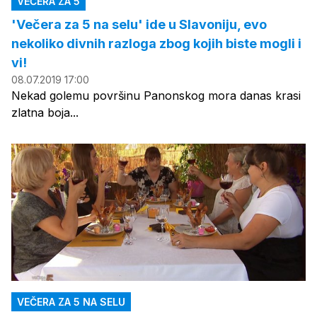
VEČERA ZA 5
'Večera za 5 na selu' ide u Slavoniju, evo
nekoliko divnih razloga zbog kojih biste mogli i
vi!
08.07.2019 17:00
Nekad golemu površinu Panonskog mora danas krasi
zlatna boja...
VEČERA ZA 5 NA SELU