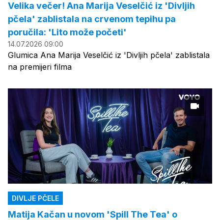
Velika večer! Ana Marija Veselčić iz 'Divljih
pčela' zablistala na crvenom tepihu pa
poručila: 'Lito može početi'
14.07.2026 09:00
Glumica Ana Marija Veselčić iz 'Divljih pčela' zablistala
na premijeri filma
DIVLJE PČELE
Matija Kačan u novom 'Spill The Tea' o