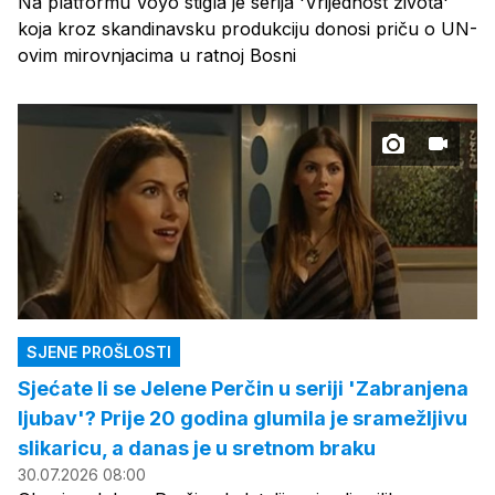
Na platformu Voyo stigla je serija 'Vrijednost života'
koja kroz skandinavsku produkciju donosi priču o UN-
ovim mirovnjacima u ratnoj Bosni
SJENE PROŠLOSTI
Sjećate li se Jelene Perčin u seriji 'Zabranjena
ljubav'? Prije 20 godina glumila je sramežljivu
slikaricu, a danas je u sretnom braku
30.07.2026 08:00