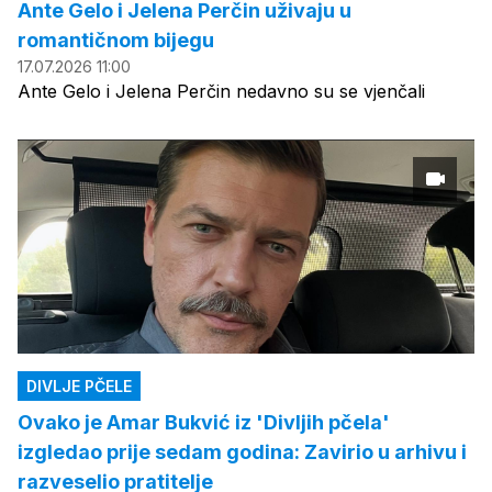
Ante Gelo i Jelena Perčin uživaju u
romantičnom bijegu
17.07.2026 11:00
Ante Gelo i Jelena Perčin nedavno su se vjenčali
DIVLJE PČELE
Ovako je Amar Bukvić iz 'Divljih pčela'
izgledao prije sedam godina: Zavirio u arhivu i
razveselio pratitelje