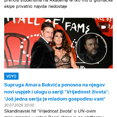
prenosi studentima na Akademiji te tko mu iz glumačke
ekipe privatno najviše nedostaje
VOYO
Supruga Amara Bukvića ponosna na njegov
novi uspjeh i ulogu u seriji 'Vrijednost života':
'Još jedna serija je mladom gospodinu vani'
30.07.2026 20:00
Skandinavski hit 'Vrijednost života' o UN-ovim