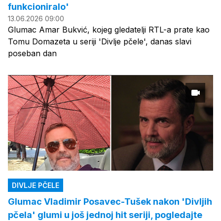
funkcioniralo'
13.06.2026 09:00
Glumac Amar Bukvić, kojeg gledatelji RTL-a prate kao
Tomu Domazeta u seriji 'Divlje pčele', danas slavi
poseban dan
DIVLJE PČELE
Glumac Vladimir Posavec-Tušek nakon 'Divljih
pčela' glumi u još jednoj hit seriji, pogledajte