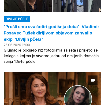
DIVLJE PČELE
'Prošli smo sva četiri godišnja doba': Vladimir
Posavec Tušek dirljivom objavom zahvalio
ekipi 'Divljih pčela'
25.06.2026 12:00
Glumac je podijelio niz fotografija sa seta i prisjetio se
kolega s kojima je stvarao jednu od omiljenih domaćih
serija 'Divlje pčele'