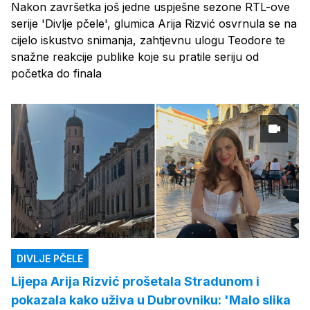
Nakon završetka još jedne uspješne sezone RTL-ove
serije 'Divlje pčele', glumica Arija Rizvić osvrnula se na
cijelo iskustvo snimanja, zahtjevnu ulogu Teodore te
snažne reakcije publike koje su pratile seriju od
početka do finala
DIVLJE PČELE
Lijepa Arija Rizvić prošetala Stradunom i
pokazala kako uživa u Dubrovniku: 'Malo slika