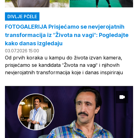
DIVLJE PČELE
FOTOGALERIJA Prisjećamo se nevjerojatnih
transformacija iz 'Života na vagi': Pogledajte
kako danas izgledaju
03.07.2026 15:00
Od prvih koraka u kampu do života izvan kamera,
prisjećamo se kandidata 'Života na vagi' i njihovih
nevjerojatnih transformacija koje i danas inspiriraju