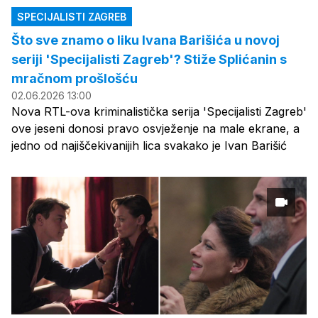
SPECIJALISTI ZAGREB
Što sve znamo o liku Ivana Barišića u novoj
seriji 'Specijalisti Zagreb'? Stiže Splićanin s
mračnom prošlošću
02.06.2026 13:00
Nova RTL-ova kriminalistička serija 'Specijalisti Zagreb'
ove jeseni donosi pravo osvježenje na male ekrane, a
jedno od najiščekivanijih lica svakako je Ivan Barišić