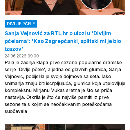
DIVLJE PČELE
Sanja Vejnović za RTL.hr o ulozi u 'Divljim
pčelama': 'Kao Zagrepčanki, splitski mi je bio
izazov'
24.06.2026 09:00
Pala je zadnja klapa prve sezone popularne dramske
serije 'Divlje pčele', a jedna od glavnih glumica, Sanja
Vejnović, podijelila je svoje dojmove sa seta. Iako
snimanja znaju biti iscrpljujuća, glumica koja utjelovljuje
kompleksnu Mirjanu Vukas sretna je što se priča
nastavlja. Otkrila je što će najviše pamtiti iz prve
sezone te s kojim se neočekivanim poteškoćama
suočavala