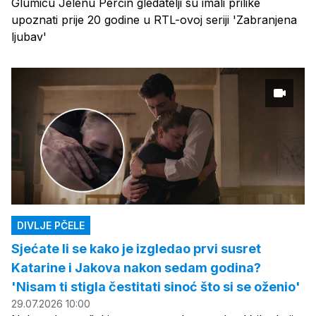
Glumicu Jelenu Perčin gledatelji su imali prilike
upoznati prije 20 godine u RTL-ovoj seriji 'Zabranjena
ljubav'
DIVLJE PČELE
Sjećate li se kako je izgledao prvi susret
Katarine i Jakova nakon sedam godina?
'Nisam ti stigla čestitati sinoć što si se oženio'
29.07.2026 10:00