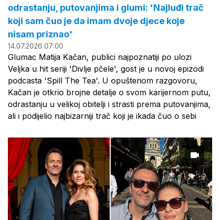
odrastanju, putovanjima i glumi: 'Najluđi trač
koji sam čuo je da imam dvoje djece koje
nisam priznao'
14.07.2026 07:00
Glumac Matija Kačan, publici najpoznatiji po ulozi
Veljka u hit seriji 'Divlje pčele', gost je u novoj epizodi
podcasta 'Spill The Tea'. U opuštenom razgovoru,
Kačan je otkrio brojne detalje o svom karijernom putu,
odrastanju u velikoj obitelji i strasti prema putovanjima,
ali i podijelio najbizarniji trač koji je ikada čuo o sebi