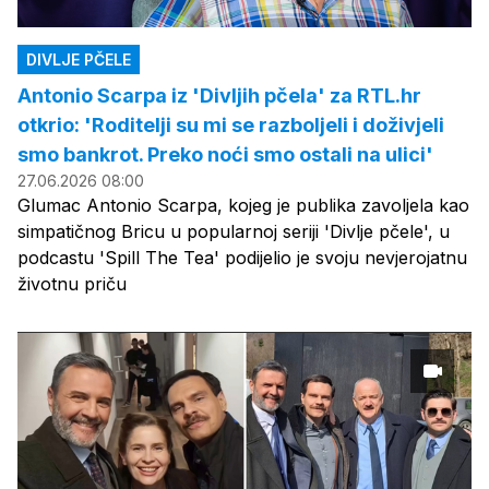
DIVLJE PČELE
Antonio Scarpa iz 'Divljih pčela' za RTL.hr
otkrio: 'Roditelji su mi se razboljeli i doživjeli
smo bankrot. Preko noći smo ostali na ulici'
27.06.2026 08:00
Glumac Antonio Scarpa, kojeg je publika zavoljela kao
simpatičnog Bricu u popularnoj seriji 'Divlje pčele', u
podcastu 'Spill The Tea' podijelio je svoju nevjerojatnu
životnu priču