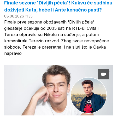
Finale sezone 'Divljih pčela'! Kakvu će sudbinu
doživjeti Kata, hoće li Ante konačno pasti?
08.06.2026 11:35
Finale prve sezone obožavanih 'Divljih pčela'
gledatelje očekuje od 20.15 sati na RTL-u! Cvita i
Tereza otpravile su Nikolu na suđenje, a potom
komentirale Terezin razvod. Zbog svoje novopečene
slobode, Tereza je presretna, i ne sluti što je Čavka
napravio