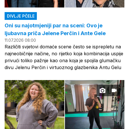
DIVLJE PČELE
Oni su najotmjeniji par na sceni: Ovo je
ljubavna priča Jelene Perčin i Ante Gele
11.07.2026 08:00
Različiti svjetovi domaće scene često se isprepletu na
najneobičnije načine, no rijetko koja kombinacija uspije
privući toliko pažnje kao ona koja je spojila glumačku
divu Jelenu Perčin i virtuoznog glazbenika Antu Gelu