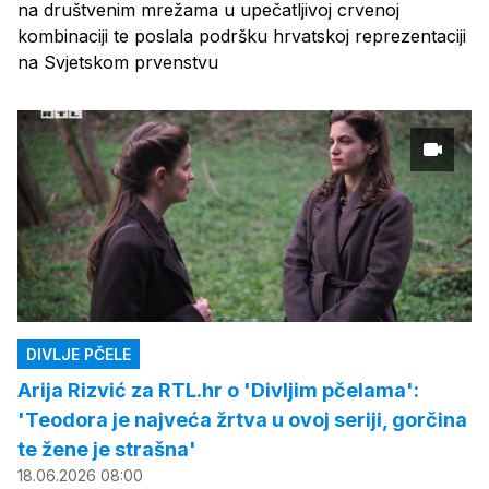
na društvenim mrežama u upečatljivoj crvenoj
kombinaciji te poslala podršku hrvatskoj reprezentaciji
na Svjetskom prvenstvu
DIVLJE PČELE
Arija Rizvić za RTL.hr o 'Divljim pčelama':
'Teodora je najveća žrtva u ovoj seriji, gorčina
te žene je strašna'
18.06.2026 08:00