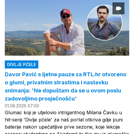
DIVLJE PČELE
Davor Pavić s ljetne pauze za RTL.hr otvoreno
o glumi, privatnim strastima i nastavku
snimanja: 'Ne dopuštam da se u ovom poslu
zadovoljimo prosječnošću'
01.08.2026 07:00
Glumac koji je utjelovio intrigantnog Milana Čavku u
hit-seriji 'Divlje pčele' za naš portal otkriva gdje puni
baterije nakon upečatljive prve sezone, koje lekcije