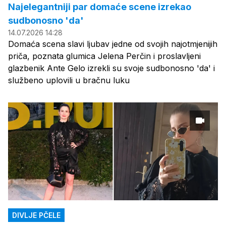
Najelegantniji par domaće scene izrekao
sudbonosno 'da'
14.07.2026 14:28
Domaća scena slavi ljubav jedne od svojih najotmjenijih
priča, poznata glumica Jelena Perčin i proslavljeni
glazbenik Ante Gelo izrekli su svoje sudbonosno 'da' i
službeno uplovili u bračnu luku
DIVLJE PČELE