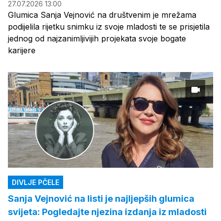
27.07.2026 13:00
Glumica Sanja Vejnović na društvenim je mrežama
podijelila rijetku snimku iz svoje mladosti te se prisjetila
jednog od najzanimljivijih projekata svoje bogate
karijere
DIVLJE PČELE
Sanja Vejnović na listi je najljepših glumica
svijeta: Pogledajte njezina izdanja iz mladosti