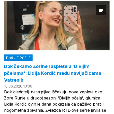
DIVLJE PČELE
Dok čekamo Zorine rasplete u 'Divljim
pčelama': Lidija Kordić među navijačicama
Vatrenih
18.06.2026 10:00
Dok gledatelji nestrpljivo iščekuju nove zaplete oko
Zore Runje u drugoj sezoni 'Divljih pčela', glumica
Lidija Kordić ovih je dana pokazala da pažljivo prati i
nogometna zbivanja. Zvijezda RTL-ove serije javila se