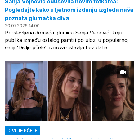
Sanja Vejnović oduševila novim fotkama:
Pogledajte kako u ljetnom izdanju izgleda naša
poznata glumačka diva
20.07.2026 14:00
Proslavljena domaća glumica Sanja Vejnović, koju
publika između ostalog pamti i po ulozi u popularnoj
seriji 'Divlje pčele', iznova ostavlja bez daha
DIVLJE PČELE