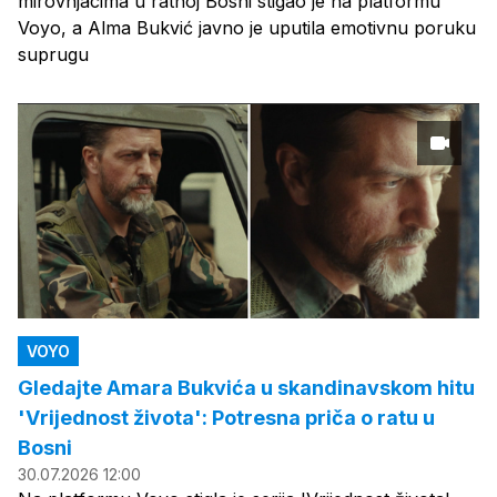
mirovnjacima u ratnoj Bosni stigao je na platformu
Voyo, a Alma Bukvić javno je uputila emotivnu poruku
suprugu
VOYO
Gledajte Amara Bukvića u skandinavskom hitu
'Vrijednost života': Potresna priča o ratu u
Bosni
30.07.2026 12:00