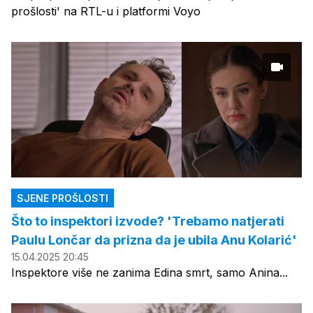
prošlosti' na RTL-u i platformi Voyo
SJENE PROŠLOSTI
Što to inspektori izvode? 'Trebamo natjerati
Paulu Lončar da prizna da je ubila Anu Kolarić'
15.04.2025 20:45
Inspektore više ne zanima Edina smrt, samo Anina...