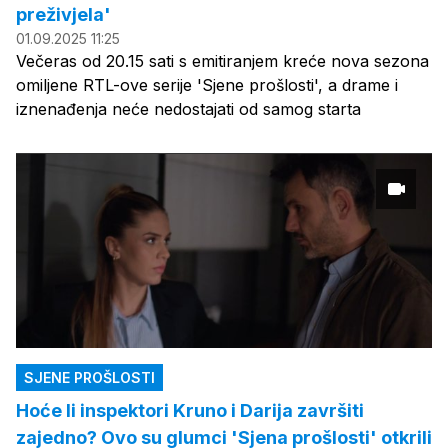
preživjela'
01.09.2025 11:25
Večeras od 20.15 sati s emitiranjem kreće nova sezona
omiljene RTL-ove serije 'Sjene prošlosti', a drame i
iznenađenja neće nedostajati od samog starta
SJENE PROŠLOSTI
Hoće li inspektori Kruno i Darija završiti
zajedno? Ovo su glumci 'Sjena prošlosti' otkrili