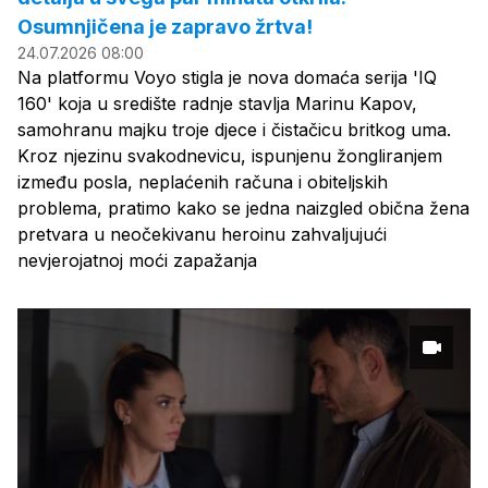
Osumnjičena je zapravo žrtva!
24.07.2026 08:00
Na platformu Voyo stigla je nova domaća serija 'IQ
160' koja u središte radnje stavlja Marinu Kapov,
samohranu majku troje djece i čistačicu britkog uma.
Kroz njezinu svakodnevicu, ispunjenu žongliranjem
između posla, neplaćenih računa i obiteljskih
problema, pratimo kako se jedna naizgled obična žena
pretvara u neočekivanu heroinu zahvaljujući
nevjerojatnoj moći zapažanja