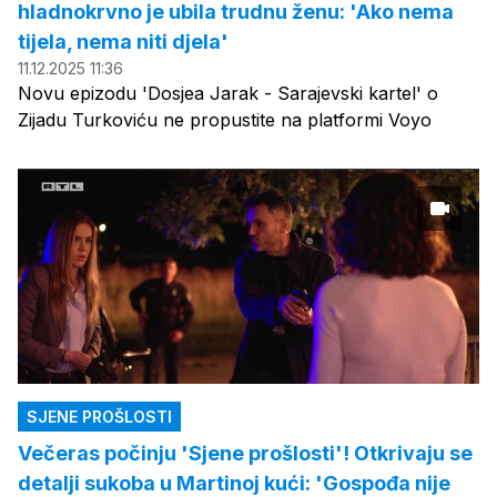
hladnokrvno je ubila trudnu ženu: 'Ako nema
tijela, nema niti djela'
11.12.2025 11:36
Novu epizodu 'Dosjea Jarak - Sarajevski kartel' o
Zijadu Turkoviću ne propustite na platformi Voyo
SJENE PROŠLOSTI
Večeras počinju 'Sjene prošlosti'! Otkrivaju se
detalji sukoba u Martinoj kući: 'Gospođa nije