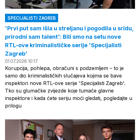
SPECIJALISTI ZAGREB
'Prvi put sam išla u streljanu i pogodila u sridu,
prirodni sam talent': Bili smo na setu nove
RTL-ove kriminalističke serije 'Specijalisti
Zagreb'
01.07.2026 10:17
Korupcija, pohlepa, obračuni s podzemljem – to je
samo dio kriminalističkih slučajeva kojima se bave
inspektori nove RTL-ove serije 'Specijalisti Zagreb'.
Tko su glumačke zvijezde koje tumače glavne
inspektore i kada ćete seriju moći gledati, pogledajte u
prilogu