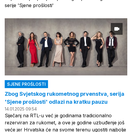
serije 'Sjene prošlosti'
SJENE PROŠLOSTI
Zbog Svjetskog rukometnog prvenstva, serija
'Sjene prošlosti' odlazi na kratku pauzu
14.01.2025 09:54
Siječanj na RTL-u već je godinama tradicionalno
rezerviran za rukomet, a ove je godine uzbuđenje još
veće jer Hrvatska će na svome terenu ugostiti najbolje