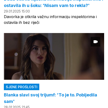
ostavila ih u šoku: 'Nisam vam to rekla?'
29.01.2025 15:00
Davorka je otkrila važnu informaciju inspektorima i
ostavila ih bez riječi
SJENE PROŠLOSTI
Blanka slavi svoj trijumf: 'To je to. Pobijedila
sam'
28.01.2025 21:45