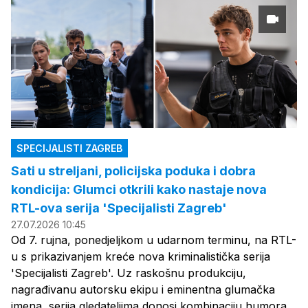
SPECIJALISTI ZAGREB
Sati u streljani, policijska poduka i dobra
kondicija: Glumci otkrili kako nastaje nova
RTL-ova serija 'Specijalisti Zagreb'
27.07.2026 10:45
Od 7. rujna, ponedjeljkom u udarnom terminu, na RTL-
u s prikazivanjem kreće nova kriminalistička serija
'Specijalisti Zagreb'. Uz raskošnu produkciju,
nagrađivanu autorsku ekipu i eminentna glumačka
imena, serija gledateljima donosi kombinaciju humora,