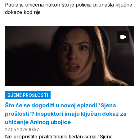
Paula je uhićena nakon što je policija pronašla ključne
dokaze kod nje
SJENE PROŠLOSTI
Što će se dogoditi u novoj epizodi 'Sjena
prošlosti'? Inspektori imaju ključan dokaz za
uhićenje Aninog ubojice
22.05.2025 10:57
Ne propustite pratiti finalni tjedan serije 'Sjene