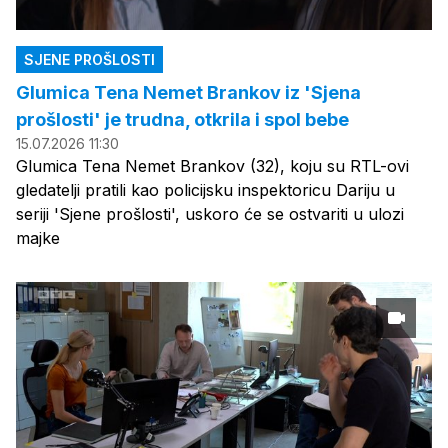
SJENE PROŠLOSTI
Glumica Tena Nemet Brankov iz 'Sjena
prošlosti' je trudna, otkrila i spol bebe
15.07.2026 11:30
Glumica Tena Nemet Brankov (32), koju su RTL-ovi
gledatelji pratili kao policijsku inspektoricu Dariju u
seriji 'Sjene prošlosti', uskoro će se ostvariti u ulozi
majke