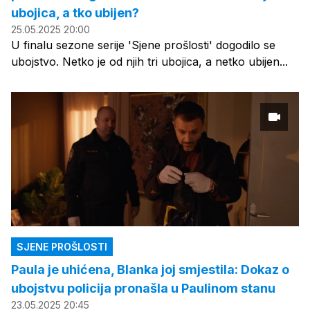
ubojica, a tko ubijen?
25.05.2025 20:00
U finalu sezone serije 'Sjene prošlosti' dogodilo se
ubojstvo. Netko je od njih tri ubojica, a netko ubijen...
SJENE PROŠLOSTI
Paula je uhićena, Blanka joj smjestila: Dokaz o
ubojstvu policija pronašla u Paulinom stanu
23.05.2025 20:45