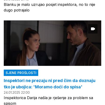
Blanku je malo uzrujao posjet inspektora, no to nije
dugo potrajalo
SJENE PROŠLOSTI
Inspektori ne prezaju ni pred čim da doznaju
tko je ubojica: 'Moramo doći do spisa'
24.01.2025 22:00
Inspektorica Darija našla je rješenje za problem sa
spisom