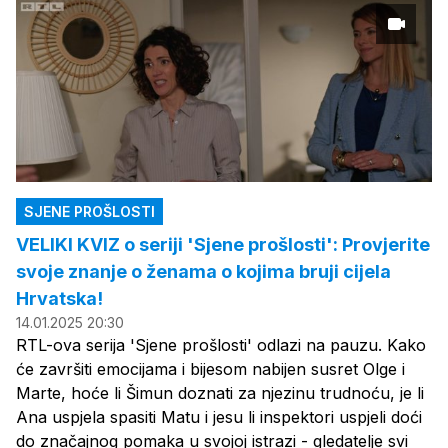
SJENE PROŠLOSTI
VELIKI KVIZ o seriji 'Sjene prošlosti': Provjerite
svoje znanje o ženama o kojima bruji cijela
Hrvatska!
14.01.2025 20:30
RTL-ova serija 'Sjene prošlosti' odlazi na pauzu. Kako
će završiti emocijama i bijesom nabijen susret Olge i
Marte, hoće li Šimun doznati za njezinu trudnoću, je li
Ana uspjela spasiti Matu i jesu li inspektori uspjeli doći
do značajnog pomaka u svojoj istrazi - gledatelje svi