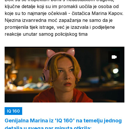
ključne detalje koji su im promakli uočila je osoba od
koje su to najmanje očekivali - čistačica Marina Kapov.
Njezina izvanredna moć zapažanja ne samo da je
promijenila tijek istrage, već je izazvala i podijeljene
reakcije unutar samog policijskog tima
IQ 160
Genijalna Marina iz 'IQ 160' na temelju jednog
detalja u svega par minuta otkrila: