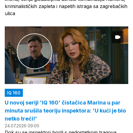
kriminalističkih zapleta i napetih istraga sa zagrebačkih
ulica
IQ 160
U novoj seriji 'IQ 160' čistačica Marina u par
minuta srušila teoriju inspektora: 'U kući je bio
netko treći!'
24.07.2026 09:00
Dok su se inspektori borili s nedostatkom tragova,