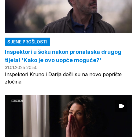
SJENE PROŠLOSTI
Inspektori u šoku nakon pronalaska drugog
tijela! 'Kako je ovo uopće moguće?'
31.01.2025 20:50
Inspektori Kruno i Darija došli su na novo poprište
zločina