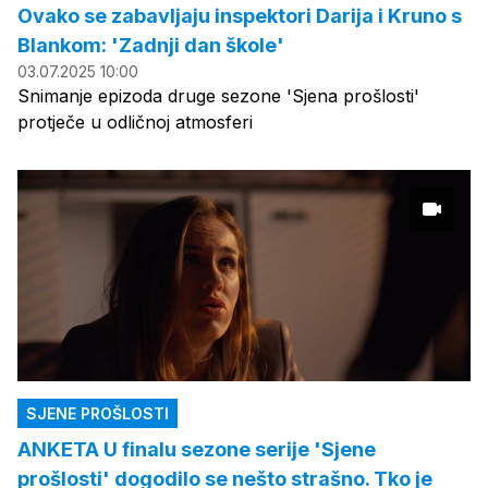
Ovako se zabavljaju inspektori Darija i Kruno s
Blankom: 'Zadnji dan škole'
03.07.2025 10:00
Snimanje epizoda druge sezone 'Sjena prošlosti'
protječe u odličnoj atmosferi
SJENE PROŠLOSTI
ANKETA U finalu sezone serije 'Sjene
prošlosti' dogodilo se nešto strašno. Tko je