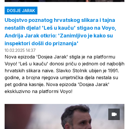
DOSJE JARAK
Ubojstvo poznatog hrvatskog slikara i tajna
nestalih djela! 'Leš u kauču' stigao na Voyo,
Andrija Jarak otkrio: 'Zanimljivo je kako su
inspektori došli do priznanja'
10.02.2025 14:37
Nova epizoda 'Dosjea Jarak' stigla je na platformu
Voyo! 'Leš u kauču' donosi priču o jednom od najboljih
hrvatskih slikara naive. Slavko Stolnik ubijen je 1991.
godine, a brojna njegova umjetnička djela nestala su
pet godina kasnije. Nova epizoda 'Dosjea Jarak'
ekskluzivno na platformi Voyo!