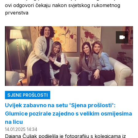
ovi odgovori čekaju nakon svjetskog rukometnog
prvenstva
SJENE PROŠLOSTI
Uvijek zabavno na setu 'Sjena prošlosti':
Glumice pozirale zajedno s velikim osmijesima
na licu
14.01.2025 14:34
Dajana Čuljak podijelila je fotografiju s kolegicama iz