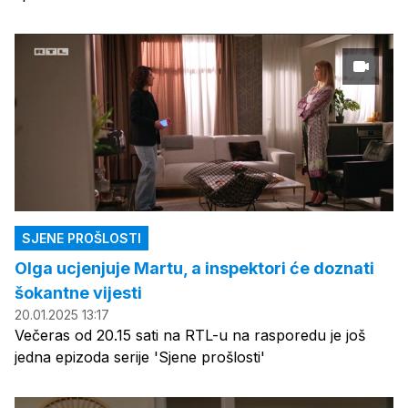
SJENE PROŠLOSTI
Olga ucjenjuje Martu, a inspektori će doznati
šokantne vijesti
20.01.2025 13:17
Večeras od 20.15 sati na RTL-u na rasporedu je još
jedna epizoda serije 'Sjene prošlosti'