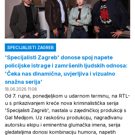
SPECIJALISTI ZAGREB
'Specijalisti Zagreb' donose spoj napete
policijske istrage i zamršenih ljudskih odnosa:
'Čeka nas dinamična, uvjerljiva i vizualno
snažna serija'
18.06.2026 11:08
Od 7. rujna, ponedjeljkom u udarnom terminu, na RTL-
u s prikazivanjem kreće nova kriminalistička serija
'Specijalisti Zagreb', nastala u zajedničkoj produkciji s
Gal Medijom. Uz raskošnu produkciju, nagrađivanu
autorsku ekipu i eminentna glumačka imena, serija
gledateljima donosi kombinaciju humora, napetih