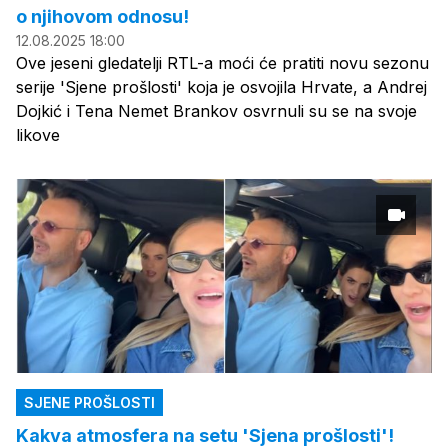
o njihovom odnosu!
12.08.2025 18:00
Ove jeseni gledatelji RTL-a moći će pratiti novu sezonu
serije 'Sjene prošlosti' koja je osvojila Hrvate, a Andrej
Dojkić i Tena Nemet Brankov osvrnuli su se na svoje
likove
SJENE PROŠLOSTI
Kakva atmosfera na setu 'Sjena prošlosti'!