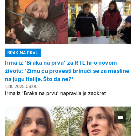
BRAK NA PRVU
Irma iz 'Braka na prvu' za RTL.hr o novom
životu: 'Zimu ću provesti brinući se za masline
na jugu Italije. Što da ne?'
15.10.2025 09:00
Irma iz 'Braka na prvu' napravila je zaokret