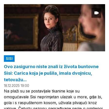
SISI
Ovo zasigurno niste znali iz života buntovne
Sisi: Carica koja je pušila, imala dvojnicu,
tetovažu...
18.12.2025 19:00
Na plaži su se postavljale tkanine koje su
omogućavale Sisi neprimjetan ulazak u more, gdje bi,
gola i s raspuštenom kosom, uživala plivajući kroz
valove. Četvrtu sezonu nagrađivane serije o omiljenoj