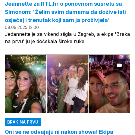
Jeannette za RTL.hr o ponovnom susretu sa
Simonom: 'Želim svim damama da dožive isti
osjećaj i trenutak koji sam ja proživjela'
08.09.2025 12:00
Jedannette je za vikend stigla u Zagreb, a ekipa 'Braka
na prvu' ju je dočekala široke ruke
BRAK NA PRVU
Oni se ne odvajaju ni nakon showa! Ekipa