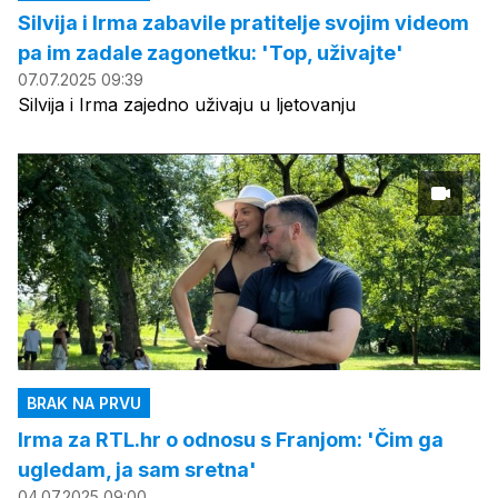
Silvija i Irma zabavile pratitelje svojim videom
pa im zadale zagonetku: 'Top, uživajte'
07.07.2025 09:39
Silvija i Irma zajedno uživaju u ljetovanju
BRAK NA PRVU
Irma za RTL.hr o odnosu s Franjom: 'Čim ga
ugledam, ja sam sretna'
04.07.2025 09:00