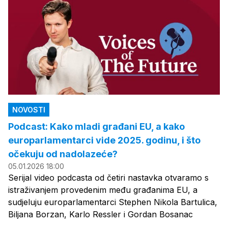
NOVOSTI
Podcast: Kako mladi građani EU, a kako
europarlamentarci vide 2025. godinu, i što
očekuju od nadolazeće?
05.01.2026 18:00
Serijal video podcasta od četiri nastavka otvaramo s
istraživanjem provedenim među građanima EU, a
sudjeluju europarlamentarci Stephen Nikola Bartulica,
Biljana Borzan, Karlo Ressler i Gordan Bosanac