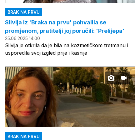
BRAK NA PRVU
Silvija iz 'Braka na prvu' pohvalila se
promjenom, pratitelji joj poručili: 'Prelijepa'
25.06.2025 14:00
Silvija je otkrila da je bila na kozmetičkom tretmanu i
usporedila svoj izgled prije i kasnije
BRAK NA PRVU