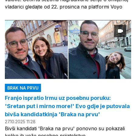
vladarici gledajte od 22. prosinca na platformi Voyo
BRAK NA PRVU
Franjo ispratio Irmu uz posebnu poruku:
'Sretan put i mirno more!' Evo gdje je putovala
bivša kandidatkinja 'Braka na prvu'
27.10.2025 11:28
Bivši kandidati 'Braka na prvu' ponovno su pokazali
koliko ih veže posebno prijateljstvo