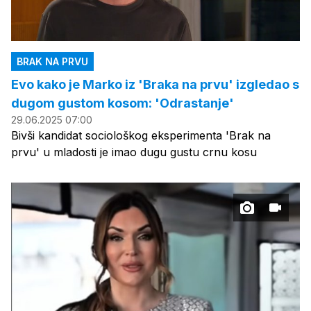
BRAK NA PRVU
Evo kako je Marko iz 'Braka na prvu' izgledao s
dugom gustom kosom: 'Odrastanje'
29.06.2025 07:00
Bivši kandidat sociološkog eksperimenta 'Brak na
prvu' u mladosti je imao dugu gustu crnu kosu