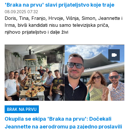
'Braka na prvu' slavi prijateljstvo koje traje
08.09.2025 07:32
Doris, Tina, Franjo, Hrvoje, Višnja, Simon, Jeannette i
Irma, bivši kandidati nisu samo televizijska priča,
njihovo prijateljstvo i dalje živi
BRAK NA PRVU
Okupila se ekipa 'Braka na prvu': Dočekali
Jeannette na aerodromu pa zajedno proslavili