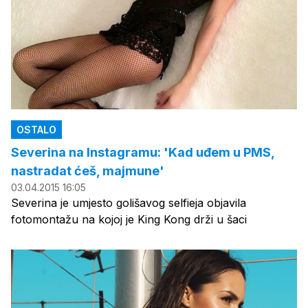
OSTALO
Severina na Instagramu: 'Kad uđem u PMS,
nastradat ćeš, majmune'
03.04.2015 16:05
Severina je umjesto golišavog selfieja objavila
fotomontažu na kojoj je King Kong drži u šaci