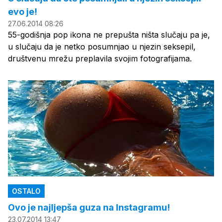
evo je!
27.06.2014 08:26
55-godišnja pop ikona ne prepušta ništa slučaju pa je,
u slučaju da je netko posumnjao u njezin seksepil,
društvenu mrežu preplavila svojim fotografijama.
OSTALO
Ovo je najljepša guza na Instagramu!
23.07.2014 13:47