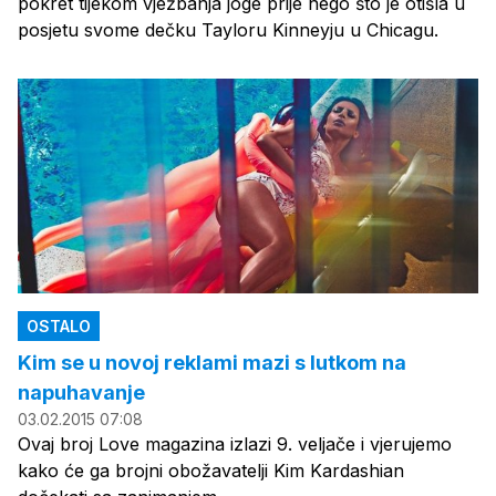
pokret tijekom vježbanja joge prije nego što je otišla u
posjetu svome dečku Tayloru Kinneyju u Chicagu.
OSTALO
Kim se u novoj reklami mazi s lutkom na
napuhavanje
03.02.2015 07:08
Ovaj broj Love magazina izlazi 9. veljače i vjerujemo
kako će ga brojni obožavatelji Kim Kardashian